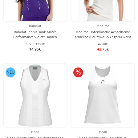
Babolat
Medima
Babolat Tennis-Tank Match
Medima Unterwäsche Achselhemd
Performance violett Damen
ärmellos (Baumwolle/Angora) weiss
Damen (Gr. S-L)
eUVP:
39,95€
47,50€
14,95€
42,75€
10% reduziert
NEU
Head
Head
Head Tennis-Tank Top Performance
Head Tennis-Tank Top Club 25