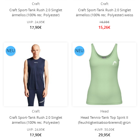
Craft
Craft
Craft Sport-Tank Rush 2.0 Singlet
Craft Sport-Tank Rush 2.0 Singlet
ärmellos (100% rec. Polyester)
ärmellos (100% rec. Polyester) weiss
kobaltblau Herren
Damen
UVP:
24,95€
16,95€
17,90€
15,26€
NEU
NEU
Craft
Head
Craft Sport-Tank Rush 2.0 Singlet
Head Tennis-Tank Top Spirit II
ärmellos (100% rec. Polyester)
(feuchtigkeitsabsorbierend) grün
navyblau Herren
Damen
UVP:
24,95€
eUVP:
50,00€
17,90€
29,95€