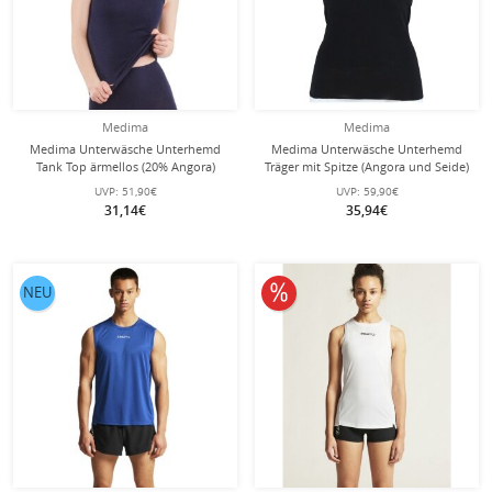
Medima
Medima
Medima Unterwäsche Unterhemd
Medima Unterwäsche Unterhemd
Tank Top ärmellos (20% Angora)
Träger mit Spitze (Angora und Seide)
dunkelblau Damen (Gr. S-L)
schwarz Damen (Gr. S-L)
UVP:
51,90€
UVP:
59,90€
31,14€
35,94€
10% reduziert
NEU