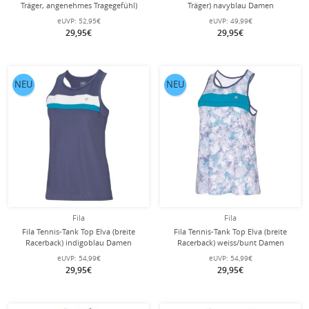
Träger, angenehmes Tragegefühl)
Träger) navyblau Damen
weiss/navyblau Damen
eUVP:
52,95€
eUVP:
49,99€
29,95€
29,95€
NEU
NEU
Fila
Fila
Fila Tennis-Tank Top Elva (breite
Fila Tennis-Tank Top Elva (breite
Racerback) indigoblau Damen
Racerback) weiss/bunt Damen
eUVP:
54,99€
eUVP:
54,99€
29,95€
29,95€