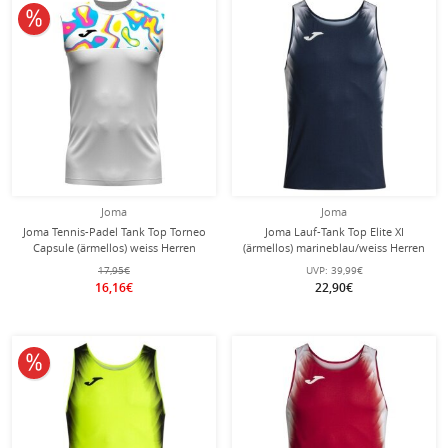
10% reduziert
Joma
Joma
Joma Tennis-Padel Tank Top Torneo
Joma Lauf-Tank Top Elite XI
Capsule (ärmellos) weiss Herren
(ärmellos) marineblau/weiss Herren
17,95€
UVP:
39,99€
16,16€
22,90€
10% reduziert