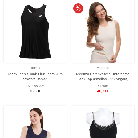
10% reduziert
Yonex
Medima
Yonex Tennis-Tank Club Team 2025
Medima Unterwäsche Unterhemd
schwarz Damen
Tank Top ärmellos (20% Angora)
weiss Damen (Gr. S-L)
UVP:
55,90€
51,90€
36,33€
46,71€