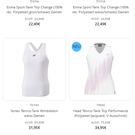
Erima
Erima
Erima Sport-Tank Top Change (100%
Erima Sport-Tank Top Change (100%
rec. Polyester) grün/schwarz Damen
rec. Polyester) weiss/schwarz Damen
eUVP:
44,99€
eUVP:
44,99€
22,49€
22,49€
NEU
Yonex
Head
Yonex Tennis-Tank Wimbledon
Head Tennis-Tank Top Performance
weiss Damen
(Polyester-Jacquard, V-Ausschnitt)
weiss/pink Damen
eUVP:
63,90€
eUVP:
75,00€
31,95€
34,95€