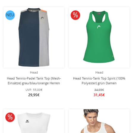
10% reduziert
NEU
Head
Head
Head Tennis-Padel Tank Top (Mesh-
Head Tennis-Tank Top Spirit (100%
Einsätze) grau/blau/orange Herren
Polyester) grün Damen
UVP:
55,00€
34,95€
29,95€
31,45€
10% reduziert