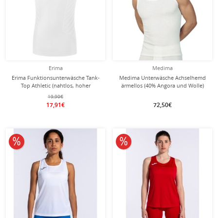
Erima
Medima
Erima Funktionsunterwäsche Tank-
Medima Unterwäsche Achselhemd
Top Athletic (nahtlos, hoher
ärmellos (40% Angora und Wolle)
Tragekomfort) weiss Herren
weiss Herren (Gr. XL-XXL)
19,90€
17,91€
72,50€
10% reduziert
10% reduziert