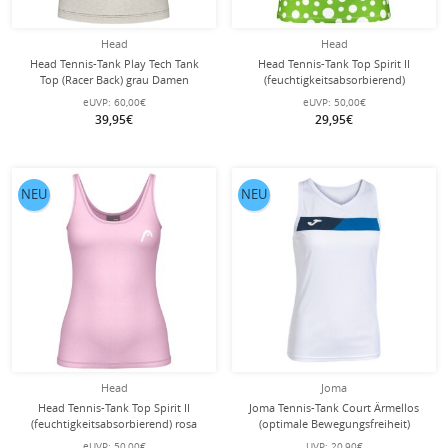
Head
Head
Head Tennis-Tank Play Tech Tank
Head Tennis-Tank Top Spirit II
Top (Racer Back) grau Damen
(feuchtigkeitsabsorbierend)
grün/weiss Damen
eUVP:
60,00€
eUVP:
50,00€
39,95€
29,95€
NEU
NEU
Head
Joma
Head Tennis-Tank Top Spirit II
Joma Tennis-Tank Court Ärmellos
(feuchtigkeitsabsorbierend) rosa
(optimale Bewegungsfreiheit)
Damen
weiss/königsblau Damen
eUVP:
50,00€
UVP:
20,90€