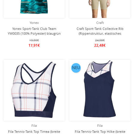
Yonex
Craft
Yonex Sport-Tank Club Team
Craft Sport-Tank Collective Rib
YW0035 (100% Polyester) blaugrün
(Rippenstruktur, elastisches
Damen
Material) beige Damen
19,90€
24,98€
17,91€
22,48€
NEU
Fila
Fila
Fila Tennis-Tank Top Timea (breite
Fila Tennis-Tank Top Hilke (breite