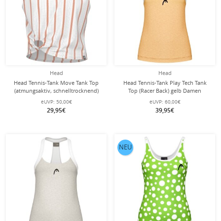
Head
Head
Head Tennis-Tank Move Tank Top
Head Tennis-Tank Play Tech Tank
(atmungsaktiv, schnelltrocknend)
Top (Racer Back) gelb Damen
weiss/orange Damen
eUVP:
50,00€
eUVP:
60,00€
29,95€
39,95€
NEU