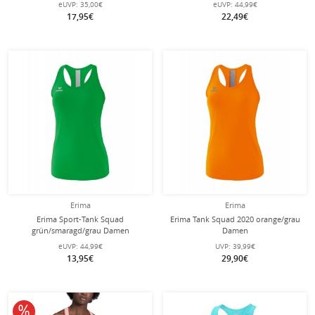
eUVP:
35,00€
eUVP:
44,99€
17,95€
22,49€
Erima
Erima
Erima Sport-Tank Squad
Erima Tank Squad 2020 orange/grau
grün/smaragd/grau Damen
Damen
eUVP:
44,99€
UVP:
39,99€
13,95€
29,90€
10% reduziert