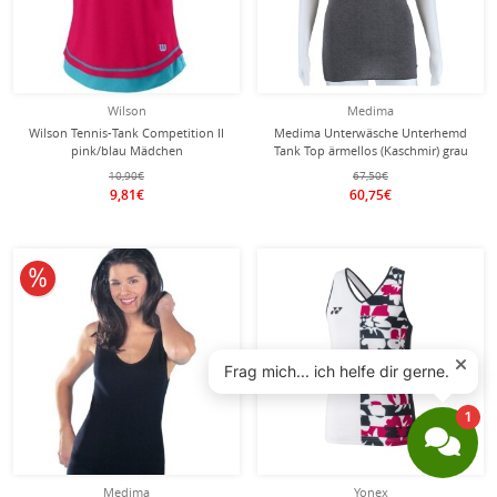
Wilson
Medima
Wilson Tennis-Tank Competition II
Medima Unterwäsche Unterhemd
pink/blau Mädchen
Tank Top ärmellos (Kaschmir) grau
Damen (Gr. S-L)
10,90€
67,50€
9,81€
60,75€
10% reduziert
Medima
Yonex