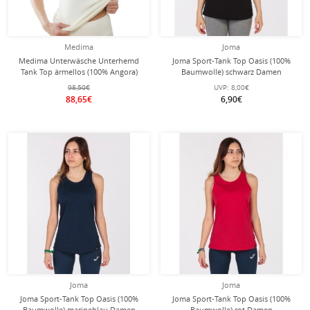
Medima
Joma
Medima Unterwäsche Unterhemd
Joma Sport-Tank Top Oasis (100%
Tank Top ärmellos (100% Angora)
Baumwolle) schwarz Damen
weiss Damen (Gr. XL-XXL)
98,50€
UVP:
8,00€
88,65€
6,90€
Joma
Joma
Joma Sport-Tank Top Oasis (100%
Joma Sport-Tank Top Oasis (100%
Baumwolle) marineblau Damen
Baumwolle) rot Damen