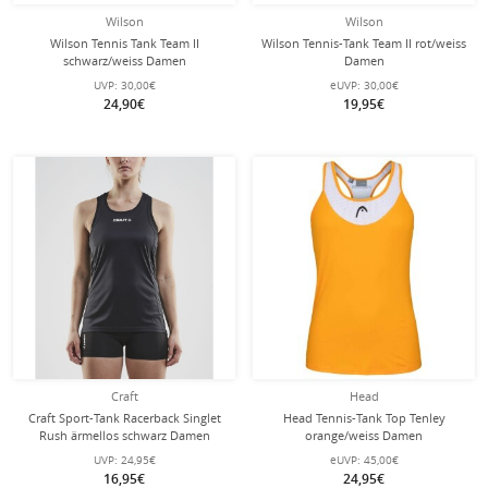
Wilson
Wilson
Wilson Tennis Tank Team II
Wilson Tennis-Tank Team II rot/weiss
schwarz/weiss Damen
Damen
UVP:
30,00€
eUVP:
30,00€
24,90€
19,95€
Craft
Head
Craft Sport-Tank Racerback Singlet
Head Tennis-Tank Top Tenley
Rush ärmellos schwarz Damen
orange/weiss Damen
UVP:
24,95€
eUVP:
45,00€
16,95€
24,95€