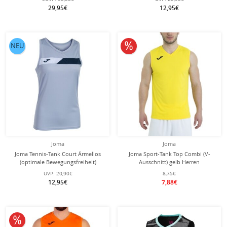
29,95€
12,95€
10% reduziert
NEU
Joma
Joma
Joma Tennis-Tank Court Ärmellos
Joma Sport-Tank Top Combi (V-
(optimale Bewegungsfreiheit)
Ausschnitt) gelb Herren
himmelsblau/marineblau Damen
UVP:
20,90€
8,75€
12,95€
7,88€
10% reduziert