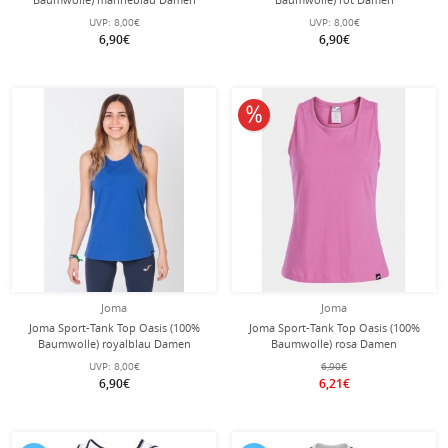
UVP:
8,00€
UVP:
8,00€
6,90€
6,90€
10% reduziert
Joma
Joma
Joma Sport-Tank Top Oasis (100%
Joma Sport-Tank Top Oasis (100%
Baumwolle) royalblau Damen
Baumwolle) rosa Damen
UVP:
8,00€
6,90€
6,90€
6,21€