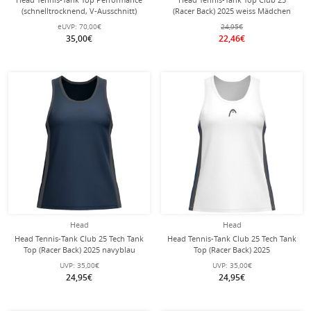
(schnelltrocknend, V-Ausschnitt)
(Racer Back) 2025 weiss Mädchen
2025 weiss Damen
eUVP:
70,00€
24,95€
35,00€
22,46€
Head
Head
Head Tennis-Tank Club 25 Tech Tank
Head Tennis-Tank Club 25 Tech Tank
Top (Racer Back) 2025 navyblau
Top (Racer Back) 2025
Damen
weiss/royalblau Damen
UVP:
35,00€
UVP:
35,00€
24,95€
24,95€