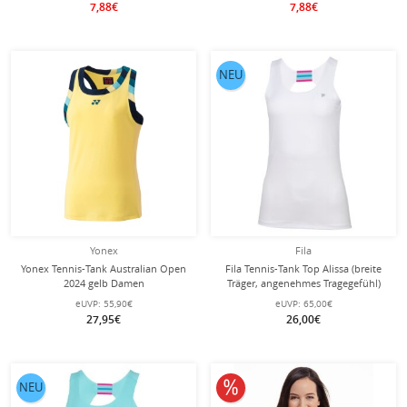
7,88€
7,88€
NEU
Yonex
Fila
Yonex Tennis-Tank Australian Open
Fila Tennis-Tank Top Alissa (breite
2024 gelb Damen
Träger, angenehmes Tragegefühl)
weiss Damen
eUVP:
55,90€
eUVP:
65,00€
27,95€
26,00€
10% reduziert
NEU