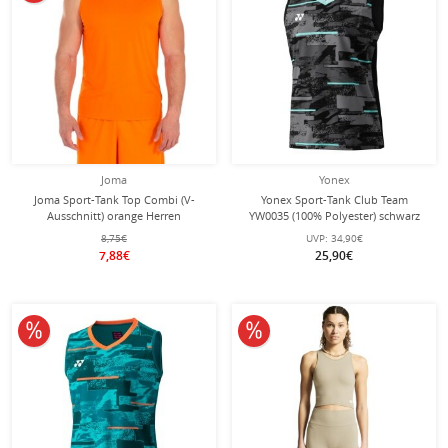
Joma
Yonex
Joma Sport-Tank Top Combi (V-
Yonex Sport-Tank Club Team
Ausschnitt) orange Herren
YW0035 (100% Polyester) schwarz
Damen
8,75€
UVP:
34,90€
7,88€
25,90€
10% reduziert
10% reduziert