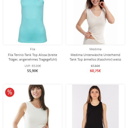
Fila
Medima
Fila Tennis-Tank Top Alissa (breite
Medima Unterwäsche Unterhemd
Träger, angenehmes Tragegefühl)
Tank Top ärmellos (Kaschmir) weiss
blau Damen
Damen (Gr. S-L)
UVP:
65,00€
67,50€
55,90€
60,75€
10% reduziert