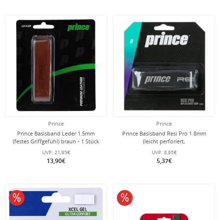
Prince
Prince
Prince Basisband Leder 1.5mm
Prince Basisband Resi Pro 1.8mm
(festes Griffgefühl) braun - 1 Stück
(leicht perforiert,
Schweissabsorbtion) schwarz - 1
UVP:
21,95€
UVP:
8,95€
Stück
13,90€
5,37€
10% reduziert
10% reduziert