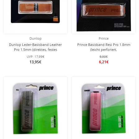
Dunlop
Prince
Dunlop Leder-Basisband Leather
Prince Basisband Resi Pro 1.8mm
Pro 1.5mm (direktes, festes
(leicht perforiert,
Griffgefühl) braun - 1 Stück
Schweissabsorbtion) braun - 1 Stück
UVP:
17,99€
6,90€
13,95€
6,21€