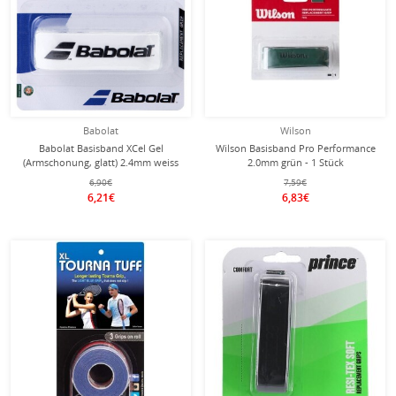
Babolat
Wilson
Babolat Basisband XCel Gel
Wilson Basisband Pro Performance
(Armschonung, glatt) 2.4mm weiss
2.0mm grün - 1 Stück
6,90€
7,59€
6,21€
6,83€