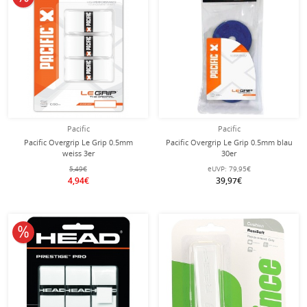
Pacific
Pacific
Pacific Overgrip Le Grip 0.5mm
Pacific Overgrip Le Grip 0.5mm blau
weiss 3er
30er
5,49€
eUVP:
79,95€
4,94€
39,97€
10% reduziert