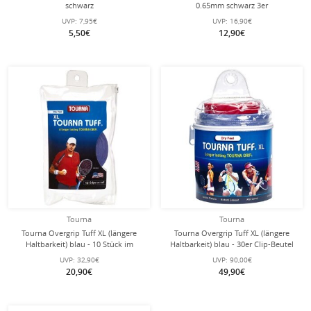
schwarz
0.65mm schwarz 3er
UVP:
7,95€
UVP:
16,90€
5,50€
12,90€
Tourna
Tourna
Tourna Overgrip Tuff XL (längere
Tourna Overgrip Tuff XL (längere
Haltbarkeit) blau - 10 Stück im
Haltbarkeit) blau - 30er Clip-Beutel
Zipbeutel
UVP:
32,90€
UVP:
90,00€
20,90€
49,90€