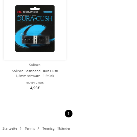
Solinco
Solinco Basisband Dura Cush
1,5mm schwarz - 1 Stück
eUVP:
7,90€
4,95€
1
Startseite
Tennis
Tennisgriffbänder