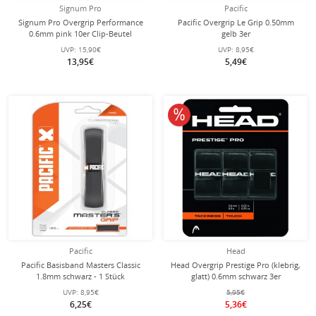
Signum Pro
Pacific
Signum Pro Overgrip Performance
Pacific Overgrip Le Grip 0.50mm
0.6mm pink 10er Clip-Beutel
gelb 3er
UVP:
15,90€
UVP:
8,95€
13,95€
5,49€
10% reduziert
Pacific
Head
Pacific Basisband Masters Classic
Head Overgrip Prestige Pro (klebrig,
1.8mm schwarz - 1 Stück
glatt) 0.6mm schwarz 3er
UVP:
8,95€
5,95€
6,25€
5,36€