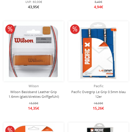
UVP:
60,00€
5,49€
43,95€
4,94€
10% reduziert
10% reduziert
Wilson
Pacific
Wilson Basisband Leather Grip
Pacific Overgrip Le Grip 0.5mm blau
1.6mm (glatt/direktes Griffgefühl)
12er
braun - 1 Stück
15,95€
16,95€
14,35€
15,26€
10% reduziert