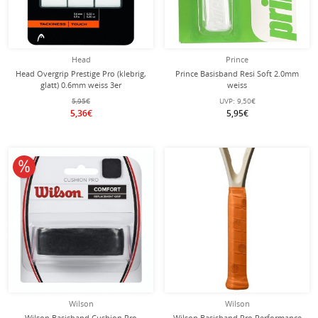
Head
Prince
Head Overgrip Prestige Pro (klebrig,
Prince Basisband Resi Soft 2.0mm
glatt) 0.6mm weiss 3er
weiss
5,95€
UVP:
9,50€
5,36€
5,95€
10% reduziert
Wilson
Wilson
Wilson Basisband Cushion Pro
Wilson Basisband Pro Performance