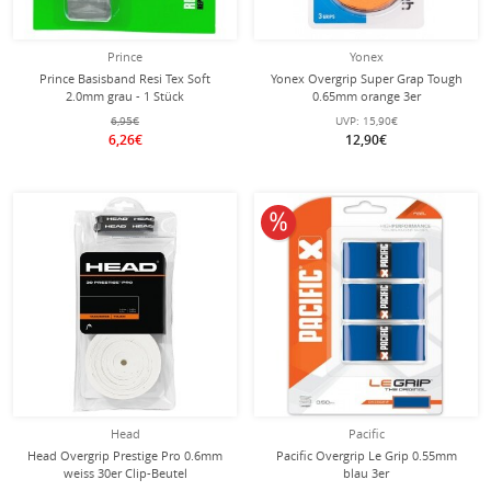
Prince
Yonex
Prince Basisband Resi Tex Soft
Yonex Overgrip Super Grap Tough
2.0mm grau - 1 Stück
0.65mm orange 3er
6,95€
UVP:
15,90€
6,26€
12,90€
10% reduziert
Head
Pacific
Head Overgrip Prestige Pro 0.6mm
Pacific Overgrip Le Grip 0.55mm
weiss 30er Clip-Beutel
blau 3er