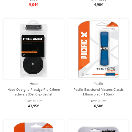
5,04€
4,90€
Head
Pacific
Head Overgrip Prestige Pro 0.6mm
Pacific Basisband Masters Classic
schwarz 30er Clip-Beutel
1.8mm blau - 1 Stück
UVP:
60,00€
UVP:
8,95€
43,95€
6,50€