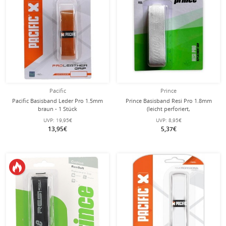
Pacific
Prince
Pacific Basisband Leder Pro 1.5mm
Prince Basisband Resi Pro 1.8mm
braun - 1 Stück
(leicht perforiert,
Schweissabsorbtion) weiss - 1 Stück
UVP:
19,95€
UVP:
8,95€
13,95€
5,37€