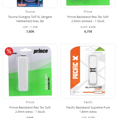
Tourna
Prince
Tourna Overgrip Tuff XL (längere
Prince Basisband Resi Tex Soft
Haltbarkeit) blau 3er
2.0mm schwarz - 1 Stück
UVP:
11,50€
eUVP:
8,95€
7,60€
4,75€
10% reduziert
Prince
Pacific
Prince Basisband Resi Tex Soft
Pacific Basisband Supreme Pure
2.0mm weiss - 1 Stück
1.8mm weiss
5,60€
UVP:
9,95€