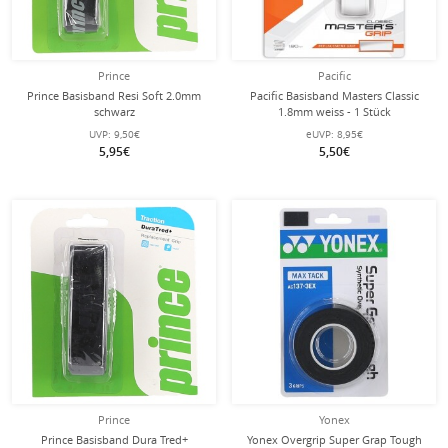
Prince
Pacific
Prince Basisband Resi Soft 2.0mm
Pacific Basisband Masters Classic
schwarz
1.8mm weiss - 1 Stück
UVP:
9,50€
eUVP:
8,95€
5,95€
5,50€
Prince
Yonex
Prince Basisband Dura Tred+
Yonex Overgrip Super Grap Tough