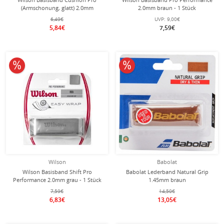
(Armschonung, glatt) 2.0mm
2.0mm braun - 1 Stück
schwarz
6,49€
UVP:
9,00€
5,84€
7,59€
10% reduziert
10% reduziert
Wilson
Babolat
Wilson Basisband Shift Pro
Babolat Lederband Natural Grip
Performance 2.0mm grau - 1 Stück
1.45mm braun
7,59€
14,50€
6,83€
13,05€