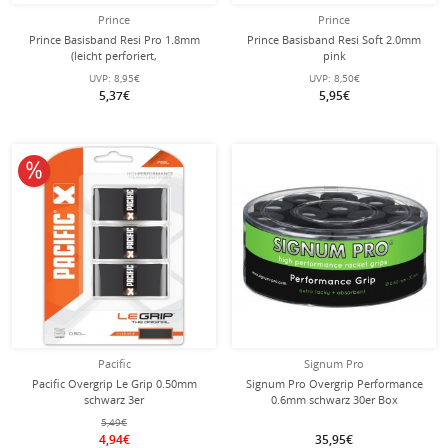
Prince
Prince
Prince Basisband Resi Pro 1.8mm
Prince Basisband Resi Soft 2.0mm
(leicht perforiert,
pink
Schweissabsorbtion) grau - 1 Stück
UVP:
8,95€
UVP:
8,50€
5,37€
5,95€
10% reduziert
Pacific
Signum Pro
Pacific Overgrip Le Grip 0.50mm
Signum Pro Overgrip Performance
schwarz 3er
0.6mm schwarz 30er Box
5,49€
4,94€
35,95€