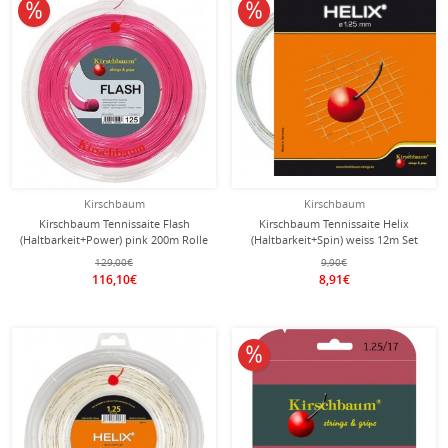
10% reduziert
10% reduziert
Kirschbaum
Kirschbaum
Kirschbaum Tennissaite Flash
Kirschbaum Tennissaite Helix
(Haltbarkeit+Power) pink 200m Rolle
(Haltbarkeit+Spin) weiss 12m Set
129,00€
9,90€
116,10€
8,91€
10% reduziert