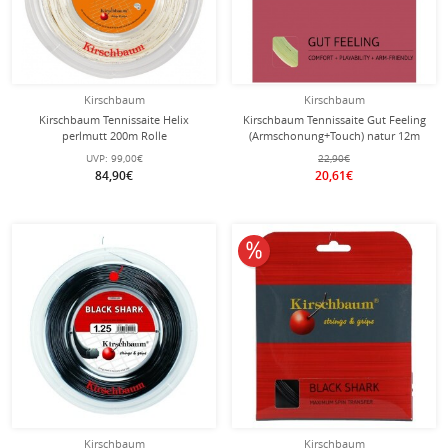
Kirschbaum
Kirschbaum
Kirschbaum Tennissaite Helix
Kirschbaum Tennissaite Gut Feeling
perlmutt 200m Rolle
(Armschonung+Touch) natur 12m
Set
UVP:
99,00€
22,90€
84,90€
20,61€
10% reduziert
Kirschbaum
Kirschbaum