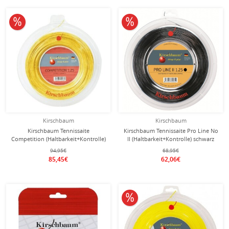
10% reduziert
10% reduziert
Kirschbaum
Kirschbaum
Kirschbaum Tennissaite
Kirschbaum Tennissaite Pro Line No
Competition (Haltbarkeit+Kontrolle)
II (Haltbarkeit+Kontrolle) schwarz
gelb 200m Rolle
200m Rolle
94,95€
68,95€
85,45€
62,06€
10% reduziert