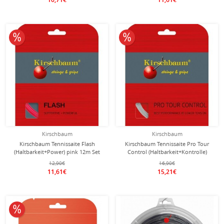
10% reduziert
10% reduziert
Kirschbaum
Kirschbaum
Kirschbaum Tennissaite Flash
Kirschbaum Tennissaite Pro Tour
(Haltbarkeit+Power) pink 12m Set
Control (Haltbarkeit+Kontrolle)
silber 12m Set
12,90€
16,90€
11,61€
15,21€
10% reduziert