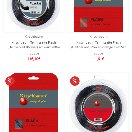
Kirschbaum
Kirschbaum
Kirschbaum Tennissaite Flash
Kirschbaum Tennissaite Flash
(Haltbarkeit+Power) schwarz 200m
(Haltbarkeit+Power) orange 12m Set
Rolle
129,00€
12,90€
116,10€
11,61€
10% reduziert
10% reduziert