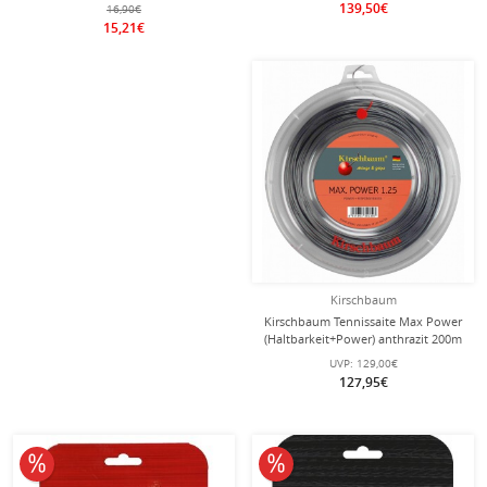
12m Set
139,50€
16,90€
15,21€
Kirschbaum
Kirschbaum Tennissaite Max Power
(Haltbarkeit+Power) anthrazit 200m
Rolle
UVP:
129,00€
127,95€
10% reduziert
10% reduziert