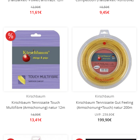
Set
gelb 12m Set
12,90€
10,50€
11,61€
9,45€
10% reduziert
Kirschbaum
Kirschbaum
Kirschbaum Tennissaite Touch
Kirschbaum Tennissaite Gut Feeling
Multifibre (Armschonung) natur 12m
(Armschonung+Touch) natur 200m
Set
Rolle
14,90€
UVP:
259,90€
13,41€
199,90€