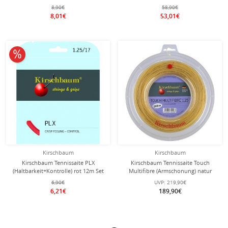
12m Set
8,90€
58,90€
8,01€
53,01€
10% reduziert
Kirschbaum
Kirschbaum
Kirschbaum Tennissaite PLX
Kirschbaum Tennissaite Touch
(Haltbarkeit+Kontrolle) rot 12m Set
Multifibre (Armschonung) natur
200m Rolle
6,90€
UVP:
219,90€
6,21€
189,90€