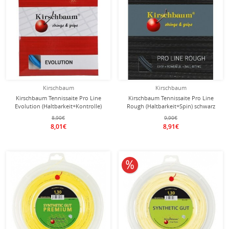
Kirschbaum
Kirschbaum
Kirschbaum Tennissaite Pro Line
Kirschbaum Tennissaite Pro Line
Evolution (Haltbarkeit+Kontrolle)
Rough (Haltbarkeit+Spin) schwarz
blau 12m Set
12m Set
8,90€
9,90€
8,01€
8,91€
10% reduziert