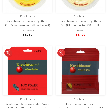
Kirschbaum
Kirschbaum
Kirschbaum Tennissaite Synthetic
Kirschbaum Tennissaite Synthetic
Gut Premium (Allround+Haltbarkeit)
Gut (Allround) natur 200m Rolle
gold 200m Rolle
UVP:
59,00€
39,00€
58,75€
35,10€
10% reduziert
10% reduziert
Kirschbaum
Kirschbaum
Kirschbaum Tennissaite Max Power
Kirschbaum Tennissaite
(Haltbarkeit+Power) anthrazit 12m
Competition (Haltbarkeit+Kontrolle)