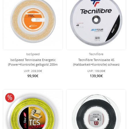
IsoSpeed
Tecnifibre
IsoSpeed Tennissaite Energetic
Tecnifibre Tennissaite 4S
(Power+Kontrolle) gelbgold 200m
(Haltbarkeit+Kontrolle) schwarz
Rolle
200m Rolle
UVP:
209,00€
UVP:
189,99€
99,90€
139,90€
10% reduziert