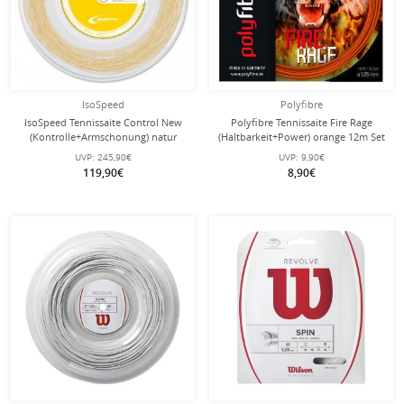
IsoSpeed
Polyfibre
IsoSpeed Tennissaite Control New
Polyfibre Tennissaite Fire Rage
(Kontrolle+Armschonung) natur
(Haltbarkeit+Power) orange 12m Set
200m Rolle
UVP:
245,90€
UVP:
9,90€
119,90€
8,90€