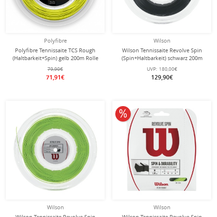
Polyfibre
Wilson
Polyfibre Tennissaite TCS Rough
Wilson Tennissaite Revolve Spin
(Haltbarkeit+Spin) gelb 200m Rolle
(Spin+Haltbarkeit) schwarz 200m
Rolle
79,90€
UVP:
180,00€
71,91€
129,90€
10% reduziert
Wilson
Wilson
Wilson Tennissaite Revolve Spin
Wilson Tennissaite Revolve Spin