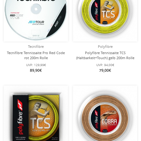
Tecnifibre
Polyfibre
Tecnifibre Tennissaite Pro Red Code
Polyfibre Tennissaite TCS
rot 200m Rolle
(Haltbarkeit+Touch) gelb 200m Rolle
UVP:
129,99€
UVP:
94,00€
89,90€
79,00€