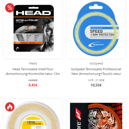
10% reduziert
Head
IsoSpeed
Head Tennissaite IntelliTour
IsoSpeed Tennissaite Professional
(Armschonung+Kontrolle) natur 12m
New (Armschonung+Touch) natur
Set
12m Set
10,50€
UVP:
21,90€
9,45€
10,55€