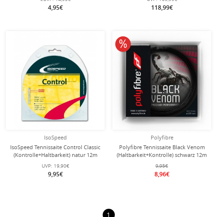
4,95€
118,99€
10% reduziert
IsoSpeed
Polyfibre
IsoSpeed Tennissaite Control Classic
Polyfibre Tennissaite Black Venom
(Kontrolle+Haltbarkeit) natur 12m
(Haltbarkeit+Kontrolle) schwarz 12m
Set
Set
UVP:
19,90€
9,95€
9,95€
8,96€
1