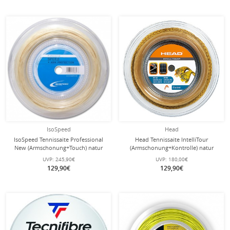
IsoSpeed
Head
IsoSpeed Tennissaite Professional
Head Tennissaite IntelliTour
New (Armschonung+Touch) natur
(Armschonung+Kontrolle) natur
200m Rolle
200m Rolle
UVP:
245,90€
UVP:
180,00€
129,90€
129,90€