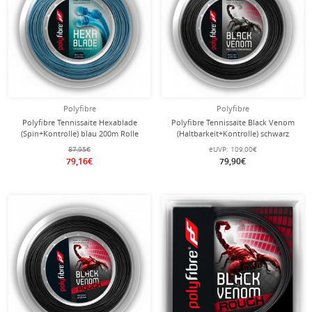
Polyfibre
Polyfibre
Polyfibre Tennissaite Hexablade
Polyfibre Tennissaite Black Venom
(Spin+Kontrolle) blau 200m Rolle
(Haltbarkeit+Kontrolle) schwarz
200m Rolle
87,95€
eUVP:
109,00€
79,16€
79,90€