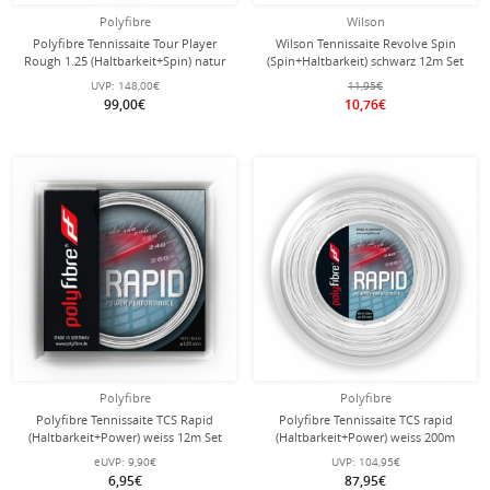
Polyfibre
Wilson
Polyfibre Tennissaite Tour Player
Wilson Tennissaite Revolve Spin
Rough 1.25 (Haltbarkeit+Spin) natur
(Spin+Haltbarkeit) schwarz 12m Set
200m Rolle
UVP:
148,00€
11,95€
99,00€
10,76€
Polyfibre
Polyfibre
Polyfibre Tennissaite TCS Rapid
Polyfibre Tennissaite TCS rapid
(Haltbarkeit+Power) weiss 12m Set
(Haltbarkeit+Power) weiss 200m
Rolle
eUVP:
9,90€
UVP:
104,95€
6,95€
87,95€