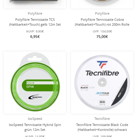
Polyfibre
Polyfibre
Polyfibre Tennissaite TCS
Polyfibre Tennissaite Cobra
(Haltbarkeit+Touch) gelb 12m Set
(Haltbarkeit+Touch) rot 200m Rolle
eUVP:
9,90€
UVP:
104,00€
6,95€
75,00€
IsoSpeed
Tecnifibre
IsoSpeed Tennissaite Hybrid Spin
Tecnifibre Tennissaite Black Code
grün 12m Set
(Haltbarkeit+Kontrolle) schwarz
200m Rolle
eUVP:
14,95€
UVP:
169,99€