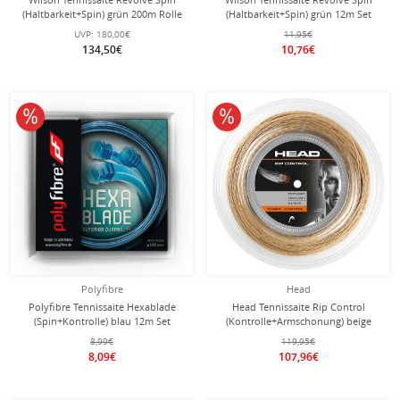
(Haltbarkeit+Spin) grün 200m Rolle
(Haltbarkeit+Spin) grün 12m Set
UVP:
180,00€
11,95€
134,50€
10,76€
10% reduziert
10% reduziert
Polyfibre
Head
Polyfibre Tennissaite Hexablade
Head Tennissaite Rip Control
(Spin+Kontrolle) blau 12m Set
(Kontrolle+Armschonung) beige
200m Rolle
8,99€
119,95€
8,09€
107,96€