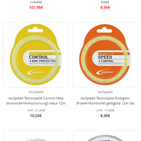
119,95€
9,95€
107,96€
8,96€
IsoSpeed
IsoSpeed
IsoSpeed Tennissaite Control New
IsoSpeed Tennissaite Energetic
(Kontrolle+Armschonung) natur 12m
(Power+Kontrolle) gelbgold 12m Set
Set
UVP:
21,90€
UVP:
17,90€
10,50€
8,90€