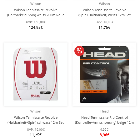
Wilson
Wilson
Wilson Tennissaite Revolve
Wilson Tennissaite Revolve
(Haltbarkeit+Spin) weiss 200m Rolle
(Spin+Haltbarkeit) weiss 12m Set
UVP:
160,00€
UVP:
16,00€
124,95€
11,75€
10% reduziert
Wilson
Head
Wilson Tennissaite Revolve
Head Tennissaite Rip Control
(Haltbarkeit+Spin) schwarz 12m Set
(Kontrolle+Armschonung) beige 12m
Set
UVP:
16,00€
9,95€
11,75€
8,96€