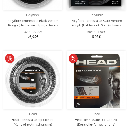
Polyfibre
Polyfibre
Polyfibre Tennissaite Black Venom
Polyfibre Tennissaite Black Venom
Rough (Haltbarkeit+Spin) schwarz
Rough (Haltbarkeit+Spin) schwarz
200m Rolle
12m Set
UVP:
109,00€
eUVP:
11,50€
76,95€
6,95€
10% reduziert
10% reduziert
Head
Head
Head Tennissaite Rip Control
Head Tennissaite Rip Control
(Kontrolle+Armschonung)
(Kontrolle+Armschonung)
schwarz/weiss 200m Rolle
schwarz/weiss 12m Set