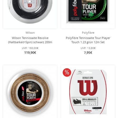
Wilson
Polyfibre
Wilson Tennissaite Revolve
Polyfibre Tennissaite Tour Player
(Haltbarkeit+Spin) schwarz 200m
Touch 1.23 grün 12m Set
Rolle
UVP:
160,00€
UVP:
13,80€
119,90€
7,95€
10% reduziert