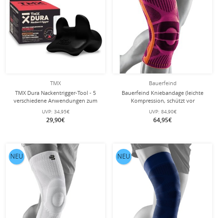
TMX
Bauerfeind
TMX Dura Nackentrigger-Tool - 5
Bauerfeind Kniebandage (leichte
verschiedene Anwendungen zum
Kompression, schützt vor
Lösen von Verspannungen
Überlastung) pink - 1 Stück
UVP:
34,95€
UVP:
84,90€
29,90€
64,95€
NEU
NEU