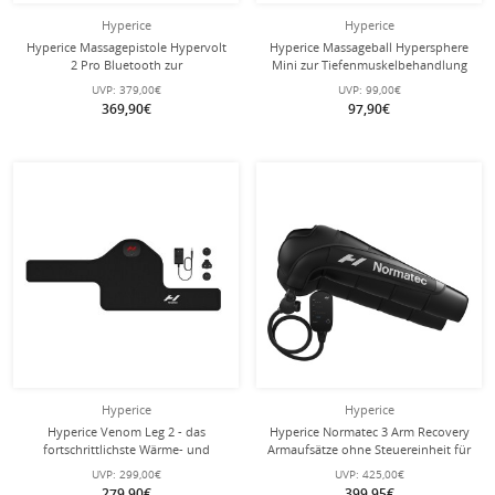
Hyperice
Hyperice
Hyperice Massagepistole Hypervolt
Hyperice Massageball Hypersphere
2 Pro Bluetooth zur
Mini zur Tiefenmuskelbehandlung
Tiefenmuskelbehandlung
UVP:
379,00€
UVP:
99,00€
369,90€
97,90€
Hyperice
Hyperice
Hyperice Venom Leg 2 - das
Hyperice Normatec 3 Arm Recovery
fortschrittlichste Wärme- und
Armaufsätze ohne Steuereinheit für
Massageband für die Beine
die Arme
UVP:
299,00€
UVP:
425,00€
279,90€
399,95€