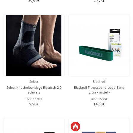
39,95€
29,75€
Select
Blackroll
Select Knöchelbandage Elastisch 2.0
Blackroll Fitnessband Loop Band
schwarz
grün - mittel -
UVP:
16,99€
UVP:
15,95€
9,90€
14,88€