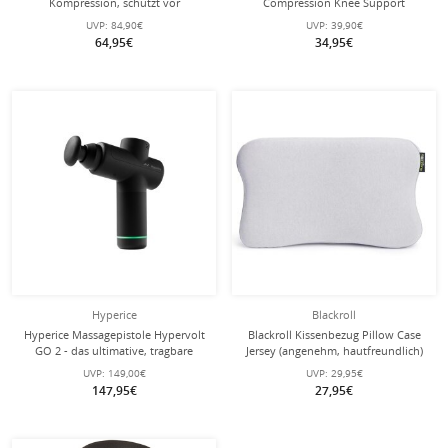
Kompression, schützt vor
Compression Knee Support
Überlastung) schwarz/schwarz - 1
(Moderate Kompression) schwarz - 1
UVP:
84,90€
UVP:
39,90€
Stück
Stück
64,95€
34,95€
Hyperice
Blackroll
Hyperice Massagepistole Hypervolt
Blackroll Kissenbezug Pillow Case
GO 2 - das ultimative, tragbare
Jersey (angenehm, hautfreundlich)
Perkussionsmassagegerät - (2
hellgrau - 1 Stück
UVP:
149,00€
UVP:
29,95€
Aufsätze) schwarz
147,95€
27,95€