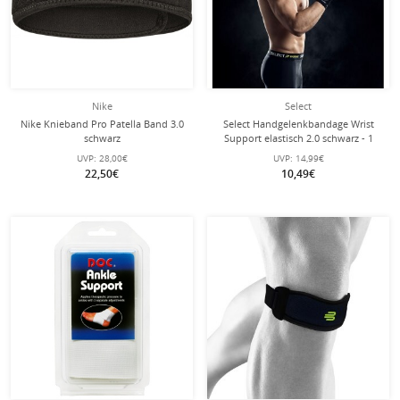
Nike
Select
Nike Knieband Pro Patella Band 3.0
Select Handgelenkbandage Wrist
schwarz
Support elastisch 2.0 schwarz - 1
Stück
UVP:
28,00€
UVP:
14,99€
22,50€
10,49€