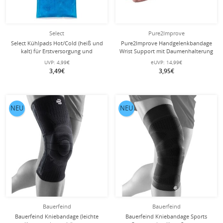
Select
Pure2Improve
Select Kühlpads Hot/Cold (heiß und
Pure2Improve Handgelenkbandage
kalt) für Erstversorgung und
Wrist Support mit Daumenhalterung
Nachbehandlung
schwarz - 1 Stück
UVP:
4,99€
eUVP:
14,99€
3,49€
3,95€
NEU
NEU
Bauerfeind
Bauerfeind
Bauerfeind Kniebandage (leichte
Bauerfeind Kniebandage Sports