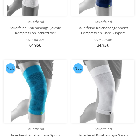
Bauerfeind
Bauerfeind
Bauerfeind Kniebandage (leichte
Bauerfeind Kniebandage Sports
Kompression, schützt vor
Compression Knee Support
Überlastung) weiss - 1 Stück
(Moderate Kompression) navyblau -
UVP:
84,90€
UVP:
39,90€
1 Stück
64,95€
34,95€
NEU
NEU
Bauerfeind
Bauerfeind
Bauerfeind Kniebandage Sports
Bauerfeind Kniebandage Sports