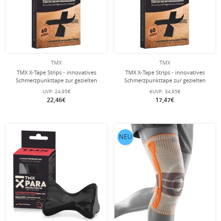
TMX
TMX
TMX X-Tape Strips - innovatives
TMX X-Tape Strips - innovatives
Schmerzpunkttape zur gezielten
Schmerzpunkttape zur gezielten
Linderung muskulärer Beschwerden
Linderung muskulärer Beschwerden
UVP:
24,95€
eUVP:
34,95€
- 120 Stück
- 240 Stück
22,46€
17,47€
NEU