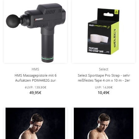
HMS
Select
HMS Massagepistole mit 6
Select Sporttape Pro Strap - sehr
Aufsätzen PDM4482G zur
reißfestes Tape 4 cm x 10 m - 2er
Tiefenmuskelbehandlung (6
Pack
eUVP:
139,90€
UVP:
14,99€
Aufsätze) schwarz
49,95€
10,49€