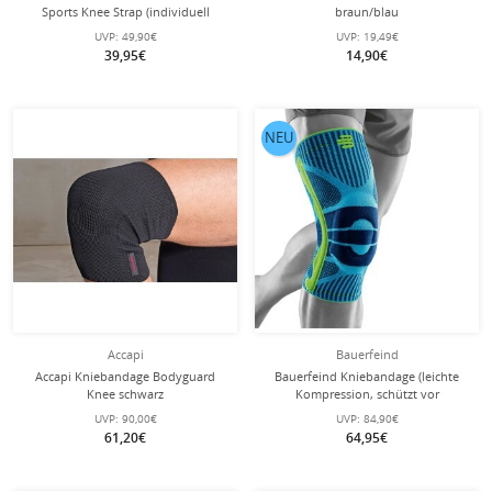
Sports Knee Strap (individuell
braun/blau
einstellbar, leicht, komfortabel und
UVP:
49,90€
UVP:
19,49€
langlebig) riverablau - 1 Stück
39,95€
14,90€
NEU
Accapi
Bauerfeind
Accapi Kniebandage Bodyguard
Bauerfeind Kniebandage (leichte
Knee schwarz
Kompression, schützt vor
Überlastung) riverablau - 1 Stück
UVP:
90,00€
UVP:
84,90€
61,20€
64,95€