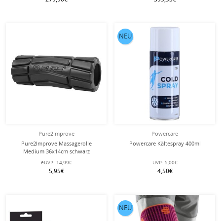
NEU
Pure2Improve
Powercare
Pure2Improve Massagerolle
Powercare Kältespray 400ml
Medium 36x14cm schwarz
eUVP:
14,99€
UVP:
5,00€
5,95€
4,50€
NEU