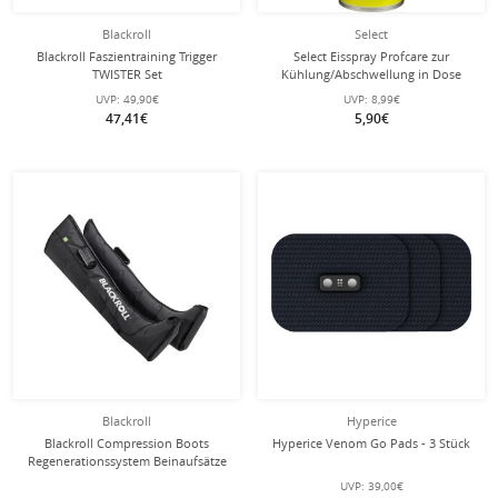
Blackroll
Select
Blackroll Faszientraining Trigger
Select Eisspray Profcare zur
TWISTER Set
Kühlung/Abschwellung in Dose
200ml
UVP:
49,90€
UVP:
8,99€
47,41€
5,90€
Blackroll
Hyperice
Blackroll Compression Boots
Hyperice Venom Go Pads - 3 Stück
Regenerationssystem Beinaufsätze
für die Beine
UVP:
39,00€