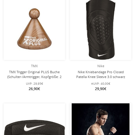
TMX
Nike
TMX Trigger Original PLUS Buche
Nike Kniebandage Pro Closed
(Schulter-/Armtrigger, Kopfgröße: 2
Patella Knee Sleeve 3.0 schwarz
cm) – optimal für den oberen
UVP:
29,95€
eUVP:
40,00€
Körperbereich
26,90€
29,90€