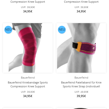
Compression Knee Support
Compression Knee Support
(Moderate Kompression) riverablau
(Moderate Kompression) weiss - 1
UVP:
39,90€
UVP:
39,90€
- 1 Stück
Stück
34,95€
34,95€
NEU
NEU
Bauerfeind
Bauerfeind
Bauerfeind Kniebandage Sports
Bauerfeind Patellaband für Knie
Compression Knee Support
Sports Knee Strap (individuell
(Moderate Kompression) pink - 1
einstellbar, leicht, komfortabel und
UVP:
39,90€
UVP:
49,90€
Stück
langlebig) pink - 1 Stück
34,95€
39,95€