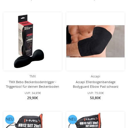
TMX
Accapi
TMX Bebo Beckenbodentrigger -
Accapi Ellenbogenbandage
Triggertool für deinen Beckenboden
Bodyguard Elbow Pad schwarz
UVP:
34,95€
UVP:
75,00€
29,90€
50,80€
NEU
NEU