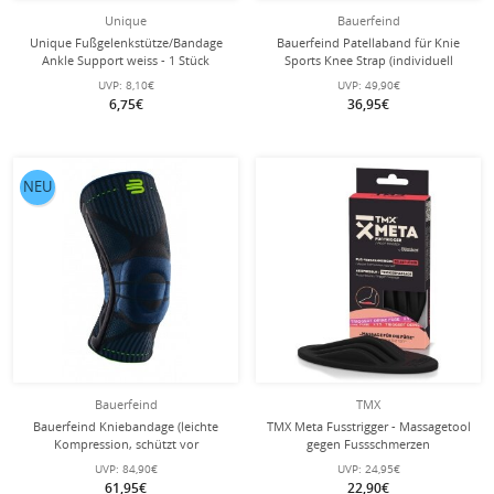
Unique
Bauerfeind
Unique Fußgelenkstütze/Bandage
Bauerfeind Patellaband für Knie
Ankle Support weiss - 1 Stück
Sports Knee Strap (individuell
einstellbar, leicht, komfortabel und
UVP:
8,10€
UVP:
49,90€
langlebig) schwarz - 1 Stück
6,75€
36,95€
NEU
Bauerfeind
TMX
Bauerfeind Kniebandage (leichte
TMX Meta Fusstrigger - Massagetool
Kompression, schützt vor
gegen Fussschmerzen
Überlastung) schwarz/blau - 1 Stück
UVP:
84,90€
UVP:
24,95€
61,95€
22,90€