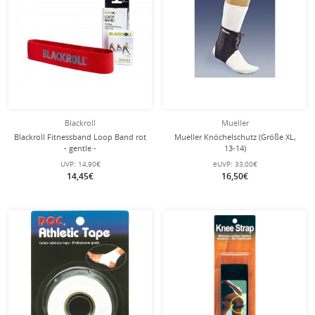
Blackroll
Mueller
Blackroll Fitnessband Loop Band rot
Mueller Knöchelschutz (Größe XL,
- gentle -
13-14)
UVP:
14,90€
eUVP:
33,00€
14,45€
16,50€