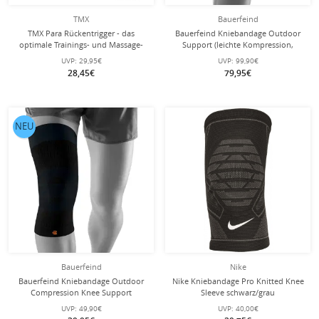
TMX
Bauerfeind
TMX Para Rückentrigger - das
Bauerfeind Kniebandage Outdoor
optimale Trainings- und Massage-
Support (leichte Kompression,
Tool für deine Rückenfitness
schützt vor Überlastung)
UVP:
29,95€
UVP:
99,90€
sandstone/orange - 1 Stück
28,45€
79,95€
NEU
Bauerfeind
Nike
Bauerfeind Kniebandage Outdoor
Nike Kniebandage Pro Knitted Knee
Compression Knee Support
Sleeve schwarz/grau
(Moderate Kompression) schwarz - 1
UVP:
49,90€
UVP:
40,00€
Stück