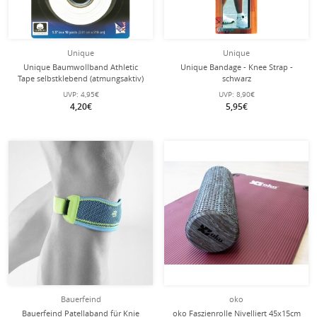
Unique
Unique
Unique Baumwollband Athletic
Unique Bandage - Knee Strap -
Tape selbstklebend (atmungsaktiv)
schwarz
9,1m weiss
UVP:
4,95€
UVP:
8,90€
4,20€
5,95€
Bauerfeind
oko
Bauerfeind Patellaband für Knie
oko Faszienrolle Nivelliert 45x15cm