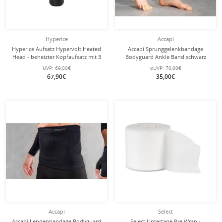
Hyperice
Accapi
Hyperice Aufsatz Hypervolt Heated
Accapi Sprunggelenkbandage
Head - beheizter Kopfaufsatz mit 3
Bodyguard Ankle Band schwarz
Wärmestufen
UVP:
69,00€
eUVP:
70,00€
67,90€
35,00€
Accapi
Select
Accapi Lendenbandage Bodyguard
Select Untertape Pre Wrap -