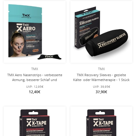
TMX
TMX
TMX Aero Nasenstrips - verbesserte
TMX Recovery Sleeves - gezielte
Atmung, besserer Schlaf und
Kälte- oder Wärmetherapie - 1 Stück
Regeneration - 20 Stück
UVP:
12,95€
UVP:
39,95€
12,40€
37,90€