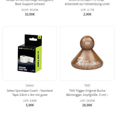
Back Support schwarz
entwickelt zur Verwendung unter
Tape, schützt Haut vor Klebstoff
eUVP:
80,00€
UVP:
4,17€
und Hautirritationen - 1 Stück
32,00€
2,90€
Select
TMX
Select Sporttape Coach - Standard
TMX Trigger Original Buche
Tape 3,8cm x 9m mit guter
(Beintrigger, Kopfgröße: 3 cm) –
Klebekraft - 2er Pack
ideal für den unteren Körperbereich
UVP:
8,99€
UVP:
29,95€
5,90€
26,90€