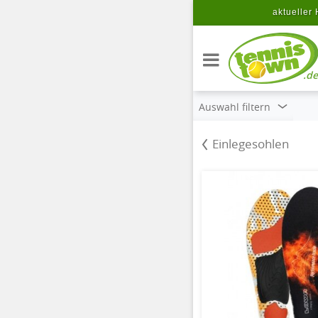
Zum Hauptinhalt springen
aktueller 
.de
Auswahl filtern
Einlegesohlen