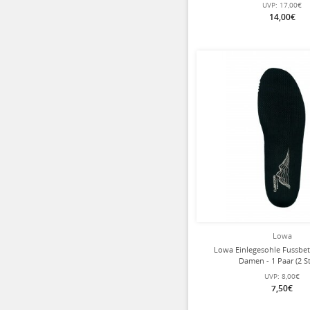
UVP:
17,00€
14,00€
Lowa
Lowa Einlegesohle Fussbe
Damen - 1 Paar (2 S
UVP:
8,00€
7,50€