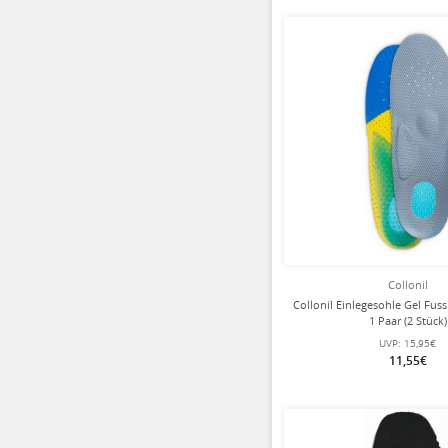
Collonil
Collonil Einlegesohle Gel Fuss
1 Paar (2 Stück)
UVP:
15,95€
11,55€