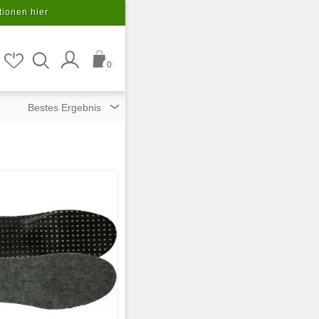
tionen hier
0