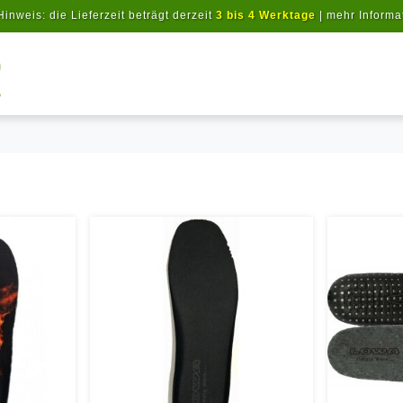
Hinweis: die Lieferzeit beträgt derzeit
3 bis 4 Werktage
|
mehr Informa
Artikel suchen