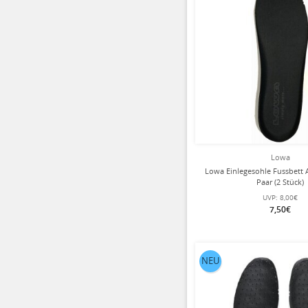
Lowa
Lowa Einlegesohle Fussbett 
Paar (2 Stück)
UVP:
8,00€
7,50€
NEU