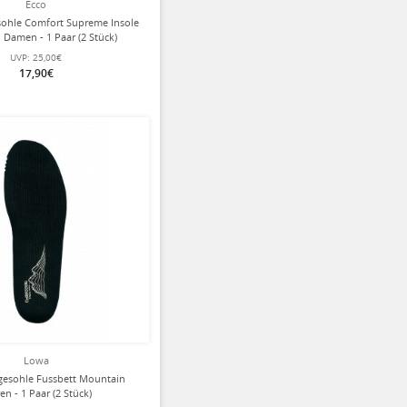
Ecco
sohle Comfort Supreme Insole
 Damen - 1 Paar (2 Stück)
UVP:
25,00€
17,90€
Lowa
gesohle Fussbett Mountain
en - 1 Paar (2 Stück)