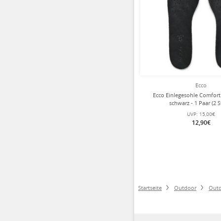
Ecco
Ecco Einlegesohle Comfort 
schwarz - 1 Paar (2 S
UVP:
15,00€
12,90€
Startseite
Outdoor
Out