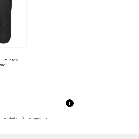
Slim Insole
tück)
1
doorzubehör
Einlegesohlen