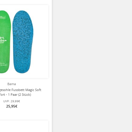
Bama
esohle Fussbett Magic Soft
rt - 1 Paar (2 Stück)
UVP:
29,99€
25,95€