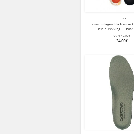
Lowa
Lowa Einlegesohle Fussbett
Insole Trekking - 1 Paar 
UVP:
40,00€
34,00€