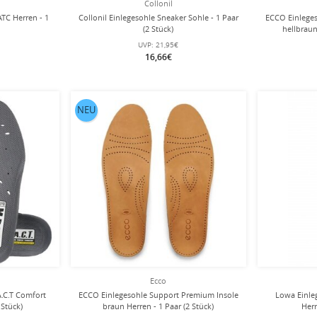
Collonil
ATC Herren - 1
Collonil Einlegesohle Sneaker Sohle - 1 Paar
ECCO Einlege
(2 Stück)
hellbraun
UVP:
21,95€
16,66€
NEU
Ecco
.C.T Comfort
ECCO Einlegesohle Support Premium Insole
Lowa Einle
 Stück)
braun Herren - 1 Paar (2 Stück)
Herr