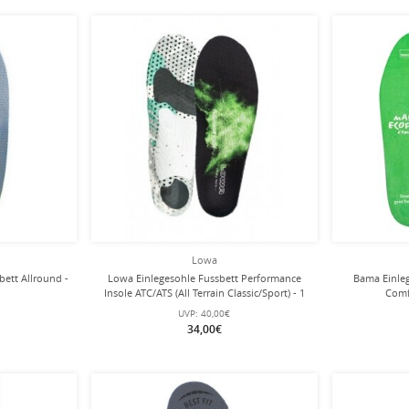
Lowa
bett Allround -
Lowa Einlegesohle Fussbett Performance
Bama Einleg
Insole ATC/ATS (All Terrain Classic/Sport) - 1
Comfo
Paar (2 Stück)
UVP:
40,00€
34,00€