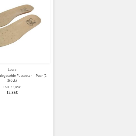
Lowa
legesohle Fussbett - 1 Paar (2
Stück)
UVP:
14,95€
12,85€