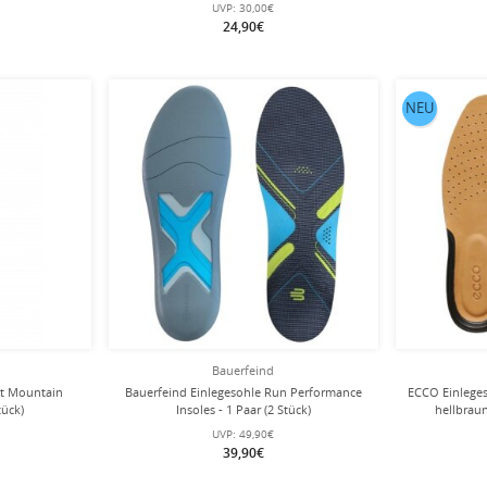
UVP:
30,00€
24,90€
NEU
Bauerfeind
tt Mountain
Bauerfeind Einlegesohle Run Performance
ECCO Einlege
tück)
Insoles - 1 Paar (2 Stück)
hellbraun
UVP:
49,90€
39,90€