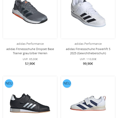
adidas Performance
adidas Performance
adidas Fitnessschuhe Dropset Base
adidas Fitnessschuhe Powerlift 5
Trainer grau/silber Herren
2025 (Gewichtheberschuh)
weiss/schwarz Herren
UVP:
65,00€
UVP:
110,00€
57,90€
99,90€
NEU
NEU