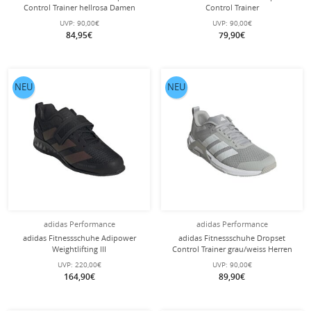
Control Trainer hellrosa Damen
Control Trainer
schwarz/orange/purplepink Herren
UVP:
90,00€
UVP:
90,00€
84,95€
79,90€
NEU
NEU
adidas Performance
adidas Performance
adidas Fitnessschuhe Adipower
adidas Fitnessschuhe Dropset
Weightlifting III
Control Trainer grau/weiss Herren
(Gewichtheberschuh) 2025
UVP:
220,00€
UVP:
90,00€
schwarz/carbon Herren
164,90€
89,90€