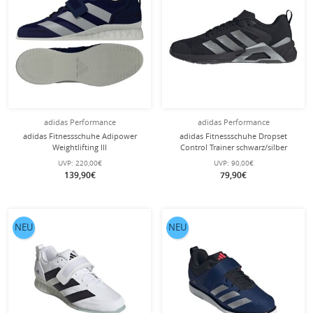
adidas Performance
adidas Performance
adidas Fitnessschuhe Adipower
adidas Fitnessschuhe Dropset
Weightlifting III
Control Trainer schwarz/silber
(Gewichtheberschuh)
Herren
UVP:
220,00€
UVP:
90,00€
dunkelblau/silber Herren
139,90€
79,90€
NEU
NEU