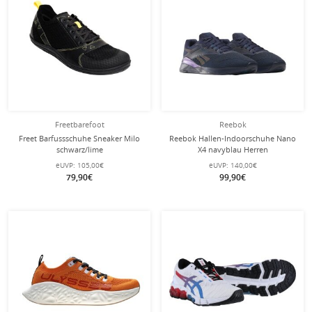
Freetbarefoot
Reebok
Freet Barfussschuhe Sneaker Milo
Reebok Hallen-Indoorschuhe Nano
schwarz/lime
X4 navyblau Herren
eUVP:
105,00€
eUVP:
140,00€
79,90€
99,90€