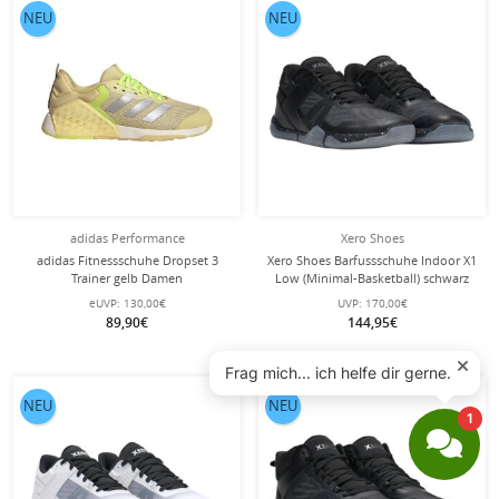
NEU
NEU
adidas Performance
Xero Shoes
adidas Fitnessschuhe Dropset 3
Xero Shoes Barfussschuhe Indoor X1
Trainer gelb Damen
Low (Minimal-Basketball) schwarz
Herren
eUVP:
130,00€
UVP:
170,00€
89,90€
144,95€
NEU
NEU