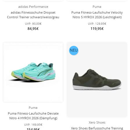
adidas Performance
Puma
adidas Fitnessschuhe Dropset
Puma Fitness-Laufschuhe Velocity
Control Trainer schwarz/weiss/grau
Nitro 5 HYROX 2026 (Leichtigkeit)
Damen
mint Damen
UVP:
90,00€
UVP:
129,95€
84,95€
119,95€
NEU
Puma
Puma Fitness-Laufschuhe Deviate
Nitro 4 HYROX 2026 (Dämpfung)
Xero Shoes
mint Damen
UVP:
169,95€
Xero Shoes Barfussschuhe Training
154,95€