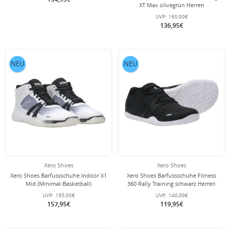
XT Max olivegrün Herren
UVP:
160,00€
136,95€
NEU
NEU
Xero Shoes
Xero Shoes
Xero Shoes Barfussschuhe Indoor X1
Xero Shoes Barfussschuhe Fitness
Mid (Minimal-Basketball)
360 Rally Training schwarz Herren
weiss/schwarz Herren
UVP:
185,00€
UVP:
140,00€
157,95€
119,95€