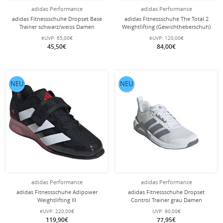
adidas Performance
adidas Performance
adidas Fitnessschuhe Dropset Base
adidas Fitnessschuhe The Total 2
Trainer schwarz/weiss Damen
Weightlifting (Gewichtheberschuh)
schwarz/carbon Herren
eUVP:
65,00€
eUVP:
120,00€
45,50€
84,00€
NEU
NEU
adidas Performance
adidas Performance
adidas Fitnessschuhe Adipower
adidas Fitnessschuhe Dropset
Weightlifting III
Control Trainer grau Damen
(Gewichtheberschuh) 2025
eUVP:
220,00€
UVP:
90,00€
schwarz/weiss/pflaumeviolett
119,90€
77,95€