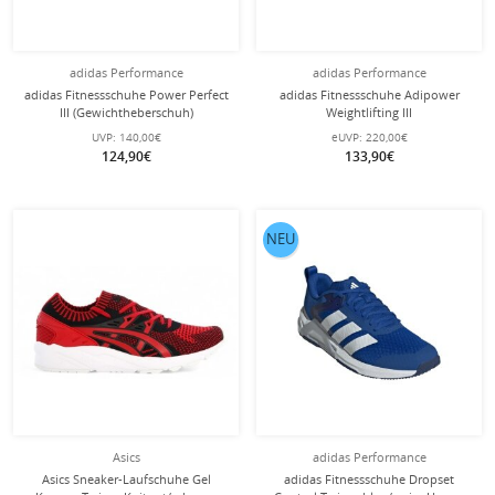
adidas Performance
adidas Performance
adidas Fitnessschuhe Power Perfect
adidas Fitnessschuhe Adipower
III (Gewichtheberschuh)
Weightlifting III
schwarz/weiss Herren
(Gewichtheberschuh)
UVP:
140,00€
eUVP:
220,00€
weiss/dunkelblau Herren
124,90€
133,90€
NEU
Asics
adidas Performance
Asics Sneaker-Laufschuhe Gel
adidas Fitnessschuhe Dropset