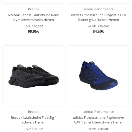
Reebok
adidas Performance
Reebok Fitness-Laufschuhe Nano
adidas Fitnessschuhe Dropset 3 GFX
Gym schwarz/weiss Herren
Trainer grau Damen/Herren
UVP:
110,00€
eUVP:
130,00€
99,95€
84,50€
Reebok
adidas Performance
Reebok Laufschuhe FloatZig 1
adidas Fitnessschuhe Rapidmove
schwarz Herren
ADV Trainer blau/schwarz Herren
UVP:
130,00€
eUVP:
120,00€