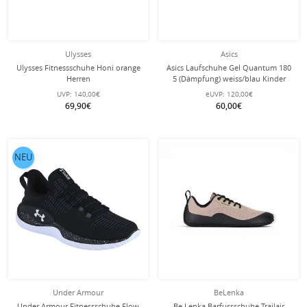
Ulysses
Asics
Ulysses Fitnessschuhe Honi orange
Asics Laufschuhe Gel Quantum 180
Herren
5 (Dämpfung) weiss/blau Kinder
UVP:
140,00€
eUVP:
120,00€
69,90€
60,00€
NEU
Under Armour
BeLenka
Under Armour Fitnessschuhe Flow
Be Lenka Barfussschuhe Trailair