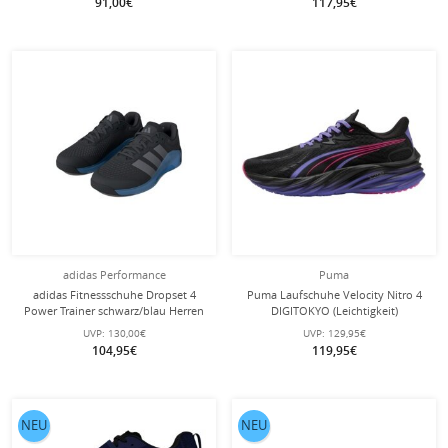
91,00€
117,95€
adidas Performance
Puma
adidas Fitnessschuhe Dropset 4
Puma Laufschuhe Velocity Nitro 4
Power Trainer schwarz/blau Herren
DIGITOKYO (Leichtigkeit)
schwarz/violett Herren
UVP:
130,00€
UVP:
129,95€
104,95€
119,95€
NEU
NEU