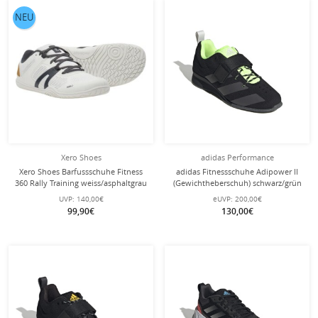
NEU
Xero Shoes
adidas Performance
Xero Shoes Barfussschuhe Fitness
adidas Fitnessschuhe Adipower II
360 Rally Training weiss/asphaltgrau
(Gewichtheberschuh) schwarz/grün
Damen
Herren
UVP:
140,00€
eUVP:
200,00€
99,90€
130,00€