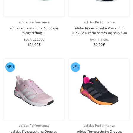
adidas Performance
adidas Performance
adidas Fitnessschuhe Adipower
adidas Fitnessschuhe Powerlift 5
Weightlifting III
2025 (Gewichtheberschuh) navyblau
(Gewichtheberschuh) 2025
Herren
eUVP:
220,00€
UVP:
110,00€
weiss/schwarz Herren
134,95€
89,90€
NEU
NEU
adidas Performance
adidas Performance
adidas Fitnessschuhe Dropset
adidas Fitnessschuhe Dropset