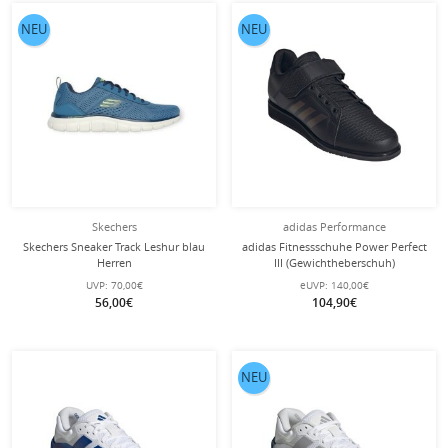
NEU
NEU
Skechers
adidas Performance
Skechers Sneaker Track Leshur blau
adidas Fitnessschuhe Power Perfect
Herren
III (Gewichtheberschuh)
schwarz/carbon Herren
UVP:
70,00€
eUVP:
140,00€
56,00€
104,90€
NEU