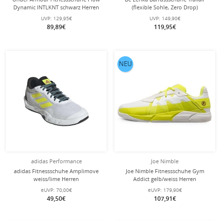
Dynamic INTLKNT schwarz Herren
(flexible Sohle, Zero Drop)
taupebraun
UVP:
129,95€
UVP:
149,90€
89,89€
119,95€
NEU
adidas Performance
Joe Nimble
adidas Fitnessschuhe Amplimove
Joe Nimble Fitnessschuhe Gym
weiss/lime Herren
Addict gelb/weiss Herren
eUVP:
70,00€
eUVP:
179,90€
49,50€
107,91€