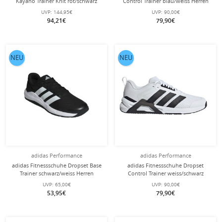
Kayano Trainer Knit rot/schwarz
Control Trainer blau/weiss Herren
Damen
UVP:
144,95€
UVP:
90,00€
94,21€
79,90€
NEU
NEU
adidas Performance
adidas Performance
adidas Fitnessschuhe Dropset Base
adidas Fitnessschuhe Dropset
Trainer schwarz/weiss Herren
Control Trainer weiss/schwarz
Herren
UVP:
65,00€
UVP:
90,00€
53,95€
79,90€