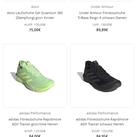
Asics
Under Armour
Asics Laufschuhe Gel Quantum 360
Under Armour Fitnessschuhe
(Dämpfung) grün Kinder
TriBase Reign 6 schwarz Damen
eUVP:
150,00€
UVP:
139,95€
75,00€
89,89€
adidas Performance
adidas Performance
adidas Fitnessschuhe Rapidmove
adidas Fitnessschuhe Rapidmove
ADV Trainer grün/lime Herren
ADV Trainer schwarz Herren
eUVP:
120,00€
eUVP:
120,00€
84,00€
84,95€