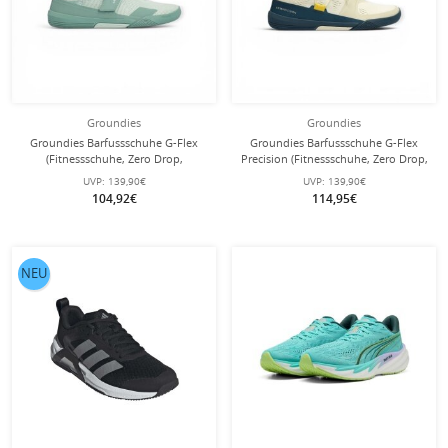
Groundies
Groundies
Groundies Barfussschuhe G-Flex
Groundies Barfussschuhe G-Flex
(Fitnessschuhe, Zero Drop,
Precision (Fitnessschuhe, Zero Drop,
Klettverschluss) mintgrün Damen
breite Zehenbox) beige/tealgrün
UVP:
139,90€
UVP:
139,90€
Herren
104,92€
114,95€
NEU