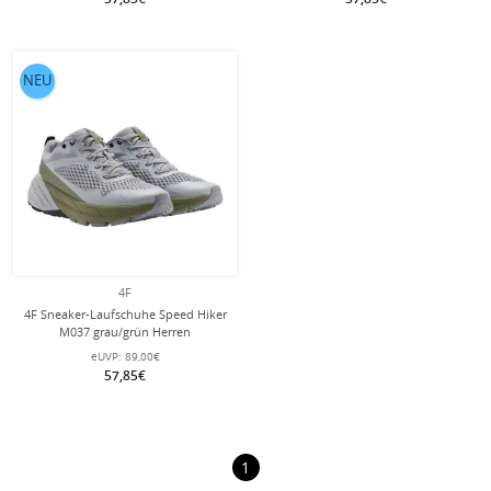
NEU
4F
4F Sneaker-Laufschuhe Speed Hiker
M037 grau/grün Herren
eUVP:
89,00€
57,85€
1