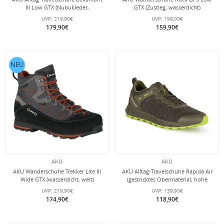
III Low GTX (Nubukleder,
GTX (Zustieg, wasserdicht)
wasserdicht) dunkelgrau Herren
grau/orange Herren
UVP:
219,90€
UVP:
199,00€
179,90€
159,90€
NEU
AKU
AKU
AKU Wanderschuhe Trekker Lite III
AKU Alltag-Travelschuhe Rapida Air
Wide GTX (wasserdicht, weit)
(gestricktes Obermaterial, hohe
anthrazitgrau/rust Herren
Atmungsaktivität) dunkelgrün
UVP:
219,90€
UVP:
139,90€
Herren
174,90€
118,90€