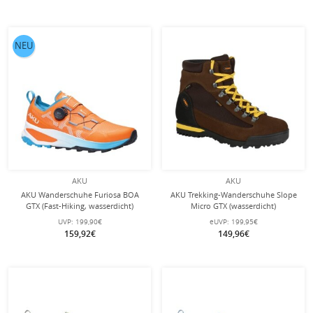
NEU
AKU
AKU
AKU Wanderschuhe Furiosa BOA
AKU Trekking-Wanderschuhe Slope
GTX (Fast-Hiking, wasserdicht)
Micro GTX (wasserdicht)
orange/blau Herren
dunkelbraun/gelb Herren
UVP:
199,90€
eUVP:
199,95€
159,92€
149,96€