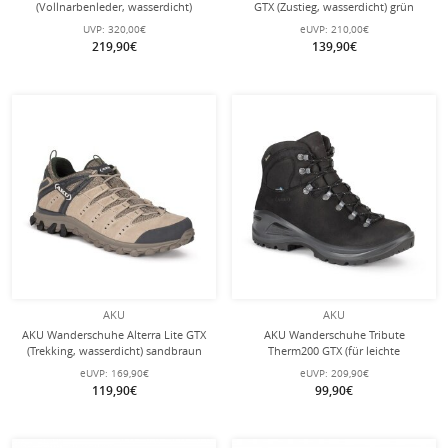
(Vollnarbenleder, wasserdicht)
GTX (Zustieg, wasserdicht) grün
beigebraun Herren
Herren
UVP:
320,00€
eUVP:
210,00€
219,90€
139,90€
AKU
AKU
AKU Wanderschuhe Alterra Lite GTX
AKU Wanderschuhe Tribute
(Trekking, wasserdicht) sandbraun
Therm200 GTX (für leichte
Herren
Wanderungen, Gore-Tex-isoliertes
eUVP:
169,90€
eUVP:
209,90€
Futter) schwarz Herren
119,90€
99,90€