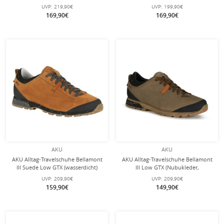
Komfort) schwarz/grün Herren
dunkelgrün/beige Herren
UVP:
219,90€
UVP:
199,90€
169,90€
169,90€
AKU
AKU
AKU Alltag-Travelschuhe Bellamont
AKU Alltag-Travelschuhe Bellamont
III Suede Low GTX (wasserdicht)
III Low GTX (Nubukleder,
ruystbraun/grau Herren
wasserdicht) 2024 beigebraun
UVP:
209,90€
UVP:
209,90€
Herren
159,90€
149,90€