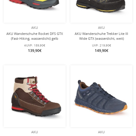
AKU
AKU
AKU Wanderschuhe Rocket DFS GTX
AKU Wanderschuhe Trekker Lite III
(Fast-Hiking, wasserdicht) gelb
Wide GTX (wasserdicht, weit)
Herren
anthrazitgrau/gelb Herren
eUVP:
189,90€
UVP:
219,90€
139,90€
149,90€
AKU
AKU