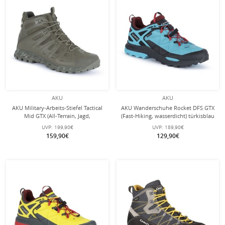
AKU
AKU
AKU Military-Arbeits-Stiefel Tactical
AKU Wanderschuhe Rocket DFS GTX
Mid GTX (All-Terrain, Jagd,
(Fast-Hiking, wasserdicht) türkisblau
wasserdicht) grün Herren
Herren
UVP:
199,90€
UVP:
189,90€
159,90€
129,90€