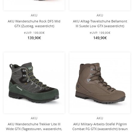
AKU
AKU
AKU Wanderschuhe Rock DFS Mid
AKU Alltag-Travelschuhe Bellamont
GTX (Zustieg, wasserdicht)
III Suede Low GTX (wasserdicht)
schwarz/orange Herren
dunkelbraun/gelb Herren
eUVP:
199,90€
eUVP:
199,90€
139,90€
149,90€
AKU
AKU
AKU Wanderschuhe Trekker Lite III
AKU Military-Arbeits-Stiefel Pilgrim
Wide GTX (Tagestouren, wasserdicht,
Combat FG GTX (wasserdicht) braun
weit) anthrazit/grün Herren
Herren