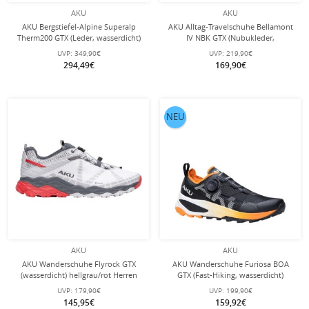
AKU
AKU
AKU Bergstiefel-Alpine Superalp
AKU Alltag-Travelschuhe Bellamont
Therm200 GTX (Leder, wasserdicht)
IV NBK GTX (Nubukleder,
braun Herren
wasserdicht) 2025 grau Herren
UVP:
349,90€
UVP:
219,90€
294,49€
169,90€
NEU
AKU
AKU
AKU Wanderschuhe Flyrock GTX
AKU Wanderschuhe Furiosa BOA
(wasserdicht) hellgrau/rot Herren
GTX (Fast-Hiking, wasserdicht)
schwarz/orange Herren
UVP:
179,90€
UVP:
199,90€
145,95€
159,92€