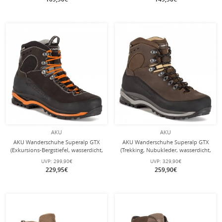
AKU
AKU
AKU Wanderschuhe Superalp GTX
AKU Wanderschuhe Superalp GTX
(Exkursions-Bergstiefel, wasserdicht,
(Trekking, Nubukleder, wasserdicht,
Made in Italy) anthrazit/orange
Made in Italy) braun Herren
UVP:
299,90€
UVP:
329,90€
Herren
229,95€
259,90€