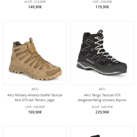
eUVP:
219,90€
UVP:
239,90€
149,90€
179,90€
AKU
AKU
AKU Military-Arbeits-Stiefel Tactical
AKU Tengu Tactical GTX
Mid GTX (All-Terrain, Jagd,
steigeisenfähig schwarz Alpine-
wasserdicht) braun Herren
Bergstiefel Herren
UVP:
199,90€
eUVP:
340,00€
169,90€
229,90€