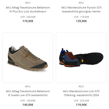
AKU
AKU
AKU Alltag-Travelschuhe Bellamont
AKU Wanderschuhe Flyrock GTX
III Plus Evo Low dunkelbraun
(wasserdicht) grün/grau Herren
Herren
UVP:
209,90€
UVP:
179,90€
179,90€
139,90€
AKU
AKU
AKU Alltag-Travelschuhe Bellamont
AKU Wanderschuhe Link GTX
III Suede Low GTX (wasserdicht)
(Trekking, wasserdicht) 2024
sandbraun/schwarz Herren
blau/orange Herren
UVP:
189,90€
UVP:
220,00€
149,90€
179,90€