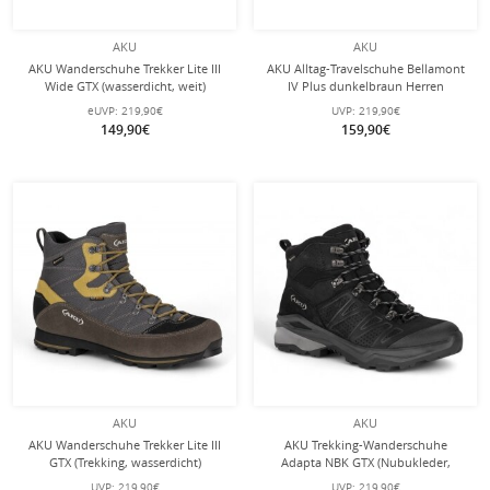
AKU
AKU
AKU Wanderschuhe Trekker Lite III
AKU Alltag-Travelschuhe Bellamont
Wide GTX (wasserdicht, weit)
IV Plus dunkelbraun Herren
dunkelbraun/mustard Herren
eUVP:
219,90€
UVP:
219,90€
149,90€
159,90€
AKU
AKU
AKU Wanderschuhe Trekker Lite III
AKU Trekking-Wanderschuhe
GTX (Trekking, wasserdicht)
Adapta NBK GTX (Nubukleder,
dunkelgrau/mustardgelb Herren
wasserdicht) schwarz Herren
UVP:
219,90€
UVP:
219,90€