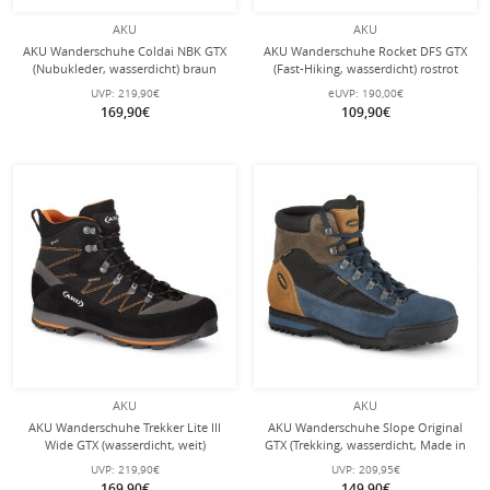
AKU
AKU
AKU Wanderschuhe Coldai NBK GTX
AKU Wanderschuhe Rocket DFS GTX
(Nubukleder, wasserdicht) braun
(Fast-Hiking, wasserdicht) rostrot
Herren
Herren
UVP:
219,90€
eUVP:
190,00€
169,90€
109,90€
AKU
AKU
AKU Wanderschuhe Trekker Lite III
AKU Wanderschuhe Slope Original
Wide GTX (wasserdicht, weit)
GTX (Trekking, wasserdicht, Made in
schwarz/orange Herren
Italy) anthrazitgrau/blau Herren
UVP:
219,90€
UVP:
209,95€
169,90€
149,90€