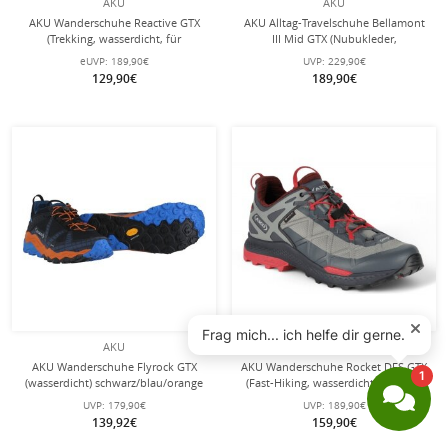
AKU
AKU
AKU Wanderschuhe Reactive GTX
AKU Alltag-Travelschuhe Bellamont
(Trekking, wasserdicht, für
III Mid GTX (Nubukleder,
Tagestouren) 2024 dunkelgrau/grün
wasserdicht) beige/braun Herren
eUVP:
189,90€
UVP:
229,90€
Herren
129,90€
189,90€
AKU
AKU
AKU Wanderschuhe Flyrock GTX
AKU Wanderschuhe Rocket DFS GTX
(wasserdicht) schwarz/blau/orange
(Fast-Hiking, wasserdicht) grau/rot
Herren
Herren
UVP:
179,90€
UVP:
189,90€
139,92€
159,90€