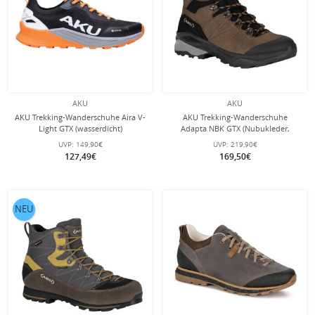
AKU
AKU
AKU Trekking-Wanderschuhe Aira V-
AKU Trekking-Wanderschuhe
Light GTX (wasserdicht)
Adapta NBK GTX (Nubukleder,
schwarz/orange Herren
wasserdicht) braun Herren
UVP:
149,90€
UVP:
219,90€
127,49€
169,50€
NEU