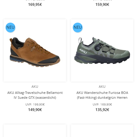
169,95€
159,90€
NEU
NEU
AKU
AKU
AKU Alltag-Travelschuhe Bellamont
AKU Wanderschuhe Furiosa BOA
IV Suede GTX (wasserdicht)
(Fast-Hiking) dunkelgrün Herren
rustybraun Herren
UVP:
199,90€
UVP:
169,90€
149,90€
135,92€