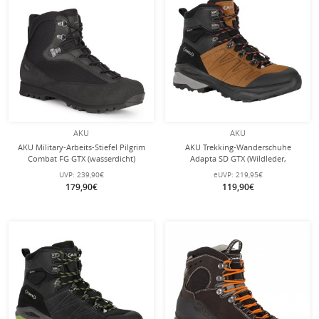
AKU
AKU
AKU Military-Arbeits-Stiefel Pilgrim
AKU Trekking-Wanderschuhe
Combat FG GTX (wasserdicht)
Adapta SD GTX (Wildleder,
schwarz Herren
wasserdicht) braun/grau Herren
UVP:
239,90€
eUVP:
219,95€
179,90€
119,90€