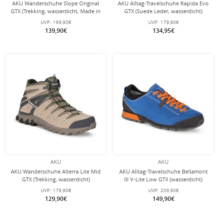
AKU Wanderschuhe Slope Original
AKU Alltag-Travelschuhe Rapida Evo
GTX (Trekking, wasserdicht, Made in
GTX (Suede Leder, wasserdicht)
Italy) beigebraun/brick Herren
blau/orange Herren
UVP:
199,90€
UVP:
179,90€
139,90€
134,95€
AKU
AKU
AKU Wanderschuhe Alterra Lite Mid
AKU Alltag-Travelschuhe Bellamont
GTX (Trekking, wasserdicht)
III V-Lite Low GTX (wasserdicht)
sandbraun Herren
blau/orange Herren
UVP:
179,90€
UVP:
209,90€
129,90€
149,90€