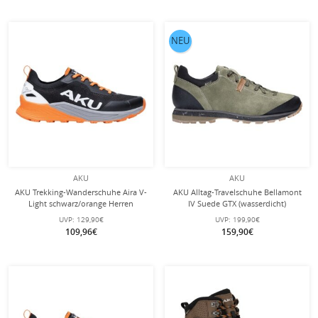
NEU
AKU
AKU
AKU Trekking-Wanderschuhe Aira V-
AKU Alltag-Travelschuhe Bellamont
Light schwarz/orange Herren
IV Suede GTX (wasserdicht)
grün/schwarz Herren
UVP:
129,90€
UVP:
199,90€
109,96€
159,90€