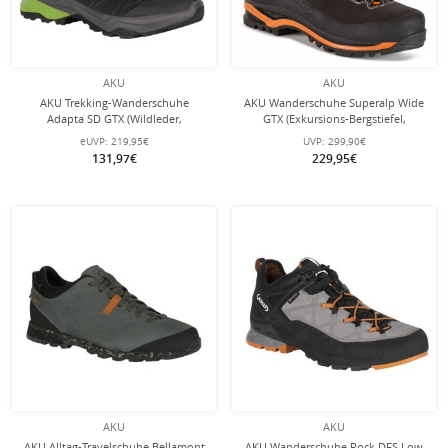
AKU
AKU
AKU Trekking-Wanderschuhe
AKU Wanderschuhe Superalp Wide
Adapta SD GTX (Wildleder,
GTX (Exkursions-Bergstiefel,
wasserdicht) anthrazitgrau/grün
wasserdicht, Made in Italy, weit)
eUVP:
219,95€
UVP:
299,90€
Herren
anthrazit/orange Herren
131,97€
229,95€
AKU
AKU
AKU Alltag-Travelschuhe Bellamont
AKU Wanderschuhe Rock DFS Low