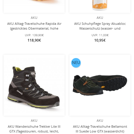
AKU
AKU
AKU Alltag-Travelschuhe Rapida Air
AKU Schuhpflege Spray Akuabloc
(gestricktes Obermaterial, hohe
Wasserschutz (wasser- und
Atmungsaktivität) schwarz Herren
ölabweisend) - 1 Dose 100ml -
UVP:
139,90€
UVP:
11,00€
118,90€
10,95€
NEU
AKU
AKU
AKU Wanderschuhe Trekker Lite III
AKU Alltag-Travelschuhe Bellamont
GTX (Tagestouren, robust, leicht,
III Suede Low GTX (wasserdicht)