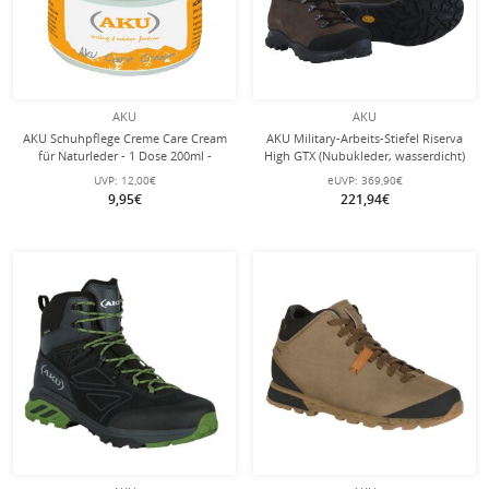
AKU
AKU
AKU Schuhpflege Creme Care Cream
AKU Military-Arbeits-Stiefel Riserva
für Naturleder - 1 Dose 200ml -
High GTX (Nubukleder, wasserdicht)
braun Herren
UVP:
12,00€
eUVP:
369,90€
9,95€
221,94€