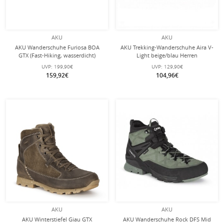
AKU
AKU
AKU Wanderschuhe Furiosa BOA
AKU Trekking-Wanderschuhe Aira V-
GTX (Fast-Hiking, wasserdicht)
Light beige/blau Herren
dunkelgrün/grau Herren
UVP:
199,90€
UVP:
129,90€
159,92€
104,96€
AKU
AKU
AKU Winterstiefel Giau GTX
AKU Wanderschuhe Rock DFS Mid