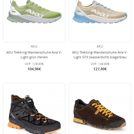
AKU
AKU
AKU Trekking-Wanderschuhe Aira V-
AKU Trekking-Wanderschuhe Aira V-
Light grün Herren
Light GTX (wasserdicht) biege/blau
Herren
UVP:
129,90€
UVP:
149,90€
104,96€
127,49€