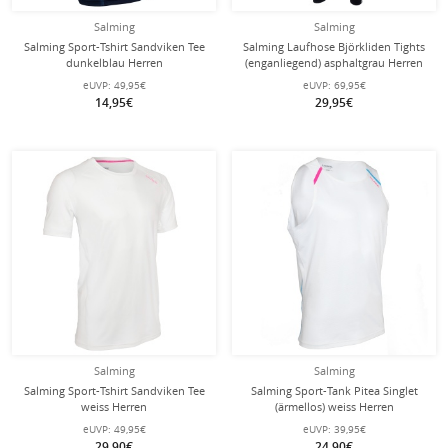
Salming
Salming
Salming Sport-Tshirt Sandviken Tee
Salming Laufhose Björkliden Tights
dunkelblau Herren
(enganliegend) asphaltgrau Herren
eUVP:
49,95€
eUVP:
69,95€
14,95€
29,95€
Salming
Salming
Salming Sport-Tshirt Sandviken Tee
Salming Sport-Tank Pitea Singlet
weiss Herren
(ärmellos) weiss Herren
eUVP:
49,95€
eUVP:
39,95€
29,90€
24,90€