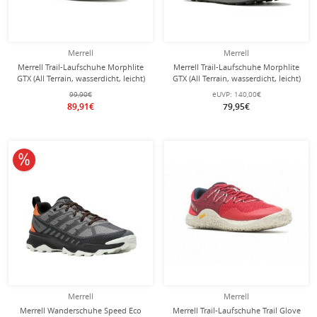
Merrell
Merrell
Merrell Trail-Laufschuhe Morphlite
Merrell Trail-Laufschuhe Morphlite
GTX (All Terrain, wasserdicht, leicht)
GTX (All Terrain, wasserdicht, leicht)
rot Herren
schwarz/grau Herren
99,90€
eUVP:
140,00€
89,91€
79,95€
10% reduziert
Merrell
Merrell
Merrell Wanderschuhe Speed Eco
Merrell Trail-Laufschuhe Trail Glove