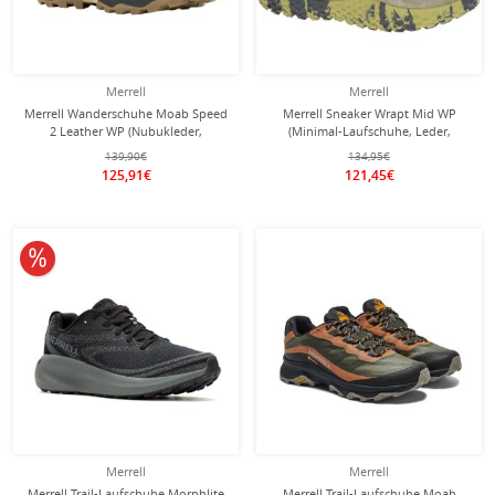
Merrell
Merrell
Merrell Wanderschuhe Moab Speed
Merrell Sneaker Wrapt Mid WP
2 Leather WP (Nubukleder,
(Minimal-Laufschuhe, Leder,
wasserdicht) schwarz Herren
wasserdicht) olivegrün Herren
139,90€
134,95€
125,91€
121,45€
10% reduziert
Merrell
Merrell
Merrell Trail-Laufschuhe Morphlite
Merrell Trail-Laufschuhe Moab