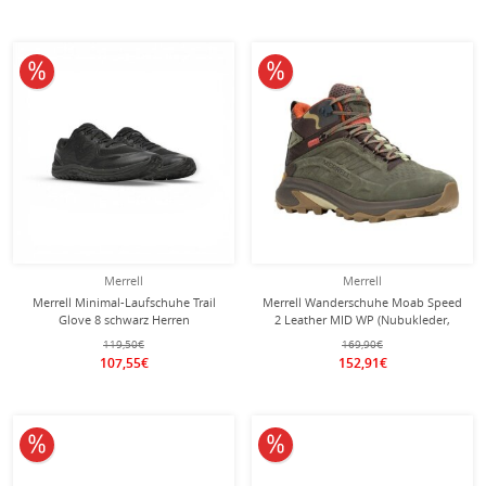
10% reduziert
10% reduziert
Merrell
Merrell
Merrell Minimal-Laufschuhe Trail
Merrell Wanderschuhe Moab Speed
Glove 8 schwarz Herren
2 Leather MID WP (Nubukleder,
wasserdicht) olivegrün Herren
119,50€
169,90€
107,55€
152,91€
10% reduziert
10% reduziert