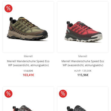
10% reduziert
Merrell
Merrell
Merrell Wanderschuhe Speed Eco
Merrell Wanderschuhe Speed Eco
WP (wasserdicht, atmungsaktiv)
WP (wasserdicht, atmungsaktiv)
khaki/grün Herren
lavarot/grau Herren
114,90€
eUVP:
135,00€
103,41€
115,96€
10% reduziert
10% reduziert