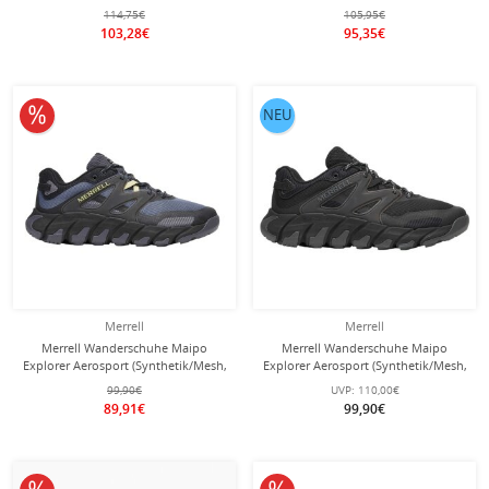
grau/indigo Herren
114,75€
105,95€
103,28€
95,35€
10% reduziert
NEU
Merrell
Merrell
Merrell Wanderschuhe Maipo
Merrell Wanderschuhe Maipo
Explorer Aerosport (Synthetik/Mesh,
Explorer Aerosport (Synthetik/Mesh,
atmungsaktiv) indigoblau/schwarz
atmungsaktiv) schwarz Herren
99,90€
UVP:
110,00€
Herren
89,91€
99,90€
10% reduziert
10% reduziert