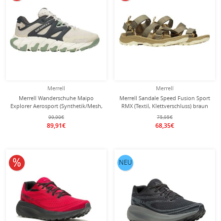
Merrell
Merrell
Merrell Wanderschuhe Maipo
Merrell Sandale Speed Fusion Sport
Explorer Aerosport (Synthetik/Mesh,
RMX (Textil, Klettverschluss) braun
atmungsaktiv) beige/grün/grau
Herren
99,90€
75,95€
Herren
89,91€
68,35€
10% reduziert
NEU