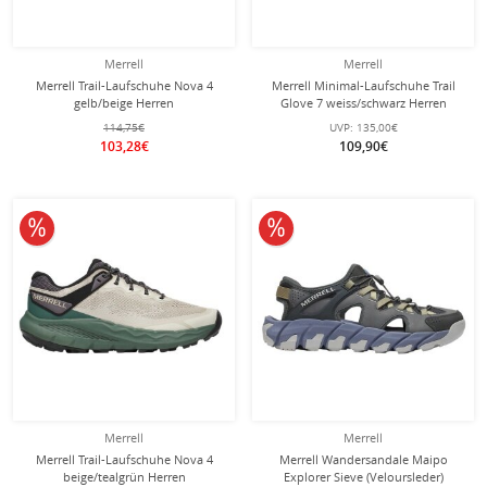
Merrell
Merrell
Merrell Trail-Laufschuhe Nova 4
Merrell Minimal-Laufschuhe Trail
gelb/beige Herren
Glove 7 weiss/schwarz Herren
114,75€
UVP:
135,00€
103,28€
109,90€
10% reduziert
10% reduziert
Merrell
Merrell
Merrell Trail-Laufschuhe Nova 4
Merrell Wandersandale Maipo
beige/tealgrün Herren
Explorer Sieve (Veloursleder)