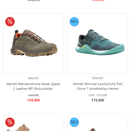
10% reduziert
NEU
Merrell
Merrell
Merrell Wanderschuhe Moab Speed
Merrell Minimal-Laufschuhe Trail
2 Leather WP (Nubukleder,
Glove 7 schieferblau Herren
wasserdicht) olivegrün Herren
149,95€
UVP:
135,00€
134,96€
119,90€
10% reduziert
NEU