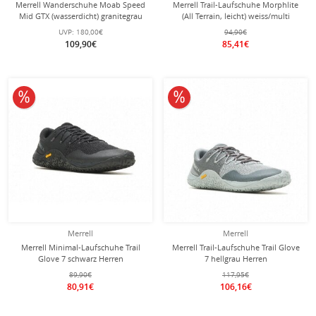
Merrell Wanderschuhe Moab Speed
Merrell Trail-Laufschuhe Morphlite
Mid GTX (wasserdicht) granitegrau
(All Terrain, leicht) weiss/multi
Herren
Herren
UVP:
180,00€
94,90€
109,90€
85,41€
10% reduziert
10% reduziert
Merrell
Merrell
Merrell Minimal-Laufschuhe Trail
Merrell Trail-Laufschuhe Trail Glove
Glove 7 schwarz Herren
7 hellgrau Herren
89,90€
117,95€
80,91€
106,16€