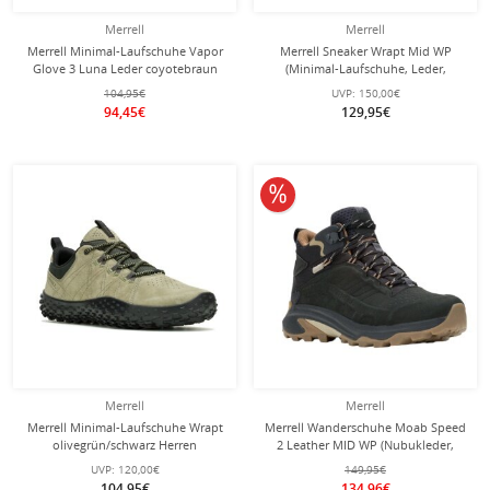
Merrell
Merrell
Merrell Minimal-Laufschuhe Vapor
Merrell Sneaker Wrapt Mid WP
Glove 3 Luna Leder coyotebraun
(Minimal-Laufschuhe, Leder,
Herren
wasserdicht) olivegrün/schwarz
104,95€
UVP:
150,00€
Herren
94,45€
129,95€
10% reduziert
Merrell
Merrell
Merrell Minimal-Laufschuhe Wrapt
Merrell Wanderschuhe Moab Speed
olivegrün/schwarz Herren
2 Leather MID WP (Nubukleder,
wasserdicht) schwarz Herren
UVP:
120,00€
149,95€
104,95€
134,96€