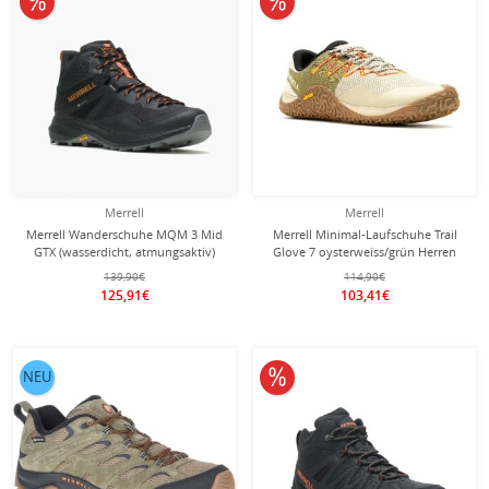
Merrell
Merrell
Merrell Wanderschuhe MQM 3 Mid
Merrell Minimal-Laufschuhe Trail
GTX (wasserdicht, atmungsaktiv)
Glove 7 oysterweiss/grün Herren
schwarz Herren
139,90€
114,90€
125,91€
103,41€
10% reduziert
NEU