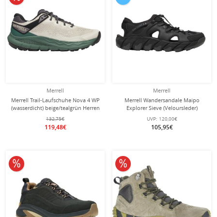
Merrell
Merrell
Merrell Trail-Laufschuhe Nova 4 WP
Merrell Wandersandale Maipo
(wasserdicht) beige/tealgrün Herren
Explorer Sieve (Veloursleder)
schwarz Herren
132,75€
UVP:
120,00€
119,48€
105,95€
10% reduziert
10% reduziert