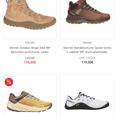
Merrell
Merrell
Merrell Sneaker Wrapt Mid WP
Merrell Wanderschuhe Speed Strike
(Minimal-Laufschuhe, Leder,
2 Leather WP (Vollnarbenleder,
wasserdicht) tobaccobraun Herren
wasserdicht) braun Herren
129,95€
UVP:
140,00€
116,95€
119,90€
10% reduziert