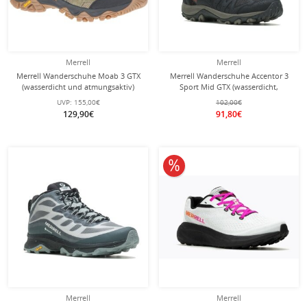
Merrell
Merrell
Merrell Wanderschuhe Moab 3 GTX
Merrell Wanderschuhe Accentor 3
(wasserdicht und atmungsaktiv)
Sport Mid GTX (wasserdicht,
olivegrün Herren
atmungsaktiv) grau/schwarz Herren
UVP:
155,00€
102,00€
129,90€
91,80€
10% reduziert
Merrell
Merrell