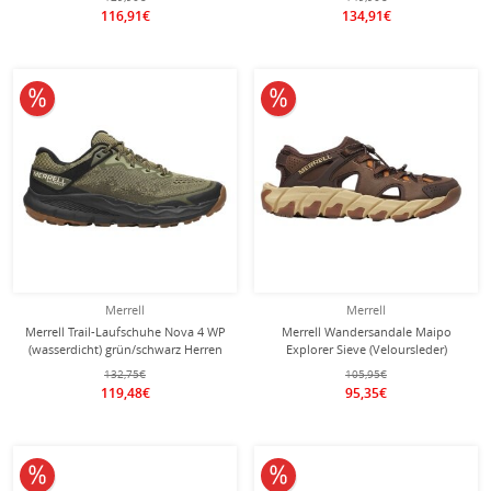
116,91€
134,91€
10% reduziert
10% reduziert
Merrell
Merrell
Merrell Trail-Laufschuhe Nova 4 WP
Merrell Wandersandale Maipo
(wasserdicht) grün/schwarz Herren
Explorer Sieve (Veloursleder)
coffebraun Herren
132,75€
105,95€
119,48€
95,35€
10% reduziert
10% reduziert