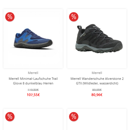
10% reduziert
10% reduziert
Merrell
Merrell
Merrell Minimal-Laufschuhe Trail
Merrell Wanderschuhe Alverstone 2
Glove 8 dunkelblau Herren
GTX (Wildleder, wasserdicht)
schwarz Herren
119,50€
89,95€
107,55€
80,96€
10% reduziert
10% reduziert