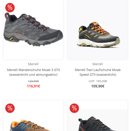
10% reduziert
Merrell
Merrell
Merrell Wanderschuhe Moab 3 GTX
Merrell Trail-Laufschuhe Moab
(wasserdicht und atmungsaktiv)
Speed GTX (wasserdicht)
dunkelgrau Herren
beige/schwarz Herren
129,90€
UVP:
160,00€
116,91€
109,90€
10% reduziert
10% reduziert