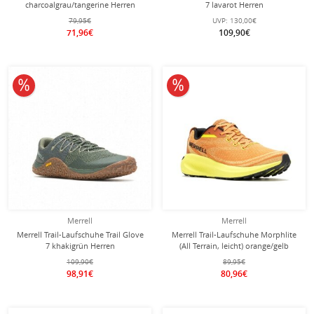
charcoalgrau/tangerine Herren
7 lavarot Herren
79,95€
UVP:
130,00€
71,96€
109,90€
10% reduziert
10% reduziert
Merrell
Merrell
Merrell Trail-Laufschuhe Trail Glove
Merrell Trail-Laufschuhe Morphlite
7 khakigrün Herren
(All Terrain, leicht) orange/gelb
Herren
109,90€
89,95€
98,91€
80,96€