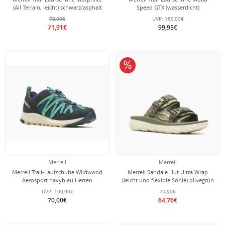
(All Terrain, leicht) schwarz/asphalt
Speed GTX (wasserdicht)
Herren
khakigrün/orange Herren
79,90€
UVP:
160,00€
71,91€
99,95€
10% reduziert
Merrell
Merrell
Merrell Trail-Laufschuhe Wildwood
Merrell Sandale Hut Ultra Wrap
Aerosport navyblau Herren
(leicht und flexible Sohle) olivegrün
Herren
UVP:
100,00€
71,95€
70,00€
64,76€