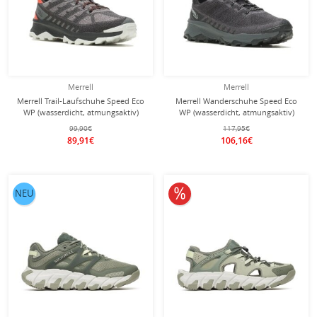
Merrell
Merrell
Merrell Trail-Laufschuhe Speed Eco
Merrell Wanderschuhe Speed Eco
WP (wasserdicht, atmungsaktiv)
WP (wasserdicht, atmungsaktiv)
charcoalgrau/rot Herren
schwarz/asphaltgrau Herren
99,90€
117,95€
89,91€
106,16€
10% reduziert
NEU