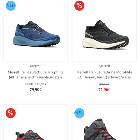
10% reduziert
NEU
Merrell
Merrell
Merrell Trail-Laufschuhe Morphlite
Merrell Trail-Laufschuhe Morphlite
(All Terrain, leicht) seablau/dazzle
(All Terrain, leicht) schwarz/weiss
Herren
Herren
eUVP:
110,00€
79,95€
79,90€
71,96€
10% reduziert
NEU