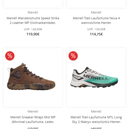
Merrell
Merrell
Merrell Wanderschuhe Speed Strike
Merrell Trail-Laufschuhe Nova 4
2 Leather WP (Vollnarbenleder,
weinrot/lime Herren
wasserdicht) schwarz Herren
UVP:
140,00€
UVP:
135,00€
119,90€
114,75€
10% reduziert
10% reduziert
Merrell
Merrell
Merrell Sneaker Wrapt Mid WP
Merrell Trail-Laufschuhe MTL Long
(Minimal-Laufschuhe, Leder,
Sky 2 Matryx weiss/türkis Herren
wasserdicht) dunkelbraun Herren
129,90€
149,90€