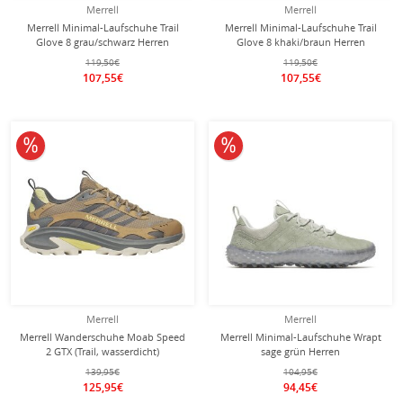
Merrell
Merrell
Merrell Minimal-Laufschuhe Trail
Merrell Minimal-Laufschuhe Trail
Glove 8 grau/schwarz Herren
Glove 8 khaki/braun Herren
119,50€
119,50€
107,55€
107,55€
10% reduziert
10% reduziert
Merrell
Merrell
Merrell Wanderschuhe Moab Speed
Merrell Minimal-Laufschuhe Wrapt
2 GTX (Trail, wasserdicht)
sage grün Herren
hellbraun/grau Herren
139,95€
104,95€
125,95€
94,45€