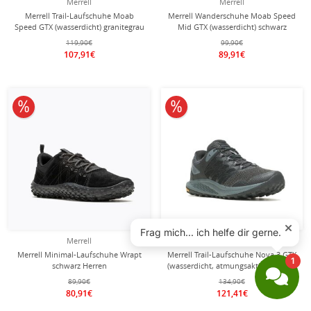
Merrell
Merrell
Merrell Trail-Laufschuhe Moab
Merrell Wanderschuhe Moab Speed
Speed GTX (wasserdicht) granitegrau
Mid GTX (wasserdicht) schwarz
Herren
Herren
119,90€
99,90€
107,91€
89,91€
10% reduziert
10% reduziert
Merrell
Merrell
Merrell Minimal-Laufschuhe Wrapt
Merrell Trail-Laufschuhe Nova 3 GTX
schwarz Herren
(wasserdicht, atmungsaktiv) schwarz
Herren
89,90€
134,90€
80,91€
121,41€