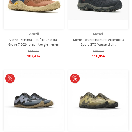
Merrell
Merrell
Merrell Minimal-Laufschuhe Trail
Merrell Wanderschuhe Accentor 3
Glove 7 2024 braun/beigie Herren
Sport GTX (wasserdicht,
atmungsaktiv) grau/schwarz Herren
114,90€
129,95€
103,41€
116,95€
10% reduziert
10% reduziert