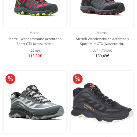
Merrell
Merrell
Merrell Wanderschuhe Accentor 3
Merrell Wanderschuhe Accentor 3
Sport GTX (wasserdicht,
Sport Mid GTX (wasserdicht,
atmungsaktiv) grau/lavarot Herren
atmungsaktiv) rock/grau Herren
125,89€
UVP:
170,00€
113,30€
139,49€
10% reduziert
10% reduziert