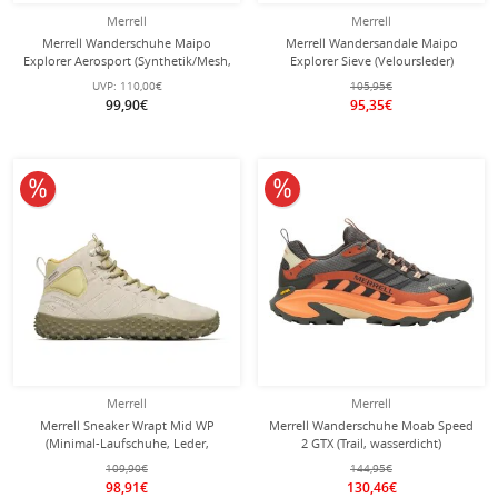
Merrell
Merrell
Merrell Wanderschuhe Maipo
Merrell Wandersandale Maipo
Explorer Aerosport (Synthetik/Mesh,
Explorer Sieve (Veloursleder)
atmungsaktiv) grün Herren
ivygrün Herren
UVP:
110,00€
105,95€
99,90€
95,35€
10% reduziert
10% reduziert
Merrell
Merrell
Merrell Sneaker Wrapt Mid WP
Merrell Wanderschuhe Moab Speed
(Minimal-Laufschuhe, Leder,
2 GTX (Trail, wasserdicht)
wasserdicht) basalt grau Herren
grau/orange Herren
109,90€
144,95€
98,91€
130,46€