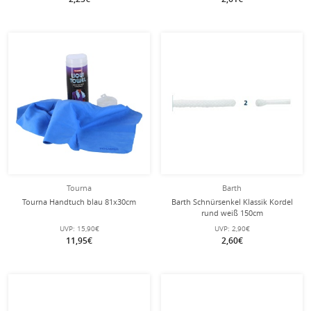
Tourna
Barth
Tourna Handtuch blau 81x30cm
Barth Schnürsenkel Klassik Kordel
rund weiß 150cm
UVP:
15,90€
UVP:
2,90€
11,95€
2,60€