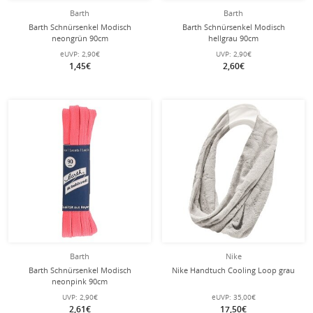
Barth
Barth
Barth Schnürsenkel Modisch
Barth Schnürsenkel Modisch
neongrün 90cm
hellgrau 90cm
eUVP:
2,90€
UVP:
2,90€
1,45€
2,60€
Barth
Nike
Barth Schnürsenkel Modisch
Nike Handtuch Cooling Loop grau
neonpink 90cm
UVP:
2,90€
eUVP:
35,00€
2,61€
17,50€