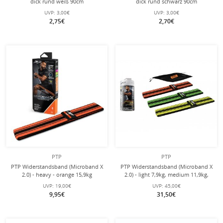
dick rund weiß 90cm
dick rund schwarz 90cm
UVP:
3,00€
UVP:
3,00€
2,75€
2,70€
PTP
PTP
PTP Widerstandsband (Microband X
PTP Widerstandsband (Microband X
2.0) - heavy - orange 15,9kg
2.0) - light 7,9kg, medium 11,9kg,
heavy 15,9kg - Combo Set - 3 Stück
UVP:
19,00€
UVP:
45,00€
9,95€
31,50€