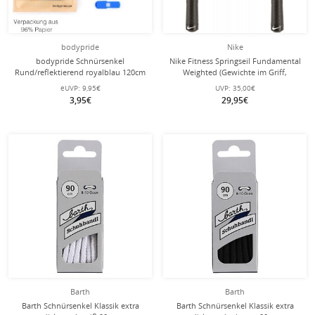
bodypride
Nike
bodypride Schnürsenkel
Nike Fitness Springseil Fundamental
Rund/reflektierend royalblau 120cm
Weighted (Gewichte im Griff,
- 1 Paar
Kugellager)
eUVP:
9,95€
UVP:
35,00€
3,95€
29,95€
Barth
Barth
Barth Schnürsenkel Klassik extra
Barth Schnürsenkel Klassik extra