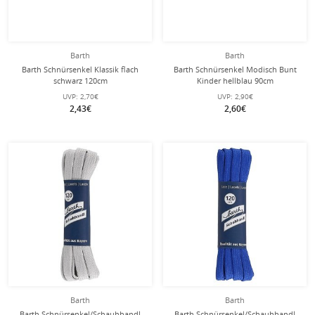
Barth
Barth
Barth Schnürsenkel Klassik flach
Barth Schnürsenkel Modisch Bunt
schwarz 120cm
Kinder hellblau 90cm
UVP:
2,70€
UVP:
2,90€
2,43€
2,60€
Barth
Barth
Barth Schnürsenkel/Schauhbandl
Barth Schnürsenkel/Schauhbandl