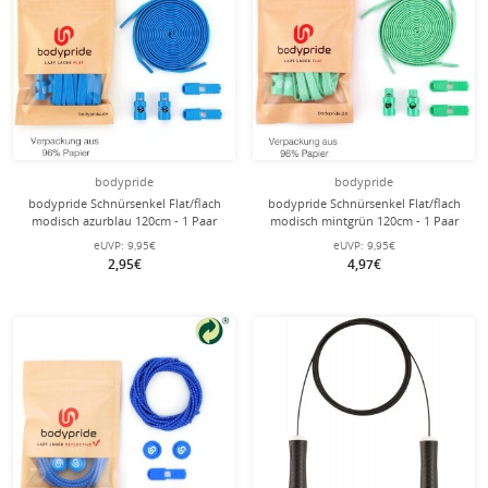
bodypride
bodypride
bodypride Schnürsenkel Flat/flach
bodypride Schnürsenkel Flat/flach
modisch azurblau 120cm - 1 Paar
modisch mintgrün 120cm - 1 Paar
eUVP:
9,95€
eUVP:
9,95€
2,95€
4,97€