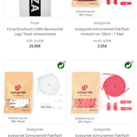
Forza
bodypride
Forza Duschtuch (100% Baumwolle)
bodypride Schnürsenkel Flat/flach
Logo Towel schwarz/weiss
modisch rot 120cm - 1 Paar
140x70cm
UVP:
32,00€
eUVP:
9,95€
29,90€
3,95€
bodypride
bodypride
bodypride Schnürsenkel Flat/flach
bodypride Schnürsenkel Flat/flach