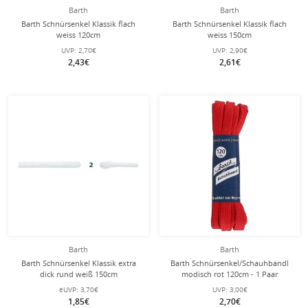
Barth
Barth
Barth Schnürsenkel Klassik flach
Barth Schnürsenkel Klassik flach
weiss 120cm
weiss 150cm
UVP:
2,70€
UVP:
2,90€
2,43€
2,61€
Barth
Barth
Barth Schnürsenkel Klassik extra
Barth Schnürsenkel/Schauhbandl
dick rund weiß 150cm
modisch rot 120cm - 1 Paar
eUVP:
3,70€
UVP:
3,00€
1,85€
2,70€