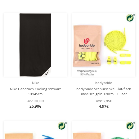
Nike
bodypride
Nike Handtuch Cooling schwarz
bodypride Schnürsenkel Flat/flach
91x45cm
modisch gelb 120cm - 1 Paar
UVP:
30,00€
UVP:
9,95€
26,90€
4,97€