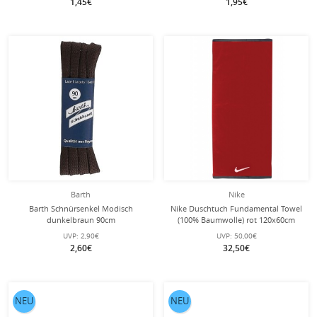
1,45€
1,95€
Barth
Nike
Barth Schnürsenkel Modisch
Nike Duschtuch Fundamental Towel
dunkelbraun 90cm
(100% Baumwolle) rot 120x60cm
UVP:
2,90€
UVP:
50,00€
2,60€
32,50€
NEU
NEU