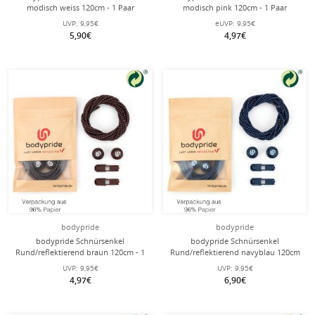
modisch weiss 120cm - 1 Paar
modisch pink 120cm - 1 Paar
UVP:
9,95€
eUVP:
9,95€
5,90€
4,97€
bodypride
bodypride
bodypride Schnürsenkel
bodypride Schnürsenkel
Rund/reflektierend braun 120cm - 1
Rund/reflektierend navyblau 120cm
Paar
- 1 Paar
UVP:
9,95€
UVP:
9,95€
4,97€
6,90€