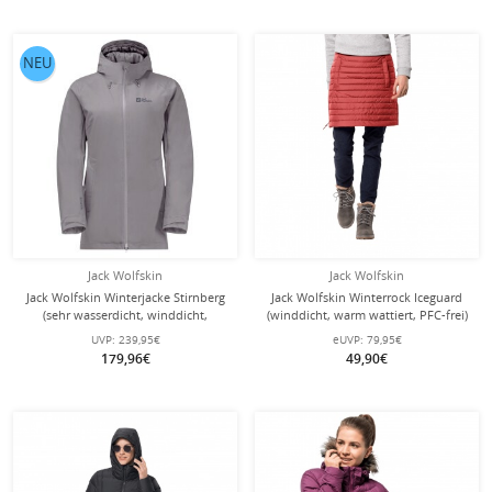
NEU
Jack Wolfskin
Jack Wolfskin
Jack Wolfskin Winterjacke Stirnberg
Jack Wolfskin Winterrock Iceguard
(sehr wasserdicht, winddicht,
(winddicht, warm wattiert, PFC-frei)
atmungsaktiv) hellgrau Damen
korallenrot Damen
UVP:
239,95€
eUVP:
79,95€
179,96€
49,90€