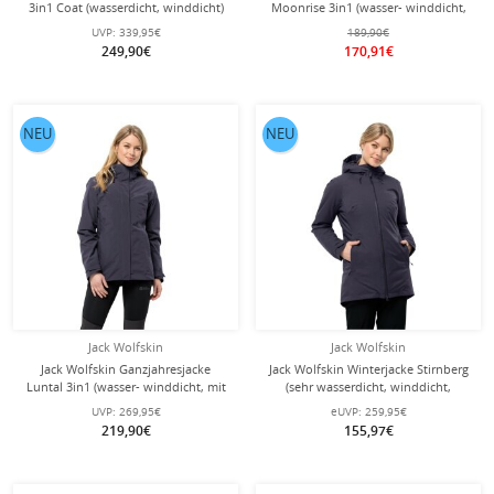
3in1 Coat (wasserdicht, winddicht)
Moonrise 3in1 (wasser- winddicht,
hellbraun Damen
mit Fleece-Innenjacke) magenta
UVP:
339,95€
189,90€
Damen
249,90€
170,91€
NEU
NEU
Jack Wolfskin
Jack Wolfskin
Jack Wolfskin Ganzjahresjacke
Jack Wolfskin Winterjacke Stirnberg
Luntal 3in1 (wasser- winddicht, mit
(sehr wasserdicht, winddicht,
Fleece-Innenjacke) graphitegrau
atmungsaktiv) graphitegrau Damen
UVP:
269,95€
eUVP:
259,95€
Damen
219,90€
155,97€