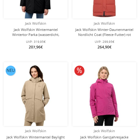
Jack Wolfskin
Jack Wolfskin
Jack Wolfskin Wintermantel
Jack Wolfskin Winter-Daunenmantel
Wintertor Parka (wasserdicht,
Nordlicht Coat (Fleece-Futter) rot
Fleece-Futter) schwarz Damen
Damen
UVP:
319,95€
UVP:
299,95€
207,96€
264,90€
10% reduziert
NEU
Jack Wolfskin
Jack Wolfskin
Jack Wolfskin Wintermantel Baylight
Jack Wolfskin Ganzjahresjacke