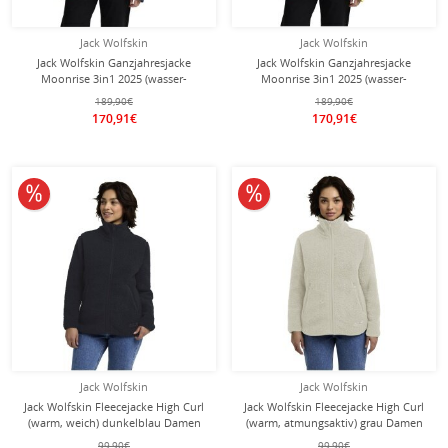
Jack Wolfskin
Jack Wolfskin
Jack Wolfskin Ganzjahresjacke
Jack Wolfskin Ganzjahresjacke
Moonrise 3in1 2025 (wasser-
Moonrise 3in1 2025 (wasser-
winddicht, mit Fleece-Innenjacke)
winddicht, mit Fleece-Innenjacke)
189,90€
189,90€
nachtblau/skyblau Damen
lemongelb Damen
170,91€
170,91€
10% reduziert
10% reduziert
Jack Wolfskin
Jack Wolfskin
Jack Wolfskin Fleecejacke High Curl
Jack Wolfskin Fleecejacke High Curl
(warm, weich) dunkelblau Damen
(warm, atmungsaktiv) grau Damen
99,90€
99,90€