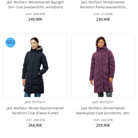
Jack Wolfskin Wintermantel Baylight
Jack Wolfskin Wintermantel
3in1 Coat (wasserdicht, winddicht)
Wintertor Parka (wasserdicht,
navyblau Damen
Fleece-Futter) hellbraun Damen
UVP:
339,95€
UVP:
319,95€
249,90€
230,90€
NEU
Jack Wolfskin
Jack Wolfskin
Jack Wolfskin Winter-Daunenmantel
Jack Wolfskin Wintermantel
Nordlicht Coat (Fleece-Futter)
Marienplatz Coat (winddicht, sehr
navyblau Damen
wasserabweisend) violett Damen
UVP:
299,95€
UVP:
299,95€
264,90€
259,90€