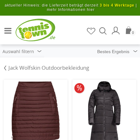
Zum Hauptinhalt springen
aktueller Hinweis: die Lieferzeit beträgt derzeit
3 bis 4 Werktage
|
mehr Informationen hier
Artikel suchen
0
.de
Auswahl filtern
Jack Wolfskin Outdoorbekleidung
10% reduziert