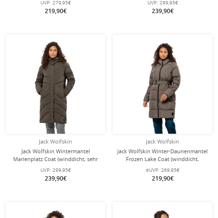
UVP:
279,95€
UVP:
299,95€
219,90€
239,90€
Jack Wolfskin
Jack Wolfskin
Jack Wolfskin Wintermantel
Jack Wolfskin Winter-Daunenmantel
Marienplatz Coat (winddicht, sehr
Frozen Lake Coat (winddicht,
wasserabweisend) braun Damen
wasserabweisend, atmungsaktiv)
UVP:
299,95€
eUVP:
269,95€
braun Damen
239,90€
219,90€