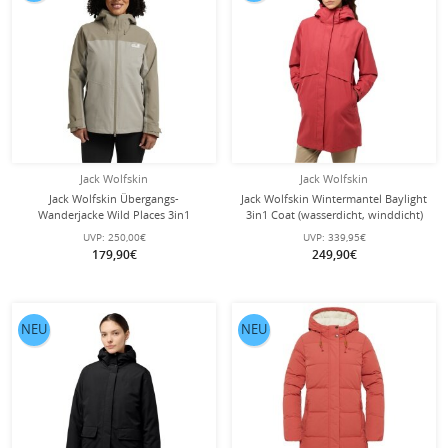
Jack Wolfskin
Jack Wolfskin
Jack Wolfskin Übergangs-
Jack Wolfskin Wintermantel Baylight
Wanderjacke Wild Places 3in1
3in1 Coat (wasserdicht, winddicht)
(wasserdicht, winddicht) beige/grau
rot Damen
UVP:
250,00€
UVP:
339,95€
Damen
179,90€
249,90€
NEU
NEU