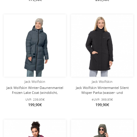
Jack Wolfskin
Jack Wolfskin
Jack Wolfskin Winter-Daunenmantel
Jack Wolfskin Wintermantel Silent
Frozen Lake Coat (winddicht,
Wisper Parka (wasser- und
wasserabweisend) dunkelblau
winddicht, PFC-frei) schwarz Damen
UVP:
239,95€
eUVP:
369,95€
Damen
199,90€
199,90€