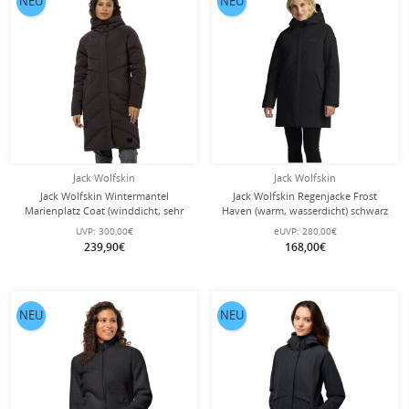
NEU
NEU
Jack Wolfskin
Jack Wolfskin
Jack Wolfskin Wintermantel
Jack Wolfskin Regenjacke Frost
Marienplatz Coat (winddicht, sehr
Haven (warm, wasserdicht) schwarz
wasserabweisend) braun Damen
Damen
UVP:
300,00€
eUVP:
280,00€
239,90€
168,00€
NEU
NEU