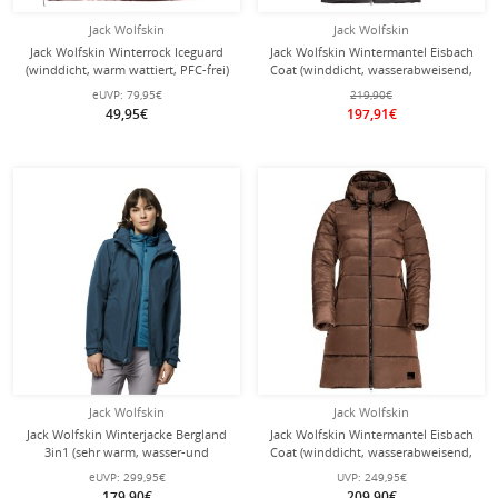
Jack Wolfskin
Jack Wolfskin
Jack Wolfskin Winterrock Iceguard
Jack Wolfskin Wintermantel Eisbach
(winddicht, warm wattiert, PFC-frei)
Coat (winddicht, wasserabweisend,
cordovanrot Damen
PFC-frei) phantomgrau Damen
eUVP:
79,95€
219,90€
49,95€
197,91€
Jack Wolfskin
Jack Wolfskin
Jack Wolfskin Winterjacke Bergland
Jack Wolfskin Wintermantel Eisbach
3in1 (sehr warm, wasser-und
Coat (winddicht, wasserabweisend,
winddicht) korallenblau Damen
PFC-frei) 2022 braun Damen
eUVP:
299,95€
UVP:
249,95€
179,90€
209,90€