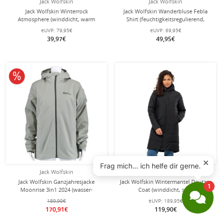
Jack Wolfskin
Jack Wolfskin
Jack Wolfskin Winterrock
Jack Wolfskin Wanderbluse Febla
Atmosphere (winddicht, warm
Shirt (feuchtigkeitsregulierend,
wattiert, PFC-frei) graphitgrau
atmungsaktiv) Kurzarm
eUVP:
79,95€
eUVP:
69,95€
Damen
nachtblau/weiss Damen
39,97€
49,95€
10% reduziert
Jack Wolfskin
Jack Wolfskin
Jack Wolfskin Ganzjahresjacke
Jack Wolfskin Wintermantel Deutzer
Moonrise 3in1 2024 (wasser-
Coat (winddicht, sehr
winddicht, mit Fleece-Innenjacke)
wasserabweisend) schwarz Damen
189,90€
eUVP:
189,95€
mintgrün Damen
170,91€
119,90€