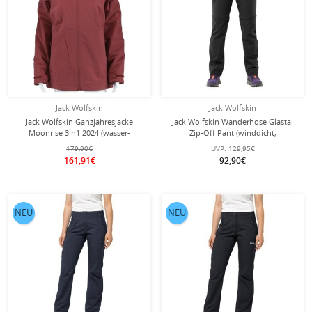
Jack Wolfskin
Jack Wolfskin
Jack Wolfskin Ganzjahresjacke
Jack Wolfskin Wanderhose Glastal
Moonrise 3in1 2024 (wasser-
Zip-Off Pant (winddicht,
winddicht, mit Fleece-Innenjacke)
wasserabweisend) schwarz Damen
179,90€
UVP:
129,95€
ockerrot Damen
161,91€
92,90€
NEU
NEU