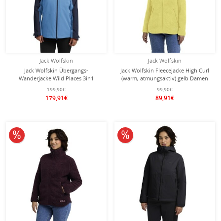
Jack Wolfskin
Jack Wolfskin
Jack Wolfskin Übergangs-
Jack Wolfskin Fleecejacke High Curl
Wanderjacke Wild Places 3in1
(warm, atmungsaktiv) gelb Damen
(wasserdicht, winddicht)
199,90€
99,90€
blau/navyblau Damen
179,91€
89,91€
10% reduziert
10% reduziert