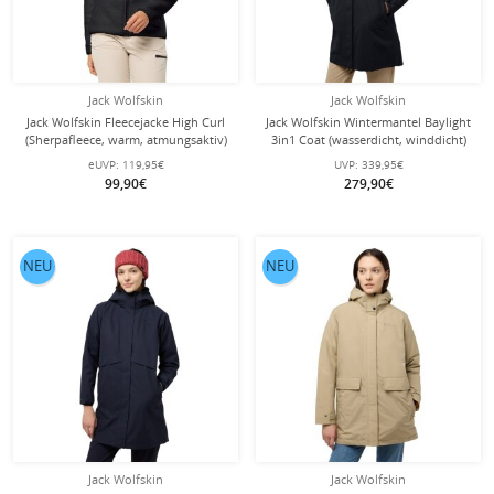
Jack Wolfskin
Jack Wolfskin
Jack Wolfskin Fleecejacke High Curl
Jack Wolfskin Wintermantel Baylight
(Sherpafleece, warm, atmungsaktiv)
3in1 Coat (wasserdicht, winddicht)
schwarz Damen
schwarz Damen
eUVP:
119,95€
UVP:
339,95€
99,90€
279,90€
NEU
NEU
Jack Wolfskin
Jack Wolfskin