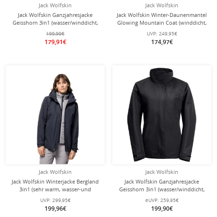
Jack Wolfskin
Jack Wolfskin
Jack Wolfskin Ganzjahresjacke
Jack Wolfskin Winter-Daunenmantel
Geisshorn 3in1 (wasser/winddicht,
Glowing Mountain Coat (winddicht,
atmungsaktiv, warm) cranberryrot
warm, PFC-frei) rosa Damen
199,90€
UVP:
249,95€
Damen
179,91€
174,97€
Jack Wolfskin
Jack Wolfskin
Jack Wolfskin Winterjacke Bergland
Jack Wolfskin Ganzjahresjacke
3in1 (sehr warm, wasser-und
Geisshorn 3in1 (wasser/winddicht,
winddicht) graphitgrau Damen
atmungsaktiv, warm) schwarz
UVP:
299,95€
eUVP:
259,95€
Damen
199,96€
199,90€