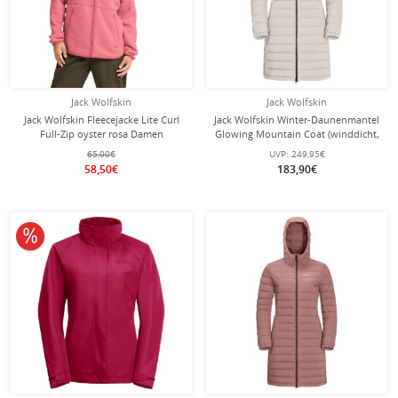
Jack Wolfskin
Jack Wolfskin
Jack Wolfskin Fleecejacke Lite Curl
Jack Wolfskin Winter-Daunenmantel
Full-Zip oyster rosa Damen
Glowing Mountain Coat (winddicht,
warm, PFC-frei) hellgrau Damen
65,00€
UVP:
249,95€
58,50€
183,90€
10% reduziert