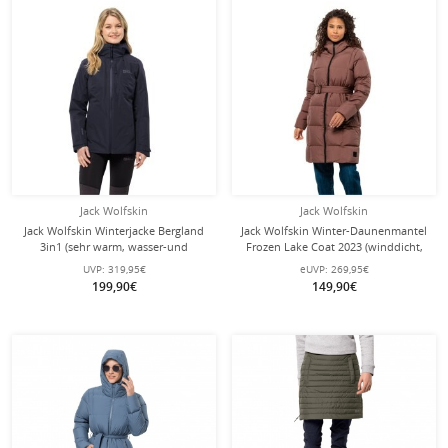
Jack Wolfskin
Jack Wolfskin
Jack Wolfskin Winterjacke Bergland
Jack Wolfskin Winter-Daunenmantel
3in1 (sehr warm, wasser-und
Frozen Lake Coat 2023 (winddicht,
winddicht) 2023 graphitegrau
wasserabweisend, atmungsaktiv)
UVP:
319,95€
eUVP:
269,95€
Damen
rotbraun Damen
199,90€
149,90€