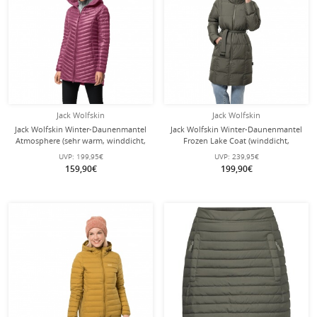
Jack Wolfskin
Jack Wolfskin
Jack Wolfskin Winter-Daunenmantel
Jack Wolfskin Winter-Daunenmantel
Atmosphere (sehr warm, winddicht,
Frozen Lake Coat (winddicht,
PFC-frei) violett Damen
wasserabweisend) graugrün Damen
UVP:
199,95€
UVP:
239,95€
159,90€
199,90€