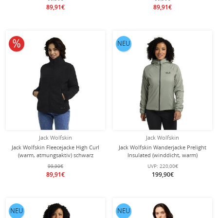
89,91€
89,91€
10% reduziert
NEU
Jack Wolfskin
Jack Wolfskin
Jack Wolfskin Fleecejacke High Curl
Jack Wolfskin Wanderjacke Prelight
(warm, atmungsaktiv) schwarz
Insulated (winddicht, warm)
Damen
mintgrün Damen
99,90€
UVP:
220,00€
89,91€
199,90€
NEU
NEU