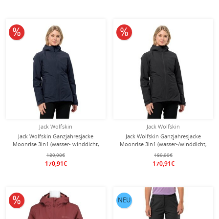
10% reduziert
10% reduziert
Jack Wolfskin
Jack Wolfskin
Jack Wolfskin Ganzjahresjacke
Jack Wolfskin Ganzjahresjacke
Moonrise 3in1 (wasser- winddicht,
Moonrise 3in1 (wasser-/winddicht,
mit Fleece-Innenjacke) nachtblau
mit Fleece-Innenjacke) schwarz
189,90€
189,90€
Damen
Damen
170,91€
170,91€
10% reduziert
NEU