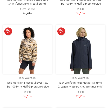
Shirt (feuchtigkeitsregulierend,
Era 100 Print Half-Zip pink/beige
atmungsaktiv) Kurzarm pink Damen
Damen
eUVP:
69,95€
39,00€
45,47€
35,10€
10% reduziert
10% reduziert
Jack Wolfskin
Jack Wolfskin
Jack Wolfskin Fleecepullover Paw
Jack Wolfskin Regenjacke Trailtime
Era 100 Print Half-Zip braun/beige
2-Lagen (wasserdicht, atmungsaktiv)
Damen
navyblau Damen
39,00€
78,00€
35,10€
70,20€