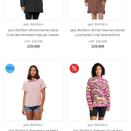
Jack Wolfskin
Jack Wolfskin
Jack Wolfskin Wintermantel Salier
Jack Wolfskin Winter-Daunenmantel
Coat (abnehmbare Kapuze, wasser-
Luisenplatz Coat (wasserdicht,
und winddicht) phantomgrau
winddicht) rotbraun Damen
UVP:
289,95€
UVP:
399,95€
Damen
239,90€
329,90€
10% reduziert
NEU
Jack Wolfskin
Jack Wolfskin
Jack Wolfskin Wanderbluse Febla
Jack Wolfskin Fleecepullover Paw