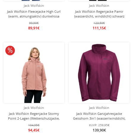
Jack Wolfskin
Jack Wolfskin
Jack Wolfskin Fleecejacke High Curl
Jack Wolfskin Regenjacke Pamir
(warm, atmungsaktiv) dunkelrosa
(wasserdicht, winddicht) schwarz
Damen
Damen
99,90€
123,50€
89,91€
111,15€
10% reduziert
Jack Wolfskin
Jack Wolfskin
Jack Wolfskin Regenjacke Stormy
Jack Wolfskin Ganzjahresjacke
Point 2-Lagen (Wetterschutzjacke,
Geisshorn 3in1 (wasser/winddicht,
wasserdicht, winddicht) rosa Damen
atmungsaktiv, warm) berryrot
104,95€
eUVP:
259,95€
Damen
94,45€
139,90€