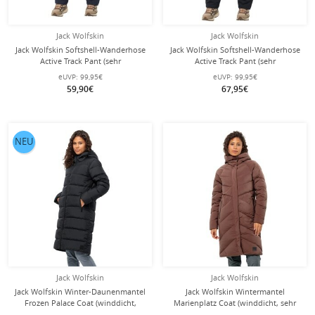
Jack Wolfskin
Jack Wolfskin
Jack Wolfskin Softshell-Wanderhose
Jack Wolfskin Softshell-Wanderhose
Active Track Pant (sehr
Active Track Pant (sehr
atmungsaktiv, wasserabweisend)
atmungsaktiv, wasserabweisend)
eUVP:
99,95€
eUVP:
99,95€
nachtblau Damen
schwarz Damen
59,90€
67,95€
NEU
Jack Wolfskin
Jack Wolfskin
Jack Wolfskin Winter-Daunenmantel
Jack Wolfskin Wintermantel
Frozen Palace Coat (winddicht,
Marienplatz Coat (winddicht, sehr
wasserabweisend) schwarz Damen
wasserabweisend) rotbraun Damen