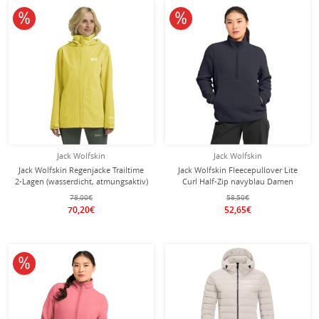
10% reduziert
10% reduziert
Jack Wolfskin
Jack Wolfskin
Jack Wolfskin Regenjacke Trailtime
Jack Wolfskin Fleecepullover Lite
2-Lagen (wasserdicht, atmungsaktiv)
Curl Half-Zip navyblau Damen
gelb Damen
78,00€
58,50€
70,20€
52,65€
10% reduziert