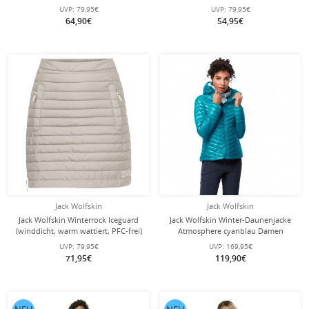
nachtblau Damen
phantomgrau Damen
UVP:
79,95€
UVP:
79,95€
64,90€
54,95€
Jack Wolfskin
Jack Wolfskin
Jack Wolfskin Winterrock Iceguard
Jack Wolfskin Winter-Daunenjacke
(winddicht, warm wattiert, PFC-frei)
Atmosphere cyanblau Damen
perlenweiss Damen
UVP:
79,95€
UVP:
169,95€
71,95€
119,90€