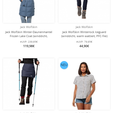
Jack Wolfskin
Jack Wolfskin
Jack Wolfskin Winter-Daunenmantel
Jack Wolfskin Winterrock Iceguard
Frozen Lake Coat (winddicht,
(winddicht, warm wattiert, PFC-frei)
wasserabweisend) frostblau Damen
dunkelgrün Damen
eUVP:
239,95€
eUVP:
79,95€
119,98€
44,90€
NEU