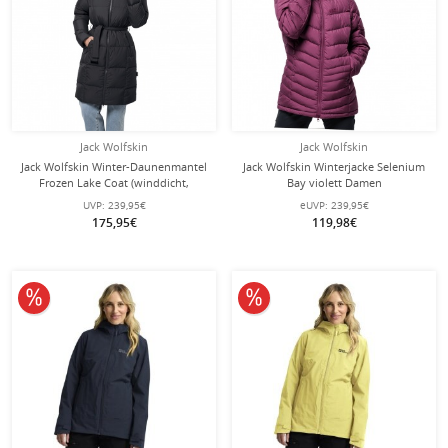
Jack Wolfskin
Jack Wolfskin
Jack Wolfskin Winter-Daunenmantel
Jack Wolfskin Winterjacke Selenium
Frozen Lake Coat (winddicht,
Bay violett Damen
wasserabweisend) schwarz Damen
UVP:
239,95€
eUVP:
239,95€
175,95€
119,98€
10% reduziert
10% reduziert