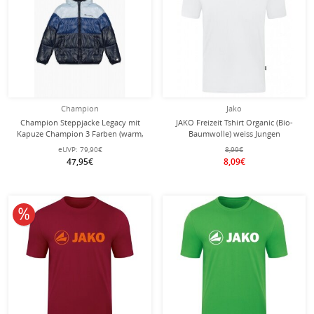
Champion
Jako
Champion Steppjacke Legacy mit
JAKO Freizeit Tshirt Organic (Bio-
Kapuze Champion 3 Farben (warm,
Baumwolle) weiss Jungen
gefüttert, winddicht) blau Kinder
eUVP:
79,90€
8,99€
47,95€
8,09€
10% reduziert