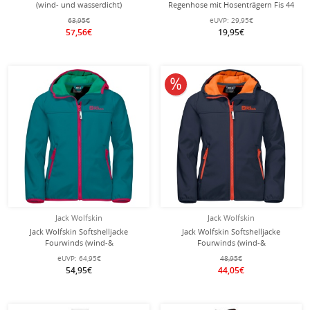
(wind- und wasserdicht)
Regenhose mit Hosenträgern Fis 44
indigoblau/pink Jugendliche
(PFC-frei, wasserdicht) gelb
63,95€
eUVP:
29,95€
Kleinkinder
57,56€
19,95€
10% reduziert
Jack Wolfskin
Jack Wolfskin
Jack Wolfskin Softshelljacke
Jack Wolfskin Softshelljacke
Fourwinds (wind-&
Fourwinds (wind-&
wasserabweisend) bayblau
wasserabweisend)
eUVP:
64,95€
48,95€
Kinder/Jugendliche
nachtblau/orange Kinder
54,95€
44,05€