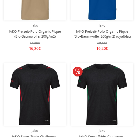
Jako
Jako
JAKO Freizeit-Polo Organic Pique
JAKO Freizeit-Polo Organic Pique
(Bio-Baumwolle, 200g/m2)
(Bio-Baumwolle, 200g/m2) royalblau
sandbraun Jungen
Jungen
17,99€
17,99€
16,20€
16,20€
10% reduziert
Jako
Jako
JAKO Sport-Tshirt Challenge -
JAKO Sport-Tshirt Challenge -