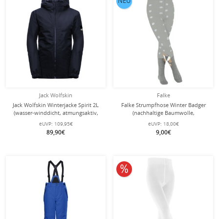
NEU
Jack Wolfskin
Falke
Jack Wolfskin Winterjacke Spirit 2L
Falke Strumpfhose Winter Badger
(wasser-winddicht, atmungsaktiv,
(nachhaltige Baumwolle,
robust) nachtblau Kinder (164-176)
schneeflocken-Musterung) hellgrau
eUVP:
109,95€
eUVP:
18,00€
Kinder
89,90€
9,00€
10% reduziert