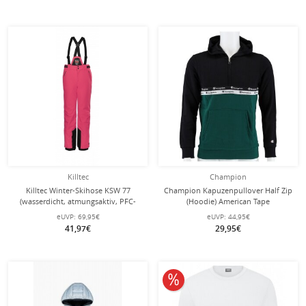
Killtec
Champion
Killtec Winter-Skihose KSW 77
Champion Kapuzenpullover Half Zip
(wasserdicht, atmungsaktiv, PFC-
(Hoodie) American Tape
frei, Schneefang, Kantenschutz)
schwarz/grün Jungen
eUVP:
69,95€
eUVP:
44,95€
neonpink Kinder Mädchen
41,97€
29,95€
10% reduziert