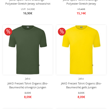
Polyester-Stretch-Jersey schwarz/rot
Polyester-Stretch-Jersey
Jungen
schwarz/grün Jungen
UVP:
34,99€
17,49€
16,90€
15,74€
10% reduziert
10% reduziert
Jako
Jako
JAKO Freizeit Tshirt Organic (Bio-
JAKO Freizeit Tshirt Organic (Bio-
Baumwolle) olivegrün Jungen
Baumwolle) gelb Jungen
8,99€
8,99€
8,09€
8,09€