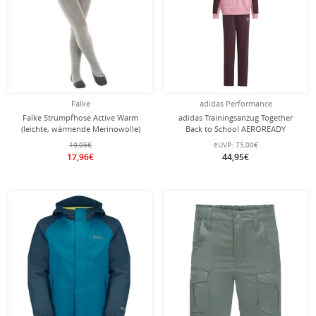
Falke
adidas Performance
Falke Strumpfhose Active Warm
adidas Trainingsanzug Together
(leichte, wärmende Merinowolle)
Back to School AEROREADY
hellgrau Kinder
Trainingsanzug pink Mädchen
19,95€
eUVP:
75,00€
17,96€
44,95€