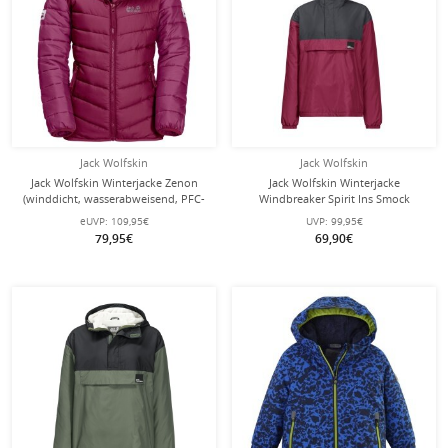
Jack Wolfskin
Jack Wolfskin
Jack Wolfskin Winterjacke Zenon
Jack Wolfskin Winterjacke
(winddicht, wasserabweisend, PFC-
Windbreaker Spirit Ins Smock
frei) rubinrot Kinder/Jugendliche
(winddicht, wasserabweisend,
eUVP:
109,95€
UVP:
99,95€
(164-176)
gefüttert) rubinrot Kinder (164-176)
79,95€
69,90€