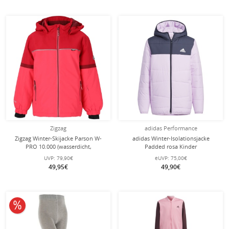
Zigzag
adidas Performance
Zigzag Winter-Skijacke Parson W-
adidas Winter-Isolationsjacke
PRO 10.000 (wasserdicht,
Padded rosa Kinder
atmungsaktiv) crimsonrot Kinder
UVP:
79,90€
eUVP:
75,00€
49,95€
49,90€
10% reduziert