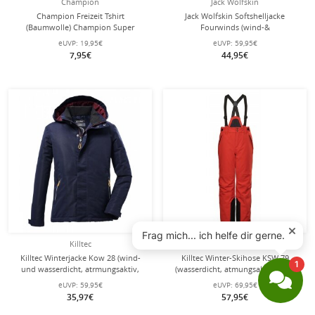
Champion
Jack Wolfskin
Champion Freizeit Tshirt
Jack Wolfskin Softshelljacke
(Baumwolle) Champion Super
Fourwinds (wind-&
Graphic Print weiss Kinder
wasserabweisend) dunkelblau
eUVP:
19,95€
eUVP:
59,95€
Kinder
7,95€
44,95€
Killtec
Killtec
Killtec Winterjacke Kow 28 (wind-
Killtec Winter-Skihose KSW 79
und wasserdicht, atrmungsaktiv,
(wasserdicht, atmungsaktiv, PFC-
PFC-frei) marineblau Kinder
frei, Schneefang, Kantenschutz) rot
eUVP:
59,95€
eUVP:
69,95€
Kinder
35,97€
57,95€