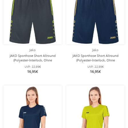
Jako
Jako
JAKO Sporthose Short Allround
JAKO Sporthose Short Allround
(Polyester-Interlock, Ohne
(Polyester-Interlock, Ohne
Innenslip) kurz anthrazitgrau/lemon
Innenslip) kurz navyblau/gold
UVP:
22,99€
UVP:
22,99€
Herren
Herren
16,95€
16,95€