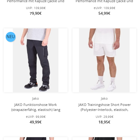
Performance mit Kapuze (Jacke und
Performance mit Kapuze (Jacke und
Hose) royalblau/marineblau Herren
Hose) marineblau/hellblau Herren
UVP:
109,98€
eUVP:
109,98€
79,90€
54,99€
NEU
Jako
Jako
JAKO Funktionshose Work
JAKO Trainingshose Short Power
(strapazierfähig, elastisch) lang
(Polyester-Interlock, elastisch,
schwarz Herren
strapazierfähig) kurz weiss Herren
eUVP:
99,99€
UVP:
29,99€
49,99€
18,95€