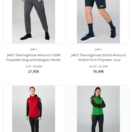
Jako
Jako
JAKO Trainingshose Allround (100%
JAKO Trainingshose (Short) Allround
Polyester) lang anthrazitgrau Herren
- Stretch-Knit-Polyester- kurz
marineblau/gelb Herren
UVP:
39,99€
eUVP:
32,99€
27,95€
16,49€