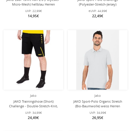
Micro-Mesh) hellblau Herren
(Polyester-Stretch-Jersey)
marinemeliert/bordeaux Herren
UVP:
22,99€
eUVP:
44,99€
14,95€
22,49€
Jako
Jako
JAKO Trainingshose (Short)
JAKO Sport-Polo Organic Stretch
Challenge - Double-Stretch-Knit,
(Bio-Baumwolle) weiss Herren
Seitentaschen mit Reissverschluss -
UVP:
34,99€
UVP:
34,99€
schwarz/gelb Herren
24,49€
26,95€