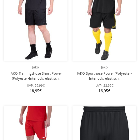
Jako
Jako
JAKO Trainingshose Short Power
JAKO Sporthose Power (Polyester-
(Polyester-Interlock, elastisch,
Interlock, elastisch,
strapazierfähig) kurz schwarz Herren
schnelltrocknend) kurz schwarz/gelb
UVP:
29,99€
UVP:
22,99€
Herren
18,95€
16,95€