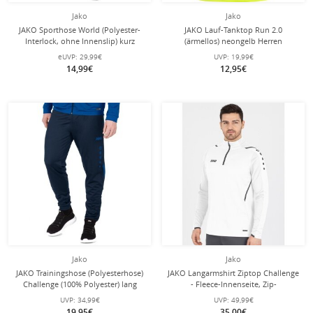
Jako
Jako
JAKO Sporthose World (Polyester-
JAKO Lauf-Tanktop Run 2.0
Interlock, ohne Innenslip) kurz
(ärmellos) neongelb Herren
stahlblau Herren
eUVP:
29,99€
UVP:
19,99€
14,99€
12,95€
Jako
Jako
JAKO Trainingshose (Polyesterhose)
JAKO Langarmshirt Ziptop Challenge
Challenge (100% Polyester) lang
- Fleece-Innenseite, Zip-
dunkelblau/royal Herren
Reissverschluss - weiss Herren
UVP:
34,99€
UVP:
49,99€
19,95€
35,00€