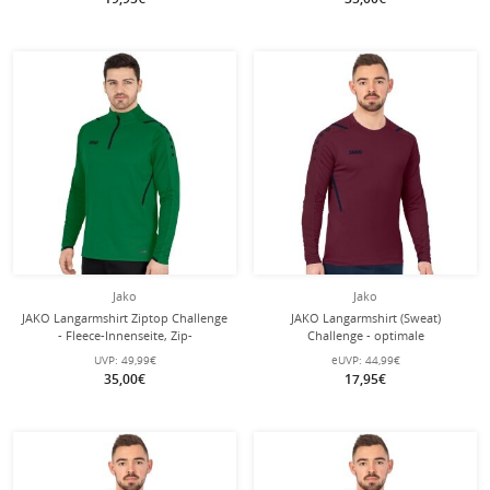
Jako
Jako
JAKO Langarmshirt Ziptop Challenge
JAKO Langarmshirt (Sweat)
- Fleece-Innenseite, Zip-
Challenge - optimale
Reissverschluss - grün Herren
Bewegungsfreiheit - weinrot Herren
UVP:
49,99€
eUVP:
44,99€
35,00€
17,95€