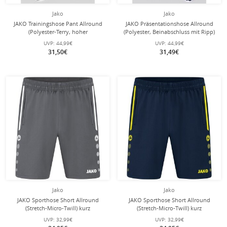
Jako
Jako
JAKO Trainingshose Pant Allround
JAKO Präsentationshose Allround
(Polyester-Terry, hoher
(Polyester, Beinabschluss mit Ripp)
Tragekomfort) lang schwarz Herren
lang marineblau Herren
UVP:
44,99€
UVP:
44,99€
31,50€
31,49€
Jako
Jako
JAKO Sporthose Short Allround
JAKO Sporthose Short Allround
(Stretch-Micro-Twill) kurz
(Stretch-Micro-Twill) kurz
anthrazitgrau Herren
marineblau/gelb Herren
UVP:
32,99€
UVP:
32,99€