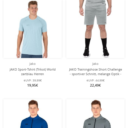
Jako
Jako
JAKO Sport-Tshirt (Trikot) World
JAKO Trainingshose Short Challenge
zartblau Herren
- sportiver Schnitt, melange Optik -
grau meliert Herren
eUVP:
39,99€
eUVP:
44,99€
19,95€
22,49€