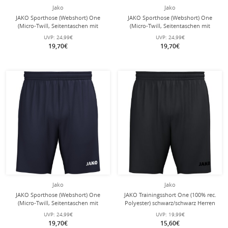
Jako
Jako
JAKO Sporthose (Webshort) One
JAKO Sporthose (Webshort) One
(Micro-Twill, Seitentaschen mit
(Micro-Twill, Seitentaschen mit
Reißverschluss) kurz rot Herren
Reißverschluss) kurz royalblau
UVP:
24,99€
UVP:
24,99€
Herren
19,70€
19,70€
Jako
Jako
JAKO Sporthose (Webshort) One
JAKO Trainingsshort One (100% rec.
(Micro-Twill, Seitentaschen mit
Polyester) schwarz/schwarz Herren
Reißverschluss) kurz marineblau
UVP:
24,99€
UVP:
19,99€
Herren
19,70€
15,60€