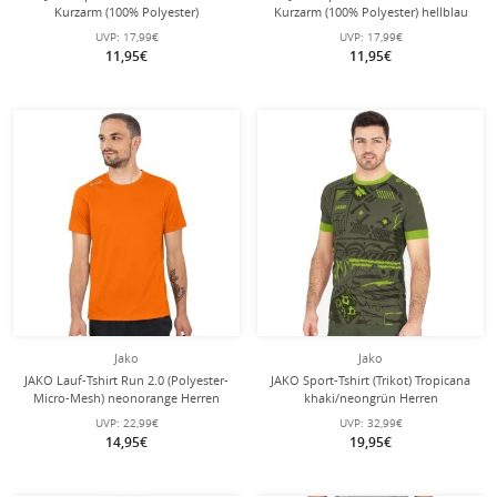
Kurzarm (100% Polyester)
Kurzarm (100% Polyester) hellblau
dunkelgrau Damen
Damen
UVP:
17,99€
UVP:
17,99€
11,95€
11,95€
Jako
Jako
JAKO Lauf-Tshirt Run 2.0 (Polyester-
JAKO Sport-Tshirt (Trikot) Tropicana
Micro-Mesh) neonorange Herren
khaki/neongrün Herren
UVP:
22,99€
UVP:
32,99€
14,95€
19,95€