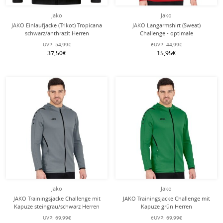
Jako
Jako
JAKO Einlaufjacke (Trikot) Tropicana
JAKO Langarmshirt (Sweat)
schwarz/anthrazit Herren
Challenge - optimale
Bewegungsfreiheit - rot Herren
UVP:
54,99€
eUVP:
44,99€
37,50€
15,95€
Jako
Jako
JAKO Trainingsjacke Challenge mit
JAKO Trainingsjacke Challenge mit
Kapuze steingrau/schwarz Herren
Kapuze grün Herren
UVP:
69,99€
eUVP:
69,99€