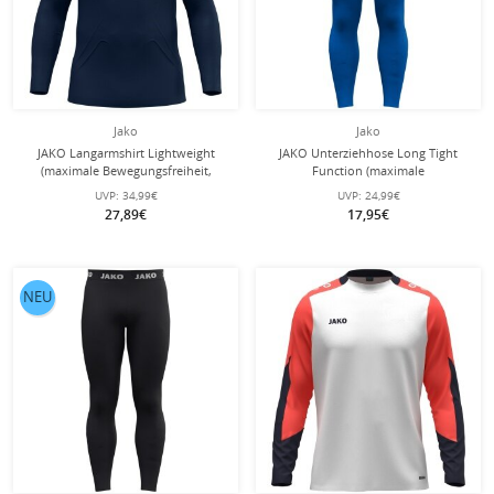
Jako
Jako
JAKO Langarmshirt Lightweight
JAKO Unterziehhose Long Tight
(maximale Bewegungsfreiheit,
Function (maximale
nahtlos) Unterwäsche marine blau
Bewegungsfreiheit) lang
UVP:
34,99€
UVP:
24,99€
Herren
Unterwäsche royalblau
27,89€
17,95€
NEU