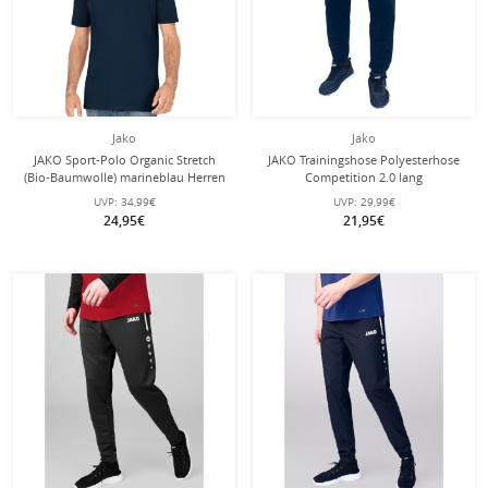
Jako
Jako
JAKO Sport-Polo Organic Stretch
JAKO Trainingshose Polyesterhose
(Bio-Baumwolle) marineblau Herren
Competition 2.0 lang
marineblau/weiss Herren
UVP:
34,99€
UVP:
29,99€
24,95€
21,95€