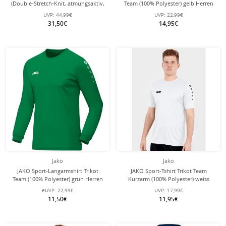
(Double-Stretch-Knit, atmungsaktiv,
Team (100% Polyester) gelb Herren
hoher Tragekomfort) lang
UVP:
44,99€
UVP:
22,99€
schwarz/grün Herren
31,50€
14,95€
Jako
Jako
JAKO Sport-Langarmshirt Trikot
JAKO Sport-Tshirt Trikot Team
Team (100% Polyester) grün Herren
Kurzarm (100% Polyester) weiss
Herren
eUVP:
22,99€
UVP:
17,99€
11,50€
11,95€