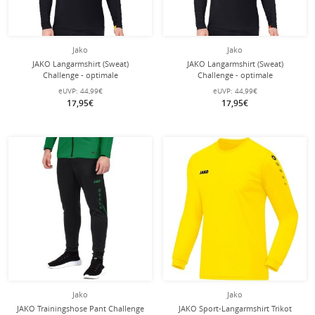
Jako
Jako
JAKO Langarmshirt (Sweat)
JAKO Langarmshirt (Sweat)
Challenge - optimale
Challenge - optimale
Bewegungsfreiheit - schwarz/gelb
Bewegungsfreiheit - schwarz/orange
eUVP:
44,99€
eUVP:
44,99€
Herren
Herren
17,95€
17,95€
Jako
Jako
JAKO Trainingshose Pant Challenge
JAKO Sport-Langarmshirt Trikot