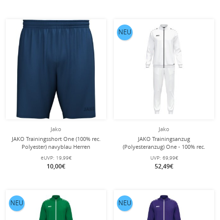
NEU
Jako
Jako
JAKO Trainingsshort One (100% rec.
JAKO Trainingsanzug
Polyester) navyblau Herren
(Polyesteranzug) One - 100% rec.
Polyester - weiss Herren
eUVP:
19,99€
UVP:
69,99€
10,00€
52,49€
NEU
NEU