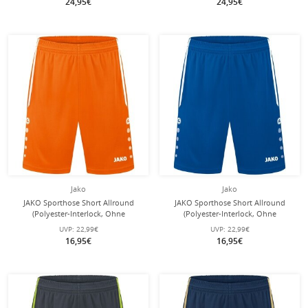
24,95€
24,95€
Jako
Jako
JAKO Sporthose Short Allround
JAKO Sporthose Short Allround
(Polyester-Interlock, Ohne
(Polyester-Interlock, Ohne
Innenslip) kurz orange Herren
Innenslip) kurz royalblau Herren
UVP:
22,99€
UVP:
22,99€
16,95€
16,95€