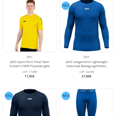
NEU
Jako
Jako
JAKO Sport-Tshirt Trikot Team
JAKO Langarmshirt Lightweight
Kurzarm (100% Polyester) gelb
(maximale Bewegungsfreiheit,
Herren
nahtlos) Unterwäsche royalblau
UVP:
17,99€
UVP:
34,99€
Herren
11,95€
27,89€
NEU
NEU