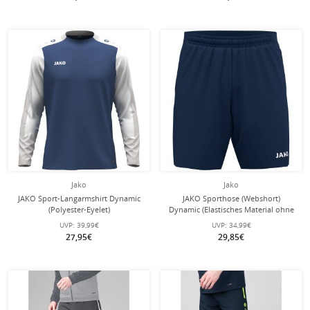
Jako
Jako
JAKO Sport-Langarmshirt Dynamic
JAKO Sporthose (Webshort)
(Polyester-Eyelet)
Dynamic (Elastisches Material ohne
nachtblau/weiss/hellgrau Herren
Innenfutter) kurz marineblau Herren
UVP:
39,99€
UVP:
34,99€
27,95€
29,85€