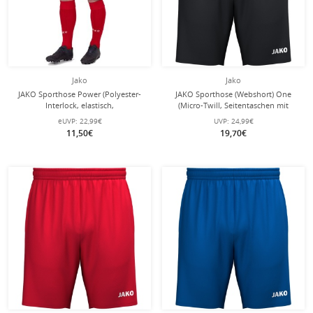
Jako
Jako
JAKO Sporthose Power (Polyester-
JAKO Sporthose (Webshort) One
Interlock, elastisch,
(Micro-Twill, Seitentaschen mit
schnelltrocknend) kurz rot/weiss
Reißverschluss) kurz schwarz Herren
eUVP:
22,99€
UVP:
24,99€
Herren
11,50€
19,70€