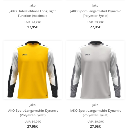
Jako
Jako
JAKO Unterziehhose Long Tight
JAKO Sport-Langarmshirt Dynamic
Function (maximale
(Polyester-Eyelet)
Bewegungsfreiheit) lang
weiss/coralrot/marineblau Herren
UVP:
24,99€
UVP:
39,99€
Unterwäsche schwarz
17,95€
27,95€
Jako
Jako
JAKO Sport-Langarmshirt Dynamic
JAKO Sport-Langarmshirt Dynamic
(Polyester-Eyelet)
(Polyester-Eyelet)
gelb/weiss/schwarz Herren
hellgrau/weiss/grau Herren
UVP:
39,99€
UVP:
39,99€
27,95€
27,95€