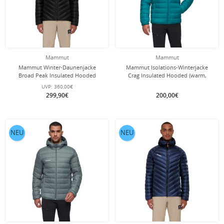
Mammut
Mammut
Mammut Winter-Daunenjacke
Mammut Isolations-Winterjacke
Broad Peak Insulated Hooded
Crag Insulated Hooded (warm,
(wärmend dank Daunenfüllung)
leicht) tealblau Herren
UVP:
360,00€
2025 schwarz Herren
299,90€
200,00€
NEU
NEU