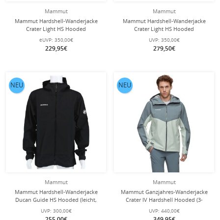
Mammut
Mammut
Mammut Hardshell-Wanderjacke
Mammut Hardshell-Wanderjacke
Crater Light HS Hooded
Crater Light HS Hooded
(wasserdicht, atmungsaktiv) schwarz
(wasserdicht, atmungsaktiv)
eUVP:
350,00€
UVP:
350,00€
Herren
marineblau Herren
229,95€
279,50€
NEU
NEU
Mammut
Mammut
Mammut Hardshell-Wanderjacke
Mammut Ganzjahres-Wanderjacke
Ducan Guide HS Hooded (leicht,
Crater IV Hardshell Hooded (3-
wasserdicht, 3-Lagen-Laminat)
Lagen, wasserdicht, strapazierfähig)
UVP:
300,00€
UVP:
440,00€
schwarz Herren
grau Herren
255,00€
349,95€