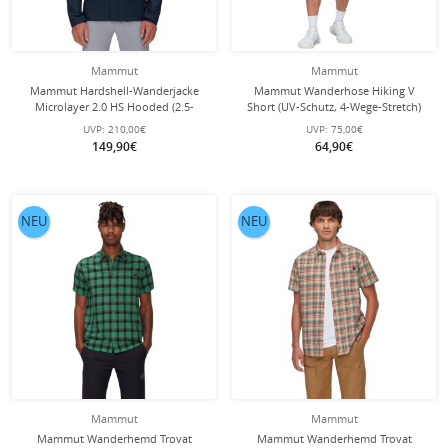
Mammut
Mammut
Mammut Hardshell-Wanderjacke
Mammut Wanderhose Hiking V
Microlayer 2.0 HS Hooded (2.5-
Short (UV-Schutz, 4-Wege-Stretch)
Lagen, atmungsaktiv) navyblau
kurz schwarz Herren
UVP:
210,00€
UVP:
75,00€
Herren
149,90€
64,90€
NEU
NEU
Mammut
Mammut
Mammut Wanderhemd Trovat
Mammut Wanderhemd Trovat