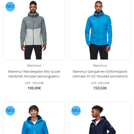
NEU
Mammut
Mammut
Mammut Wanderjacke Alto Guide
Mammut Ganzjahres-Softshelljacke
Hardshell Hooded (atmungsaktiv,
Ultimate VII SO Hooded (winddicht)
wasserdicht, PFC-frei) silber/grau
glacier blau Herren
UVP:
300,00€
UVP:
290,00€
Herren
199,00€
159,50€
NEU
NEU