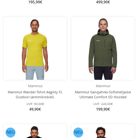
795,99€
499,90€
Mammut
Mammut
Mammut Wander-Tshirt Aegility FL
Mammut Ganzjahres-Softshelljacke
Outdoor (antimikrobiell,
Ultimate Comfort SO Hooded
stretchfähig) gelb Herren
(winddicht) dunkelgrün Herren
UVP:
60,00€
UVP:
240,00€
49,90€
199,90€
NEU
NEU