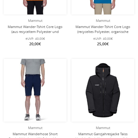
Mammut
Mammut
Mammut Wander-Tshirt Core Logo
Mammut Wander-Tshirt Core Logo
(aus recyceltem Polyester und
(recyceltes Polyester, organische
organischer Baumwolle) orange
Baumwolle) dunkelblau Herren
eUVP:
40,00€
eUVP:
40,00€
Herren
20,00€
25,00€
Mammut
Mammut
Mammut Wanderhose Short
Mammut Ganzjahresjacke Taiss