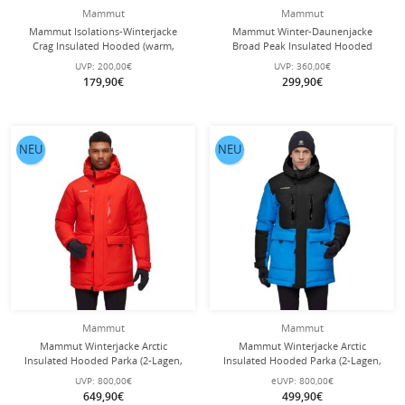
Mammut
Mammut
Mammut Isolations-Winterjacke
Mammut Winter-Daunenjacke
Crag Insulated Hooded (warm,
Broad Peak Insulated Hooded
leicht) grau Herren
(wärmend dank Daunenfüllung)
UVP:
200,00€
UVP:
360,00€
2025 marineblau Herren
179,90€
299,90€
NEU
NEU
Mammut
Mammut
Mammut Winterjacke Arctic
Mammut Winterjacke Arctic
Insulated Hooded Parka (2-Lagen,
Insulated Hooded Parka (2-Lagen,
wärmend dank Daunenfüllung) rot
wärmend dank Daunenfüllung)
UVP:
800,00€
eUVP:
800,00€
Herren
blau/schwarz Herren
649,90€
499,90€