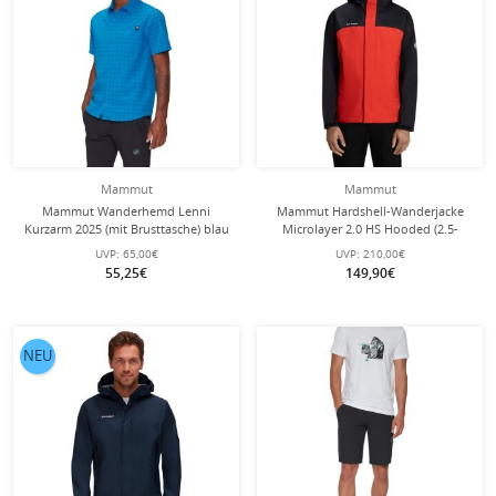
Mammut
Mammut
Mammut Wanderhemd Lenni
Mammut Hardshell-Wanderjacke
Kurzarm 2025 (mit Brusttasche) blau
Microlayer 2.0 HS Hooded (2.5-
Herren
Lagen, atmungsaktiv) schwarz/rot
UVP:
65,00€
UVP:
210,00€
Herren
55,25€
149,90€
NEU