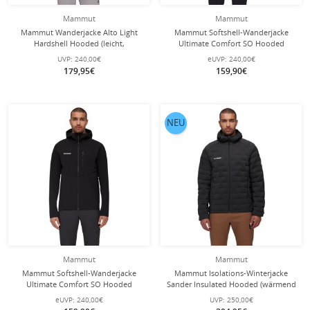
Mammut
Mammut
Mammut Wanderjacke Alto Light
Mammut Softshell-Wanderjacke
Hardshell Hooded (leicht,
Ultimate Comfort SO Hooded
wasserdicht, PFC-frei) schwarz
(4‑Wege-Stretch, winddicht) blau
UVP:
240,00€
eUVP:
240,00€
Herren
Herren
179,95€
159,90€
NEU
Mammut
Mammut
Mammut Softshell-Wanderjacke
Mammut Isolations-Winterjacke
Ultimate Comfort SO Hooded
Sander Insulated Hooded (wärmend
(4‑Wege-Stretch, winddicht) schwarz
dank Kunstfaserfüllung) schwarz
eUVP:
240,00€
UVP:
250,00€
Herren
Herren