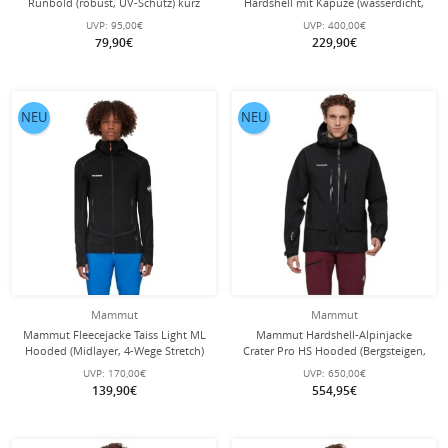
Runbold (robust, UV-Schutz) kurz
Hardshell mit Kapuze (wasserdicht,
marineblau Herren
winddicht) schwarz Herren
UVP:
95,00€
UVP:
400,00€
79,90€
229,90€
NEU
NEU
Mammut
Mammut
Mammut Fleecejacke Taiss Light ML
Mammut Hardshell-Alpinjacke
Hooded (Midlayer, 4-Wege Stretch)
Crater Pro HS Hooded (Bergsteigen,
schwarz Herren
wasserdicht, winddicht) schwarz
UVP:
170,00€
UVP:
650,00€
Herren
139,90€
554,95€