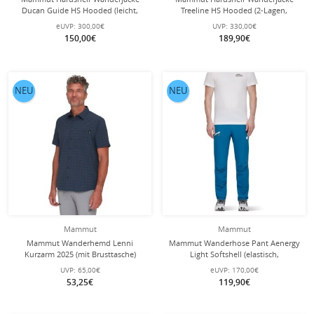
Ducan Guide HS Hooded (leicht,
Treeline HS Hooded (2-Lagen,
wasserdicht, 3-Lagen-Laminat) mint
wasserdicht, winddicht) silber/grau
eUVP:
300,00€
UVP:
330,00€
Herren
Herren
150,00€
189,90€
NEU
NEU
Mammut
Mammut
Mammut Wanderhemd Lenni
Mammut Wanderhose Pant Aenergy
Kurzarm 2025 (mit Brusttasche)
Light Softshell (elastisch,
navyblau Herren
wasserabweisend) lang deepblau
UVP:
65,00€
eUVP:
170,00€
Herren
53,25€
119,90€