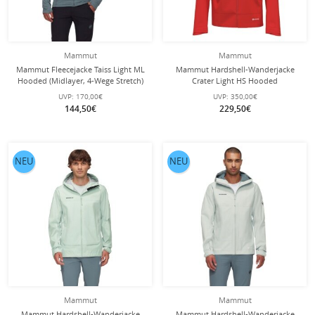
Mammut
Mammut
Mammut Fleecejacke Taiss Light ML
Mammut Hardshell-Wanderjacke
Hooded (Midlayer, 4-Wege Stretch)
Crater Light HS Hooded
grau Herren
(wasserdicht, atmungsaktiv) rot
UVP:
170,00€
UVP:
350,00€
Herren
144,50€
229,50€
NEU
NEU
Mammut
Mammut
Mammut Hardshell-Wanderjacke
Mammut Hardshell-Wanderjacke