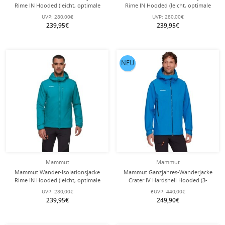
Rime IN Hooded (leicht, optimale
Rime IN Hooded (leicht, optimale
Wärmeleistung) schwarz Herren
Wärmeleistung) marineblau Herren
UVP:
280,00€
UVP:
280,00€
239,95€
239,95€
NEU
Mammut
Mammut
Mammut Wander-Isolationsjacke
Mammut Ganzjahres-Wanderjacke
Rime IN Hooded (leicht, optimale
Crater IV Hardshell Hooded (3-
Wärmeleistung) tealblau Herren
Lagen, wasserdicht, strapazierfähig)
UVP:
280,00€
eUVP:
440,00€
blau Herren
239,95€
249,90€