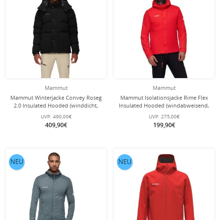
Mammut
Mammut
Mammut Winterjacke Convey Roseg
Mammut Isolationsjacke Rime Flex
2.0 Insulated Hooded (winddicht,
Insulated Hooded (windabweisend,
warm) schwarz Herren
wasserabweisend) rot Herren
UVP:
490,00€
UVP:
275,00€
409,90€
199,90€
NEU
NEU