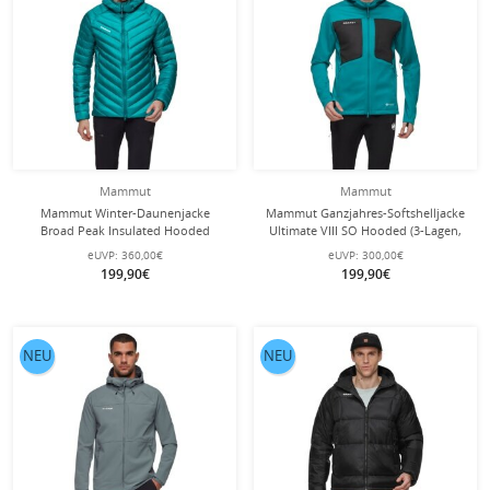
Mammut
Mammut
Mammut Winter-Daunenjacke
Mammut Ganzjahres-Softshelljacke
Broad Peak Insulated Hooded
Ultimate VIII SO Hooded (3-Lagen,
(wärmend dank Daunenfüllung)
winddicht) tealblau/schwarz Herren
eUVP:
360,00€
eUVP:
300,00€
tealblau Herren
199,90€
199,90€
NEU
NEU