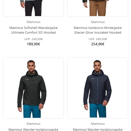
Mammut
Mammut
Mammut Softshell-Wanderjacke
Mammut Isolations-Winterjacke
Ultimate Comfort SO Hooded
Glacier Glow Insulated Hooded
(4‑Wege-Stretch, winddicht) grau
(wärmend dank Kunstfaserfüllung)
UVP:
240,00€
UVP:
290,00€
Herren
schwarz Herren
189,90€
254,90€
Mammut
Mammut
Mammut Wander-Isolationsjacke
Mammut Wander-Isolationsjacke