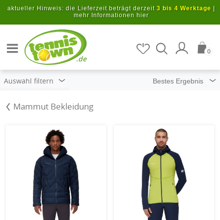
Zum Hauptinhalt springen
aktueller Hinweis: die Lieferzeit beträgt derzeit
3 bis 4 Werktage
|
mehr Informationen hier
Artikel suchen
0
.de
Auswahl filtern
Mammut Bekleidung