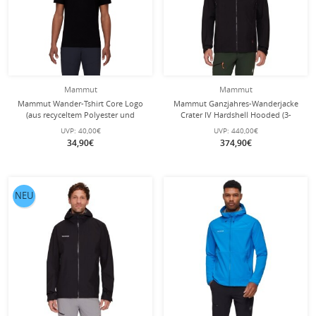
Mammut
Mammut
Mammut Wander-Tshirt Core Logo
Mammut Ganzjahres-Wanderjacke
(aus recyceltem Polyester und
Crater IV Hardshell Hooded (3-
organischer Baumwolle) schwarz
Lagen, wasserdicht, strapazierfähig)
UVP:
40,00€
UVP:
440,00€
Herren
schwarz Herren
34,90€
374,90€
NEU