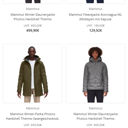
Mammut
Mammut
Mammut Winter-Daunenjacke
Mammut Fleecejacke Aconcagua ML
Photics Hardshell Thermo
(Midlayer) mit Kapuze
(lasergeschweisst, wasserdicht)
limegrün/marineblau Herren
UVP:
900,00€
UVP:
190,00€
marineblau Herren
499,90€
129,92€
Mammut
Mammut
Mammut Winter-Parka Photics
Mammut Winter-Daunenjacke
Hardshell Thermo (lasergeschweisst,
Photics Hardshell Thermo
wasserdicht, Daunenjacke)
(lasergeschweisst, wasserdicht)
UVP:
950,00€
UVP:
900,00€
iguanagrün Herren
titaniumgrau Herren