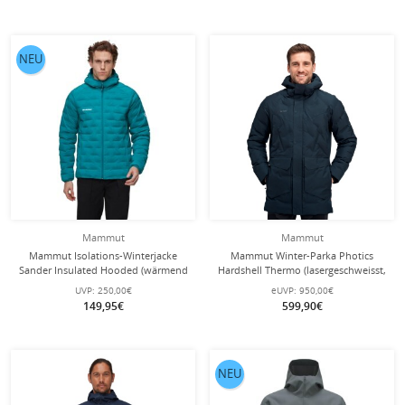
NEU
Mammut
Mammut
Mammut Isolations-Winterjacke
Mammut Winter-Parka Photics
Sander Insulated Hooded (wärmend
Hardshell Thermo (lasergeschweisst,
dank Kunstfaserfüllung) tealblau
wasserdicht, Daunenjacke)
UVP:
250,00€
eUVP:
950,00€
Herren
marineblau Herren
149,95€
599,90€
NEU