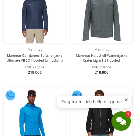
Mammut
Mammut
Mammut Ganzjahres-Softshelljacke
Mammut Hardshell-Wanderjacke
Ultimate VII SO Hooded (winddicht)
Crater Light HS Hooded
marineblau Herren
(wasserdicht, atmungsaktiv) grau
UVP:
275,00€
UVP:
350,00€
Herren
219,00€
219,90€
NEU
NEU