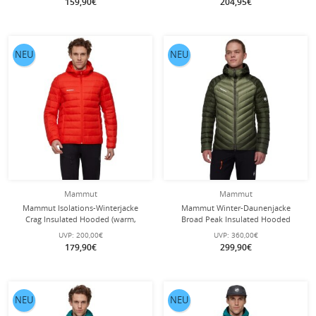
159,90€
204,95€
NEU
NEU
Mammut
Mammut
Mammut Isolations-Winterjacke
Mammut Winter-Daunenjacke
Crag Insulated Hooded (warm,
Broad Peak Insulated Hooded
leicht) rot Herren
(wärmend dank Daunenfüllung)
UVP:
200,00€
UVP:
360,00€
2025 grün Herren
179,90€
299,90€
NEU
NEU