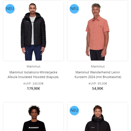
NEU
NEU
Mammut
Mammut
Mammut Isolations-Winterjacke
Mammut Wanderhemd Lenni
Albula Insulated Hooded (Kapuze,
Kurzarm 2024 (mit Brusttasche)
sehr leicht, PFC-frei) schwarz Herren
ziegelsteinrot/schwarz Herren
eUVP:
240,00€
eUVP:
65,00€
179,90€
54,90€
NEU