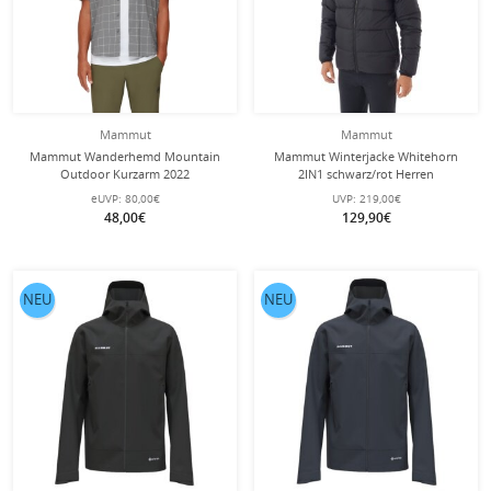
Mammut
Mammut
Mammut Wanderhemd Mountain
Mammut Winterjacke Whitehorn
Outdoor Kurzarm 2022
2IN1 schwarz/rot Herren
(antimikrobielle Ausrüstung, UV-
eUVP:
80,00€
UVP:
219,00€
Schutz) titaniumgrau Herren
48,00€
129,90€
NEU
NEU