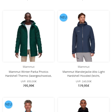
NEU
Mammut
Mammut
Mammut Winter-Parka Photics
Mammut Wanderjacke Alto Light
Hardshell Thermo (lasergeschweisst,
Hardshell Hooded (leicht,
wasserdicht, Daunenjacke) blaugrün
wasserdicht, PFC-frei) marineblau
UVP:
950,00€
UVP:
240,00€
Herren
Herren
795,99€
179,95€
NEU