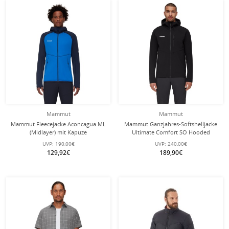
Mammut
Mammut
Mammut Fleecejacke Aconcagua ML
Mammut Ganzjahres-Softshelljacke
(Midlayer) mit Kapuze
Ultimate Comfort SO Hooded
eisblau/marineblau Herren
(winddicht) schwarz Herren
UVP:
190,00€
UVP:
240,00€
129,92€
189,90€