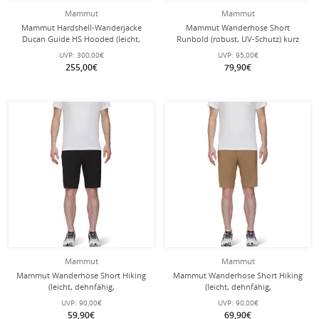
Mammut
Mammut
Mammut Hardshell-Wanderjacke
Mammut Wanderhose Short
Ducan Guide HS Hooded (leicht,
Runbold (robust, UV-Schutz) kurz
wasserdicht, 3-Lagen-Laminat)
schwarz Herren
UVP:
300,00€
UVP:
95,00€
glacier blau Herren
255,00€
79,90€
Mammut
Mammut
Mammut Wanderhose Short Hiking
Mammut Wanderhose Short Hiking
(leicht, dehnfähig,
(leicht, dehnfähig,
wasserabweisend) kurz
wasserabweisend) kurz sandbraun
UVP:
90,00€
UVP:
90,00€
phantomgrau Herren
Herren
59,90€
69,90€