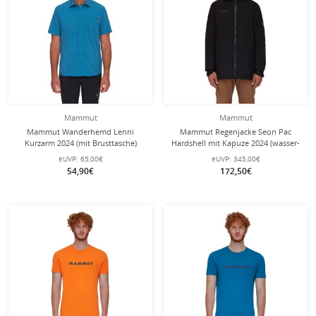
Mammut
Mammut
Mammut Wanderhemd Lenni
Mammut Regenjacke Seon Pac
Kurzarm 2024 (mit Brusttasche)
Hardshell mit Kapuze 2024 (wasser-
deepblau/marineblau Herren
und winddicht) schwarz Herren
eUVP:
65,00€
eUVP:
345,00€
54,90€
172,50€