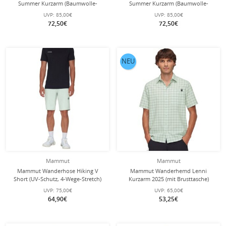
Summer Kurzarm (Baumwolle-
Summer Kurzarm (Baumwolle-
Mischung) strata grün/pinea Herren
Mischung) rot/sagegrün Herren
UVP:
85,00€
UVP:
85,00€
72,50€
72,50€
NEU
Mammut
Mammut
Mammut Wanderhose Hiking V
Mammut Wanderhemd Lenni
Short (UV-Schutz, 4-Wege-Stretch)
Kurzarm 2025 (mit Brusttasche)
kurz hellgrün Herren
hellgrün Herren
UVP:
75,00€
UVP:
65,00€
64,90€
53,25€