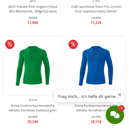
Jako
Craft
JAKO Freizeit-Polo Organic Pique
Craft Sporthose Short Pro Control
(Bio-Baumwolle, 200g/m2) weiss
kurz roaylblau/weiss Damen
Damen
19,95€
12,47€
17,96€
11,22€
10% reduziert
10% reduziert
Erima
Erima
Erima Funktionsunterwäsche
Erima Funktionsunterwäsche
Athletic Rundhals (nahtlos) grün
Athletic Rundhals (nahtlos)
Herren
royalblau Herren
22,49€
31,95€
20,24€
28,75€