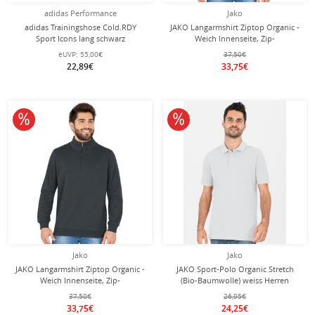
adidas Performance
Jako
adidas Trainingshose Cold.RDY
JAKO Langarmshirt Ziptop Organic -
Sport Icons lang schwarz
Weich Innenseite, Zip-
Jungen/Mädchen
Reissverschluss - royalblau Herren
eUVP:
55,00€
37,50€
22,89€
33,75€
10% reduziert
10% reduziert
Jako
Jako
JAKO Langarmshirt Ziptop Organic -
JAKO Sport-Polo Organic Stretch
Weich Innenseite, Zip-
(Bio-Baumwolle) weiss Herren
Reissverschluss - anthrazitgrau
37,50€
26,95€
Herren
33,75€
24,25€