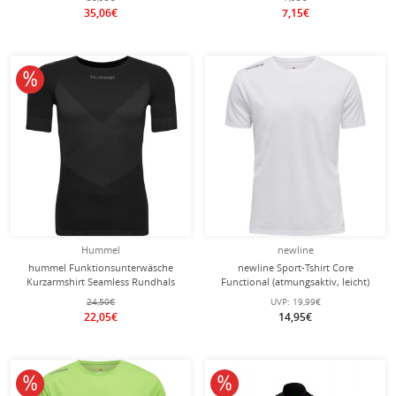
35,06€
7,15€
10% reduziert
Hummel
newline
hummel Funktionsunterwäsche
newline Sport-Tshirt Core
Kurzarmshirt Seamless Rundhals
Functional (atmungsaktiv, leicht)
nahtlos schwarz Herren
Kurzarm weiss Herren
24,50€
UVP:
19,99€
22,05€
14,95€
10% reduziert
10% reduziert