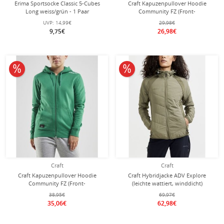
Erima Sportsocke Classic 5-Cubes
Craft Kapuzenpullover Hoodie
Long weiss/grün - 1 Paar
Community FZ (Front-
Reißverschluss, sportliche Passform)
UVP:
14,99€
29,98€
navyblau Damen
9,75€
26,98€
10% reduziert
10% reduziert
Craft
Craft
Craft Kapuzenpullover Hoodie
Craft Hybridjacke ADV Explore
Community FZ (Front-
(leichte wattiert, winddicht)
Reißverschluss, sportliche Passform)
khakigrün Damen
38,95€
69,97€
grün Damen
35,06€
62,98€