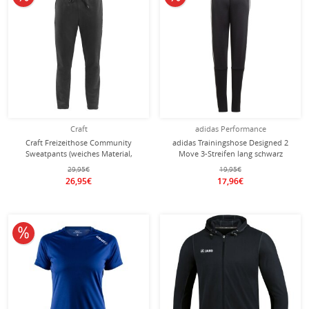
Craft
adidas Performance
Craft Freizeithose Community
adidas Trainingshose Designed 2
Sweatpants (weiches Material,
Move 3-Streifen lang schwarz
höchster Tragekomfort) lang
Mädchen
29,95€
19,95€
schwarz Herren
26,95€
17,96€
10% reduziert