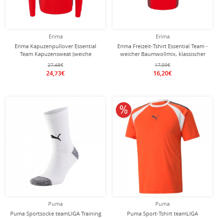
Erima
Erima
Erima Kapuzenpullover Essential
Erima Freizeit-Tshirt Essential Team -
Team Kapuzensweat (weiche
weicher Baumwollmix, klassischer
Baumwolle, Rippbündchen)
Schnitt - rot/grau Herren
27,48€
17,99€
rot/grau Herren
24,73€
16,20€
10% reduziert
Puma
Puma
Puma Sportsocke teamLIGA Training
Puma Sport-Tshirt teamLIGA