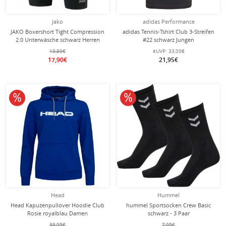
Jako
adidas Performance
JAKO Boxershort Tight Compression
adidas Tennis-Tshirt Club 3-Streifen
2.0 Unterwäsche schwarz Herren
#22 schwarz Jungen
19,89€
eUVP:
33,00€
17,90€
21,95€
10% reduziert
10% reduziert
Head
Hummel
Head Kapuzenpullover Hoodie Club
hummel Sportsocken Crew Basic
Rosie royalblau Damen
schwarz - 3 Paar
38,95€
7,95€