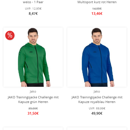
weiss - 1 Paar
Multisport kurz rot Herren
UVP:
12,95€
14,95€
8,47€
13,46€
10% reduziert
Jako
Jako
JAKO Trainingsjacke Challenge mit
JAKO Trainingsjacke Challenge mit
Kapuze grün Herren
Kapuze royalblau Herren
35,00€
UVP:
69,99€
31,50€
49,90€