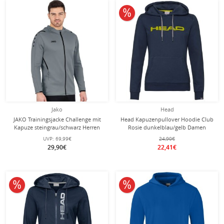
10% reduziert
Jako
Head
JAKO Trainingsjacke Challenge mit
Head Kapuzenpullover Hoodie Club
Kapuze steingrau/schwarz Herren
Rosie dunkelblau/gelb Damen
UVP:
69,99€
24,90€
29,90€
22,41€
10% reduziert
10% reduziert