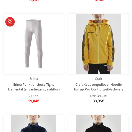
10% reduziert
Erima
Craft
Erima Funktionshose Tight
Craft Kapuzenpullover Hoodie
Elemental (enganliegend, nahtlos)
Fullzip Pro Control gelb/schwarz
Lang weiss Kinder
Jungen
21,15€
UVP:
49,95€
19,04€
33,95€