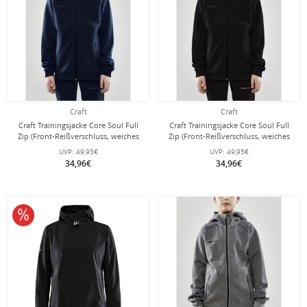
Craft
Craft
Craft Trainingsjacke Core Soul Full
Craft Trainingsjacke Core Soul Full
Zip (Front-Reißverschluss, weiches
Zip (Front-Reißverschluss, weiches
Material) navyblau Jungen
Material) schwarz Jungen
UVP:
49,95€
UVP:
49,95€
34,96€
34,96€
10% reduziert