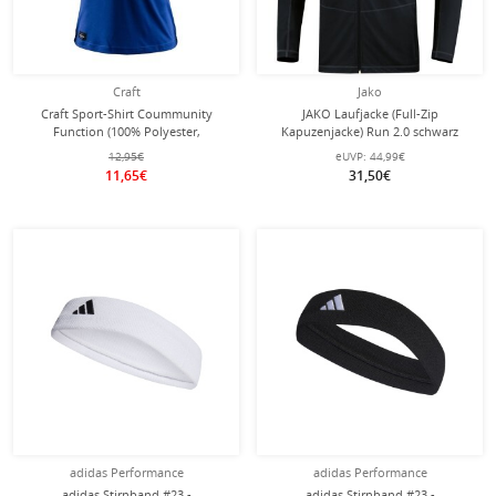
Craft
Jako
Craft Sport-Shirt Coummunity
JAKO Laufjacke (Full-Zip
Function (100% Polyester,
Kapuzenjacke) Run 2.0 schwarz
schnelltrocknend) kobaltblau
Kinder
12,95€
eUVP:
44,99€
Damen
11,65€
31,50€
adidas Performance
adidas Performance
adidas Stirnband #23 -
adidas Stirnband #23 -