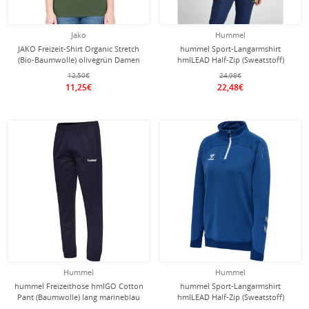
Jako
Hummel
JAKO Freizeit-Shirt Organic Stretch
hummel Sport-Langarmshirt
(Bio-Baumwolle) olivegrün Damen
hmlLEAD Half-Zip (Sweatstoff)
denimblau Damen
12,50€
24,98€
11,25€
22,48€
Hummel
Hummel
hummel Freizeithose hmlGO Cotton
hummel Sport-Langarmshirt
Pant (Baumwolle) lang marineblau
hmlLEAD Half-Zip (Sweatstoff)
Herren
dunkelblau Damen