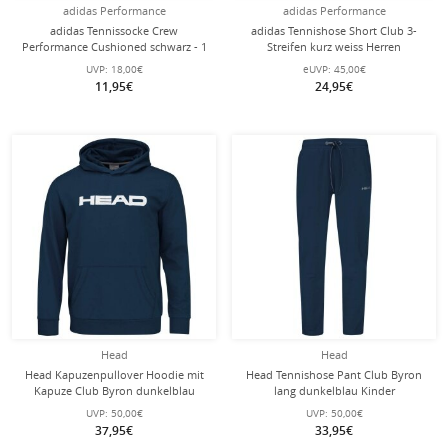
adidas Performance
adidas Performance
adidas Tennissocke Crew
adidas Tennishose Short Club 3-
Performance Cushioned schwarz - 1
Streifen kurz weiss Herren
Paar
UVP:
18,00€
eUVP:
45,00€
11,95€
24,95€
Head
Head
Head Kapuzenpullover Hoodie mit
Head Tennishose Pant Club Byron
Kapuze Club Byron dunkelblau
lang dunkelblau Kinder
Kinder
UVP:
50,00€
UVP:
50,00€
37,95€
33,95€