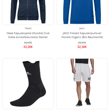
Head
Jako
Head Kapuzenjacke (Hoodie) Club
JAKO Freizeit Kapuzenpullover
Greta dunkelblau/weiss Damen
Hoodie Organic (Bio-Baumwolle)
royalblau Jungen
36,95€
35,95€
33,26€
32,36€