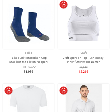
10% reduziert
Falke
Craft
Falke Funktionssocke 4 Grip
Craft Sport-BH Top Rush (Jersey-
(Stabilität mit Silikon-Noppen)
Innenfutter) weiss Damen
blau/grau Herren - 1 Paar
UVP:
40,00€
16,95€
31,95€
15,26€
10% reduziert
10% reduziert