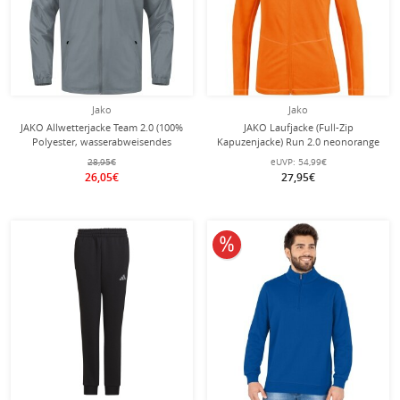
Jako
Jako
JAKO Allwetterjacke Team 2.0 (100%
JAKO Laufjacke (Full-Zip
Polyester, wasserabweisendes
Kapuzenjacke) Run 2.0 neonorange
Obermaterial) dunkelgrau Kinder
Damen
28,95€
eUVP:
54,99€
26,05€
27,95€
10% reduziert