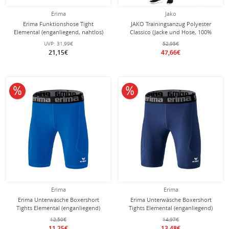
Erima
Jako
Erima Funktionshose Tight
JAKO Trainingsanzug Polyester
Elemental (enganliegend, nahtlos)
Classico (Jacke und Hose, 100%
Lang schwarz Kinder
Polyester) dunkelblau/gelb Herren
UVP:
31,99€
52,95€
21,15€
47,66€
10% reduziert
10% reduziert
Erima
Erima
Erima Unterwäsche Boxershort
Erima Unterwäsche Boxershort
Tights Elemental (enganliegend)
Tights Elemental (enganliegend)
royalblau Kinder
navyblau Kinder
12,50€
14,97€
11,25€
13,48€