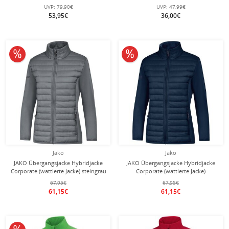
Reißverschlusstaschen) schwarz
smaragdgrün Herren
UVP:
79,90€
UVP:
47,99€
Kinder
53,95€
36,00€
10% reduziert
10% reduziert
Jako
Jako
JAKO Übergangsjacke Hybridjacke
JAKO Übergangsjacke Hybridjacke
Corporate (wattierte Jacke) steingrau
Corporate (wattierte Jacke)
Damen
marineblau Damen
67,95€
67,95€
61,15€
61,15€
10% reduziert