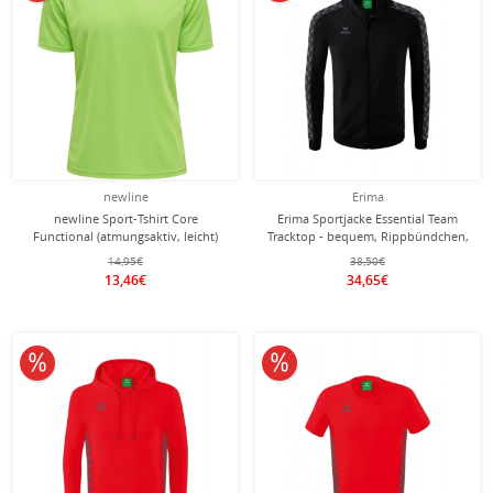
newline
Erima
newline Sport-Tshirt Core
Erima Sportjacke Essential Team
Functional (atmungsaktiv, leicht)
Tracktop - bequem, Rippbündchen,
Kurzarm hellgrün Herren
Seitentaschen - schwarz/grau Herren
14,95€
38,50€
13,46€
34,65€
10% reduziert
10% reduziert