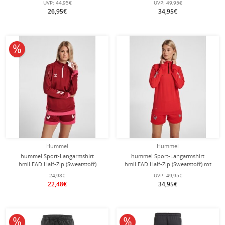
UVP:
44,95€
UVP:
49,95€
26,95€
34,95€
10% reduziert
Hummel
Hummel
hummel Sport-Langarmshirt
hummel Sport-Langarmshirt
hmlLEAD Half-Zip (Sweatstoff)
hmlLEAD Half-Zip (Sweatstoff) rot
bordeaux/rot Damen
Damen
24,98€
UVP:
49,95€
22,48€
34,95€
10% reduziert
10% reduziert