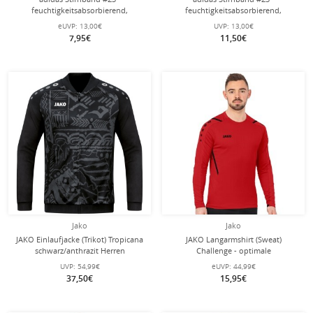
feuchtigkeitsabsorbierend,
feuchtigkeitsabsorbierend,
aufgesticktes Logo - weiss Herren - 1
aufgesticktes Logo - schwarz Herren
eUVP:
13,00€
UVP:
13,00€
Stück
- 1 Stück
7,95€
11,50€
Jako
Jako
JAKO Einlaufjacke (Trikot) Tropicana
JAKO Langarmshirt (Sweat)
schwarz/anthrazit Herren
Challenge - optimale
Bewegungsfreiheit - rot Herren
UVP:
54,99€
eUVP:
44,99€
37,50€
15,95€