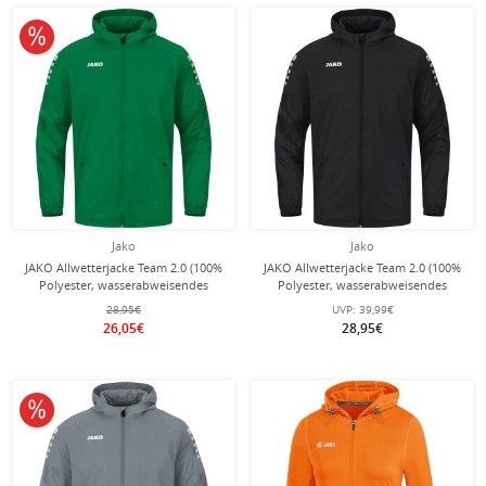
10% reduziert
Jako
Jako
JAKO Allwetterjacke Team 2.0 (100%
JAKO Allwetterjacke Team 2.0 (100%
Polyester, wasserabweisendes
Polyester, wasserabweisendes
Obermaterial) grün Kinder
Obermaterial) schwarz Kinder
28,95€
UVP:
39,99€
26,05€
28,95€
10% reduziert