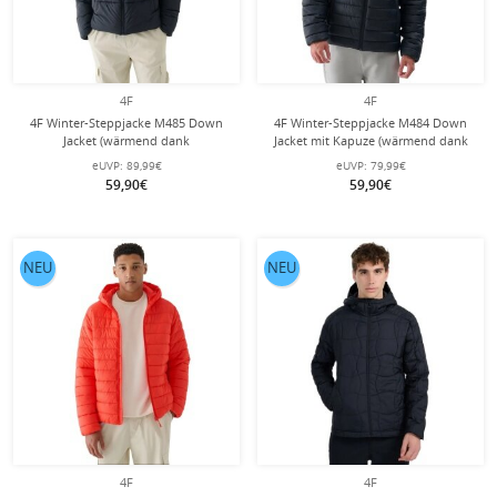
4F
4F
4F Winter-Steppjacke M485 Down
4F Winter-Steppjacke M484 Down
Jacket (wärmend dank
Jacket mit Kapuze (wärmend dank
Daunenfüllung) schwarz Herren
Daunenfüllung) schwarz Herren
eUVP:
89,99€
eUVP:
79,99€
59,90€
59,90€
NEU
NEU
4F
4F