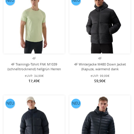
NEU
NEU
4F
4F
4F Trainings-Tshirt FNK M1039
4F Winterjacke M480 Down Jacket
(schnelltrocknend) hellgrün Herren
(Kapuze, wärmend dank
Daunenfüllung) schwarz Herren
eUVP:
34,99€
eUVP:
99,99€
17,49€
59,90€
NEU
NEU