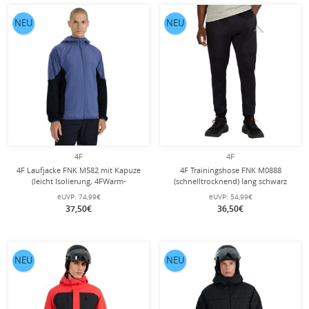
NEU
NEU
4F
4F
4F Laufjacke FNK M582 mit Kapuze
4F Trainingshose FNK M0888
(leicht Isolierung, 4FWarm-
(schnelltrocknend) lang schwarz
Technologie) denimblau Herren
Herren
eUVP:
74,99€
eUVP:
54,99€
37,50€
36,50€
NEU
NEU