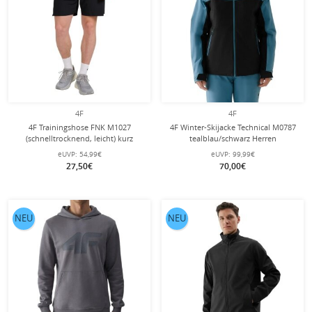
4F
4F
4F Trainingshose FNK M1027
4F Winter-Skijacke Technical M0787
(schnelltrocknend, leicht) kurz
tealblau/schwarz Herren
schwarz Herren
eUVP:
54,99€
eUVP:
99,99€
27,50€
70,00€
NEU
NEU