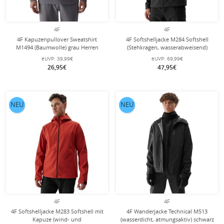
4F
4F
4F Kapuzenpullover Sweatshirt
4F Softshelljacke M284 Softshell
M1494 (Baumwolle) grau Herren
(Stehkragen, wasserabweisend)
schwarz Herren
eUVP:
39,99€
eUVP:
69,99€
26,95€
47,95€
NEU
NEU
4F
4F
4F Softshelljacke M283 Softshell mit
4F Wanderjacke Technical M513
Kapuze (wind- und
(wasserdicht, atmungsaktiv) schwarz