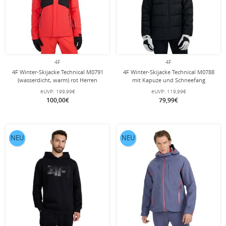
4F
4F
4F Winter-Skijacke Technical M0791
4F Winter-Skijacke Technical M0788
(wasserdicht, warm) rot Herren
mit Kapuze und Schneefang
(wärmeisolierung) schwarz Herren
eUVP:
199,99€
eUVP:
119,99€
100,00€
79,99€
NEU
NEU