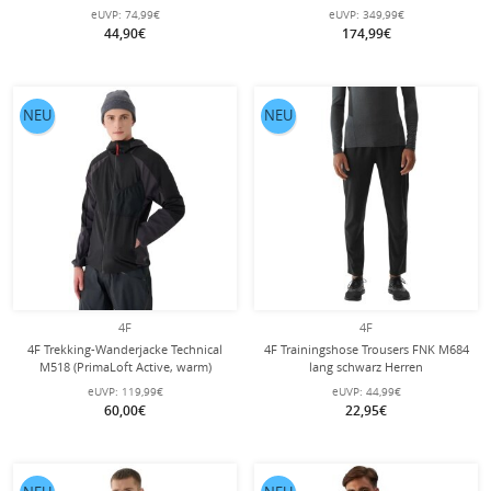
wasserabweisend) rot Herren
Herren
eUVP:
74,99€
eUVP:
349,99€
44,90€
174,99€
NEU
NEU
4F
4F
4F Trekking-Wanderjacke Technical
4F Trainingshose Trousers FNK M684
M518 (PrimaLoft Active, warm)
lang schwarz Herren
schwarz Herren
eUVP:
119,99€
eUVP:
44,99€
60,00€
22,95€