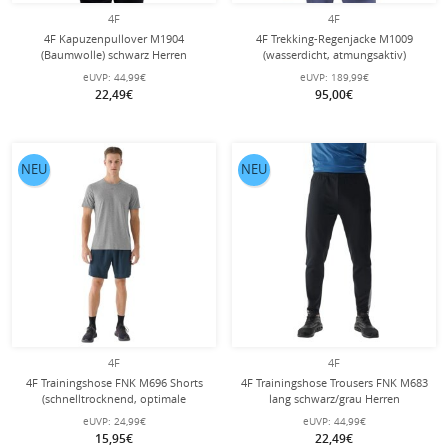
4F
4F
4F Kapuzenpullover M1904
4F Trekking-Regenjacke M1009
(Baumwolle) schwarz Herren
(wasserdicht, atmungsaktiv)
marineblau Herren
eUVP:
44,99€
eUVP:
189,99€
22,49€
95,00€
NEU
NEU
4F
4F
4F Trainingshose FNK M696 Shorts
4F Trainingshose Trousers FNK M683
(schnelltrocknend, optimale
lang schwarz/grau Herren
Bewegungsfreiheit) kurz tealblau
eUVP:
24,99€
eUVP:
44,99€
Herren
15,95€
22,49€