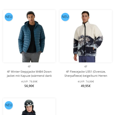
NEU
NEU
4F
4F
4F Winter-Steppjacke M484 Down
4F Fleecejacke U351 (Oversize,
Jacket mit Kapuze (wärmend dank
Sherpafleece) beige/bunt Herren
Daunenfüllung) tealblau Herren
eUVP:
79,99€
eUVP:
74,99€
56,90€
49,95€
NEU