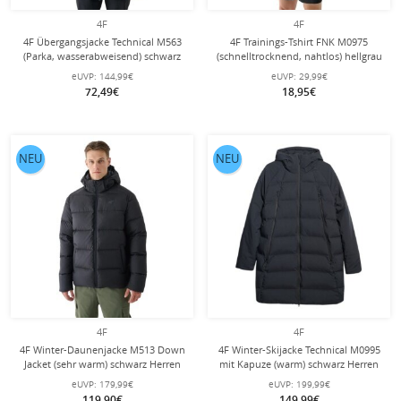
4F
4F
4F Übergangsjacke Technical M563
4F Trainings-Tshirt FNK M0975
(Parka, wasserabweisend) schwarz
(schnelltrocknend, nahtlos) hellgrau
Herren
Herren
eUVP:
144,99€
eUVP:
29,99€
72,49€
18,95€
NEU
NEU
4F
4F
4F Winter-Daunenjacke M513 Down
4F Winter-Skijacke Technical M0995
Jacket (sehr warm) schwarz Herren
mit Kapuze (warm) schwarz Herren
eUVP:
179,99€
eUVP:
199,99€
119,90€
149,99€