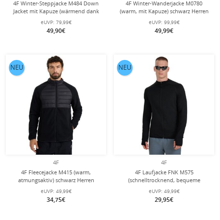
4F Winter-Steppjacke M484 Down
4F Winter-Wanderjacke M0780
Jacket mit Kapuze (wärmend dank
(warm, mit Kapuze) schwarz Herren
Daunenfüllung) orange/rot Herren
eUVP:
79,99€
eUVP:
99,99€
49,90€
49,99€
NEU
NEU
4F
4F
4F Fleecejacke M415 (warm,
4F Laufjacke FNK M575
atmungsaktiv) schwarz Herren
(schnelltrocknend, bequeme
Passform) schwarz Herren
eUVP:
49,99€
eUVP:
49,99€
34,75€
29,95€