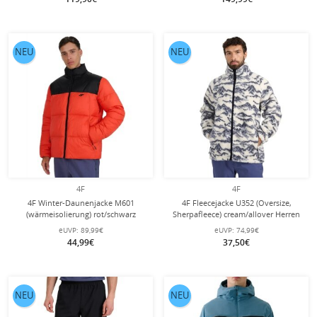
NEU
NEU
4F
4F
4F Winter-Daunenjacke M601
4F Fleecejacke U352 (Oversize,
(wärmeisolierung) rot/schwarz
Sherpafleece) cream/allover Herren
Herren
eUVP:
89,99€
eUVP:
74,99€
44,99€
37,50€
NEU
NEU