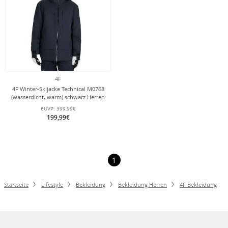
4F
4F Winter-Skijacke Technical M0768
(wasserdicht, warm) schwarz Herren
eUVP:
399,99€
199,99€
1
Startseite
Lifestyle
Bekleidung
Bekleidung Herren
4F Bekleidung