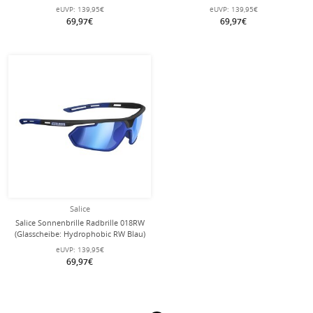
Schwarz) limegrün/schwarz
Silber) schwarz/silber
eUVP:
139,95€
eUVP:
139,95€
69,97€
69,97€
Salice
Salice Sonnenbrille Radbrille 018RW
(Glasscheibe: Hydrophobic RW Blau)
schwarz/blau
eUVP:
139,95€
69,97€