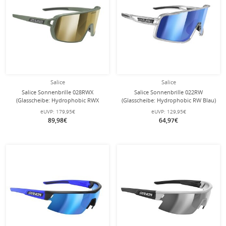
Salice
Salice
Salice Sonnenbrille 028RWX
Salice Sonnenbrille 022RW
(Glasscheibe: Hydrophobic RWX
(Glasscheibe: Hydrophobic RW Blau)
Gold) grün/gold
transparent/blau
eUVP:
179,95€
eUVP:
129,95€
89,98€
64,97€