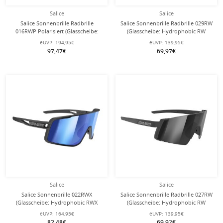
Salice
Salice
Salice Sonnenbrille Radbrille
Salice Sonnenbrille Radbrille 029RW
016RWP Polarisiert (Glasscheibe:
(Glasscheibe: Hydrophobic RW
Hydrophobic Polarflex RWP
Silber) weiss/silber
eUVP:
194,95€
eUVP:
139,95€
Schwarz) schwarz/weiss
97,47€
69,97€
Salice
Salice
Salice Sonnenbrille 022RWX
Salice Sonnenbrille Radbrille 027RW
(Glasscheibe: Hydrophobic RWX
(Glasscheibe: Hydrophobic RW
Blau) schwarz/blau
Schwarz) schwarz/schwarz
eUVP:
164,95€
eUVP:
139,95€
82,48€
69,97€