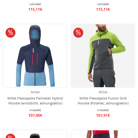
optimale Bewegungsfreiheit)
optimale Bewegungsfreiheit) blau
127,90€
127,90€
schwarz Herren
Herren
115,11€
115,11€
10% reduziert
10% reduziert
Millet
Millet
Millet Fleecejacke Parmelan Hybrid
Millet Fleecejacke Fusion Grid
Hoodie (winddicht, atmungsaktiv)
Hoodie (Polartec, atmungsaktiv)
dunkelblau/saphir Herren
grau/lime Herren
119,95€
119,90€
107,96€
107,91€
10% reduziert