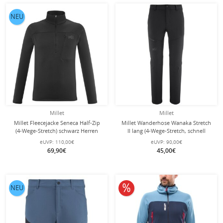
NEU
Millet
Millet
Millet Fleecejacke Seneca Half-Zip
Millet Wanderhose Wanaka Stretch
(4-Wege-Stretch) schwarz Herren
II lang (4-Wege-Stretch, schnell
trocknend) schwarz Herren
eUVP:
110,00€
eUVP:
90,00€
69,90€
45,00€
10% reduziert
NEU