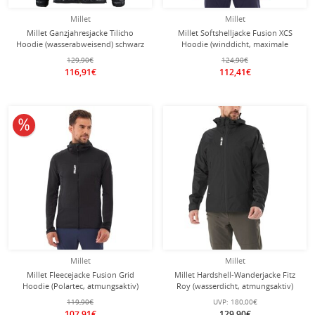
Millet
Millet
Millet Ganzjahresjacke Tilicho
Millet Softshelljacke Fusion XCS
Hoodie (wasserabweisend) schwarz
Hoodie (winddicht, maximale
Herren
Bewegungsfreiheit) hellblau/saphir
129,90€
124,90€
Herren
116,91€
112,41€
10% reduziert
Millet
Millet
Millet Fleecejacke Fusion Grid
Millet Hardshell-Wanderjacke Fitz
Hoodie (Polartec, atmungsaktiv)
Roy (wasserdicht, atmungsaktiv)
schwarz Herren
schwarz Herren
119,90€
UVP:
180,00€
107,91€
129,90€