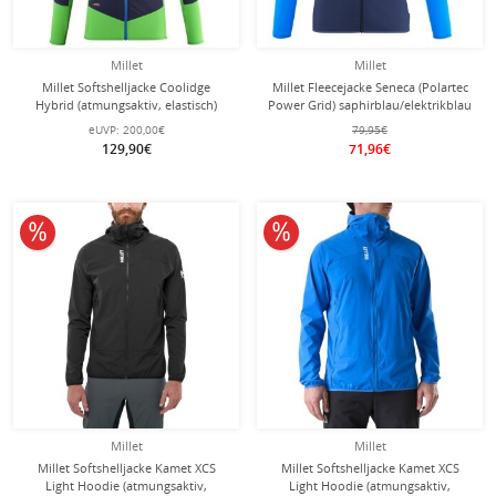
Millet
Millet
Millet Softshelljacke Coolidge
Millet Fleecejacke Seneca (Polartec
Hybrid (atmungsaktiv, elastisch)
Power Grid) saphirblau/elektrikblau
grün/saphirblau Herren
Herren
eUVP:
200,00€
79,95€
129,90€
71,96€
10% reduziert
10% reduziert
Millet
Millet
Millet Softshelljacke Kamet XCS
Millet Softshelljacke Kamet XCS
Light Hoodie (atmungsaktiv,
Light Hoodie (atmungsaktiv,