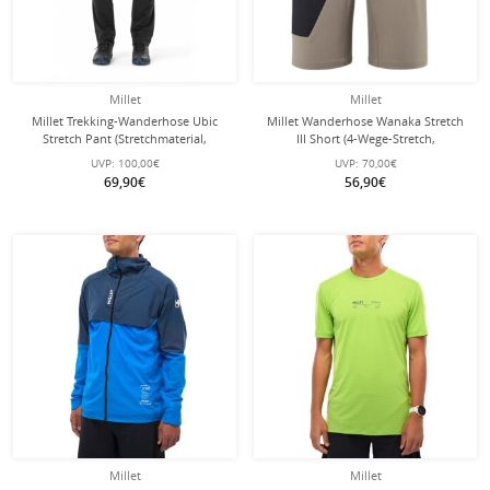
Millet
Millet
Millet Trekking-Wanderhose Ubic
Millet Wanderhose Wanaka Stretch
Stretch Pant (Stretchmaterial,
III Short (4-Wege-Stretch,
optimale Bewegungsfreiheit) lang
schnelltrocknend, leicht) kurz
UVP:
100,00€
UVP:
70,00€
schwarz Herren
beige/braun Herren
69,90€
56,90€
Millet
Millet