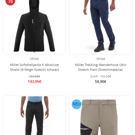
Millet
Millet
Millet Softshelljacke K Absolute
Millet Trekking-Wanderhose Ubic
Shield (4-Wege-Stretch) schwarz
Stretch Pant (Stretchmaterial,
Herren
optimale Bewegungsfreiheit) lang
159,95€
eUVP:
100,00€
saphirblau Herren
143,95€
59,90€
NEU