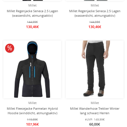
Millet
Millet
Millet Regenjacke Seneca 2.5 Lagen
Millet Regenjacke Seneca 2.5 Lagen
(wasserdicht, atmungsaktiv)
(wasserdicht, atmungsaktiv)
hellgrün/grau Herren
saphirblau Herren
144,95€
144,95€
130,46€
130,46€
10% reduziert
Millet
Millet
Millet Fleecejacke Parmelan Hybrid
Millet Wanderhose Trekker Winter
Hoodie (winddicht, atmungsaktiv)
lang schwarz Herren
schwarz Herren
119,95€
eUVP:
149,99€
107,96€
60,00€