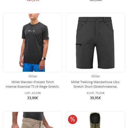
Millet
Millet
Millet Wander-/Freizeit Tshirt
Millet Trekking-Wanderhose Ubic
Intense Essential TS (4-Wege-Stretch,
Stretch Short (Stretchmaterial,
ultraleicht, schnelltrocknend)
optimale Bewegungsfreiheit) kurz
UVP:
45,00€
eUVP:
70,00€
schwarz Herren
schwarz Herren
33,90€
39,95€
10% reduziert