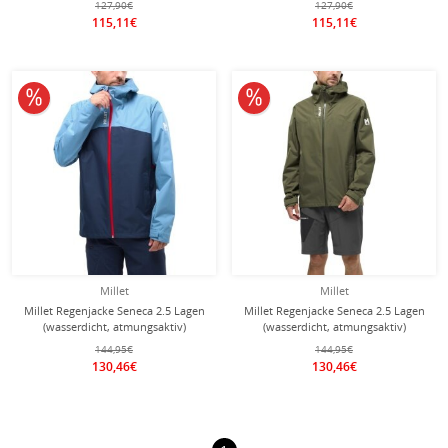
127,90€
127,90€
dunkelblau/saphir Herren
hellgrün/grau Herren
115,11€
115,11€
10% reduziert
10% reduziert
Millet
Millet
Millet Regenjacke Seneca 2.5 Lagen
Millet Regenjacke Seneca 2.5 Lagen
(wasserdicht, atmungsaktiv)
(wasserdicht, atmungsaktiv)
dunkelblau/saphir Herren
dunkelgrün Herren
144,95€
144,95€
130,46€
130,46€