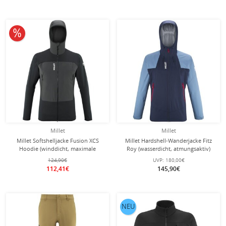
10% reduziert
Millet
Millet
Millet Softshelljacke Fusion XCS
Millet Hardshell-Wanderjacke Fitz
Hoodie (winddicht, maximale
Roy (wasserdicht, atmungsaktiv)
Bewegungsfreiheit)
saphirblau/denimblau Herren
124,90€
UVP:
180,00€
schwarz/dunkelgrau Herren
112,41€
145,90€
NEU