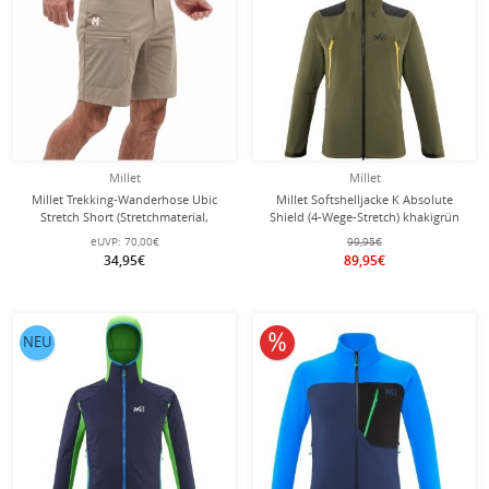
Millet
Millet
Millet Trekking-Wanderhose Ubic
Millet Softshelljacke K Absolute
Stretch Short (Stretchmaterial,
Shield (4-Wege-Stretch) khakigrün
optimale Bewegungsfreiheit) kurz
Herren
eUVP:
70,00€
99,95€
beige/braun Herren
34,95€
89,95€
10% reduziert
NEU