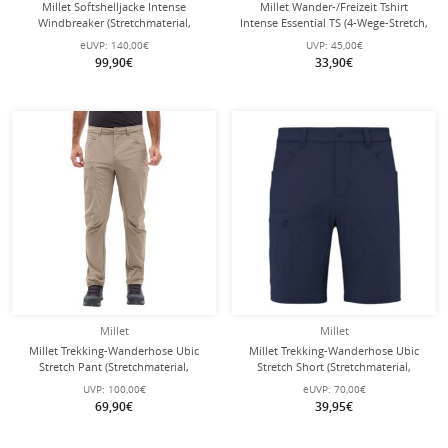
Millet Softshelljacke Intense
Millet Wander-/Freizeit Tshirt
Windbreaker (Stretchmaterial,
Intense Essential TS (4-Wege-Stretch,
winddicht) iconblau/denimblau
ultraleicht, schnelltrocknend) grün
eUVP:
140,00€
UVP:
45,00€
Herren
Herren
99,90€
33,90€
Millet
Millet
Millet Trekking-Wanderhose Ubic
Millet Trekking-Wanderhose Ubic
Stretch Pant (Stretchmaterial,
Stretch Short (Stretchmaterial,
optimale Bewegungsfreiheit) lang
optimale Bewegungsfreiheit) kurz
UVP:
100,00€
eUVP:
70,00€
beige/braun Herren
saphirblau Herren
69,90€
39,95€