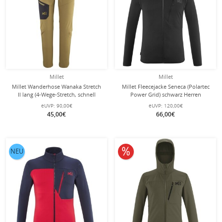
Millet
Millet
Millet Wanderhose Wanaka Stretch
Millet Fleecejacke Seneca (Polartec
II lang (4-Wege-Stretch, schnell
Power Grid) schwarz Herren
trocknend) grovebraun Herren
eUVP:
90,00€
eUVP:
120,00€
45,00€
66,00€
10% reduziert
NEU