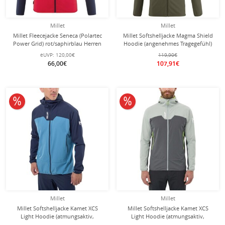
Millet
Millet
Millet Fleecejacke Seneca (Polartec
Millet Softshelljacke Magma Shield
Power Grid) rot/saphirblau Herren
Hoodie (angenehmes Tragegefühl)
khakigrün Herren
eUVP:
120,00€
119,90€
66,00€
107,91€
10% reduziert
10% reduziert
Millet
Millet
Millet Softshelljacke Kamet XCS
Millet Softshelljacke Kamet XCS
Light Hoodie (atmungsaktiv,
Light Hoodie (atmungsaktiv,
optimale Bewegungsfreiheit)
optimale Bewegungsfreiheit)