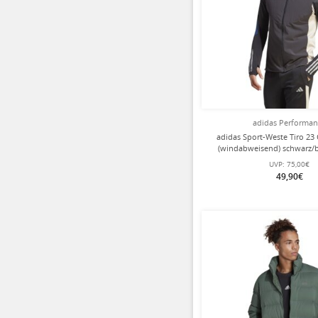
adidas Performa
adidas Sport-Weste Tiro 23
(windabweisend) schwarz/b
UVP:
75,00€
49,90€