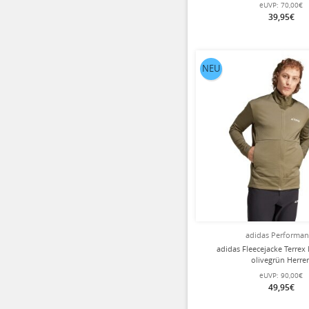
Herren
eUVP:
70,00€
39,95€
NEU
adidas Performa
adidas Fleecejacke Terrex 
olivegrün Herre
eUVP:
90,00€
49,95€