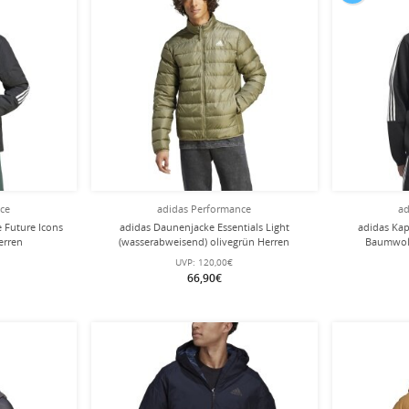
nce
adidas Performance
ad
e Future Icons
adidas Daunenjacke Essentials Light
adidas Kap
erren
(wasserabweisend) olivegrün Herren
Baumwoll
UVP:
120,00€
66,90€