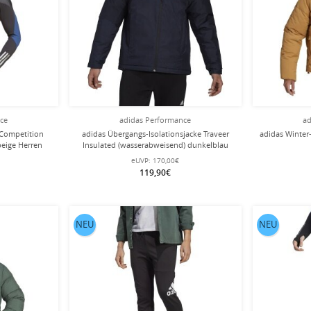
nce
adidas Performance
ad
 Competition
adidas Übergangs-Isolationsjacke Traveer
adidas Winter
eige Herren
Insulated (wasserabweisend) dunkelblau
Herren
eUVP:
170,00€
119,90€
NEU
NEU