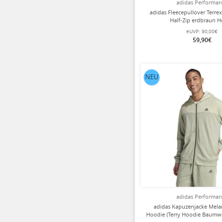
adidas Performa
adidas Fleecepullover Terrex
Half-Zip erdbraun H
eUVP:
90,00€
59,90€
NEU
adidas Performa
adidas Kapuzenjacke Melan
Hoodie (Terry Hoodie Baumwo