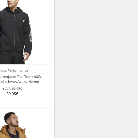
idas Performance
uzenjacke Trea Tech (100%
e) schwarz/weiss Herren
eUVP:
99,95€
39,95€