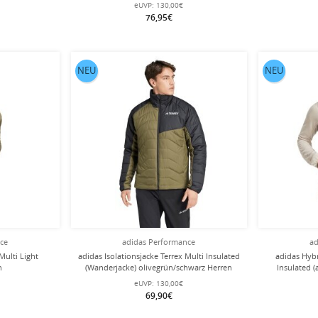
eUVP:
130,00€
76,95€
NEU
NEU
nce
adidas Performance
ad
Multi Light
adidas Isolationsjacke Terrex Multi Insulated
adidas Hybr
n
(Wanderjacke) olivegrün/schwarz Herren
Insulated 
eUVP:
130,00€
69,90€