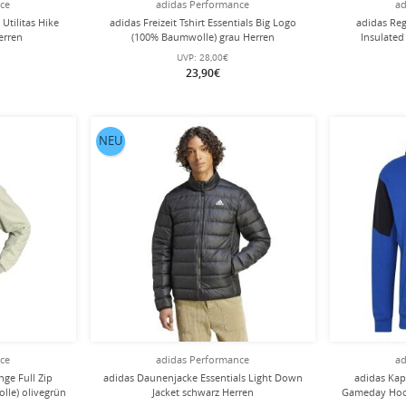
nce
adidas Performance
ad
 Utilitas Hike
adidas Freizeit Tshirt Essentials Big Logo
adidas Reg
erren
(100% Baumwolle) grau Herren
Insulated
UVP:
28,00€
23,90€
NEU
nce
adidas Performance
ad
ge Full Zip
adidas Daunenjacke Essentials Light Down
adidas Kap
lle) olivegrün
Jacket schwarz Herren
Gameday Hood