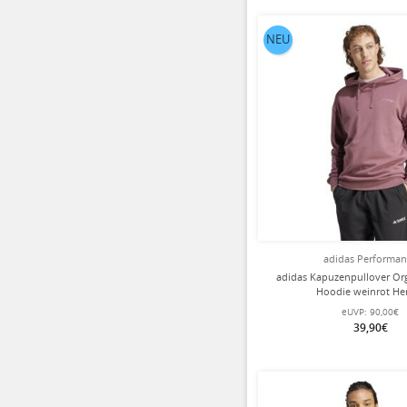
NEU
adidas Performa
adidas Kapuzenpullover Or
Hoodie weinrot He
eUVP:
90,00€
39,90€