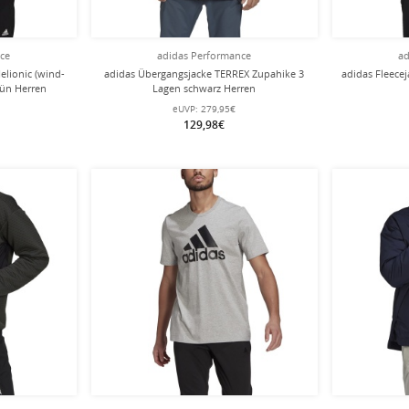
nce
adidas Performance
ad
elionic (wind-
adidas Übergangsjacke TERREX Zupahike 3
adidas Fleece
rün Herren
Lagen schwarz Herren
eUVP:
279,95€
129,98€