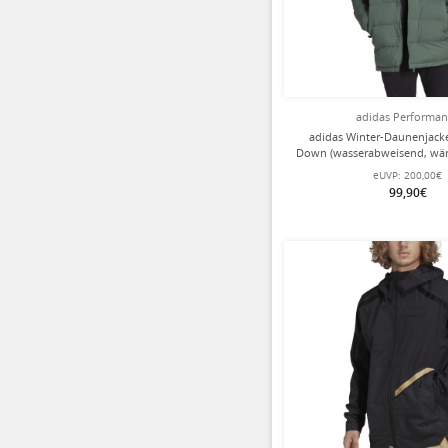
adidas Performa
adidas Winter-Daunenjack
Down (wasserabweisend, wär
grün/blau Herre
eUVP:
200,00€
99,90€