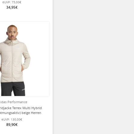
Herren
eUVP:
75,00€
34,95€
idas Performance
idjacke Terrex Multi Hybrid
(atmungsaktiv) beige Herren
eUVP:
130,00€
89,90€