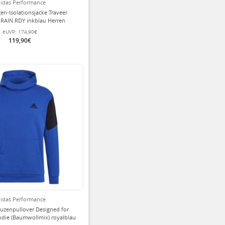
idas Performance
en-Isolationsjacke Traveer
 RAIN.RDY inkblau Herren
eUVP:
174,90€
119,90€
idas Performance
uzenpullover Designed for
ie (Baumwollmix) royalblau