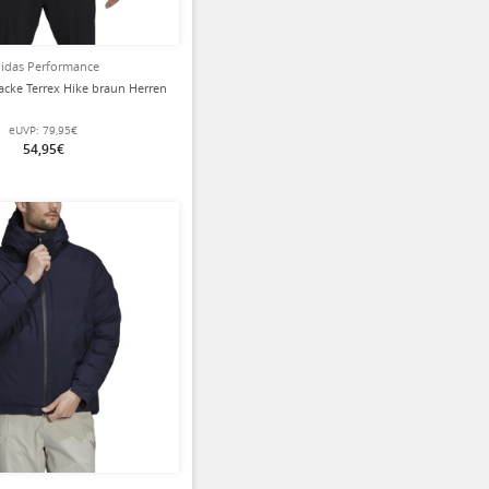
idas Performance
jacke Terrex Hike braun Herren
eUVP:
79,95€
54,95€