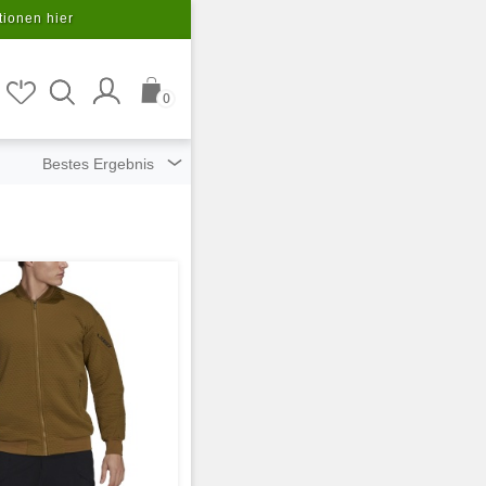
tionen hier
0