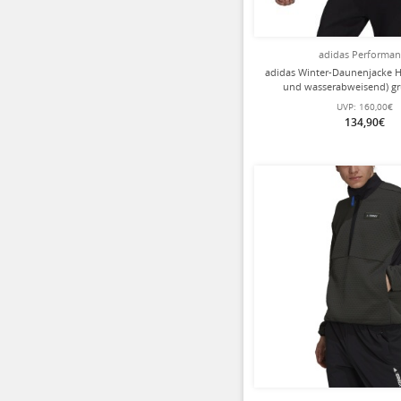
adidas Performa
adidas Winter-Daunenjacke H
und wasserabweisend) g
UVP:
160,00€
134,90€