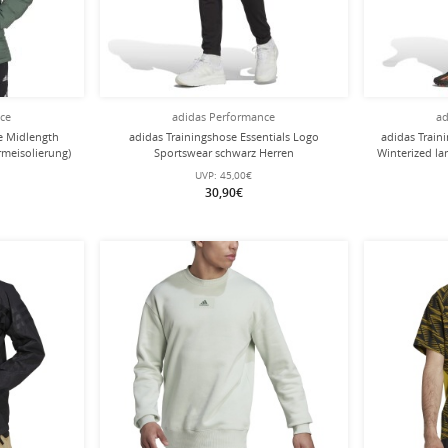
nce
adidas Performance
ad
e Midlength
adidas Trainingshose Essentials Logo
adidas Train
meisolierung)
Sportswear schwarz Herren
Winterized la
n
UVP:
45,00€
30,90€