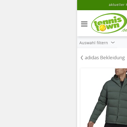
Zum Hauptinhalt springen
aktueller 
.de
Auswahl filtern
adidas Bekleidung