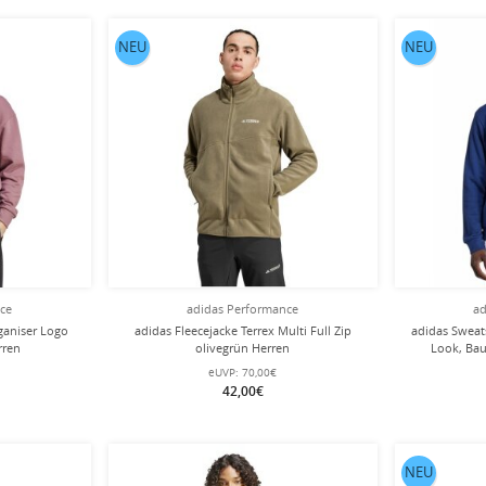
NEU
NEU
nce
adidas Performance
ad
ganiser Logo
adidas Fleecejacke Terrex Multi Full Zip
adidas Sweats
rren
olivegrün Herren
Look, Ba
eUVP:
70,00€
42,00€
NEU