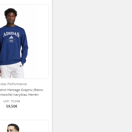
idas Performance
hirt Heritage Graphic (Retro-
umwolle) navyblau Herren
UVP:
70,00€
59,50€