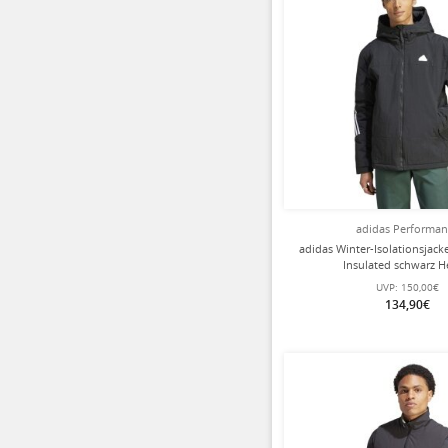
adidas Performa
adidas Winter-Isolationsjack
Insulated schwarz H
UVP:
150,00€
134,90€