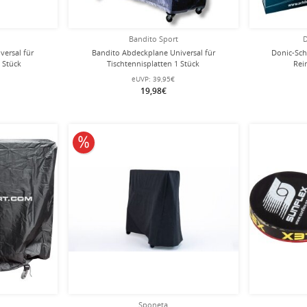
Bandito Sport
D
versal für
Bandito Abdeckplane Universal für
Donic-Sch
1 Stück
Tischtennisplatten 1 Stück
Rei
eUVP:
39,95€
19,98€
10% reduziert
Sponeta