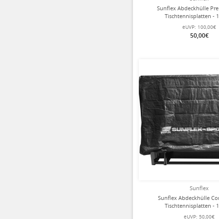
Sunflex Abdeckhülle Pr
Tischtennisplatten - 
eUVP:
100,00€
50,00€
Sunflex
Sunflex Abdeckhülle Co
Tischtennisplatten - 
eUVP:
50,00€