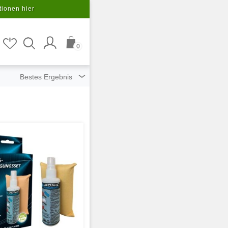
tionen hier
0