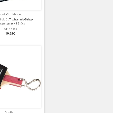
onic-Schildkroet
ildkröt Tischtennis-Belag-
nigungsset - 1 Stück
UVP:
12,99€
10,95€
Sunflex