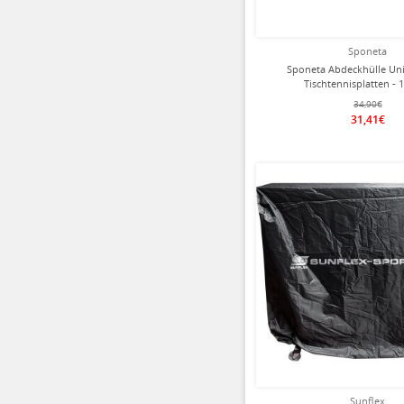
Sponeta
Sponeta Abdeckhülle Uni
Tischtennisplatten - 
34,90€
31,41€
Sunflex