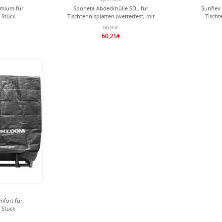
emium für
Sponeta Abdeckhülle SDL für
Sunflex
1 Stück
Tischtennisplatten (wetterfest, mit
Tischt
Klettverschluss) - 1 Stück
66,95€
60,25€
mfort für
1 Stück