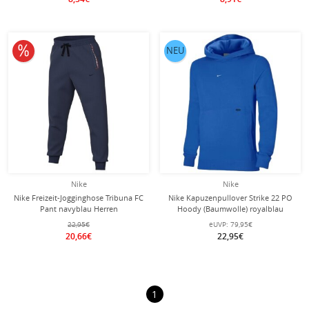
10% reduziert
NEU
Nike
Nike
Nike Freizeit-Jogginghose Tribuna FC
Nike Kapuzenpullover Strike 22 PO
Pant navyblau Herren
Hoody (Baumwolle) royalblau
Herren
22,95€
eUVP:
79,95€
20,66€
22,95€
1