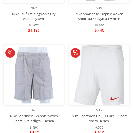
Nike
Nike
Nike Lauf-Trainingsjacke Dry
Nike Sporthose Graphic Woven
Academy AWF
Short kurz navyblau Herren
Deutschland/Germany (Full-Zip,
34,97€
10,49€
Stehkragen) weiss Herren
31,48€
9,44€
10% reduziert
10% reduziert
Nike
Nike
Nike Sporthose Graphic Woven
Nike Sporthose Dri-FIT Park III Short
Short kurz hellgrau Herren
weiss Herren
9,49€
9,90€
8,54€
8,91€