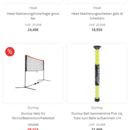
Head
Head
Head Markierungshüte/Kegel gross
Head Markierungsscheiben gelb (6
6er
Scheiben)
UVP:
25,00€
UVP:
20,00€
24,49€
18,95€
10% reduziert
Dunlop
Dunlop
Dunlop Netz für
Dunlop Ball-Sammelröhre Pick Up
Tennis/Badminton/Federball
Tube zum Bälle aufsammeln (14
höhenverstellbar - Breite 6 Meter
Bälle)
109,90€
UVP:
34,99€
98,91€
31,90€