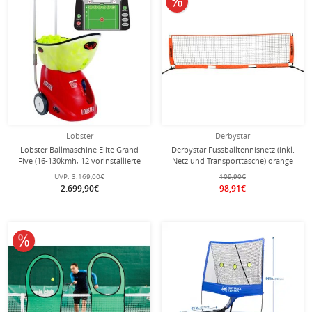
Lobster
Derbystar
Lobster Ballmaschine Elite Grand
Derbystar Fussballtennisnetz (inkl.
Five (16-130kmh, 12 vorinstallierte
Netz und Transporttasche) orange
Übungen, Akku bis zu 8h, Oszillator)
600x87cm
UVP:
3.169,00€
109,90€
2.699,90€
98,91€
10% reduziert