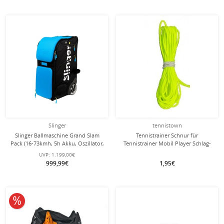
Slinger
tennistown
Slinger Ballmaschine Grand Slam
Tennistrainer Schnur für
Pack (16-73kmh, 5h Akku, Oszillator,
Tennistrainer Mobil Player Schlag-
Pick-Up Röhre, Handyhalterung)
Übungsgerät
UVP:
1.199,00€
999,99€
1,95€
10% reduziert