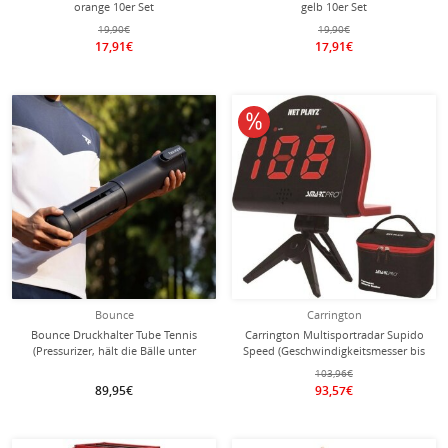
orange 10er Set
gelb 10er Set
19,90€
19,90€
17,91€
17,91€
10% reduziert
Bounce
Carrington
Bounce Druckhalter Tube Tennis
Carrington Multisportradar Supido
(Pressurizer, hält die Bälle unter
Speed (Geschwindigkeitsmesser bis
Druck) - 1 Dose
zu 199 km/h) - 1 Stück
103,96€
89,95€
93,57€