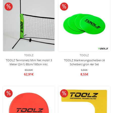
10% reduziert
10% reduziert
TOOLZ
TOOLZ
TOOLZ Tennisnetz Mini Net mobil 3
TOOLZ Markierungsscheiben (4
Meter (2in1) 80cm/160cm inkl.
Scheiben) grün 4er Set
Nylontasche
69,90€
9,50€
62,91€
8,55€
10% reduziert
10% reduziert