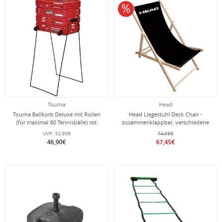
10% reduziert
Tourna
Head
Tourna Ballkorb Deluxe mit Rollen
Head Liegestuhl Deck Chair -
(für maximal 80 Tennisbälle) rot
zusammenklappbar, verschiedene
Sitzhöhen - schwarz
UVP:
52,90€
74,95€
46,90€
67,45€