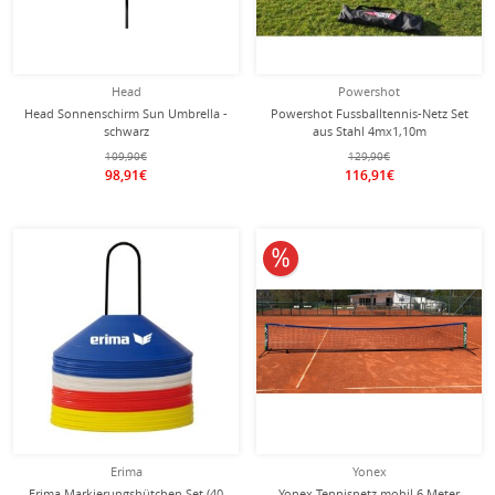
Head
Powershot
Head Sonnenschirm Sun Umbrella -
Powershot Fussballtennis-Netz Set
schwarz
aus Stahl 4mx1,10m
109,90€
129,90€
98,91€
116,91€
10% reduziert
Erima
Yonex
Erima Markierungshütchen Set (40
Yonex Tennisnetz mobil 6 Meter