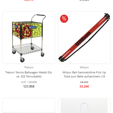
10% reduziert
Tretorn
Wilson
Tretorn Tennis-Ballwagen Metall (für
Wilson Ball-Sammelröhre Pick Up
ca. 325 Tennisbälle)
Tube zum Bälle aufsammeln (18
Bälle)
UVP:
149,90€
36,95€
127,95€
33,26€