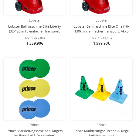
Lobster
Lobster
Lobster Ballmaschine Elite Liberty
Lobster Ballmaschine Elite One (16-
(32-120kmh, einfacher Transport,
130kmh, einfacher Transport, Akku
Akku bis zu 4h, Oszillator)
bis zu 8h, Oszillator)
UVP:
1.499,00€
UVP:
1.749,00€
1.359,90€
1.599,90€
Prince
Prince
Prince Markierungsscheiben Targets
Prince Markierungshütchen (9 Kegel
im Beutel (6 Stück sortiert)
farblich sortiert)