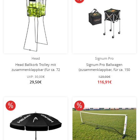
Head
Signum Pro
Head Ballkorb Trolley mit
Signum Pro Ballwagen
zusammenklappbar (für ca. 72
(zusammenklappbar, für ca. 150
Tennisbälle) schwarz
Tennisbälle) schwarz - 1 Stück
UVP:
30,00€
129,90€
29,50€
116,91€
10% reduziert
10% reduziert