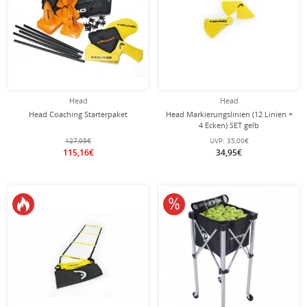
Head
Head
Head Coaching Starterpaket
Head Markierungslinien (12 Linien +
4 Ecken) SET gelb
127,95€
UVP:
35,00€
115,16€
34,95€
10% reduziert