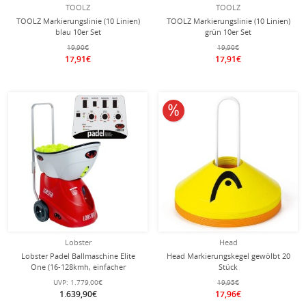
TOOLZ
TOOLZ
TOOLZ Markierungslinie (10 Linien)
TOOLZ Markierungslinie (10 Linien)
blau 10er Set
grün 10er Set
19,90€
19,90€
17,91€
17,91€
10% reduziert
Lobster
Head
Lobster Padel Ballmaschine Elite
Head Markierungskegel gewölbt 20
One (16-128kmh, einfacher
Stück
Transport, Akku bis zu 6h)
UVP:
1.779,00€
19,95€
1.639,90€
17,96€