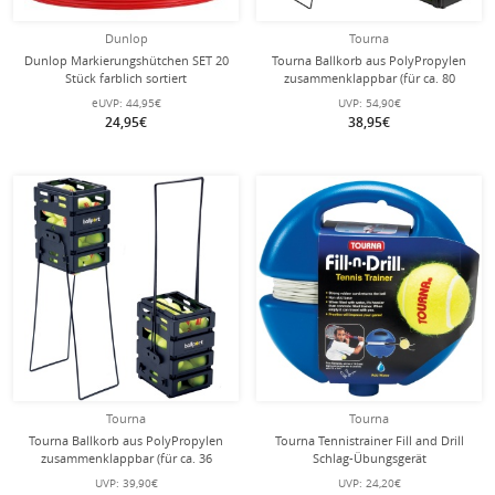
Dunlop
Tourna
Dunlop Markierungshütchen SET 20
Tourna Ballkorb aus PolyPropylen
Stück farblich sortiert
zusammenklappbar (für ca. 80
Tennisbälle)
eUVP:
44,95€
UVP:
54,90€
24,95€
38,95€
Tourna
Tourna
Tourna Ballkorb aus PolyPropylen
Tourna Tennistrainer Fill and Drill
zusammenklappbar (für ca. 36
Schlag-Übungsgerät
Tennisbälle)
UVP:
39,90€
UVP:
24,20€