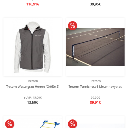
116,91€
39,95€
10% reduziert
Tretorn
Tretorn
Tretorn Weste grau Herren (Größe S)
Tretorn Tennisnetz 6 Meter navyblau
eUVP:
45,00€
99,90€
13,50€
89,91€
10% reduziert
10% reduziert