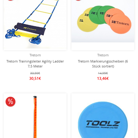
Tretorn
Tretorn
Tretorn Trainingsleiter Agility Ladder
Tretorn Markierungsscheiben (6
7,5 Meter
Stück sortiert)
33,90€
14,95€
30,51€
13,46€
10% reduziert