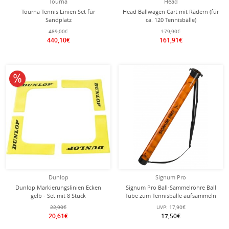
Tourna
Head
Tourna Tennis Linien Set für
Head Ballwagen Cart mit Rädern (für
Sandplatz
ca. 120 Tennisbälle)
489,00€
179,90€
440,10€
161,91€
10% reduziert
Dunlop
Signum Pro
Dunlop Markierungslinien Ecken
Signum Pro Ball-Sammelröhre Ball
gelb - Set mit 8 Stück
Tube zum Tennisbälle aufsammeln
(15 Bälle)
22,90€
UVP:
17,90€
20,61€
17,50€