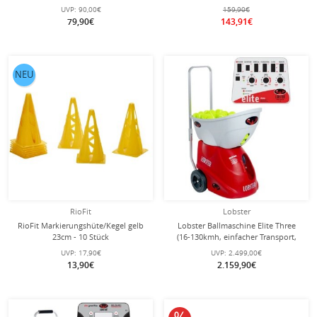
UVP:
90,00€
159,90€
79,90€
143,91€
NEU
RioFit
Lobster
RioFit Markierungshüte/Kegel gelb
Lobster Ballmaschine Elite Three
23cm - 10 Stück
(16-130kmh, einfacher Transport,
Akku bis zu 8h, Oszillator)
UVP:
17,90€
UVP:
2.499,00€
13,90€
2.159,90€
10% reduziert