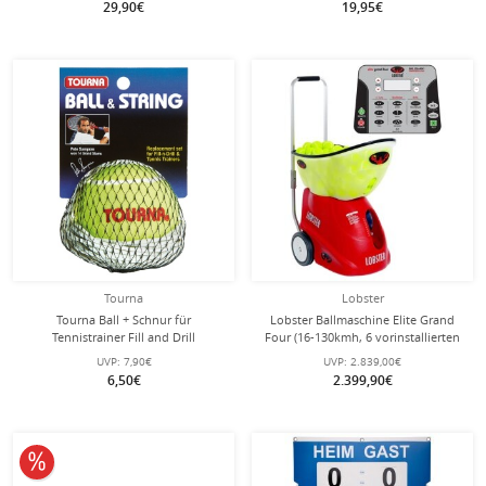
29,90€
19,95€
Tourna
Lobster
Tourna Ball + Schnur für
Lobster Ballmaschine Elite Grand
Tennistrainer Fill and Drill
Four (16-130kmh, 6 vorinstallierten
6-Schuss-Übungen, Akku bis zu 8h,
UVP:
7,90€
UVP:
2.839,00€
Oszillator)
6,50€
2.399,90€
10% reduziert