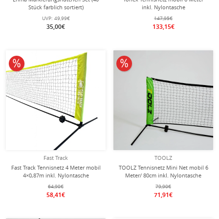
Stück farblich sortiert)
inkl. Nylontasche
UVP:
49,99€
147,95€
35,00€
133,15€
10% reduziert
10% reduziert
Fast Track
TOOLZ
Fast Track Tennisnetz 4 Meter mobil
TOOLZ Tennisnetz Mini Net mobil 6
4×0,87m inkl. Nylontasche
Meter/ 80cm inkl. Nylontasche
64,90€
79,90€
58,41€
71,91€