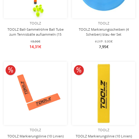
TOOLZ
TOOLZ
TOOLZ Ball-Sammelröhre Ball Tube
TOOLZ Markierungsscheiben (4
zum Tennisbälle aufsammeln (15
Scheiben) blau 4er Set
Bälle) orange
15,90€
eUVP:
9,90€
14,31€
7,95€
10% reduziert
10% reduziert
TOOLZ
TOOLZ
TOOLZ Markierungslinie (10 Linien)
TOOLZ Markierungslinie (10 Linien)