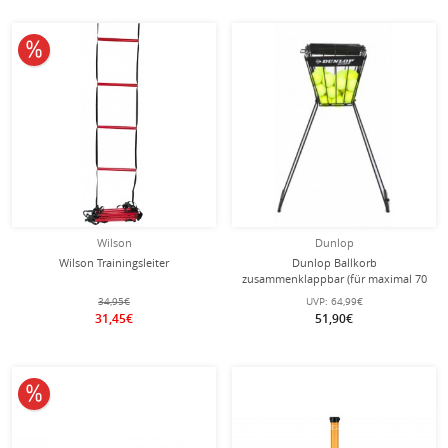
10% reduziert
Wilson
Dunlop
Wilson Trainingsleiter
Dunlop Ballkorb
zusammenklappbar (für maximal 70
Bälle)
34,95€
UVP:
64,99€
31,45€
51,90€
10% reduziert