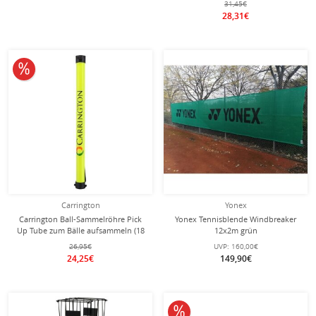
31,45€
28,31€
10% reduziert
Carrington
Yonex
Carrington Ball-Sammelröhre Pick
Yonex Tennisblende Windbreaker
Up Tube zum Bälle aufsammeln (18
12x2m grün
Bälle)
26,95€
UVP:
160,00€
24,25€
149,90€
10% reduziert