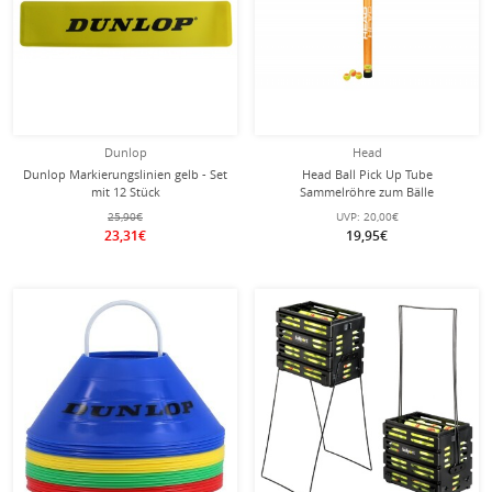
Dunlop
Head
Dunlop Markierungslinien gelb - Set
Head Ball Pick Up Tube
mit 12 Stück
Sammelröhre zum Bälle
aufsammeln (14 Bälle)
25,90€
UVP:
20,00€
23,31€
19,95€