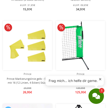
eUVP:
31,95€
eUVP:
69,95€
15,97€
34,97€
10% reduziert
10% reduziert
Prince
Prince
Prince Markierungslinie gelb - Set
Prince Tennisnetz mobil 6,1 Meter
mit 16 (12 Linien, 4 Ecken) Stück
inkl. Nylontasche
29,95€
139,95€
26,95€
125,95€