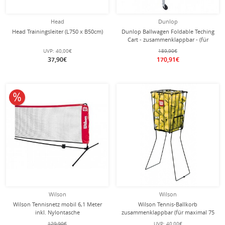
Head
Dunlop
Head Trainingsleiter (L750 x B50cm)
Dunlop Ballwagen Foldable Teching
Cart - zusammenklappbar - (für
maximal 144 Bälle)
UVP:
40,00€
189,90€
37,90€
170,91€
10% reduziert
Wilson
Wilson
Wilson Tennisnetz mobil 6,1 Meter
Wilson Tennis-Ballkorb
inkl. Nylontasche
zusammenklappbar (für maximal 75
Tennisbälle)
129,90€
UVP:
40,00€