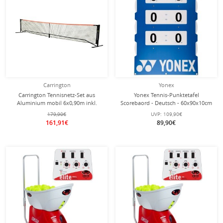
Carrington
Yonex
Carrington Tennisnetz-Set aus
Yonex Tennis-Punktetafel
Aluminium mobil 6x0,90m inkl.
Scorebaord - Deutsch - 60x90x10cm
Tragetasche
179,90€
UVP:
109,90€
161,91€
89,90€