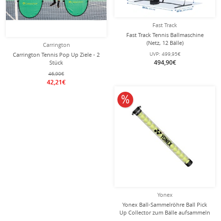
Fast Track
Fast Track Tennis Ballmaschine
(Netz, 12 Bälle)
Carrington
UVP:
499,95€
Carrington Tennis Pop Up Ziele - 2
494,90€
Stück
46,90€
42,21€
10% reduziert
Yonex
Yonex Ball-Sammelröhre Ball Pick
Up Collector zum Bälle aufsammeln
(15 Bälle)