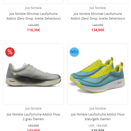
Joe Nimble
Joe Nimble
Joe Nimble Minimal-Laufschuhe
Joe Nimble Minimal-Laufschuhe
Addict (Zero Drop, breite Zehenbox)
Addict (Zero Drop, breite Zehenbox)
schwarz Damen
2026 grau/blau Damen
129,28€
149,95€
116,36€
134,96€
10% reduziert
NEU
Joe Nimble
Joe Nimble
Joe Nimble Laufschuhe Addict Flow
Joe Nimble Laufschuhe Addict Flow
2 grau Damen
blau/gelb Damen
159,95€
UVP:
189,00€
143,95€
116,91€