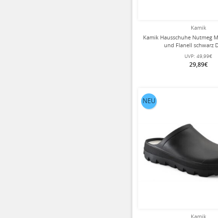
Kamik
Kamik Hausschuhe Nutmeg Mi
und Flanell schwarz
UVP:
49,99€
29,89€
NEU
Kamik