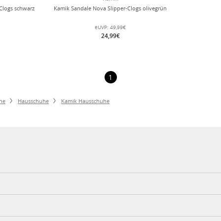
Clogs schwarz
Kamik Sandale Nova Slipper-Clogs olivegrün
eUVP:
49,99€
24,99€
1
he
Hausschuhe
Kamik Hausschuhe