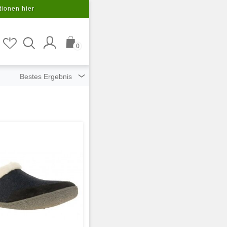
tionen hier
0