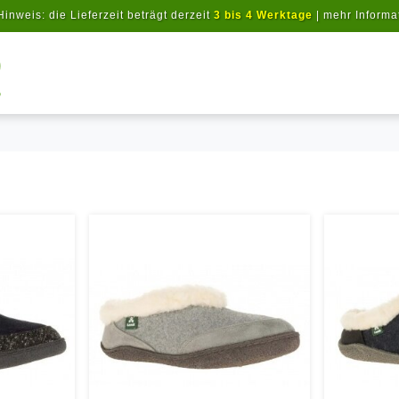
Hinweis: die Lieferzeit beträgt derzeit
3 bis 4 Werktage
|
mehr Informa
Artikel suchen