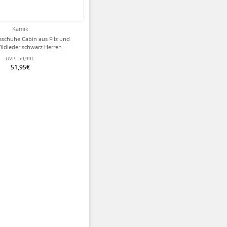
Kamik
schuhe Cabin aus Filz und
ildleder schwarz Herren
UVP:
59,99€
51,95€