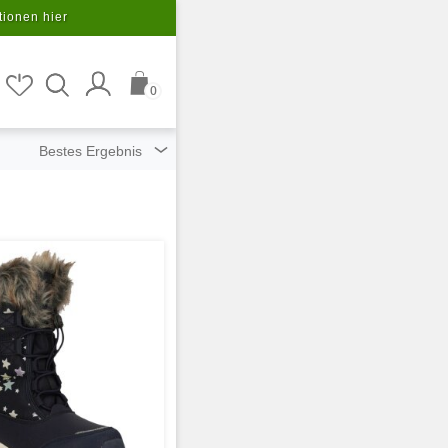
tionen hier
0