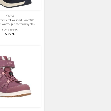
Zigzag
terstiefel Wesend Boot WP
t, warm, gefüttert) navyblau
Mädchen
eUVP:
89,95€
53,97€