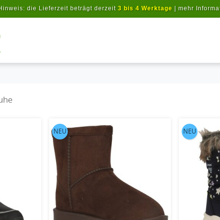
Hinweis: die Lieferzeit beträgt derzeit
3 bis 4 Werktage
|
mehr Informa
Artikel suchen
uhe
NEU
NEU