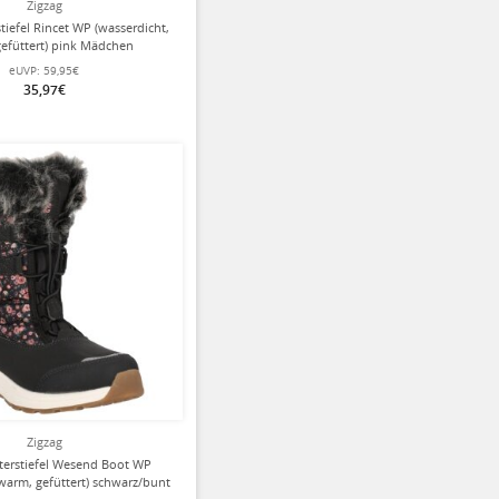
Zigzag
tiefel Rincet WP (wasserdicht,
efüttert) pink Mädchen
eUVP:
59,95€
35,97€
Zigzag
terstiefel Wesend Boot WP
 warm, gefüttert) schwarz/bunt