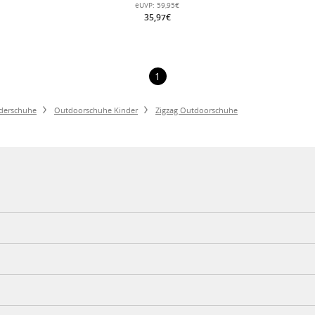
eUVP:
59,95€
35,97€
1
derschuhe
Outdoorschuhe Kinder
Zigzag Outdoorschuhe