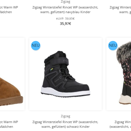
Zigzag
Boot Warm WP
Zigzag Winterstiefel Rincet WP (wasserdicht,
Zigzag Winters
 Mädchen
warm, gefüttert) navyblau Kinder
warm, g
eUVP:
59,95€
35,97€
NEU
NEU
Zigzag
Boot Warm WP
Zigzag Winterstiefel Rincet WP (wasserdicht,
Zigzag Win
n Mädchen
warm, gefüttert) schwarz Kinder
(wasserdicht,