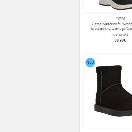
Zigzag
Zigzag Winterstiefel Wes
(wasserdicht, warm, gefütt
Mädchen
UVP:
89,95€
38,98€
NEU