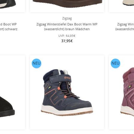
Zigzag
end Boot WP
Zigzag Winterstiefel Dax Boot Warm WP
Zigzag Win
ert) schwarz
(wasserdicht) braun Mädchen
(wasserdich
UVP:
64,95€
37,95€
NEU
NEU