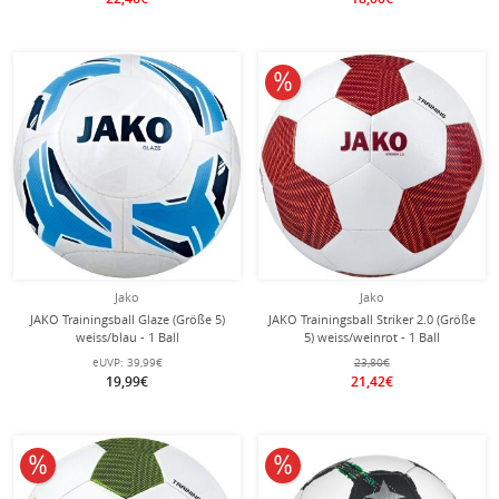
10% reduziert
Jako
Jako
JAKO Trainingsball Glaze (Größe 5)
JAKO Trainingsball Striker 2.0 (Größe
weiss/blau - 1 Ball
5) weiss/weinrot - 1 Ball
eUVP:
39,99€
23,80€
19,99€
21,42€
10% reduziert
10% reduziert