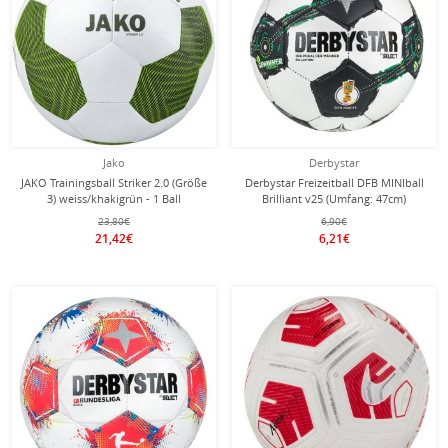
Jako
Derbystar
JAKO Trainingsball Striker 2.0 (Größe
Derbystar Freizeitball DFB MINIball
3) weiss/khakigrün - 1 Ball
Brilliant v25 (Umfang: 47cm)
weiss/schwarz/grün - 1 Stück
23,80€
6,90€
21,42€
6,21€