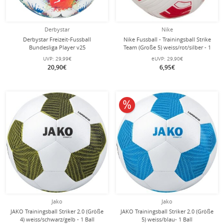
Derbystar
Nike
Derbystar Freizeit-Fussball
Nike Fussball - Trainingsball Strike
Bundesliga Player v25
Team (Große 5) weiss/rot/silber - 1
weiss/rot/blau - 1 Ball (Größe 5)
Ball
UVP:
29,99€
eUVP:
29,90€
20,90€
6,95€
10% reduziert
Jako
Jako
JAKO Trainingsball Striker 2.0 (Größe
JAKO Trainingsball Striker 2.0 (Größe
4) weiss/schwarz/gelb - 1 Ball
5) weiss/blau- 1 Ball