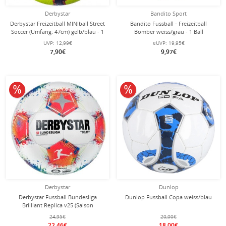
Derbystar
Bandito Sport
Derbystar Freizeitball MINIball Street
Bandito Fussball - Freizeitball
Soccer (Umfang: 47cm) gelb/blau - 1
Bomber weiss/grau - 1 Ball
Stück
UVP:
12,99€
eUVP:
19,95€
7,90€
9,97€
10% reduziert
10% reduziert
Derbystar
Dunlop
Derbystar Fussball Bundesliga
Dunlop Fussball Copa weiss/blau
Brilliant Replica v25 (Saison
2025/2026) weiss/blau/rot
24,95€
20,00€
22,46€
18,00€