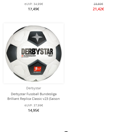
eUVP:
34,99€
23,80€
17,49€
21,42€
Derbystar
Derbystar Fussball Bundesliga
Brilliant Replica Classic v23 (Saison
2023/2024) weiss/schwarz/grau
eUVP:
37,99€
14,95€