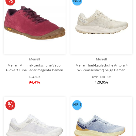
NEU
Merrell
Merrell
Merrell Minimal-Laufschuhe Vapor
Merrell Trail-Laufschuhe Antora 4
Glove 3 Luna Leder magenta Damen
WP (wasserdicht) beige Damen
104,90€
UVP:
150,00€
94,41€
129,95€
10% reduziert
NEU