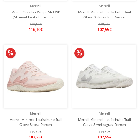
Merrell
Merrell
Merrell Sneaker Wrapt Mid WP
Merrell Minimal-Laufschuhe Trail
(Minimal-Laufschuhe, Leder,
Glove 8 lila/violett Damen
wasserdicht) schwarz Damen
129,00€
119,50€
116,10€
107,55€
10% reduziert
10% reduziert
Merrell
Merrell
Merrell Minimal-Laufschuhe Trail
Merrell Minimal-Laufschuhe Trail
Glove 8 rosa Damen
Glove 8 weiss/grau Damen
119,50€
119,50€
107,55€
107,55€