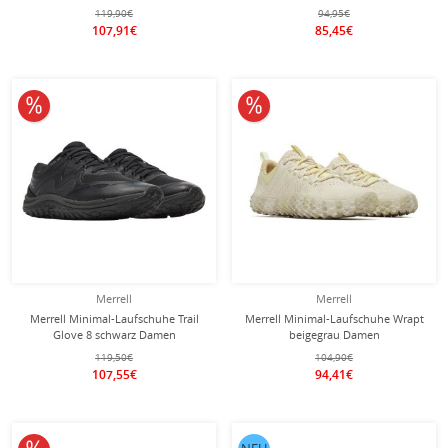
119,90€
94,95€
107,91€
85,45€
10% reduziert
10% reduziert
Merrell
Merrell
Merrell Minimal-Laufschuhe Trail
Merrell Minimal-Laufschuhe Wrapt
Glove 8 schwarz Damen
beigegrau Damen
119,50€
104,90€
107,55€
94,41€
10% reduziert