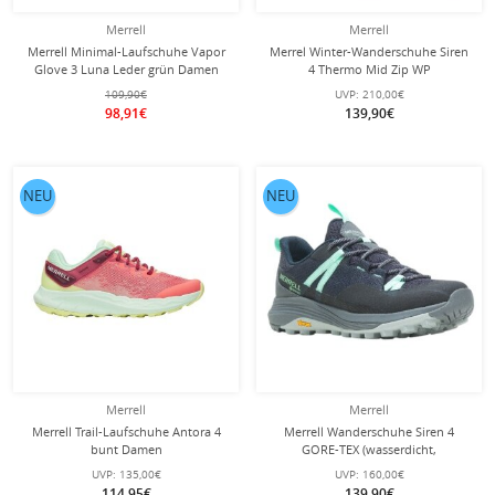
Merrell
Merrell
Merrell Minimal-Laufschuhe Vapor
Merrel Winter-Wanderschuhe Siren
Glove 3 Luna Leder grün Damen
4 Thermo Mid Zip WP
(Vollnarbenleder, wasserdicht)
109,90€
UVP:
210,00€
charcoalgrau Damen
98,91€
139,90€
NEU
NEU
Merrell
Merrell
Merrell Trail-Laufschuhe Antora 4
Merrell Wanderschuhe Siren 4
bunt Damen
GORE-TEX (wasserdicht,
atmungsaktiv) navyblau Damen
UVP:
135,00€
UVP:
160,00€
114,95€
139,90€