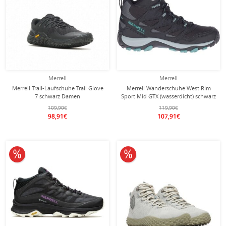
Merrell
Merrell
Merrell Trail-Laufschuhe Trail Glove
Merrell Wanderschuhe West Rim
7 schwarz Damen
Sport Mid GTX (wasserdicht) schwarz
Damen
109,90€
119,90€
98,91€
107,91€
10% reduziert
10% reduziert