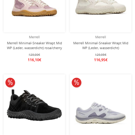
Merrell
Merrell
Merrell Minimal-Sneaker Wrapt Mid
Merrell Minimal-Sneaker Wrapt Mid
WP (Leder, wasserdicht) rosa/cherry
WP (Leder, wasserdicht)
Damen
hellgrau/beige Damen
129,00€
129,95€
116,10€
116,95€
10% reduziert
10% reduziert