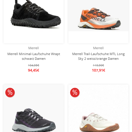
Merrell
Merrell
Merrell Minimal-Laufschuhe Wrapt
Merrell Trail-Laufschuhe MTL Long
schwarz Damen
Sky 2 weiss/orange Damen
104,95€
119,90€
94,45€
107,91€
10% reduziert
10% reduziert