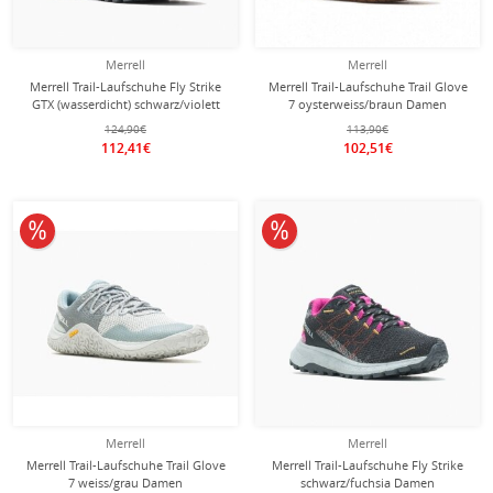
Merrell
Merrell
Merrell Trail-Laufschuhe Fly Strike
Merrell Trail-Laufschuhe Trail Glove
GTX (wasserdicht) schwarz/violett
7 oysterweiss/braun Damen
Damen
124,90€
113,90€
112,41€
102,51€
10% reduziert
10% reduziert
Merrell
Merrell
Merrell Trail-Laufschuhe Trail Glove
Merrell Trail-Laufschuhe Fly Strike
7 weiss/grau Damen
schwarz/fuchsia Damen