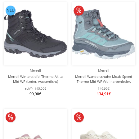
10% reduziert
NEU
Merrell
Merrell
Merrell Winterstiefel Thermo Akita
Merrell Wanderschuhe Moab Speed
Mid WP (Leder, wasserdicht)
Thermo Mid WP (Vollnarbenleder,
schwarz Damen
wasserdicht) blau/grau Damen
eUVP:
145,00€
149,90€
99,90€
134,91€
10% reduziert
10% reduziert