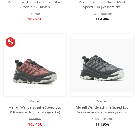
Merrell Trail-Laufschuhe Trail Glove
Merrell Trail-Laufschuhe Moab
7 rosa/pink Damen
Speed GTX (wasserdicht)
dunkelblau/hellblau Damen
119,90€
UVP:
160,00€
107,91€
119,90€
10% reduziert
Merrell
Merrell
Merrell Wanderschuhe Speed Eco
Merrell Wanderschuhe Speed Eco
WP (wasserdicht, atmungsaktiv)
WP (wasserdicht, atmungsaktiv)
charcoal/rot Damen
charcoal/orchidpink Damen
114,95€
eUVP:
135,00€
103,46€
114,95€