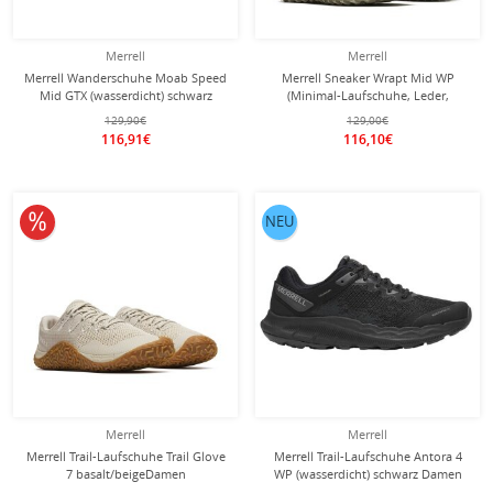
Merrell
Merrell
Merrell Wanderschuhe Moab Speed
Merrell Sneaker Wrapt Mid WP
Mid GTX (wasserdicht) schwarz
(Minimal-Laufschuhe, Leder,
Damen
wasserdicht) grau Damen
129,90€
129,00€
116,91€
116,10€
10% reduziert
NEU
Merrell
Merrell
Merrell Trail-Laufschuhe Trail Glove
Merrell Trail-Laufschuhe Antora 4
7 basalt/beigeDamen
WP (wasserdicht) schwarz Damen