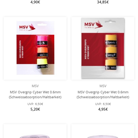
4,90€
34,85€
MSV
MSV
MSV Overgrip Cyber Wet 0.6mm
MSV Overgrip Cyber Wet 0.6mm
(Schweissabsorption/Haltbarkeit)
(Schweissabsorption/Haltbarkeit)
sortiert 3er
gelb 3er
UVP:
6,50€
UVP:
6,50€
5,20€
4,95€