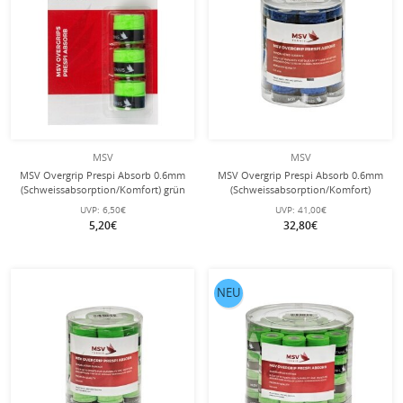
MSV
MSV
MSV Overgrip Prespi Absorb 0.6mm
MSV Overgrip Prespi Absorb 0.6mm
(Schweissabsorption/Komfort) grün
(Schweissabsorption/Komfort)
3er
dunkelblau 24er Box
UVP:
6,50€
UVP:
41,00€
5,20€
32,80€
NEU