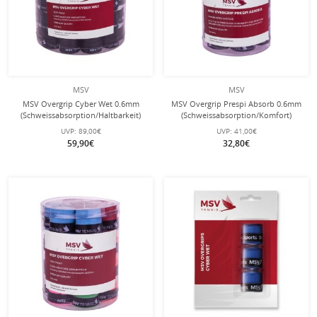
MSV
MSV
MSV Overgrip Cyber Wet 0.6mm
MSV Overgrip Prespi Absorb 0.6mm
(Schweissabsorption/Haltbarkeit)
(Schweissabsorption/Komfort)
schwarz 60er Box
hellblau 24er Dose
UVP:
89,00€
UVP:
41,00€
59,90€
32,80€