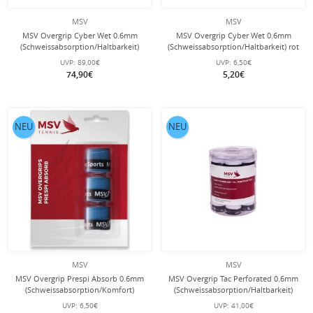
MSV
MSV
MSV Overgrip Cyber Wet 0.6mm
MSV Overgrip Cyber Wet 0.6mm
(Schweissabsorption/Haltbarkeit)
(Schweissabsorption/Haltbarkeit) rot
weiss 60er Box
3er
UVP:
89,00€
UVP:
6,50€
74,90€
5,20€
NEU
NEU
MSV
MSV
MSV Overgrip Prespi Absorb 0.6mm
MSV Overgrip Tac Perforated 0.6mm
(Schweissabsorption/Komfort)
(Schweissabsorption/Haltbarkeit)
hellblau 3er
weiss 24er Dose
UVP:
6,50€
UVP:
41,00€