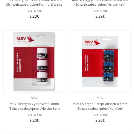
(Schweissabsorption/Komfort) weiss
(Schweissabsorption/Haltbarkeit)
3er
weiss 3er
UVP:
6,50€
UVP:
6,50€
5,20€
5,39€
MSV
MSV
MSV Overgrip Cyber Wet 0.6mm
MSV Overgrip Prespi Absorb 0.6mm
(Schweissabsorption/Haltbarkeit)
(Schweissabsorption/Komfort)
weiss 3er
dunkelblau 3er
UVP:
6,50€
UVP:
6,50€
5,20€
5,20€