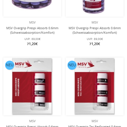
MSV
MSV
MSV Overgrip Prespi Absorb 0.6mm
MSV Overgrip Prespi Absorb 0.6mm
(Schweissabsorption/Komfort)
(Schweissabsorption/Komfort)
hellblau 60er Box
blau/weiss 60er Box
UVP:
89,00€
UVP:
89,00€
71,20€
71,20€
NEU
NEU
MSV
MSV
MSV Overgrip Prespi Absorb 0.6mm
MSV Overgrip Tac Perforated 0.6mm