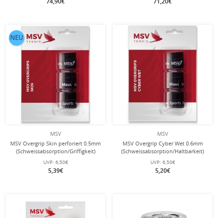
74,90€
71,20€
NEU
MSV
MSV
MSV Overgrip Skin perforiert 0.5mm
MSV Overgrip Cyber Wet 0.6mm
(Schweissabsorption/Griffigkeit)
(Schweissabsorption/Haltbarkeit)
schwarz 3er
schwarz 3er
UVP:
6,50€
UVP:
6,50€
5,39€
5,20€