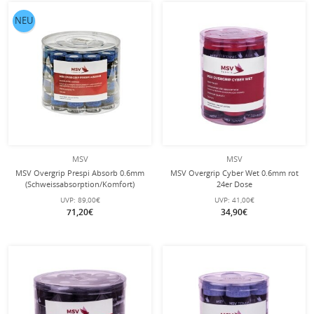
NEU
MSV
MSV
MSV Overgrip Prespi Absorb 0.6mm
MSV Overgrip Cyber Wet 0.6mm rot
(Schweissabsorption/Komfort)
24er Dose
dunkelblau 60er Box
UVP:
89,00€
UVP:
41,00€
71,20€
34,90€