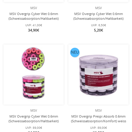
MSV
MSV
MSV Overgrip Cyber Wet 0.6mm
MSV Overgrip Cyber Wet 0.6mm
(Schweissabsorption/Haltbarkeit)
(Schweissabsorption/Haltbarkeit)
sortiert 24er Box
blau 3er
UVP:
41,00€
UVP:
6,50€
34,90€
5,20€
NEU
MSV
MSV
MSV Overgrip Cyber Wet 0.6mm
MSV Overgrip Prespi Absorb 0.6mm
(Schweissabsorption/Haltbarkeit)
(Schweissabsorption/Komfort) weiss
neongelb/orange/pink 60er Box
60er Box
UVP:
89,00€
UVP:
89,00€