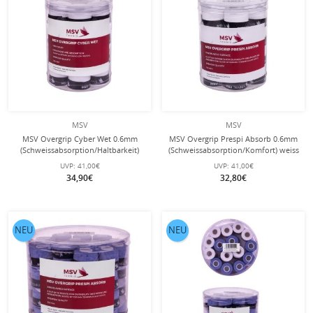
MSV
MSV
MSV Overgrip Cyber Wet 0.6mm
MSV Overgrip Prespi Absorb 0.6mm
(Schweissabsorption/Haltbarkeit)
(Schweissabsorption/Komfort) weiss
weiss 24er Box
24er Box
UVP:
41,00€
UVP:
41,00€
34,90€
32,80€
NEU
NEU