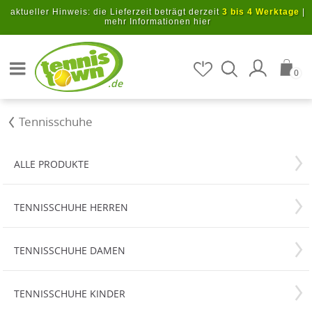
Zum Hauptinhalt springen
aktueller Hinweis: die Lieferzeit beträgt derzeit
3 bis 4 Werktage
|
mehr Informationen hier
Artikel suchen
0
.de
Tennisschuhe
ALLE PRODUKTE
TENNISSCHUHE HERREN
TENNISSCHUHE DAMEN
TENNISSCHUHE KINDER