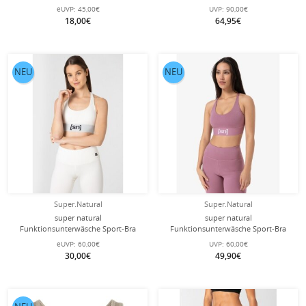
Tundra 175 Boyfriend Hipster
schwarz Herren - 2 Stück
eUVP:
45,00€
UVP:
90,00€
(Merinowolle) weiss Damen
18,00€
64,95€
NEU
NEU
Super.Natural
Super.Natural
super natural
super natural
Funktionsunterwäsche Sport-Bra
Funktionsunterwäsche Sport-Bra
Super Top (angenehmer
Super Top (angenehmer
eUVP:
60,00€
UVP:
60,00€
Tragekomfort) weiss Damen
Tragekomfort) orchidpink Damen
30,00€
49,90€