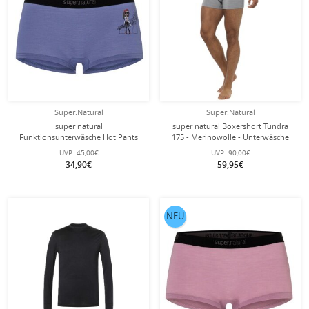
Super.Natural
Super.Natural
super natural
super natural Boxershort Tundra
Funktionsunterwäsche Hot Pants
175 - Merinowolle - Unterwäsche
Hipsy Hipster (Merinowolle)
grau Herren - 2 Stück
UVP:
45,00€
UVP:
90,00€
violett/blau Damen
34,90€
59,95€
NEU