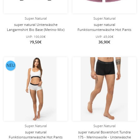
Super.Natural
Super.Natural
super natural Unterwäsche
super natural
Langarmshirt Bio Base (Merino-Mix)
Funktionsunterwäsche Hot Pants
schwarz Herren
Tundra 175 Boyfriend Hipster
UVP:
100,00€
UVP:
45,00€
(Merinowolle) mauve pink Damen
79,50€
36,90€
NEU
Super.Natural
Super.Natural
super natural
super natural Boxershort Tundra
Funktionsunterwäsche Hot Pants
175 - Merinowolle - Unterwäsche