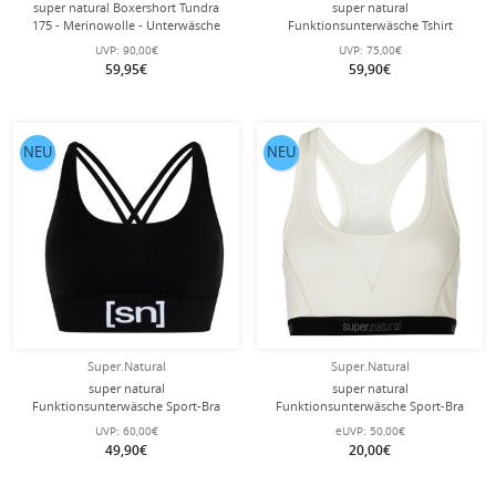
super natural Boxershort Tundra
super natural
175 - Merinowolle - Unterwäsche
Funktionsunterwäsche Tshirt
Chinois grün Herren - 2 Stück
Sierra140 Tee (Merino-Mix,
UVP:
90,00€
UVP:
75,00€
Feuchtigkeitstransport) schwarz
59,95€
59,90€
Herren
NEU
NEU
Super.Natural
Super.Natural
super natural
super natural
Funktionsunterwäsche Sport-Bra
Funktionsunterwäsche Sport-Bra
Super Top (angenehmer
Tundra 220 Semplice (angenehmer
UVP:
60,00€
eUVP:
50,00€
Tragekomfort) schwarz Damen
Tragekomfort) weiss Damen
49,90€
20,00€