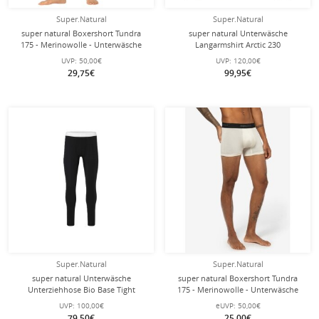
Super.Natural
Super.Natural
super natural Boxershort Tundra
super natural Unterwäsche
175 - Merinowolle - Unterwäsche
Langarmshirt Arctic 230
Chinois grün Herren - 1 Stück
(Merionwolle, maximale
UVP:
50,00€
UVP:
120,00€
Wärmeleistung) schwarz Herren
29,75€
99,95€
Super.Natural
Super.Natural
super natural Unterwäsche
super natural Boxershort Tundra
Unterziehhose Bio Base Tight
175 - Merinowolle - Unterwäsche
(Merino-Mix) schwarz Herren
weiss Herren - 1 Stück
UVP:
100,00€
eUVP:
50,00€
79,50€
25,00€