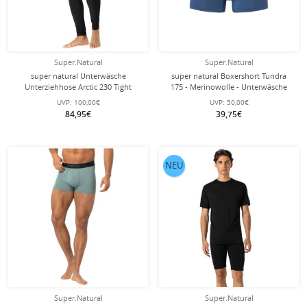
Super.Natural
Super.Natural
super natural Unterwäsche
super natural Boxershort Tundra
Unterziehhose Arctic 230 Tight
175 - Merinowolle - Unterwäsche
(Merionwolle, maximale
oceanblau Herren - 1 Stück
UVP:
100,00€
UVP:
50,00€
Wärmeleistung) schwarz Herren
84,95€
39,75€
NEU
Super.Natural
Super.Natural