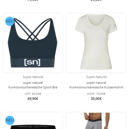
NEU
Super.Natural
Super.Natural
super natural
super natural
Funktionsunterwäsche Sport-Bra
Funktionsunterwäsche Kurzarmshirt
Super Top (angenehmer
V-Neck Sierra 140 Tee (Merino-Mix)
UVP:
60,00€
eUVP:
75,00€
Tragekomfort) dunkelblau Damen
weiss Damen
49,90€
30,00€
NEU