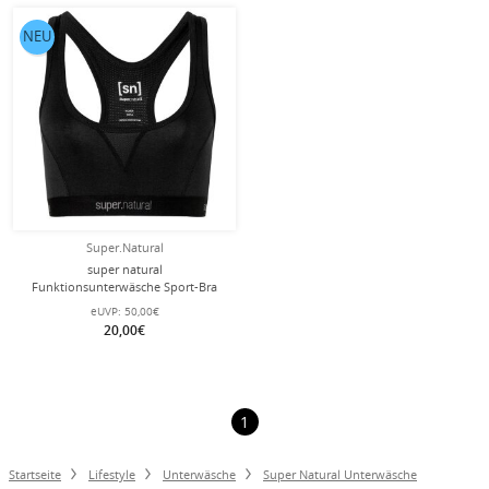
NEU
Super.Natural
super natural
Funktionsunterwäsche Sport-Bra
Tundra 220 Semplice (angenehmer
eUVP:
50,00€
Tragekomfort) schwarz Damen
20,00€
1
Startseite
Lifestyle
Unterwäsche
Super Natural Unterwäsche