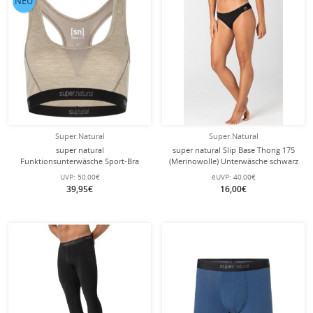
NEU
Super.Natural
Super.Natural
super natural
super natural Slip Base Thong 175
Funktionsunterwäsche Sport-Bra
(Merinowolle) Unterwäsche schwarz
Tundra 220 Semplice (angenehmer
Damen
UVP:
50,00€
eUVP:
40,00€
Tragekomfort) vintage beige/khaki
39,95€
16,00€
Damen