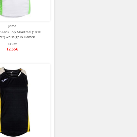
Joma
t-Tank Top Montreal (100%
ter) weiss/grün Damen
13,95€
12,55€
ziert