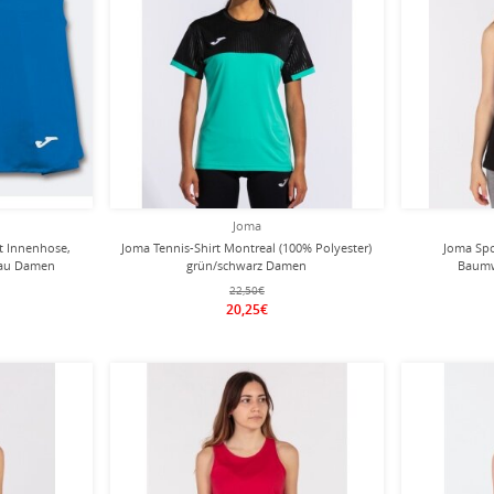
Joma
it Innenhose,
Joma Tennis-Shirt Montreal (100% Polyester)
Joma Spo
blau Damen
grün/schwarz Damen
Baumw
22,50€
20,25€