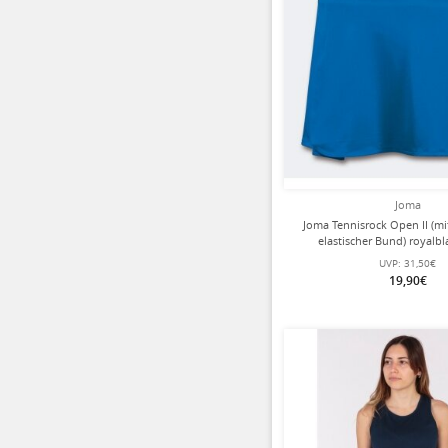
Joma
Joma Tennisrock Open II (m
elastischer Bund) royal
UVP:
31,50€
19,90€