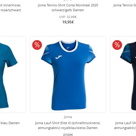
it Innenhose,
Joma Tennis-Shirt Corta Montreal 2025
Joma Tennis-S
 rosa/schwarz
schwarz/gelb Damen
UVP:
32,99€
19,95€
10% reduziert
10% redu
Joma
e blau Damen
Joma Lauf-Shirt Elite XI (schnelltrocknend,
Joma Lauf-Shi
atmungsaktiv) royalblau/weiss Damen
atmungsaktiv
27,90€