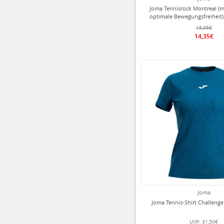
Joma Tennisrock Montreal (m
optimale Bewegungsfreiheit)
Damen
15,95€
14,35€
Joma
Joma Tennis-Shirt Challeng
UVP:
31,50€