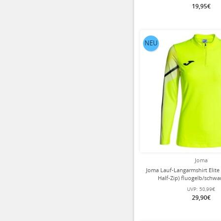
19,95€
NEU
Joma
Joma Lauf-Langarmshirt Elite 
Half-Zip) fluogelb/schw
UVP:
50,99€
29,90€