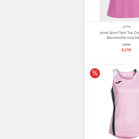
Joma
Joma Sport-Tank Top Oa
Baumwolle) rosa D
6,90€
6,21€
10% reduziert