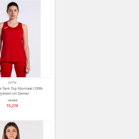
ziert
Joma
s-Tank Top Montreal (100%
lyester) rot Damen
16,90€
15,21€