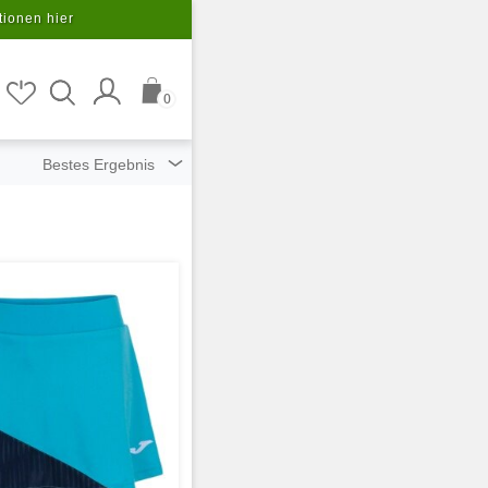
tionen hier
0