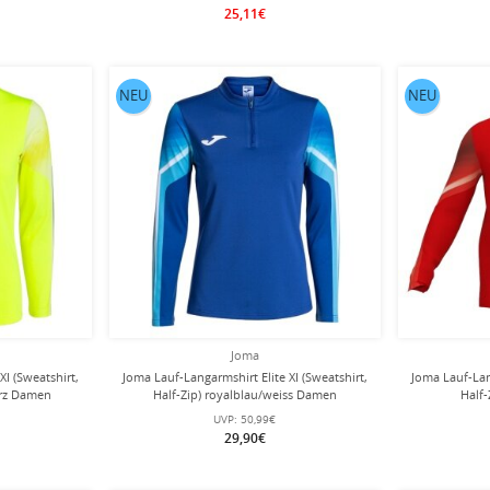
25,11€
NEU
NEU
Joma
XI (Sweatshirt,
Joma Lauf-Langarmshirt Elite XI (Sweatshirt,
Joma Lauf-Lang
arz Damen
Half-Zip) royalblau/weiss Damen
Half-
UVP:
50,99€
29,90€