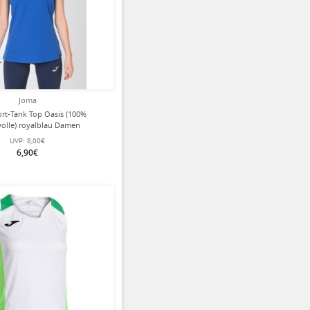
Joma
rt-Tank Top Oasis (100%
lle) royalblau Damen
UVP:
8,00€
6,90€
ziert