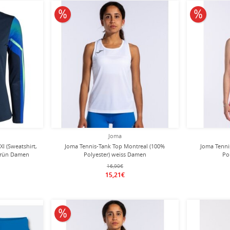
10% reduziert
10% redu
Joma
XI (Sweatshirt,
Joma Tennis-Tank Top Montreal (100%
Joma Tenni
ogrün Damen
Polyester) weiss Damen
Po
16,90€
15,21€
10% reduziert