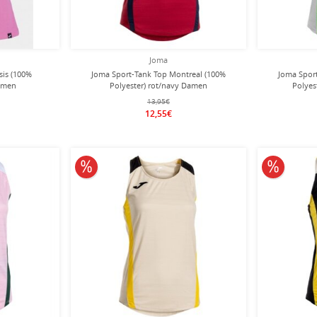
Joma
sis (100%
Joma Sport-Tank Top Montreal (100%
Joma Spor
amen
Polyester) rot/navy Damen
Polyes
13,95€
12,55€
10% reduziert
10% redu