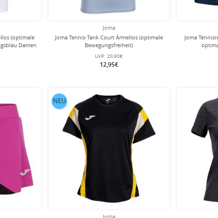
Joma
llos (optimale
Joma Tennis-Tank Court Ärmellos (optimale
Joma Tennisr
nigsblau Damen
Bewegungsfreiheit)
optima
himmelsblau/marineblau Damen
türk
UVP:
20,90€
12,95€
NEU
Joma