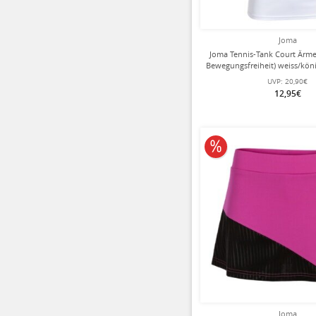
Joma
Joma Tennis-Tank Court Ärme
Bewegungsfreiheit) weiss/kö
UVP:
20,90€
12,95€
10% reduziert
Joma