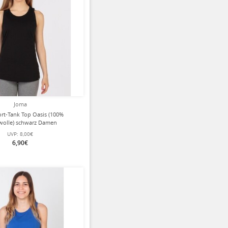
Joma
rt-Tank Top Oasis (100%
olle) schwarz Damen
UVP:
8,00€
6,90€