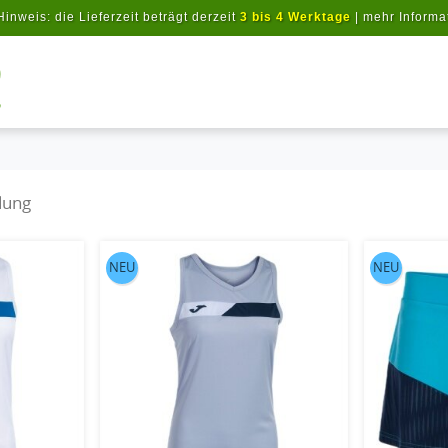
Hinweis: die Lieferzeit beträgt derzeit
3 bis 4 Werktage
|
mehr Informa
Artikel suchen
dung
NEU
NEU