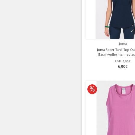
Joma
Joma Sport-Tank Top Oa
Baumwolle) marinebla
UVP:
8,00€
6,90€
10% reduziert