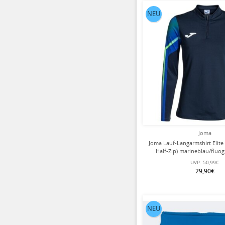
NEU
Joma
Joma Lauf-Langarmshirt Elite 
Half-Zip) marineblau/flu
UVP:
50,99€
29,90€
NEU