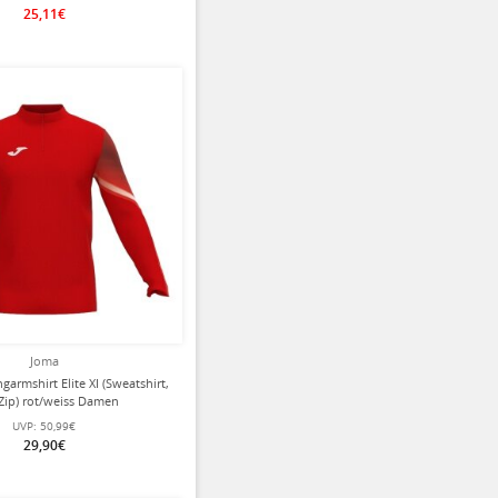
25,11€
Joma
armshirt Elite XI (Sweatshirt,
Zip) rot/weiss Damen
UVP:
50,99€
29,90€