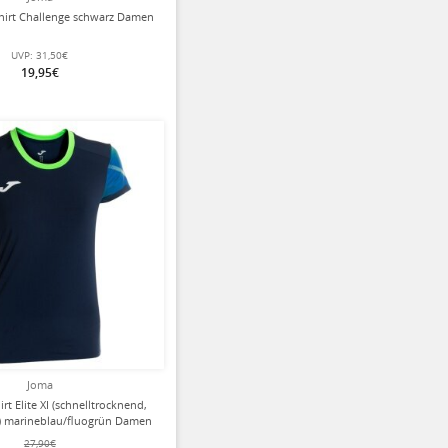
hirt Challenge schwarz Damen
UVP:
31,50€
19,95€
ziert
Joma
rt Elite XI (schnelltrocknend,
) marineblau/fluogrün Damen
27,90€