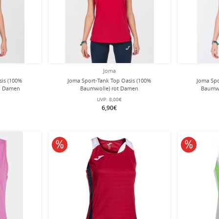
Joma
sis (100%
Joma Sport-Tank Top Oasis (100%
Joma Spo
u Damen
Baumwolle) rot Damen
Baumwo
UVP:
8,00€
6,90€
10% reduziert
10% redu