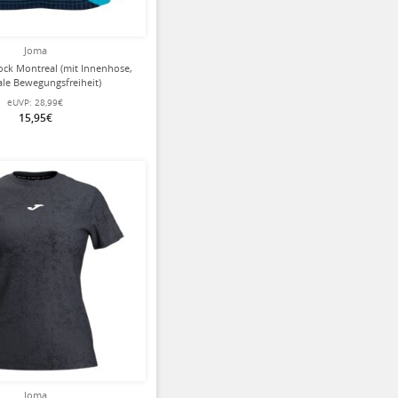
Joma
ock Montreal (mit Innenhose,
le Bewegungsfreiheit)
is/marineblau Damen
eUVP:
28,99€
15,95€
Joma