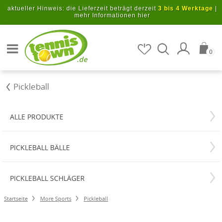
Zum Hauptinhalt springen
aktueller Hinweis: die Lieferzeit beträgt derzeit
3 bis 4 Werktage
|
mehr Informationen hier
Artikel suchen
0
.de
Pickleball
ALLE PRODUKTE
PICKLEBALL BÄLLE
PICKLEBALL SCHLÄGER
Startseite
More Sports
Pickleball