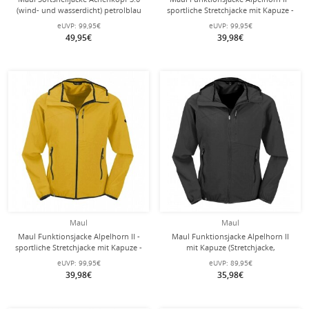
(wind- und wasserdicht) petrolblau
sportliche Stretchjacke mit Kapuze -
Herren
darkblau Herren - Übergröße -
eUVP:
99,95€
eUVP:
99,95€
49,95€
39,98€
Maul
Maul
Maul Funktionsjacke Alpelhorn II -
Maul Funktionsjacke Alpelhorn II
sportliche Stretchjacke mit Kapuze -
mit Kapuze (Stretchjacke,
gelb Herren - Übergröße -
atmungsaktiv, wasserabweisend)
eUVP:
99,95€
eUVP:
89,95€
schwarz Herren
39,98€
35,98€