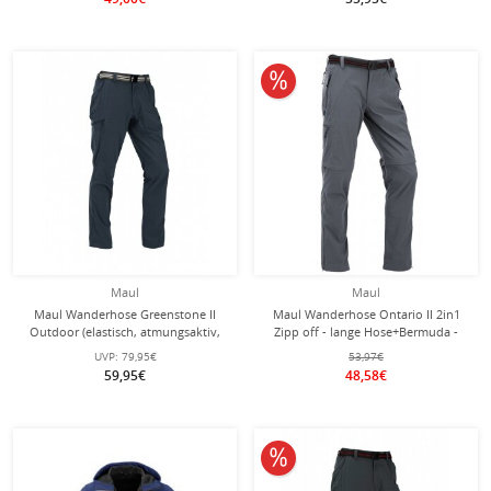
10% reduziert
Maul
Maul
Maul Wanderhose Greenstone II
Maul Wanderhose Ontario II 2in1
Outdoor (elastisch, atmungsaktiv,
Zipp off - lange Hose+Bermuda -
strapazierfähig) lang dunkelblau
grau Herren
UVP:
79,95€
53,97€
Herren
59,95€
48,58€
10% reduziert