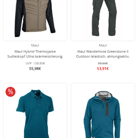
Maul
Maul
Maul Hybrid-Thermojacke
Maul Wanderhose Greenstone II
Sudleskopf Ultra (wärmeisolierung,
Outdoor (elastisch, atmungsaktiv,
atmungsaktiv) beige/schwarz Herren
strapazierfähig) lang dunkelgrün
UVP:
139,95€
59,90€
Herren
55,98€
53,91€
10% reduziert