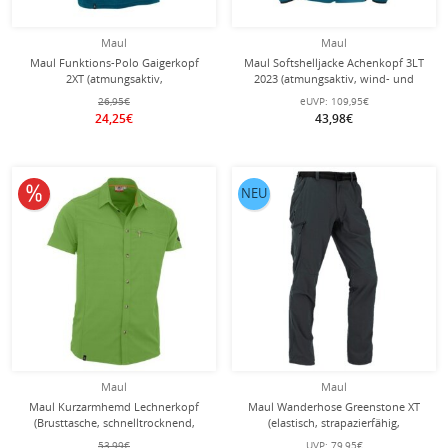
Maul
Maul
Maul Funktions-Polo Gaigerkopf
Maul Softshelljacke Achenkopf 3LT
2XT (atmungsaktiv,
2023 (atmungsaktiv, wind- und
schnelltrocknend, dauerhaft frisch
wasserdicht) petrolblau Herren
26,95€
eUVP:
109,95€
durch Polygiene) petrol Herren
24,25€
43,98€
10% reduziert
NEU
Maul
Maul
Maul Kurzarmhemd Lechnerkopf
Maul Wanderhose Greenstone XT
(Brusttasche, schnelltrocknend,
(elastisch, strapazierfähig,
sportlicher Schnitt) grün Herren
atmungsaktiv) lang schwarz Herren
53,99€
UVP:
79,95€