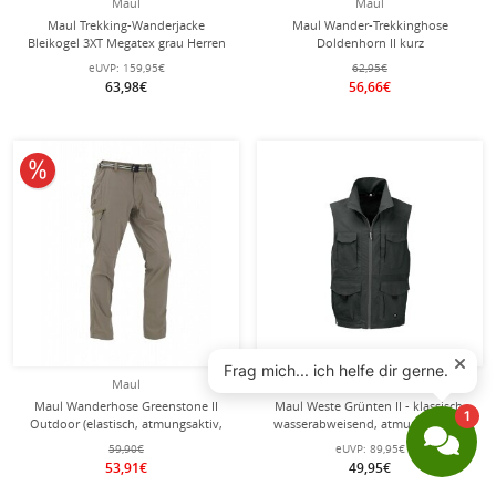
Maul
Maul
Maul Trekking-Wanderjacke
Maul Wander-Trekkinghose
Bleikogel 3XT Megatex grau Herren
Doldenhorn II kurz
dunkelgrau/caviar Herren
eUVP:
159,95€
62,95€
63,98€
56,66€
10% reduziert
Maul
Maul
Maul Wanderhose Greenstone II
Maul Weste Grünten II - klassisch,
Outdoor (elastisch, atmungsaktiv,
wasserabweisend, atmungsaktiv -
strapazierfähig) lang beigebraun
schwarz Herren
59,90€
eUVP:
89,95€
Herren
53,91€
49,95€