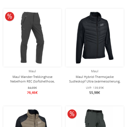
10% reduziert
Maul
Maul
Maul Wander-Trekkinghose
Maul Hybrid-Thermojacke
Nebelhorn REC (Softshellhose,
Sudleskopf Ultra (wärmeisolierung,
elastisch, wärmeisolierend) lang
atmungsaktiv) schwarz Herren
84,95€
UVP:
139,95€
dunkelgrau Herren
76,46€
55,98€
10% reduziert