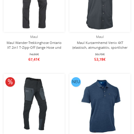
Maul
Maul
Maul Wander-Trekkinghose Ontario
Maul Kurzarmhemd Veniv 4XT
XT 2in1 T-Zipp-Off (lange Hose und
(elastisch, atmungsaktiv, sportlicher
Bermudas in einem) dunkelgrau
Schnitt) dunkelgrau Herren
74,90€
59,75€
Herren
67,41€
53,78€
10% reduziert
NEU