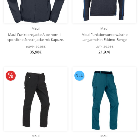
Maul
Maul
Maul Funktionsjacke Alpelhorn II -
Maul Funktionsunterwäsche
sportliche Stretchjacke mit Kapuze,
Langarmshirt Eskimo-Bengel
atmungsaktiv, wasserabweisend -
(antibakteriell, atmungsaktiv,
eUVP:
89,95€
UVP:
39,95€
darkblau Herren
elastisch) navyblau Herren
35,98€
21,97€
10% reduziert
NEU
Maul
Maul