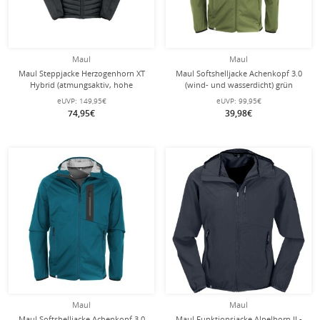
Maul
Maul
Maul Steppjacke Herzogenhorn XT
Maul Softshelljacke Achenkopf 3.0
Hybrid (atmungsaktiv, hohe
(wind- und wasserdicht) grün
Wärmeisolierung) schwarz Herren
Herren
eUVP:
149,95€
eUVP:
99,95€
74,95€
39,98€
Maul
Maul
Maul Softshelljacke Achenkopf 3.0
Maul Funktionsjacke Alpelhorn II -