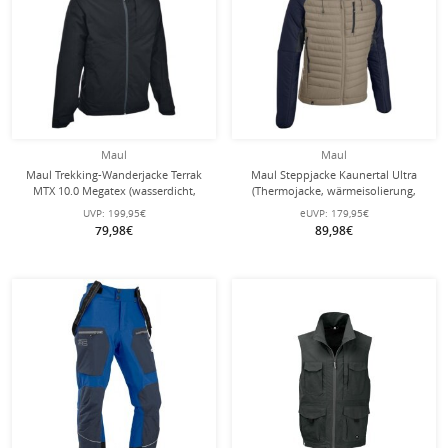
Maul
Maul
Maul Trekking-Wanderjacke Terrak
Maul Steppjacke Kaunertal Ultra
MTX 10.0 Megatex (wasserdicht,
(Thermojacke, wärmeisolierung,
winddicht, atmungsaktiv) schwarz
atmungsaktiv) beige Herren
UVP:
199,95€
eUVP:
179,95€
Herren
79,98€
89,98€