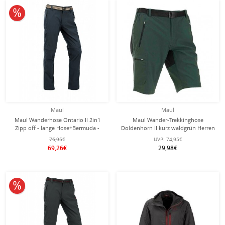
10% reduziert
Maul
Maul
Maul Wanderhose Ontario II 2in1
Maul Wander-Trekkinghose
Zipp off - lange Hose+Bermuda -
Doldenhorn II kurz waldgrün Herren
dunkelblau Herren
76,95€
UVP:
74,95€
69,26€
29,98€
10% reduziert