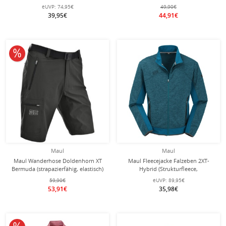
Schnitt) blau Herren
kurz dunkelgrau/schwarz Herren
eUVP:
74,95€
49,90€
39,95€
44,91€
10% reduziert
Maul
Maul
Maul Wanderhose Doldenhorn XT
Maul Fleecejacke Falzeben 2XT-
Bermuda (strapazierfähig, elastisch)
Hybrid (Strukturfleece,
kurz schwarz Herren
atmungsaktiv) petrolblau Herren
59,90€
eUVP:
89,95€
53,91€
35,98€
10% reduziert