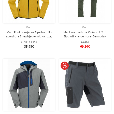
Maul
Maul
Maul Funktionsjacke Alpelhorn II -
Maul Wanderhose Ontario II 2in1
sportliche Stretchjacke mit Kapuze,
Zipp off - lange Hose+Bermuda -
atmungsaktiv, wasserabweisend -
olivegrün Herren
eUVP:
89,95€
76,95€
gelb Herren
35,98€
69,26€
10% reduziert