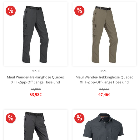
10% reduziert
10% reduziert
Maul
Maul
Maul Wander-Trekkinghose Quebec
Maul Wander-Trekkinghose Quebec
XT T-Zipp-Off (lange Hose und
XT T-Zipp-Off (lange Hose und
Bermudas in einem) dunkelgrau
Bermudas in einem) beige/braun
59,98€
74,96€
Herren
Herren
53,98€
67,46€
10% reduziert
10% reduziert