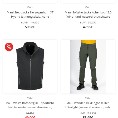
Maul
Maul
Maul Steppjacke Herzogenhorn XT
Maul Softshelljacke Achenkopf 3.0
Hybrid (atmungsaktiv, hohe
(wind- und wasserdicht) schwarz
Wärmeisolierung) ozeanblau Herren
Herren
eUVP:
149,95€
eUVP:
99,95€
59,98€
47,95€
10% reduziert
Maul
Maul
Maul Weste Rossberg XT - sportliche
Maul Wander-Trekkinghose Ifen
leichte Weste, wasserabweisend,
Ultralight (wasserabweisend, sehr
atmungsaktiv - dunkelgrau Herren
elastisch, atmungsaktiv) dunkelgrün
54,45€
UVP:
109,95€
Herren
49,00€
55,95€