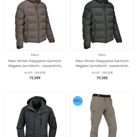
Maul
Maul
Maul Winter-Steppjacke Garmisch
Maul Winter-Steppjacke Garmisch
Megatex (winddicht , wasserdicht,
Megatex (winddicht , wasserdicht,
hohe Wärmeisolierung) braun
hohe Wärmeisolierung) darkgrün
eUVP:
199,95€
eUVP:
199,95€
Herren
Herren
79,98€
79,98€
NEU