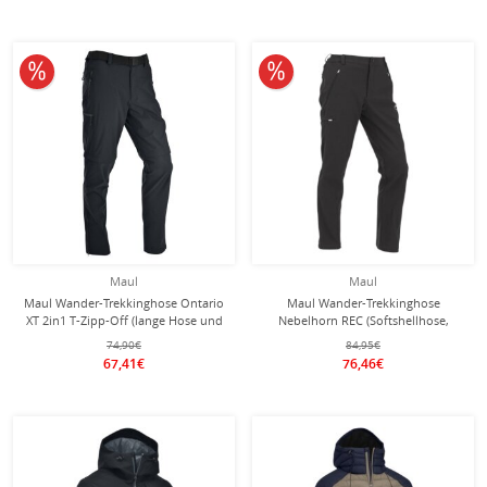
10% reduziert
10% reduziert
Maul
Maul
Maul Wander-Trekkinghose Ontario
Maul Wander-Trekkinghose
XT 2in1 T-Zipp-Off (lange Hose und
Nebelhorn REC (Softshellhose,
Bermudas in einem) schwarz Herren
elastisch, wärmeisolierend) lang
74,90€
84,95€
schwarz Herren
67,41€
76,46€