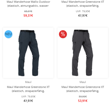
Maul Wanderhose Wallis Outdoor
Maul Wanderhose Greenstone XT
(elastisch, atmungsaktiv, wasser-
(elastisch, strapazierfähig,
und winddicht) lang schwarz Herren
atmungsaktiv) lang petrolblau
65,97€
UVP:
79,95€
Herren
59,37€
47,97€
10% reduziert
NEU
Maul
Maul
Maul Wanderhose Greenstone XT
Maul Wanderhose Greenstone XT
(elastisch, strapazierfähig,
(elastisch, strapazierfähig,
atmungsaktiv) lang darkblau Herren
atmungsaktiv) lang dunkelgrau
UVP:
79,95€
59,90€
Herren
47,97€
53,91€