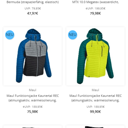
Bermuda (strapazierfähig, elastisch)
MTX 10.0 Megatex (wasserdicht,
kurz dunkelblau Herren
winddicht, atmungsaktiv)
UVP:
79,95€
eUVP:
199,95€
dunkelgrau/blau Herren
47,97€
79,98€
NEU
NEU
Maul
Maul
Maul Funktionsjacke Kaunertal REC
Maul Funktionsjacke Kaunertal REC
(atmungsaktiv, wärmeisolierung,
(atmungsaktiv, wärmeisolierung,
wasserabweisend)
wasserabweisend) lime/petrolblau
eUVP:
189,95€
UVP:
189,95€
blau/grau/schwarz Herren
Herren
75,98€
99,90€