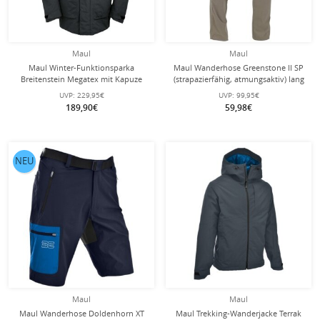
Maul
Maul
Maul Winter-Funktionsparka
Maul Wanderhose Greenstone II SP
Breitenstein Megatex mit Kapuze
(strapazierfähig, atmungsaktiv) lang
dunkelgrau Herren
beigebraun Herren
UVP:
229,95€
UVP:
99,95€
189,90€
59,98€
NEU
Maul
Maul
Maul Wanderhose Doldenhorn XT
Maul Trekking-Wanderjacke Terrak