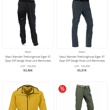
Maul
Maul
Maul Wander-Trekkinghose Eiger XT
Maul Wander-Trekkinghose Eiger XT
Zipp-Off (lange Hose und Bermudas
Zipp-Off (lange Hose und Bermudas
in einem) dunkelgrau/caviar Herren
in einem) dunkelblau Herren
UVP:
109,95€
UVP:
109,95€
93,46€
65,97€
10% reduziert