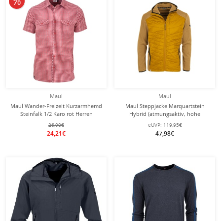
Maul
Maul
Maul Wander-Freizeit Kurzarmhemd
Maul Steppjacke Marquartstein
Steinfalk 1/2 Karo rot Herren
Hybrid (atmungsaktiv, hohe
Wärmeisolierung) gelb Herren
26,90€
eUVP:
119,95€
24,21€
47,98€