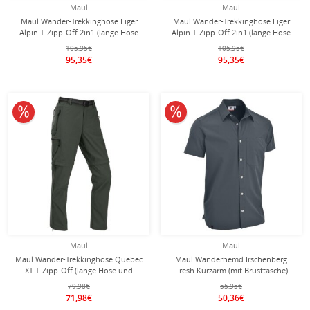
Maul
Maul
Maul Wander-Trekkinghose Eiger
Maul Wander-Trekkinghose Eiger
Alpin T-Zipp-Off 2in1 (lange Hose
Alpin T-Zipp-Off 2in1 (lange Hose
und Bermudas in einem)
und Bermudas in einem)
105,95€
105,95€
schwarz/grau Herren
dunkelgrau Herren
95,35€
95,35€
10% reduziert
10% reduziert
Maul
Maul
Maul Wander-Trekkinghose Quebec
Maul Wanderhemd Irschenberg
XT T-Zipp-Off (lange Hose und
Fresh Kurzarm (mit Brusttasche)
Bermudas in einem) dunkelgrün
dunkelgrau Herren
79,98€
55,95€
Herren
71,98€
50,36€