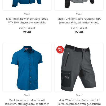
Maul
Maul
Maul Trekking-Wanderjacke Terrak
Maul Funktionsjacke Kaunertal REC
MTX 10.0 Megatex (wasserdicht,
(atmungsaktiv, wärmeisolierung,
winddicht, atmungsaktiv) blau
wasserabweisend) grau/schwarz
eUVP:
199,95€
eUVP:
189,95€
Herren
Herren
79,98€
75,98€
10% reduziert
Maul
Maul
Maul Kurzarmhemd Veniv 4XT
Maul Wanderhose Doldenhorn XT
(elastisch, atmungsaktiv, sportlicher
Bermuda (strapazierfähig, elastisch)