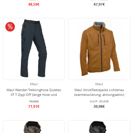
48,59€
47,97€
10% reduziert
Maul
Maul
Maul Wander-Trekkinghose Quebec
Maul Strickfleecejacke Lichtenau
XT T-Zipp-Off (lange Hose und
(wärmeisolierung, atmungsaktiv)
Bermudas in einem) dunkelblau
orange/braun Herren
79,90€
eUVP:
99,95€
Herren
71,91€
39,98€