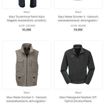
Maul
Maul
Maul Tourenhose Pamir Alpin
Maul Weste Grünten II - klassisch,
Megatex (wasserdicht, winddich,
wasserabweisend, atmungsaktiv -
atmungsaktiv) blau Herren
schwarz Herren - Übergröße -
eUVP:
239,95€
eUVP:
99,95€
95,98€
59,90€
Maul
Maul
Maul Weste Grünten II - klassisch,
Maul Fleecejacke Falzeben 2XT-
wasserabweisend, atmungsaktiv -
Hybrid (Strukturfleece,
beige Herren - Übergröße -
atmungsaktiv)