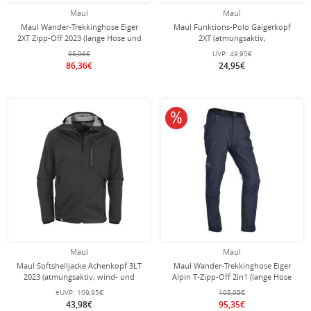
Maul
Maul
Maul Wander-Trekkinghose Eiger
Maul Funktions-Polo Gaigerkopf
2XT Zipp-Off 2023 (lange Hose und
2XT (atmungsaktiv,
Bermudas in einem) caviarugrau
schnelltrocknend, dauerhaft frisch
95,96€
UVP:
49,95€
Herren
durch Polygiene) dunkelblau Herren
86,36€
24,95€
10% reduziert
Maul
Maul
Maul Softshelljacke Achenkopf 3LT
Maul Wander-Trekkinghose Eiger
2023 (atmungsaktiv, wind- und
Alpin T-Zipp-Off 2in1 (lange Hose
wasserdicht) caviarschwarz Herren
und Bermudas in einem) navyblau
eUVP:
109,95€
105,95€
Herren
43,98€
95,35€