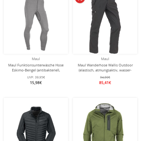
Maul
Maul
Maul Funktionsunterwäsche Hose
Maul Wanderhose Wallis Outdoor
Eskimo-Bengel (antibakteriell,
(elastisch, atmungsaktiv, wasser-
atmungsaktiv, elastisch) hellgrau
und winddicht) lang anthrazit
UVP:
39,95€
94,90€
Herren
Herren
15,98€
85,41€