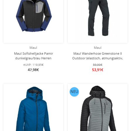
Maul
Maul
Maul Softshelljacke Pamir
Maul Wanderhose Greenstone II
dunkelgrau/blau Herren
Outdoor (elastisch, atmungsaktiv,
strapazierfähig) lang schwarz Herren
eUVP:
119,95€
59,90€
47,98€
53,91€
NEU