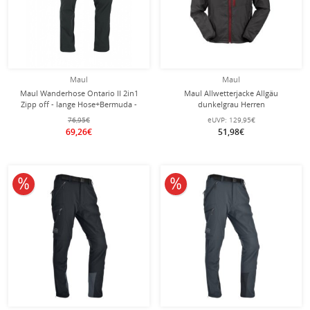
Maul
Maul
Maul Wanderhose Ontario II 2in1
Maul Allwetterjacke Allgäu
Zipp off - lange Hose+Bermuda -
dunkelgrau Herren
schwarz Herren
76,95€
eUVP:
129,95€
69,26€
51,98€
10% reduziert
10% reduziert