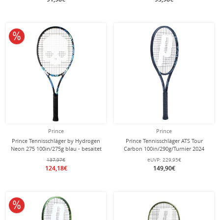
10% reduziert
Prince
Prince
Prince Tennisschläger by Hydrogen
Prince Tennisschläger ATS Tour
Neon 275 100in/275g blau - besaitet
Carbon 100in/290g/Turnier 2024
-
schwarz - unbesaitet -
137,97€
eUVP:
229,95€
124,18€
149,90€
10% reduziert