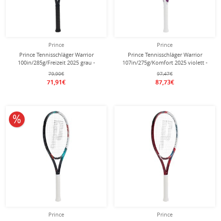
Prince
Prince
Prince Tennisschläger Warrior
Prince Tennisschläger Warrior
100in/285g/Freizeit 2025 grau -
107in/275g/Komfort 2025 violett -
besaitet -
besaitet -
79,90€
97,47€
71,91€
87,73€
10% reduziert
Prince
Prince