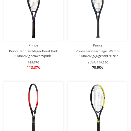
Prince
Prince
Prince Tennisschläger Beast Pink
Prince Tennisschläger Warrior
100in/265g schwarz/pink -
100in/265g/Jugend/Freizeit
unbesaitet -
blaugrau/bronzebraun - besaitet -
125,97€
eUVP:
149,95€
113,37€
79,90€