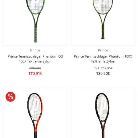
Prince
Prince
Prince Tennisschläger Phantom O3
Prince Tennisschläger Phantom 100X
100X TeXtreme Zylon
TeXtreme Zylon
100in/310g/Turnier 2025 grün -
100in/320g/18x20/Turnier 2024 grün
189,90€
UVP:
259,95€
unbesaitet -
- unbesaitet -
170,91€
139,90€
10% reduziert