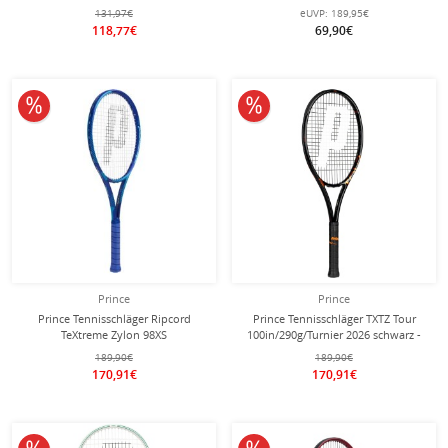
unbesaitet -
besaitet -
131,97€
eUVP:
189,95€
118,77€
69,90€
10% reduziert
10% reduziert
Prince
Prince
Prince Tennisschläger Ripcord
Prince Tennisschläger TXTZ Tour
TeXtreme Zylon 98XS
100in/290g/Turnier 2026 schwarz -
98in/305g/Turnier 2026 blau -
unbesaitet -
189,90€
189,90€
unbesaitet -
170,91€
170,91€
10% reduziert
10% reduziert