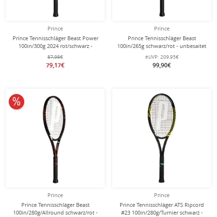
Prince
Prince
Prince Tennisschläger Beast Power
Prince Tennisschläger Beast
100in/300g 2024 rot/schwarz -
100in/265g schwarz/rot - unbesaitet
besaitet -
-
87,98€
eUVP:
209,95€
79,17€
99,90€
10% reduziert
Prince
Prince
Prince Tennisschläger Beast
Prince Tennisschläger ATS Ripcord
100in/280g/Allround schwarz/rot -
#23 100in/280g/Turnier schwarz -