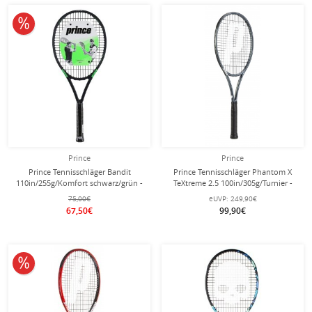
10% reduziert
Prince
Prince
Prince Tennisschläger Bandit
Prince Tennisschläger Phantom X
110in/255g/Komfort schwarz/grün -
TeXtreme 2.5 100in/305g/Turnier -
besaitet -
unbesaitet -
75,00€
eUVP:
249,90€
67,50€
99,90€
10% reduziert