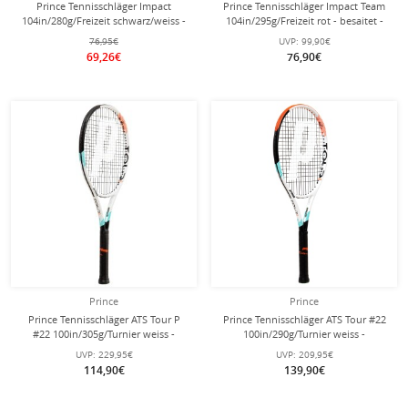
Prince Tennisschläger Impact
Prince Tennisschläger Impact Team
104in/280g/Freizeit schwarz/weiss -
104in/295g/Freizeit rot - besaitet -
besaitet -
76,95€
UVP:
99,90€
69,26€
76,90€
Prince
Prince
Prince Tennisschläger ATS Tour P
Prince Tennisschläger ATS Tour #22
#22 100in/305g/Turnier weiss -
100in/290g/Turnier weiss -
unbesaitet -
unbesaitet -
UVP:
229,95€
UVP:
209,95€
114,90€
139,90€