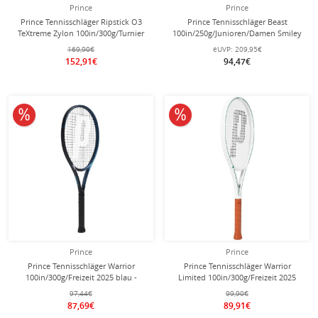
Prince
Prince
Prince Tennisschläger Ripstick O3
Prince Tennisschläger Beast
TeXtreme Zylon 100in/300g/Turnier
100in/250g/Junioren/Damen Smiley
2025 rot - unbesaitet -
2025 schwarz - unbesaitet -
169,90€
eUVP:
209,95€
152,91€
94,47€
10% reduziert
10% reduziert
Prince
Prince
Prince Tennisschläger Warrior
Prince Tennisschläger Warrior
100in/300g/Freizeit 2025 blau -
Limited 100in/300g/Freizeit 2025
besaitet -
weiss - unbesaitet -
97,44€
99,90€
87,69€
89,91€