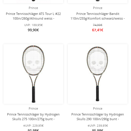
Prince
Prince
Prince Tennisschläger ATS Tour L #22
Prince Tennisschläger Bandit
100in/260g/Allround weiss -
110in/255g/Komfort schwarz/weiss -
unbesaitet -
besaitet -
UVP:
189,95€
74,90€
99,90€
67,41€
Prince
Prince
Prince Tennisschläger by Hydrogen
Prince Tennisschläger by Hydrogen
Skulls 275 100in/275g bunt -
Skulls 290 100in/290g bunt -
besaitet -
besaitet -
eUVP:
229,95€
eUVP:
239,95€
91,98€
95,98€