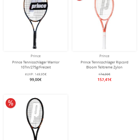
Prince
Prince
Prince Tennisschläger Warrior
Prince Tennisschläger Ripcord
107in/275g/Freizeit
Bloom TeXtreme Zylon
blaugrau/bronzebraun - besaitet -
100in/280g/Turnier 2026 korallrot -
eUVP:
149,95€
174,90€
unbesaitet -
99,00€
157,41€
10% reduziert