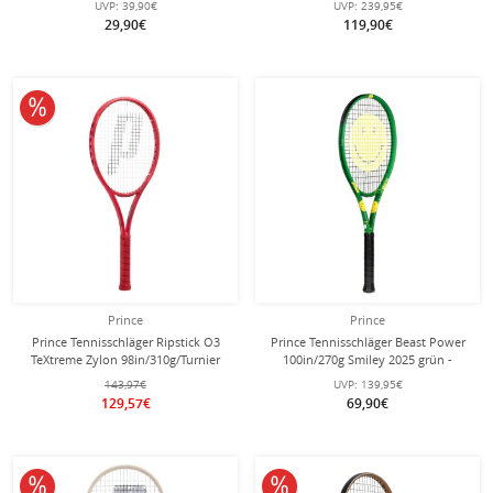
UVP:
39,90€
UVP:
239,95€
29,90€
119,90€
10% reduziert
Prince
Prince
Prince Tennisschläger Ripstick O3
Prince Tennisschläger Beast Power
TeXtreme Zylon 98in/310g/Turnier
100in/270g Smiley 2025 grün -
2025 rot - unbesaitet -
besaitet -
143,97€
UVP:
139,95€
129,57€
69,90€
10% reduziert
10% reduziert