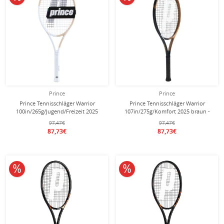
Prince
Prince
Prince Tennisschläger Warrior
Prince Tennisschläger Warrior
100in/265g/Jugend/Freizeit 2025
107in/275g/Komfort 2025 braun -
pink - besaitet -
besaitet -
97,47€
97,47€
87,73€
87,73€
10% reduziert
10% reduziert