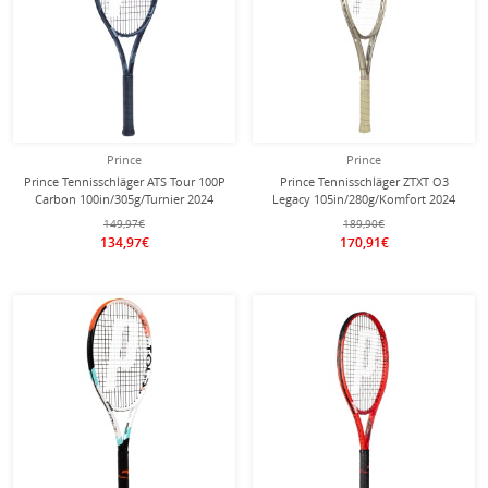
Prince
Prince
Prince Tennisschläger ATS Tour 100P
Prince Tennisschläger ZTXT O3
Carbon 100in/305g/Turnier 2024
Legacy 105in/280g/Komfort 2024
schwarz - unbesaitet -
gold - besaitet -
149,97€
189,90€
134,97€
170,91€