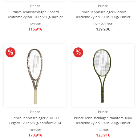
Prince
Prince
Prince Tennisschläger Ripcord
Prince Tennisschläger Ripcord
TeXtreme Zylon 100in/280g/Turnier
TeXtreme Zylon 100in/300g/Turnier
2025 blau - unbesaitet -
2025 blau - unbesaitet -
129,90€
UVP:
229,95€
116,91€
139,90€
10% reduziert
10% reduziert
Prince
Prince
Prince Tennisschläger ZTXT O3
Prince Tennisschläger Phantom 100X
Legacy 120in/260g/Komfort 2024
TeXtreme Zylon 100in/290g/Turnier
gold- besaitet -
2024 grün - unbesaitet -
189,90€
139,90€
170,91€
125,91€