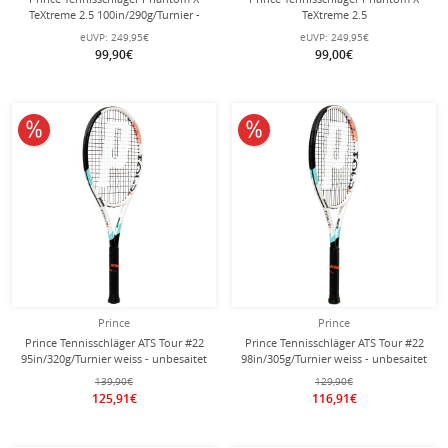
TeXtreme 2.5 100in/290g/Turnier -
TeXtreme 2.5
unbesaitet -
100in/320g/18x20/Turnier -
eUVP:
249,95€
eUVP:
249,95€
unbesaitet -
99,90€
99,00€
10% reduziert
10% reduziert
Prince
Prince
Prince Tennisschläger ATS Tour #22
Prince Tennisschläger ATS Tour #22
95in/320g/Turnier weiss - unbesaitet
98in/305g/Turnier weiss - unbesaitet
-
-
139,90€
129,90€
125,91€
116,91€