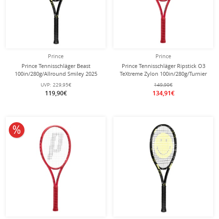
Prince
Prince
Prince Tennisschläger Beast
Prince Tennisschläger Ripstick O3
100in/280g/Allround Smiley 2025
TeXtreme Zylon 100in/280g/Turnier
schwarz - unbesaitet -
2025 rot - unbesaitet -
UVP:
229,95€
149,90€
119,90€
134,91€
10% reduziert