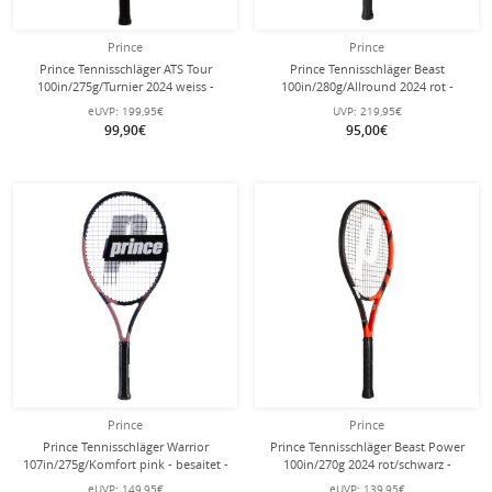
Prince
Prince
Prince Tennisschläger ATS Tour
Prince Tennisschläger Beast
100in/275g/Turnier 2024 weiss -
100in/280g/Allround 2024 rot -
unbesaitet -
unbesaitet -
eUVP:
199,95€
UVP:
219,95€
99,90€
95,00€
Prince
Prince
Prince Tennisschläger Warrior
Prince Tennisschläger Beast Power
107in/275g/Komfort pink - besaitet -
100in/270g 2024 rot/schwarz -
besaitet -
eUVP:
149,95€
eUVP:
139,95€