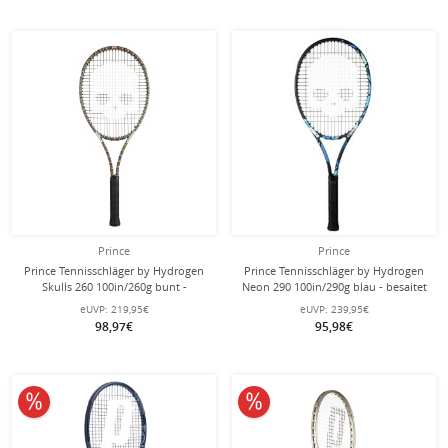
Prince
Prince
Prince Tennisschläger by Hydrogen
Prince Tennisschläger by Hydrogen
Skulls 260 100in/260g bunt -
Neon 290 100in/290g blau - besaitet
besaitet -
-
eUVP:
219,95€
eUVP:
239,95€
98,97€
95,98€
10% reduziert
10% reduziert