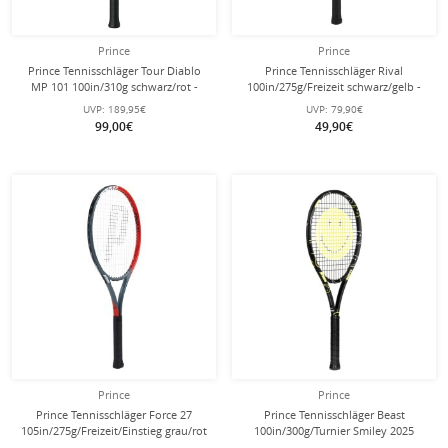
Prince
Prince
Prince Tennisschläger Tour Diablo
Prince Tennisschläger Rival
MP 101 100in/310g schwarz/rot -
100in/275g/Freizeit schwarz/gelb -
unbesaitet -
besaitet -
UVP:
189,95€
UVP:
79,90€
99,00€
49,90€
Prince
Prince
Prince Tennisschläger Force 27
Prince Tennisschläger Beast
105in/275g/Freizeit/Einstieg grau/rot
100in/300g/Turnier Smiley 2025
- besaitet -
schwarz - unbesaitet -