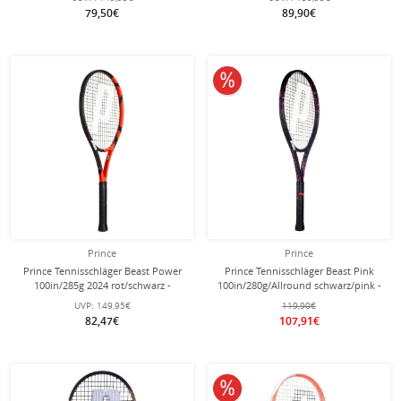
79,50€
89,90€
10% reduziert
Prince
Prince
Prince Tennisschläger Beast Power
Prince Tennisschläger Beast Pink
100in/285g 2024 rot/schwarz -
100in/280g/Allround schwarz/pink -
besaitet -
unbesaitet -
UVP:
149,95€
119,90€
82,47€
107,91€
10% reduziert