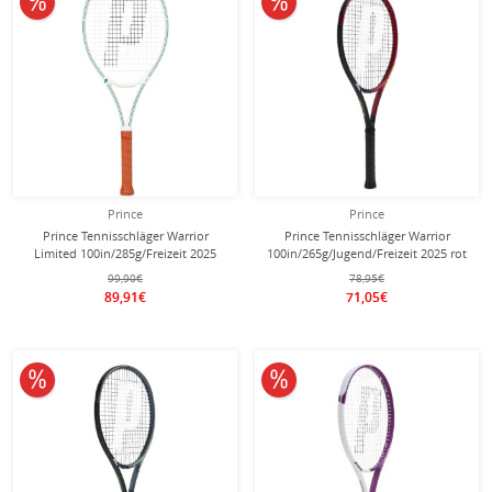
Prince
Prince
Prince Tennisschläger Warrior
Prince Tennisschläger Warrior
Limited 100in/285g/Freizeit 2025
100in/265g/Jugend/Freizeit 2025 rot
weiss - besaitet -
- besaitet -
99,90€
78,95€
89,91€
71,05€
10% reduziert
10% reduziert