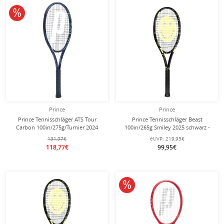
10% reduziert
Prince
Prince
Prince Tennisschläger ATS Tour
Prince Tennisschläger Beast
Carbon 100in/275g/Turnier 2024
100in/265g Smiley 2025 schwarz -
schwarz - unbesaitet -
unbesaitet -
131,97€
eUVP:
219,95€
118,77€
99,95€
10% reduziert