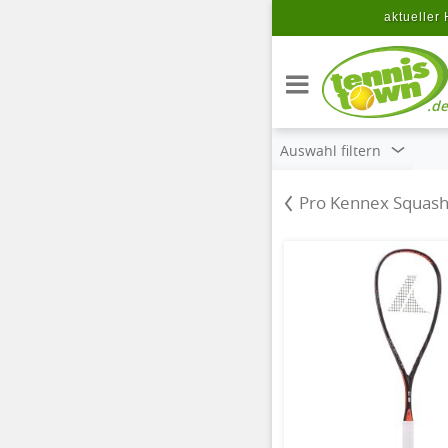
Zum Hauptinhalt springen
aktueller 
.de
Auswahl filtern
Pro Kennex Squash