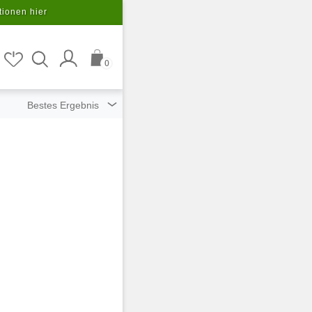
tionen hier
0