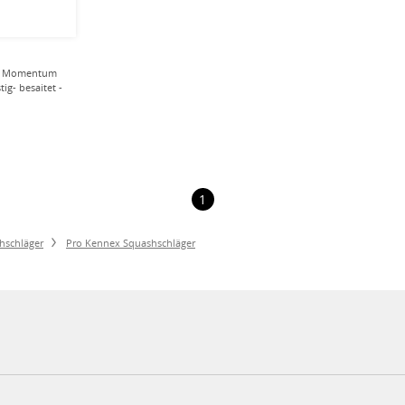
er Momentum
ig- besaitet -
1
hschläger
Pro Kennex Squashschläger