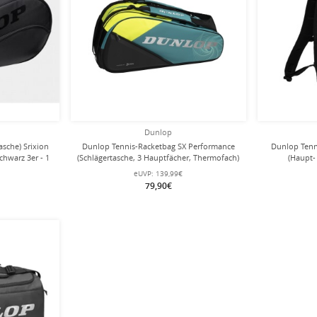
Dunlop
asche) Srixion
Dunlop Tennis-Racketbag SX Performance
Dunlop Tenn
hwarz 3er - 1
(Schlägertasche, 3 Hauptfächer, Thermofach)
(Haupt-
2025 blaugrün/gelb 12er
eUVP:
139,99€
79,90€