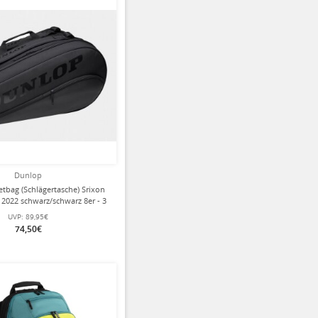
Dunlop
tbag (Schlägertasche) Srixon
2022 schwarz/schwarz 8er - 3
Hauptfächer
UVP:
89,95€
74,50€