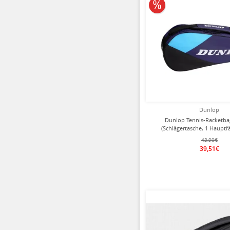
10% reduziert
Dunlop
Dunlop Tennis-Racketba
(Schlägertasche, 1 Hauptf
violett/schwarz 3
43,90€
39,51€