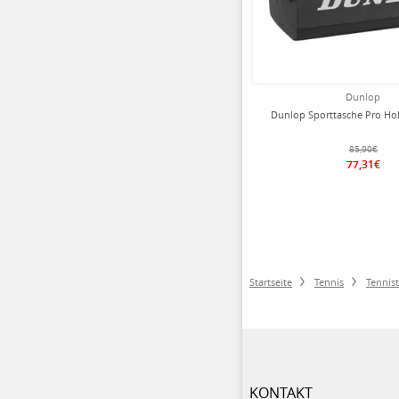
Dunlop
Dunlop Sporttasche Pro Hol
85,90€
77,31€
Startseite
Tennis
Tennis
KONTAKT