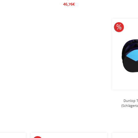
46,76€
10% redu
Dunlop T
(Schlägert
vi