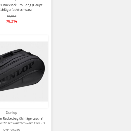
s-Rucksack Pro Long (Haupt-
chlägerfach) schwarz
86,90€
78,21€
Dunlop
n Racketbag (Schlägertasche)
022 schwarz/schwarz 12er - 3
Hauptfächer
UVP:
99,95€