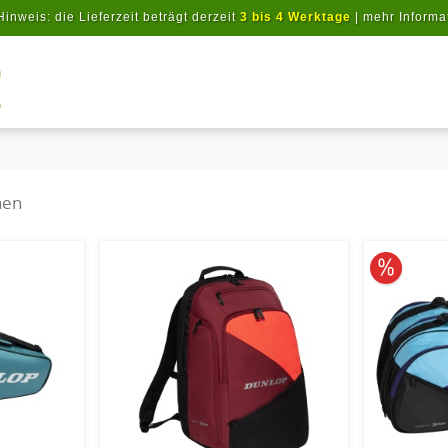
Hinweis: die Lieferzeit beträgt derzeit
3 bis 4 Werktage
|
mehr Informa
Artikel suchen
hen
10% redu