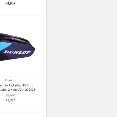
84,95€
ziert
Dunlop
ennis-Racketbag FX Club
asche, 2 Hauptfächer) 2026
olett/schwarz 10er
79,90€
71,91€