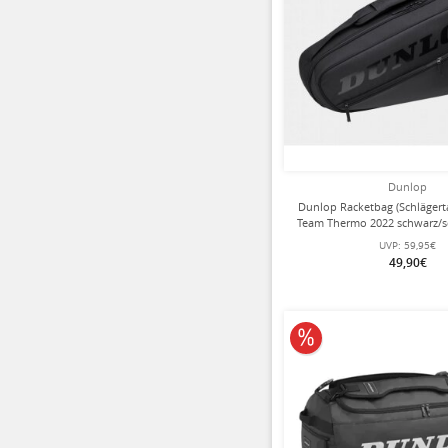
Dunlop
Dunlop Racketbag (Schlägert
Team Thermo 2022 schwarz/sc
Hauptfach
UVP:
59,95€
49,90€
10% reduziert