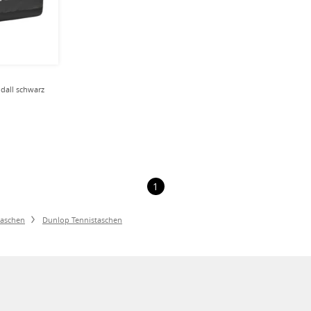
dall schwarz
1
taschen
Dunlop Tennistaschen