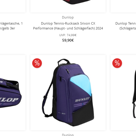
Dunlop
hlägertasche, 1
Dunlop Tennis-Rucksack Srixon CX
Dunlop Tenn
n/gelb 3er
Performance (Haupt- und Schlägerfach) 2024
(Schlägert
rot/schwarz
b
UVP:
74,99€
59,90€
10% reduziert
10% redu
Dunlop