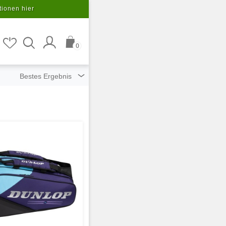
tionen hier
0
ziert