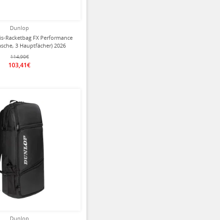
Dunlop
is-Racketbag FX Performance
asche, 3 Hauptfächer) 2026
lau/schwarz 12er
114,90€
103,41€
ziert
Dunlop