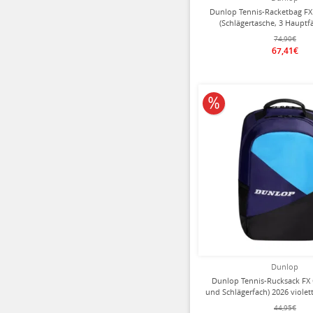
Dunlop Tennis-Racketbag FX
(Schlägertasche, 3 Hauptf
blau/schwarz 8e
74,90€
67,41€
10% reduziert
Dunlop
Dunlop Tennis-Rucksack FX 
und Schlägerfach) 2026 violet
44,95€