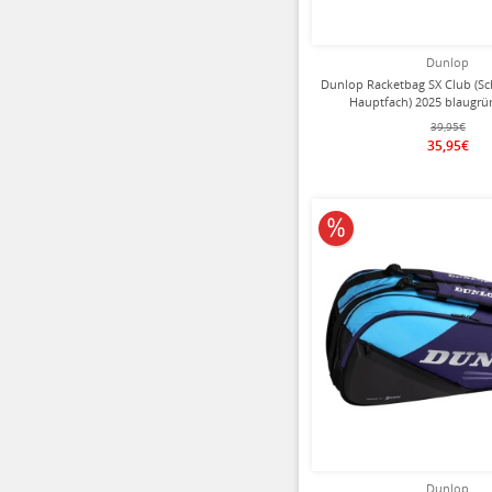
Dunlop
Dunlop Racketbag SX Club (Sc
Hauptfach) 2025 blaugrü
39,95€
35,95€
10% reduziert
Dunlop