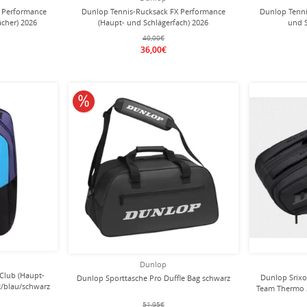
 Performance
Dunlop Tennis-Rucksack FX Performance
Dunlop Tenni
ächer) 2026
(Haupt- und Schlägerfach) 2026
und S
r
blau/schwarz
40,00€
36,00€
10% reduziert
Dunlop
Club (Haupt-
Dunlop Srixo
Dunlop Sporttasche Pro Duffle Bag schwarz
t/blau/schwarz
Team Thermo 2
51,95€