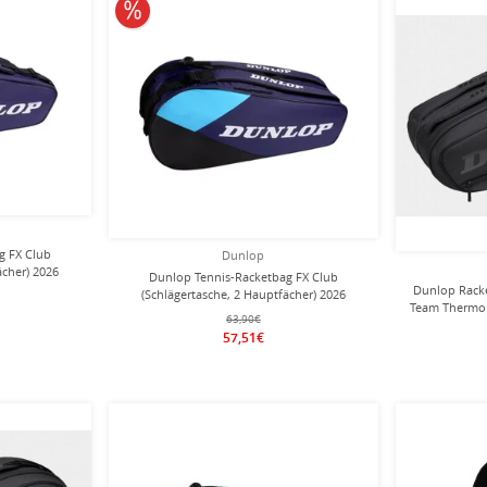
10% reduziert
g FX Club
Dunlop
ächer) 2026
Dunlop Tennis-Racketbag FX Club
er
Dunlop Racke
(Schlägertasche, 2 Hauptfächer) 2026
Team Thermo 
violett/schwarz 6er
63,90€
57,51€