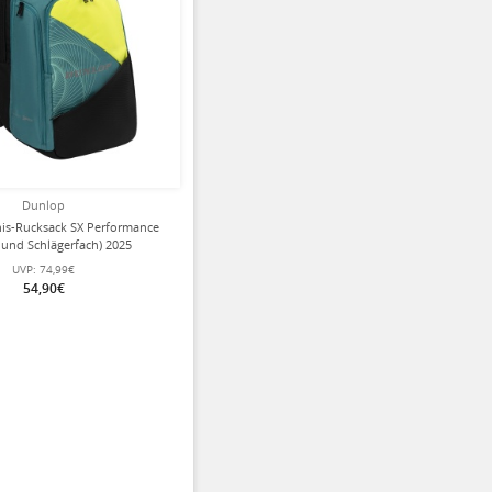
Dunlop
is-Rucksack SX Performance
 und Schlägerfach) 2025
blaugrün/gelb
UVP:
74,99€
54,90€