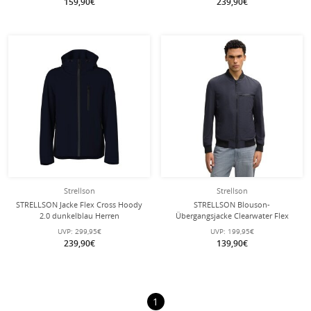
159,90€
239,90€
Strellson
Strellson
STRELLSON Jacke Flex Cross Hoody
STRELLSON Blouson-
2.0 dunkelblau Herren
Übergangsjacke Clearwater Flex
(wind- und wasserfest) dunkelblau
UVP:
299,95€
UVP:
199,95€
Herren
239,90€
139,90€
1