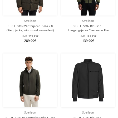
Strellson
Strellson
STRELLSON Winterjacke Plaza 2.0
STRELLSON Blouson-
(Steppjacke, wind- und wasserfest)
Übergangsjacke Clearwater Flex
olivegrün Herren
(wind- und wasserfest) grün Herren
UVP:
379,95€
UVP:
199,95€
289,90€
139,90€
Strellson
Strellson
STRELLSON Windbreakerjacke Lucca
STRELLSON Blouson-