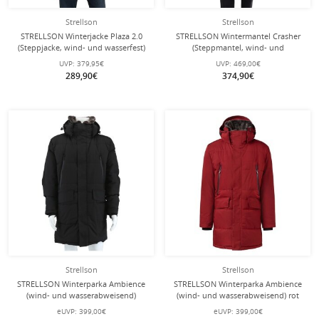
Strellson
Strellson
STRELLSON Winterjacke Plaza 2.0
STRELLSON Wintermantel Crasher
(Steppjacke, wind- und wasserfest)
(Steppmantel, wind- und
dunkelblau Herren
wasserabweisend) schwarz Herren
UVP:
379,95€
UVP:
469,00€
289,90€
374,90€
Strellson
Strellson
STRELLSON Winterparka Ambience
STRELLSON Winterparka Ambience
(wind- und wasserabweisend)
(wind- und wasserabweisend) rot
schwarz Herren
Herren
eUVP:
399,00€
eUVP:
399,00€