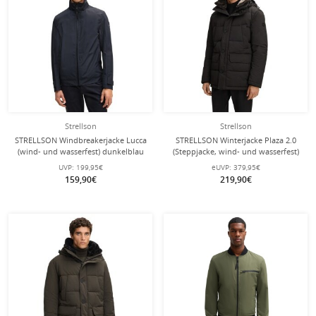
Strellson
Strellson
STRELLSON Windbreakerjacke Lucca
STRELLSON Winterjacke Plaza 2.0
(wind- und wasserfest) dunkelblau
(Steppjacke, wind- und wasserfest)
Herren
schwarz Herren
UVP:
199,95€
eUVP:
379,95€
159,90€
219,90€