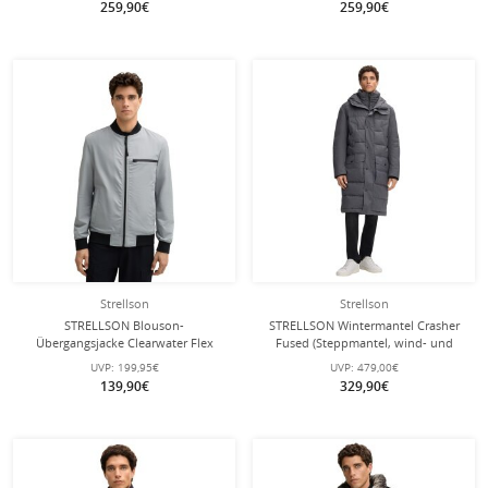
259,90€
259,90€
Strellson
Strellson
STRELLSON Blouson-
STRELLSON Wintermantel Crasher
Übergangsjacke Clearwater Flex
Fused (Steppmantel, wind- und
(wind- und wasserfest) silbergrau
wasserabweisend) grau Herren
UVP:
199,95€
UVP:
479,00€
Herren
139,90€
329,90€