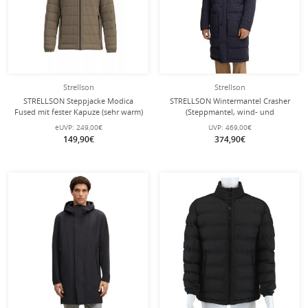
Strellson
Strellson
STRELLSON Steppjacke Modica
STRELLSON Wintermantel Crasher
Fused mit fester Kapuze (sehr warm)
(Steppmantel, wind- und
olivegrün Herren
wasserabweisend) dunkelblau
eUVP:
249,00€
UVP:
469,00€
Herren
149,90€
374,90€