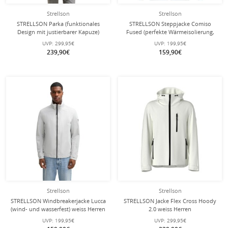
Strellson
Strellson
STRELLSON Parka (funktionales
STRELLSON Steppjacke Comiso
Design mit justierbarer Kapuze)
Fused (perfekte Wärmeisolierung,
schwarz Herren
Stehkragen) schwarz Herren
UVP:
299,95€
UVP:
199,95€
239,90€
159,90€
Strellson
Strellson
STRELLSON Windbreakerjacke Lucca
STRELLSON Jacke Flex Cross Hoody
(wind- und wasserfest) weiss Herren
2.0 weiss Herren
UVP:
199,95€
UVP:
299,95€