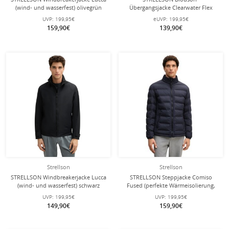
(wind- und wasserfest) olivegrün
Übergangsjacke Clearwater Flex
Herren
(wind- und wasserfest) schwarz
UVP:
199,95€
eUVP:
199,95€
Herren
159,90€
139,90€
Strellson
Strellson
STRELLSON Windbreakerjacke Lucca
STRELLSON Steppjacke Comiso
(wind- und wasserfest) schwarz
Fused (perfekte Wärmeisolierung,
Herren
Stehkragen) dunkelblau Herren
UVP:
199,95€
UVP:
199,95€
149,90€
159,90€