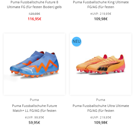
Puma Fussballschuhe Future 8
Puma Fussballschuhe King Ultimate
Ultimate FG (für festen Boden) gelb
FG/AG (für festen
Herren
Boden/Kunstoberflächen)
129,95€
eUVP:
219,95€
weiss/blau Herren
116,95€
109,98€
NEU
Puma
Puma
Puma Fussballschuhe Future
Puma Fussballschuhe Ultra Ultimate
Match+ LL FG/AG (für festen
FG/AG (für festen
Boden/Kunstoberflächen)
Boden/Kunstoberflächen) orange
eUVP:
99,95€
eUVP:
219,95€
blau/orange Herren
Herren
59,95€
109,98€