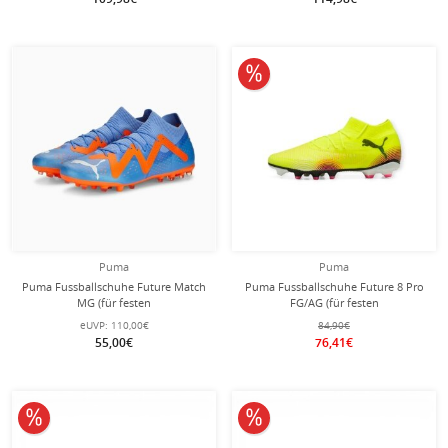
10% reduziert
Puma
Puma
Puma Fussballschuhe Future Match
Puma Fussballschuhe Future 8 Pro
MG (für festen
FG/AG (für festen
Boden/Kunstoberflächen)
Boden/Kunstoberflächen) gelb
eUVP:
110,00€
84,90€
blau/orange Herren
Herren
55,00€
76,41€
10% reduziert
10% reduziert