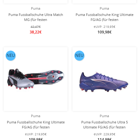
Puma
Puma
Puma Fussballschuhe Ultra Match
Puma Fussballschuhe King Ultimate
MG (für festen
FG/AG (für festen
Boden/Kunstoberflächen) blau/grün
Boden/Kunstoberflächen) 2025 rot
42,47€
eUVP:
219,95€
Herren
Herren
38,22€
109,98€
NEU
NEU
Puma
Puma
Puma Fussballschuhe King Ultimate
Puma Fussballschuhe Ultra 5
FG/AG (für festen
Ultimate FG/AG (für festen
Boden/Kunstoberflächen) 2025
Boden/Kunstoberflächen)
eUVP:
219,95€
eUVP:
229,95€
silber/schwarz Herren
violett/blau Herren
109,98€
114,98€