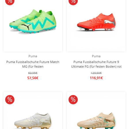
Puma
Puma
Puma Fussballschuhe Future Match
Puma Fussballschuhe Future 9
MG (für festen
Ultimate FG (für festen Boden) rot
Boden/Kunstoberflächen) gelb/lime
Herren
63,95€
129,90€
Herren
57,56€
116,91€
10% reduziert
10% reduziert