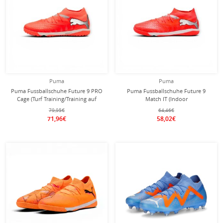
Puma
Puma
Puma Fussballschuhe Future 9 PRO
Puma Fussballschuhe Future 9
Cage (Turf Training/Training auf
Match IT (Indoor
hartem Boden/Kunstrasen) rot
Training/Hallentraining) rot Herren
79,95€
64,46€
Herren
71,96€
58,02€