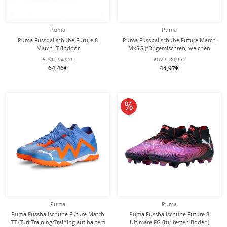
Puma
Puma
Puma Fussballschuhe Future 8
Puma Fussballschuhe Future Match
Match IT (Indoor
MxSG (für gemischten, weichen
Training/Hallentraining) orangerot
Boden) blau/orange Herren
eUVP:
94,95€
eUVP:
89,95€
Herren
64,46€
44,97€
10% reduziert
Puma
Puma
Puma Fussballschuhe Future Match
Puma Fussballschuhe Future 8
TT (Turf Training/Training auf hartem
Ultimate FG (für festen Boden)