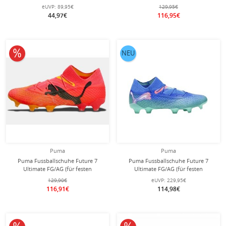
Boden/Kunstrasen) blau/orange
violett/schwarz Herren
eUVP:
89,95€
129,95€
Herren
44,97€
116,95€
10% reduziert
NEU
Puma
Puma
Puma Fussballschuhe Future 7
Puma Fussballschuhe Future 7
Ultimate FG/AG (für festen
Ultimate FG/AG (für festen
Boden/Kunstoberflächen)
Boden/Kunstoberflächen)
129,90€
eUVP:
229,95€
rot/orange Herren
royalblau/mintgrün Herren
116,91€
114,98€
10% reduziert
10% reduziert