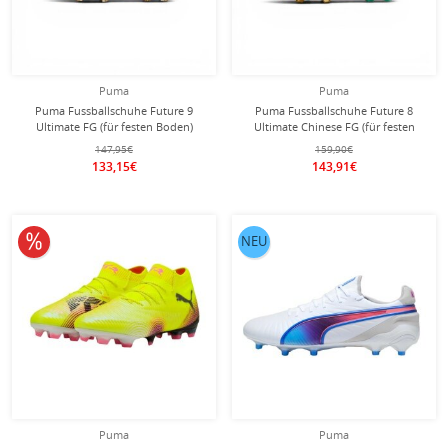
Puma
Puma
Puma Fussballschuhe Future 9
Puma Fussballschuhe Future 8
Ultimate FG (für festen Boden)
Ultimate Chinese FG (für festen
weiss/gold Herren
Boden) cream/gold Herren
147,95€
159,90€
133,15€
143,91€
10% reduziert
NEU
Puma
Puma