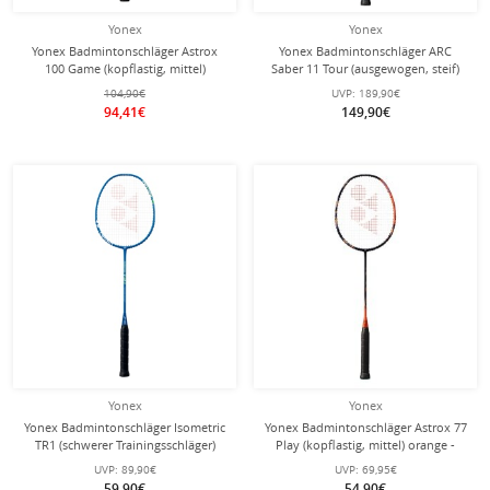
Yonex
Yonex
Yonex Badmintonschläger Astrox
Yonex Badmintonschläger ARC
100 Game (kopflastig, mittel)
Saber 11 Tour (ausgewogen, steif)
weinrot - besaitet -
grau/rot - besaitet -
104,90€
UVP:
189,90€
94,41€
149,90€
Yonex
Yonex
Yonex Badmintonschläger Isometric
Yonex Badmintonschläger Astrox 77
TR1 (schwerer Trainingsschläger)
Play (kopflastig, mittel) orange -
blau - besaitet -
besaitet -
UVP:
89,90€
UVP:
69,95€
59,90€
54,90€