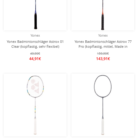
Yonex
Yonex
Yonex Badmintonschläger Astrox 01
Yonex Badmintonschläger Astrox 77
Clear (kopflastig, sehr flexibel)
Pro (kopflastig, mittel, Made in
schwarz/blau - besaitet -
Japan) orange - unbesaitet -
49,90€
159,90€
44,91€
143,91€