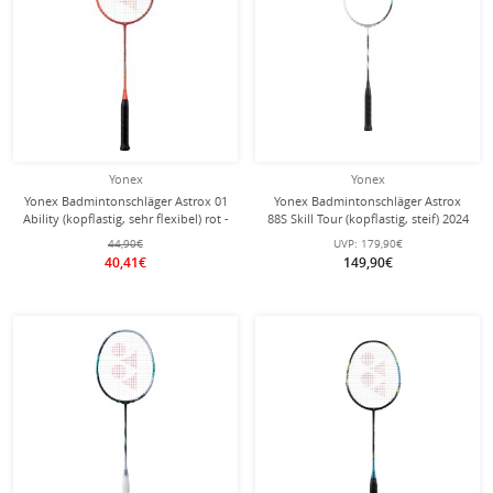
Yonex
Yonex
Yonex Badmintonschläger Astrox 01
Yonex Badmintonschläger Astrox
Ability (kopflastig, sehr flexibel) rot -
88S Skill Tour (kopflastig, steif) 2024
besaitet -
silber/schwarz - unbesaitet -
44,90€
UVP:
179,90€
40,41€
149,90€