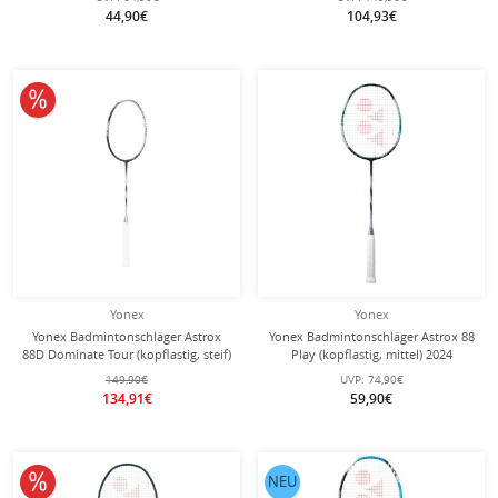
44,90€
104,93€
10% reduziert
Yonex
Yonex
Yonex Badmintonschläger Astrox
Yonex Badmintonschläger Astrox 88
88D Dominate Tour (kopflastig, steif)
Play (kopflastig, mittel) 2024
2024 schwarz/silber - unbesaitet -
schwarz/silber - besaitet -
149,90€
UVP:
74,90€
134,91€
59,90€
10% reduziert
NEU