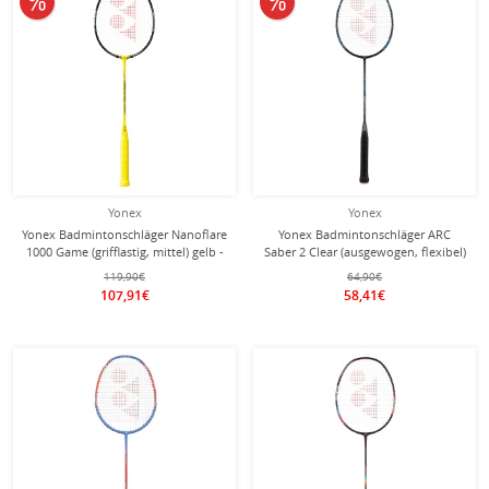
Yonex
Yonex
Yonex Badmintonschläger Nanoflare
Yonex Badmintonschläger ARC
1000 Game (grifflastig, mittel) gelb -
Saber 2 Clear (ausgewogen, flexibel)
besaitet -
schwarz/blau - besaitet -
119,90€
64,90€
107,91€
58,41€