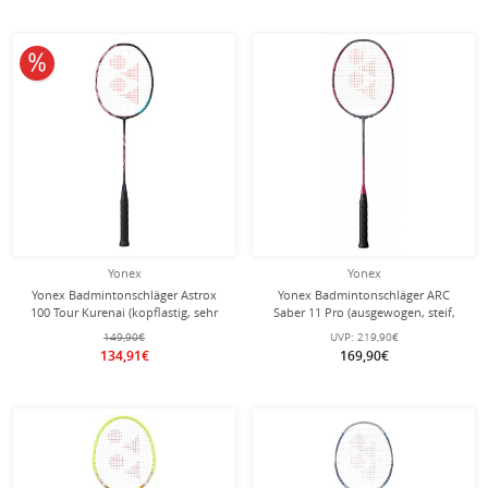
10% reduziert
Yonex
Yonex
Yonex Badmintonschläger Astrox
Yonex Badmintonschläger ARC
100 Tour Kurenai (kopflastig, sehr
Saber 11 Pro (ausgewogen, steif,
steif) weinrot - besaitet -
Made in Japan) grau/rot - unbesaitet
149,90€
UVP:
219,90€
-
134,91€
169,90€