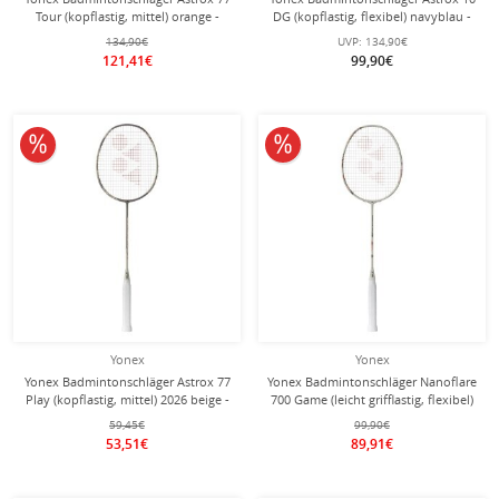
Tour (kopflastig, mittel) orange -
DG (kopflastig, flexibel) navyblau -
besaitet -
besaitet -
134,90€
UVP:
134,90€
121,41€
99,90€
10% reduziert
10% reduziert
Yonex
Yonex
Yonex Badmintonschläger Astrox 77
Yonex Badmintonschläger Nanoflare
Play (kopflastig, mittel) 2026 beige -
700 Game (leicht grifflastig, flexibel)
besaitet -
2026 beige - unbesaitet -
59,45€
99,90€
53,51€
89,91€