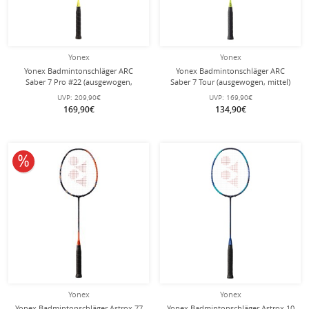
Yonex
Yonex
Yonex Badmintonschläger ARC
Yonex Badmintonschläger ARC
Saber 7 Pro #22 (ausgewogen,
Saber 7 Tour (ausgewogen, mittel)
mittel, Made in Japan) grau/gelb -
grau/gelb- unbesaitet -
UVP:
209,90€
UVP:
169,90€
unbesaitet -
169,90€
134,90€
10% reduziert
Yonex
Yonex
Yonex Badmintonschläger Astrox 77
Yonex Badmintonschläger Astrox 10