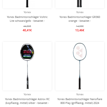
Yonex
Yonex
Yonex Badmintonschläger Voltric
Yonex Badmintonschläger GR360
Lite schwarz/gelb - besaitet -
orange - besaitet -
44,90€
14,95€
40,41€
13,46€
Yonex
Yonex
Yonex Badmintonschläger Astrox RC
Yonex Badmintonschläger Nanoflare
(kopflastig, mittel) silber - besaitet -
800 Play (grifflastig, mittel) 2024
grün - besaitet -