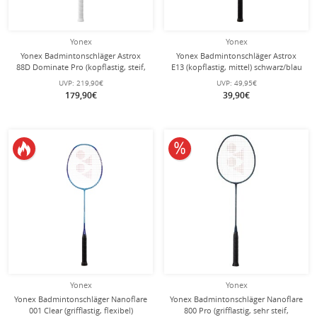
Yonex
Yonex
Yonex Badmintonschläger Astrox
Yonex Badmintonschläger Astrox
88D Dominate Pro (kopflastig, steif,
E13 (kopflastig, mittel) schwarz/blau
Made in Japan) 2024 schwarz/silber -
- besaitet -
UVP:
219,90€
UVP:
49,95€
unbesaitet -
179,90€
39,90€
10% reduziert
Yonex
Yonex
Yonex Badmintonschläger Nanoflare
Yonex Badmintonschläger Nanoflare
001 Clear (grifflastig, flexibel)
800 Pro (grifflastig, sehr steif,