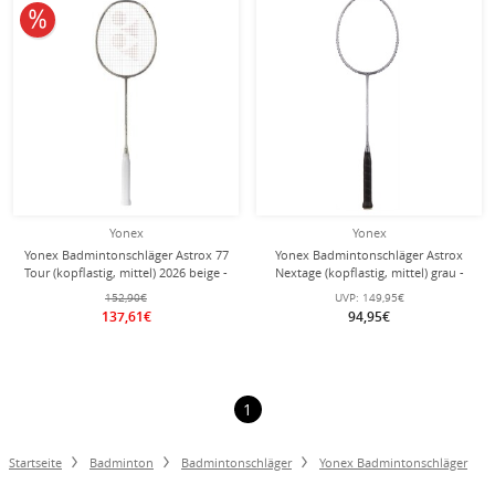
10% reduziert
Yonex
Yonex
Yonex Badmintonschläger Astrox 77
Yonex Badmintonschläger Astrox
Tour (kopflastig, mittel) 2026 beige -
Nextage (kopflastig, mittel) grau -
besaitet -
besaitet -
152,90€
UVP:
149,95€
137,61€
94,95€
1
Startseite
Badminton
Badmintonschläger
Yonex Badmintonschläger