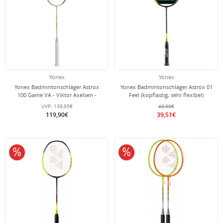
Yonex
Yonex
Yonex Badmintonschläger Astrox
Yonex Badmintonschläger Astrox 01
100 Game VA - Viktor Axelsen -
Feel (kopflastig, sehr flexibel)
(kopflastig, mittel) 2025
schwarz/gelb - besaitet -
UVP:
139,95€
43,90€
hellgrau/grün - besaitet -
119,90€
39,51€
10% reduziert
10% reduziert