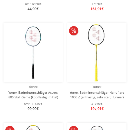
cyanblau - besaitet -
Turnier) 2024 grün - unbesaitet -
UVP:
69,90€
179,90€
44,90€
161,91€
10% reduziert
Yonex
Yonex
Yonex Badmintonschläger Astrox
Yonex Badmintonschläger Nanoflare
88S Skill Game (kopflastig, mittel)
1000 Z (grifflastig, sehr steif, Turnier)
2024 silber - besaitet -
gelb - unbesaitet -
UVP:
114,90€
219,90€
99,90€
197,91€
10% reduziert
10% reduziert