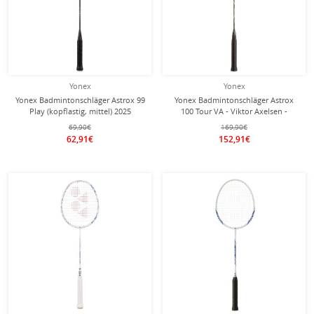
Yonex
Yonex
Yonex Badmintonschläger Astrox 99
Yonex Badmintonschläger Astrox
Play (kopflastig, mittel) 2025
100 Tour VA - Viktor Axelsen -
schwarz/grün - besaitet -
(kopflastig, sehr steif) grün -
69,90€
169,90€
unbesaitet -
62,91€
152,91€