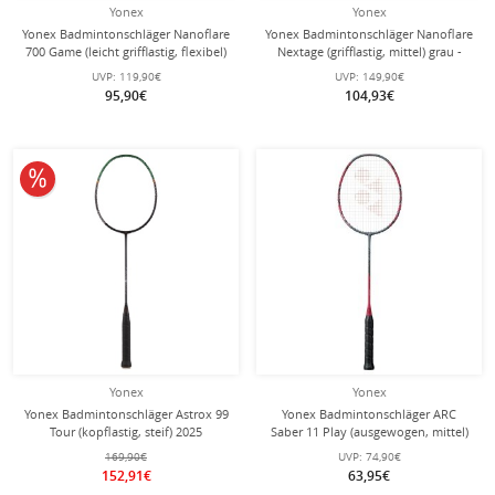
Yonex
Yonex
Yonex Badmintonschläger Nanoflare
Yonex Badmintonschläger Nanoflare
700 Game (leicht grifflastig, flexibel)
Nextage (grifflastig, mittel) grau -
silber - besaitet -
besaitet -
UVP:
119,90€
UVP:
149,90€
95,90€
104,93€
10% reduziert
Yonex
Yonex
Yonex Badmintonschläger Astrox 99
Yonex Badmintonschläger ARC
Tour (kopflastig, steif) 2025
Saber 11 Play (ausgewogen, mittel)
schwarz/grün - unbesaitet -
grau/rot - besaitet -
169,90€
UVP:
74,90€
152,91€
63,95€