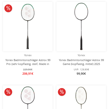
10% reduziert
Yonex
Yonex
Yonex Badmintonschläger Astrox 99
Yonex Badmintonschläger Astrox 99
Pro (sehr kopflastig, steif, Made in
Game (kopflastig, mittel) 2025
Japan) 2025 schwarz/grün -
schwarz/grün - besaitet -
229,90€
UVP:
129,90€
unbesaitet -
206,91€
99,90€
10% reduziert
10% reduziert