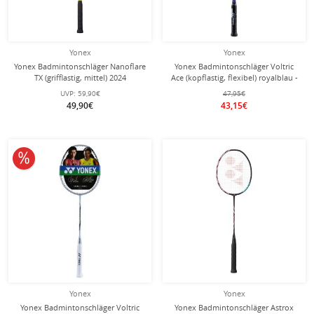
Yonex
Yonex
Yonex Badmintonschläger Nanoflare
Yonex Badmintonschläger Voltric
TX (grifflastig, mittel) 2024
Ace (kopflastig, flexibel) royalblau -
schwarz/gelb - besaitet -
besaitet -
UVP:
59,90€
47,95€
49,90€
43,15€
10% reduziert
Yonex
Yonex
Yonex Badmintonschläger Voltric
Yonex Badmintonschläger Astrox