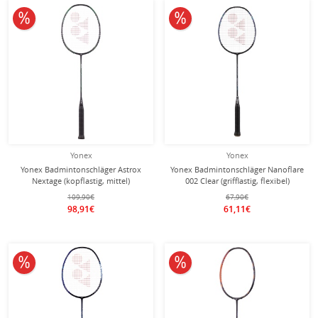
10% reduziert
10% reduziert
Yonex
Yonex
Yonex Badmintonschläger Astrox
Yonex Badmintonschläger Nanoflare
Nextage (kopflastig, mittel)
002 Clear (grifflastig, flexibel)
schwarz/grün - besaitet -
schwarz - besaitet -
109,90€
67,90€
98,91€
61,11€
10% reduziert
10% reduziert