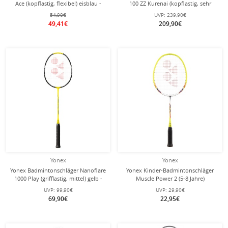
Ace (kopflastig, flexibel) eisblau -
100 ZZ Kurenai (kopflastig, sehr
besaitet -
steif) weinrot - unbesaitet -
54,90€
UVP:
239,90€
49,41€
209,90€
Yonex
Yonex
Yonex Badmintonschläger Nanoflare
Yonex Kinder-Badmintonschläger
1000 Play (grifflastig, mittel) gelb -
Muscle Power 2 (5-8 Jahre)
besaitet -
gelb/weiss - besaitet -
UVP:
99,90€
UVP:
29,90€
69,90€
22,95€