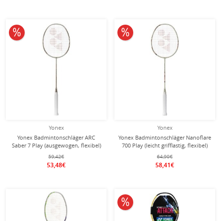
10% reduziert
10% reduziert
Yonex
Yonex
Yonex Badmintonschläger ARC
Yonex Badmintonschläger Nanoflare
Saber 7 Play (ausgewogen, flexibel)
700 Play (leicht grifflastig, flexibel)
2026 beige - besaitet -
2026 beige - besaitet -
59,42€
64,90€
53,48€
58,41€
10% reduziert