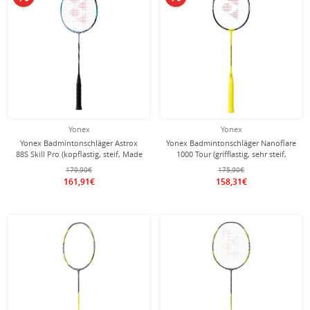
Yonex
Yonex
Yonex Badmintonschläger Astrox
Yonex Badmintonschläger Nanoflare
88S Skill Pro (kopflastig, steif, Made
1000 Tour (grifflastig, sehr steif,
in Japan) 2024 silber/schwarz -
Turnier) gelb - besaitet -
179,90€
175,90€
unbesaitet -
161,91€
158,31€