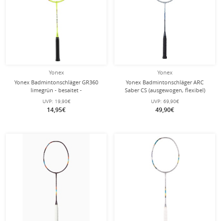
Yonex
Yonex
Yonex Badmintonschläger GR360
Yonex Badmintonschläger ARC
limegrün - besaitet -
Saber CS (ausgewogen, flexibel)
2024 silber - besaitet -
UVP:
19,90€
UVP:
69,90€
14,95€
49,90€