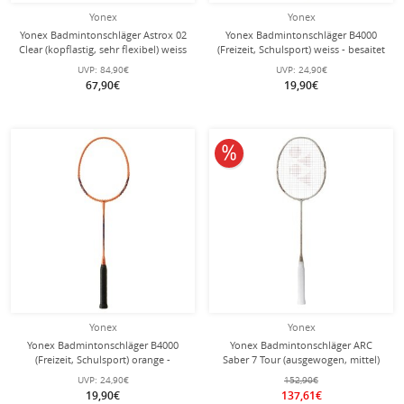
Yonex
Yonex
Yonex Badmintonschläger Astrox 02
Yonex Badmintonschläger B4000
Clear (kopflastig, sehr flexibel) weiss
(Freizeit, Schulsport) weiss - besaitet
- besaitet -
-
UVP:
84,90€
UVP:
24,90€
67,90€
19,90€
10% reduziert
Yonex
Yonex
Yonex Badmintonschläger B4000
Yonex Badmintonschläger ARC
(Freizeit, Schulsport) orange -
Saber 7 Tour (ausgewogen, mittel)
besaitet -
2026 beige - besaitet -
UVP:
24,90€
152,90€
19,90€
137,61€