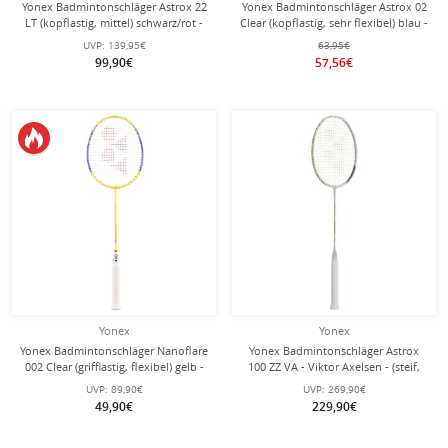
Yonex Badmintonschläger Astrox 22
Yonex Badmintonschläger Astrox 02
LT (kopflastig, mittel) schwarz/rot -
Clear (kopflastig, sehr flexibel) blau -
besaitet -
besaitet -
UVP:
139,95€
63,95€
99,90€
57,56€
Yonex
Yonex
Yonex Badmintonschläger Nanoflare
Yonex Badmintonschläger Astrox
002 Clear (grifflastig, flexibel) gelb -
100 ZZ VA - Viktor Axelsen - (steif,
besaitet -
kopflastig) 2025 hellgrau -
UVP:
89,90€
UVP:
269,90€
unbesaitet -
49,90€
229,90€