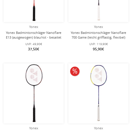
Yonex
Yonex
Yonex Badmintonschläger Nanoflare
Yonex Badmintonschläger Nanoflare
E13 (ausgewogen) blau/rot - besaitet
700 Game (leicht grifflastig, flexibel)
-
violett - besaitet -
UVP:
49,90€
UVP:
119,90€
37,50€
95,90€
10% reduziert
Yonex
Yonex