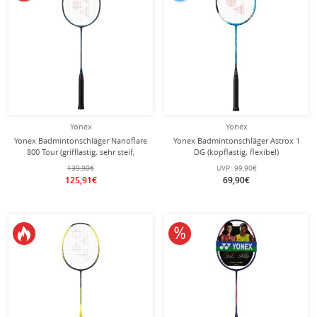
Yonex
Yonex
Yonex Badmintonschläger Nanoflare
Yonex Badmintonschläger Astrox 1
800 Tour (grifflastig, sehr steif,
DG (kopflastig, flexibel)
Turnier) 2024 grün - unbesaitet -
blau/schwarz - besaitet -
139,90€
UVP:
99,90€
125,91€
69,90€
10% reduziert