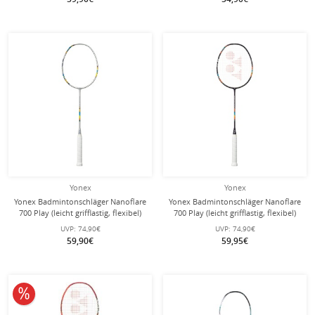
Yonex
Yonex
Yonex Badmintonschläger Nanoflare
Yonex Badmintonschläger Nanoflare
700 Play (leicht grifflastig, flexibel)
700 Play (leicht grifflastig, flexibel)
2025 silber - besaitet -
2025 violett - besaitet -
UVP:
74,90€
UVP:
74,90€
59,90€
59,95€
10% reduziert