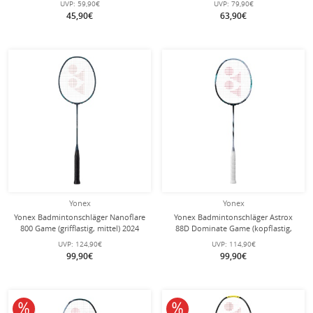
UVP:
59,90€
UVP:
79,90€
45,90€
63,90€
Yonex
Yonex
Yonex Badmintonschläger Nanoflare
Yonex Badmintonschläger Astrox
800 Game (grifflastig, mittel) 2024
88D Dominate Game (kopflastig,
grün - besaitet -
mittel) 2024 schwarz/silber - besaitet
UVP:
124,90€
UVP:
114,90€
-
99,90€
99,90€
10% reduziert
10% reduziert