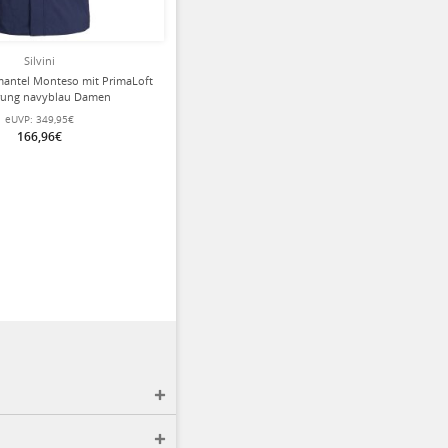
Silvini
rmantel Monteso mit PrimaLoft
erung navyblau Damen
eUVP:
349,95€
166,96€