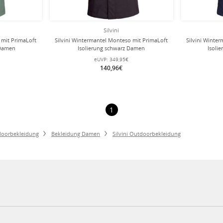
Silvini
 mit PrimaLoft
Silvini Wintermantel Monteso mit PrimaLoft
Silvini Winte
 Damen
Isolierung schwarz Damen
Isoli
eUVP:
349,95€
140,96€
1
oorbekleidung
Bekleidung Damen
Silvini Outdoorbekleidung