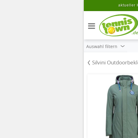
Zum Hauptinhalt springen
aktueller 
.de
Auswahl filtern
Silvini Outdoorbek