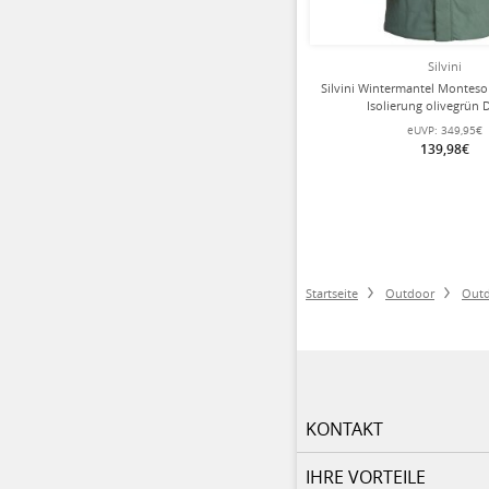
Silvini
Silvini Wintermantel Monteso
Isolierung olivegrün
eUVP:
349,95€
139,98€
Startseite
Outdoor
Outd
KONTAKT
IHRE VORTEILE