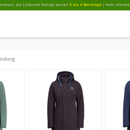
Hinweis: die Lieferzeit beträgt derzeit
3 bis 4 Werktage
|
mehr Informa
Artikel suchen
leidung