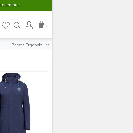
tionen hier
0