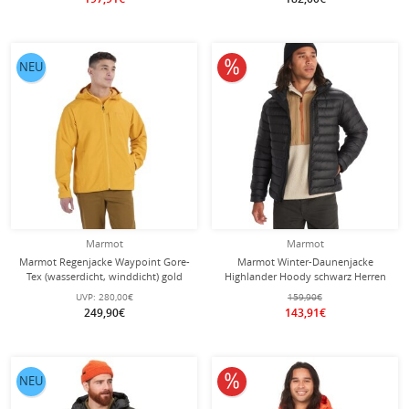
10% reduziert
NEU
Marmot
Marmot
Marmot Regenjacke Waypoint Gore-
Marmot Winter-Daunenjacke
Tex (wasserdicht, winddicht) gold
Highlander Hoody schwarz Herren
Herren
UVP:
280,00€
159,90€
249,90€
143,91€
10% reduziert
NEU