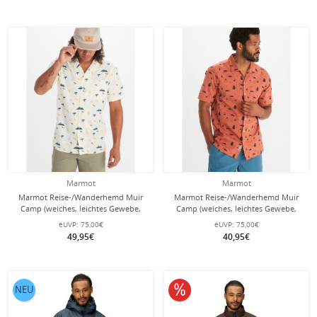
Marmot
Marmot
Marmot Reise-/Wanderhemd Muir
Marmot Reise-/Wanderhemd Muir
Camp (weiches, leichtes Gewebe,
Camp (weiches, leichtes Gewebe,
atmungsaktiv) Kurzarm beige Herren
atmungsaktiv) Kurzarm
eUVP:
75,00€
eUVP:
75,00€
braun/navyblau Herren
49,95€
40,95€
10% reduziert
NEU