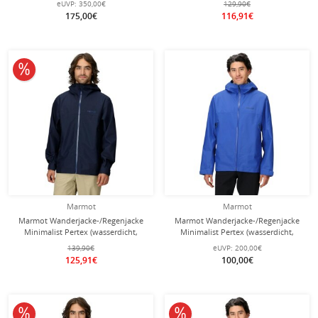
eUVP:
350,00€
129,90€
175,00€
116,91€
10% reduziert
Marmot
Marmot
Marmot Wanderjacke-/Regenjacke
Marmot Wanderjacke-/Regenjacke
Minimalist Pertex (wasserdicht,
Minimalist Pertex (wasserdicht,
winddicht) navyblau Herren
winddicht) blau Herren
139,90€
eUVP:
200,00€
125,91€
100,00€
10% reduziert
10% reduziert