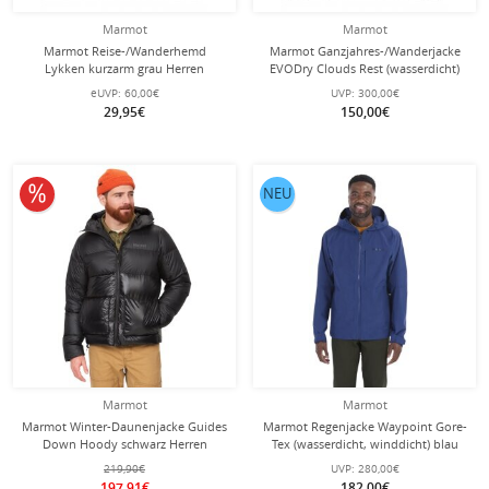
Marmot
Marmot
Marmot Reise-/Wanderhemd
Marmot Ganzjahres-/Wanderjacke
Lykken kurzarm grau Herren
EVODry Clouds Rest (wasserdicht)
schwarz Herren
eUVP:
60,00€
UVP:
300,00€
29,95€
150,00€
10% reduziert
NEU
Marmot
Marmot
Marmot Winter-Daunenjacke Guides
Marmot Regenjacke Waypoint Gore-
Down Hoody schwarz Herren
Tex (wasserdicht, winddicht) blau
Herren
219,90€
UVP:
280,00€
197,91€
182,00€