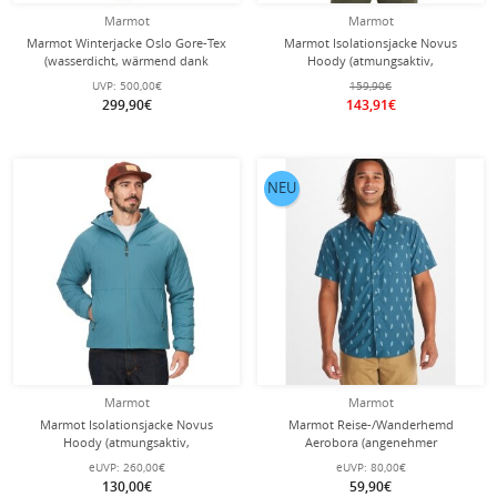
Marmot
Marmot
Marmot Winterjacke Oslo Gore-Tex
Marmot Isolationsjacke Novus
(wasserdicht, wärmend dank
Hoody (atmungsaktiv,
Daunenfüllung) navyblau Herren
wasserabweisend, PFC-frei) schwarz
UVP:
500,00€
159,90€
Herren
299,90€
143,91€
NEU
Marmot
Marmot
Marmot Isolationsjacke Novus
Marmot Reise-/Wanderhemd
Hoody (atmungsaktiv,
Aerobora (angenehmer
wasserabweisend, PFC-frei) blau
Tragekomfort) Kurzarm dustyblau
eUVP:
260,00€
eUVP:
80,00€
Herren
Herren
130,00€
59,90€