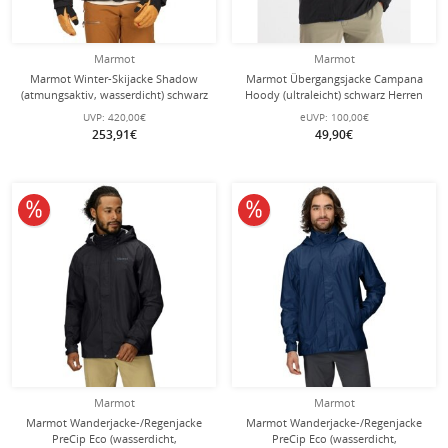
Marmot
Marmot
Marmot Winter-Skijacke Shadow
Marmot Übergangsjacke Campana
(atmungsaktiv, wasserdicht) schwarz
Hoody (ultraleicht) schwarz Herren
Herren
UVP:
420,00€
eUVP:
100,00€
253,91€
49,90€
10% reduziert
10% reduziert
Marmot
Marmot
Marmot Wanderjacke-/Regenjacke
Marmot Wanderjacke-/Regenjacke
PreCip Eco (wasserdicht,
PreCip Eco (wasserdicht,