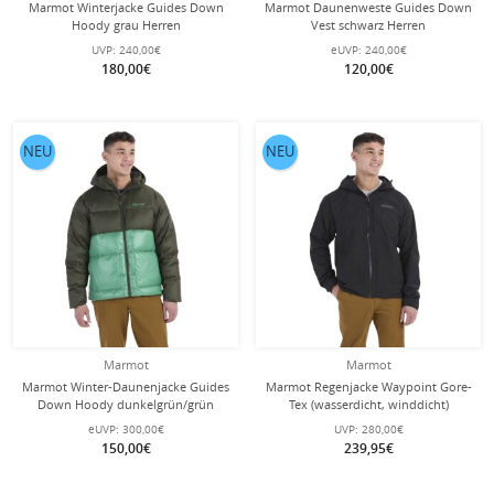
Marmot Winterjacke Guides Down
Marmot Daunenweste Guides Down
Hoody grau Herren
Vest schwarz Herren
UVP:
240,00€
eUVP:
240,00€
180,00€
120,00€
NEU
NEU
Marmot
Marmot
Marmot Winter-Daunenjacke Guides
Marmot Regenjacke Waypoint Gore-
Down Hoody dunkelgrün/grün
Tex (wasserdicht, winddicht)
Herren
schwarz Herren
eUVP:
300,00€
UVP:
280,00€
150,00€
239,95€