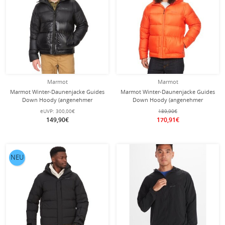
Marmot
Marmot
Marmot Winter-Daunenjacke Guides
Marmot Winter-Daunenjacke Guides
Down Hoody (angenehmer
Down Hoody (angenehmer
Tragekomfort) schwarz Herren
Tragekomfort) orange Herren
eUVP:
300,00€
189,90€
149,90€
170,91€
NEU