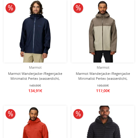
10% reduziert
10% reduziert
Marmot
Marmot
Marmot Wanderjacke-/Regenjacke
Marmot Wanderjacke-/Regenjacke
Minimalist Pertex (wasserdicht,
Minimalist Pertex (wasserdicht,
winddicht) schwarz Herren
winddicht) grau/beige Herren
149,90€
130,00€
134,91€
117,00€
10% reduziert
10% reduziert