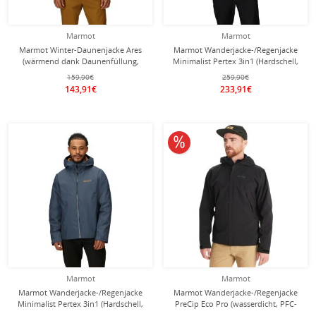
Marmot
Marmot
Marmot Winter-Daunenjacke Ares
Marmot Wanderjacke-/Regenjacke
(wärmend dank Daunenfüllung,
Minimalist Pertex 3in1 (Hardschell,
leichtes Gewebe) grün/olive Herren
wasserdicht) schwarz Herren
159,90€
259,90€
143,91€
233,91€
10% reduziert
Marmot
Marmot
Marmot Wanderjacke-/Regenjacke
Marmot Wanderjacke-/Regenjacke
Minimalist Pertex 3in1 (Hardschell,
PreCip Eco Pro (wasserdicht, PFC-
wasserdicht) graublau/gelb Herren
frei) 2025 schwarz Herren