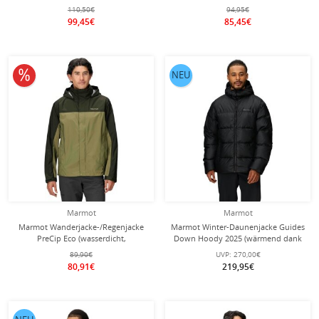
atmungsaktiv, PFC-frei) 2025
atmungsaktiv, PFC-frei) 2025
110,50€
94,95€
schwarz Herren
navyblau Herren
99,45€
85,45€
10% reduziert
NEU
Marmot
Marmot
Marmot Wanderjacke-/Regenjacke
Marmot Winter-Daunenjacke Guides
PreCip Eco (wasserdicht,
Down Hoody 2025 (wärmend dank
atmungsaktiv, PFC-frei)
Daunenfüllung) schwarz Herren
89,90€
UVP:
270,00€
grün/olivegrün Herren
80,91€
219,95€