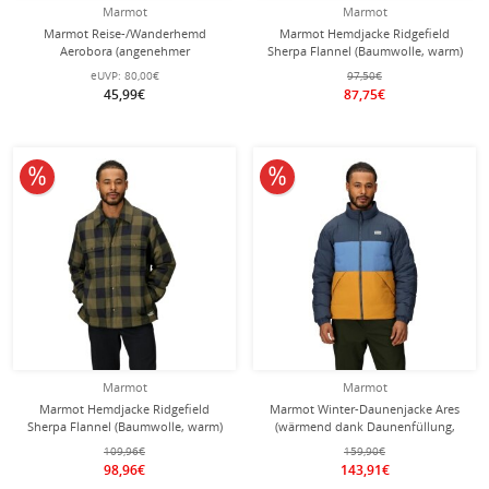
Marmot
Marmot
Marmot Reise-/Wanderhemd
Marmot Hemdjacke Ridgefield
Aerobora (angenehmer
Sherpa Flannel (Baumwolle, warm)
Tragekomfort) Kurzarm vetivergrau
rot/schwarz Herren
eUVP:
80,00€
97,50€
Herren
45,99€
87,75€
10% reduziert
10% reduziert
Marmot
Marmot
Marmot Hemdjacke Ridgefield
Marmot Winter-Daunenjacke Ares
Sherpa Flannel (Baumwolle, warm)
(wärmend dank Daunenfüllung,
dunkelgrün/schwarz Herren
leichtes Gewebe) blau/honeygelb
109,96€
159,90€
Herren
98,96€
143,91€