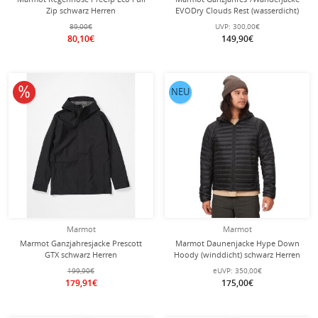
Zip schwarz Herren
EVODry Clouds Rest (wasserdicht)
navy Herren
89,00€
UVP:
300,00€
80,10€
149,90€
10% reduziert
NEU
Marmot
Marmot
Marmot Ganzjahresjacke Prescott
Marmot Daunenjacke Hype Down
GTX schwarz Herren
Hoody (winddicht) schwarz Herren
199,90€
eUVP:
350,00€
179,91€
175,00€