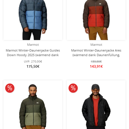
Marmot
Marmot
Marmot Winter-Daunenjacke Guides
Marmot Winter-Daunenjacke Ares
Down Hoody 2025 (wärmend dank
(wärmend dank Daunenfüllung,
Daunenfüllung) dunkelgrau/blau
leichtes Gewebe) braun/rot Herren
UVP:
270,00€
159,90€
Herren
175,50€
143,91€
10% reduziert
10% reduziert