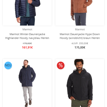
Marmot
Marmot
Marmot Winter-Daunenjacke
Marmot Dauenjacke Hype Down
Highlander Hoody navyblau Herren
Hoody (winddicht) braun Herren
179,90€
eUVP:
350,00€
161,91€
175,00€
10% reduziert
NEU