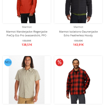
Marmot
Marmot
Marmot Wanderjacke-/Regenjacke
Marmot Isolations-Daunenjacke
PreCip Eco Pro (wasserdicht, PFC-
Echo Featherless Hoody
frei) 2025 rot Herren
(wasserabweisend) schwarz Herren
153,90€
159,90€
138,51€
143,91€
10% reduziert
NEU