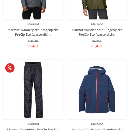
Marmot
Marmot
Marmot Wanderjacke-/Regenjacke
Marmot Wanderjacke-/Regenjacke
PreCip Eco (wasserdicht,
PreCip Eco (wasserdicht,
atmungsaktiv, PFC-frei) 2025 grau
atmungsaktiv, PFC-frei) 2025 grün
110,50€
94,95€
Herren
Herren
99,45€
85,45€
10% reduziert
Marmot
Marmot
Marmot Regenhose PreCip Eco Full
Marmot Ganzjahres-/Wanderjacke