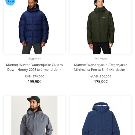
NEU
Marmot
Marmot
Marmot Winter-Daunenjacke Guides
Marmot Wanderjacke-/Regenjacke
Down Hoody 2025 (wärmend dank
Minimalist Pertex 3in1 (Hardschell,
Daunenfüllung) navyblau Herren
wasserdicht) grün/olive Herren
UVP:
270,00€
eUVP:
350,00€
199,90€
175,00€