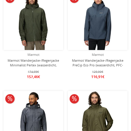
Marmot
Marmot
Marmot Wanderjacke-/Regenjacke
Marmot Wanderjacke-/Regenjacke
Minimalist Pertex (wasserdicht,
PreCip Eco Pro (wasserdicht, PFC-
winddicht) grün Herren
frei) 2025 navyblau Herren
174,95€
129,90€
157,46€
116,91€
10% reduziert
10% reduziert