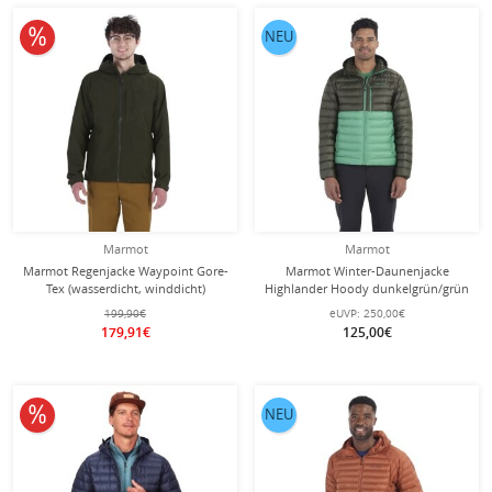
10% reduziert
NEU
Marmot
Marmot
Marmot Regenjacke Waypoint Gore-
Marmot Winter-Daunenjacke
Tex (wasserdicht, winddicht)
Highlander Hoody dunkelgrün/grün
dunkelgrün Herren
Herren
199,90€
eUVP:
250,00€
179,91€
125,00€
10% reduziert
NEU