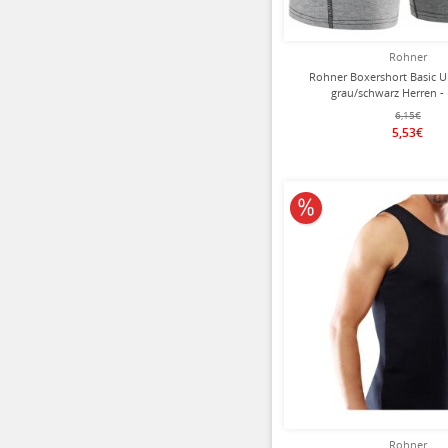
Rohner
Rohner Boxershort Basic 
grau/schwarz Herren - 
6,15€
5,53€
10% reduziert
Rohner