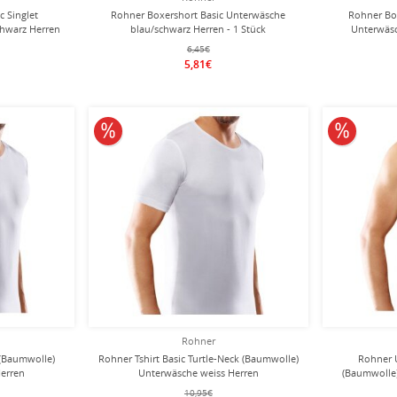
 Singlet
Rohner Boxershort Basic Unterwäsche
Rohner Bo
hwarz Herren
blau/schwarz Herren - 1 Stück
Unterwäsc
6,45€
5,81€
10% reduziert
10% redu
Rohner
 (Baumwolle)
Rohner Tshirt Basic Turtle-Neck (Baumwolle)
Rohner 
erren
Unterwäsche weiss Herren
(Baumwolle
10,95€