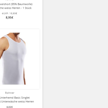
xershort (95% Baumwolle)
he weiss Herren - 1 Stück
eUVP:
16,90€
8,95€
ziert
Rohner
Unterhemd Basic Singlet
) Unterwäsche weiss Herren
8,90€