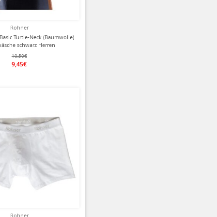
Rohner
 Basic Turtle-Neck (Baumwolle)
äsche schwarz Herren
10,50€
9,45€
Rohner