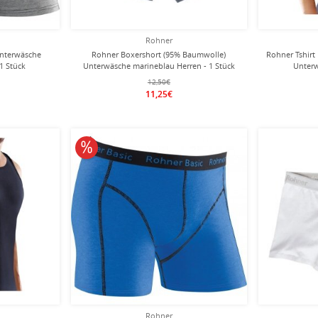
Rohner
Unterwäsche
Rohner Boxershort (95% Baumwolle)
Rohner Tshirt
1 Stück
Unterwäsche marineblau Herren - 1 Stück
Unterw
12,50€
11,25€
10% reduziert
Rohner