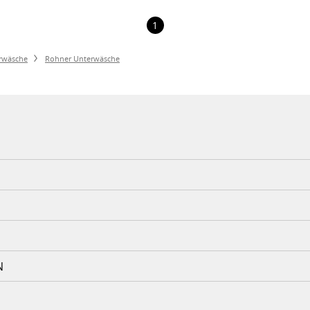
1
rwäsche
Rohner Unterwäsche
N