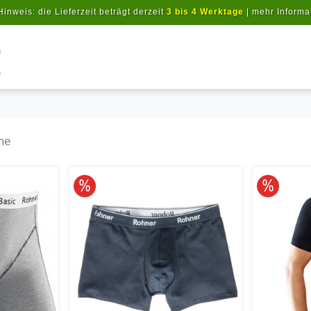
Hinweis: die Lieferzeit beträgt derzeit
3 bis 4 Werktage
|
mehr Informa
Artikel suchen
he
10% reduziert
10% redu