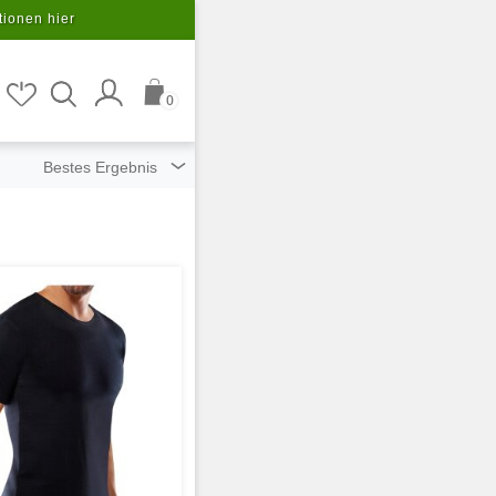
tionen hier
0
ziert