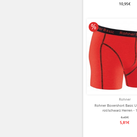
10,95€
10% reduziert
Rohner
Rohner Boxershort Basic 
rot/schwarz Herren - 
6,45€
5,81€