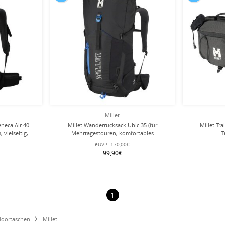
Millet
eneca Air 40
Millet Wanderrucksack Ubic 35 (für
Millet Tra
 vielseitig,
Mehrtagestouren, komfortables
T
 - 40 Liter
Tragesystem, vielseitig) 2026 schwarz - 35
eUVP:
170,00€
Liter
99,90€
1
oortaschen
Millet