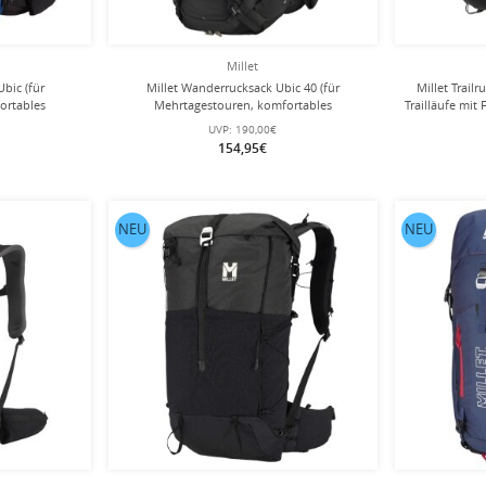
Millet
bic (für
Millet Wanderrucksack Ubic 40 (für
Millet Trail
ortables
Mehrtagestouren, komfortables
Trailläufe mit
unktionell)
Tragesystem, vielseitig) 2025 schwarz/sand -
UVP:
190,00€
0 Liter
40 Liter
154,95€
NEU
NEU