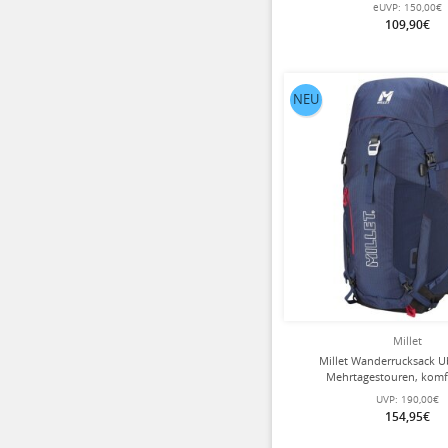
rot/schwarz - 25 Li
eUVP:
150,00€
109,90€
NEU
Millet
Millet Wanderrucksack Ub
Mehrtagestouren, komf
Tragesystem, vielseitig) 2025 
UVP:
190,00€
Liter
154,95€