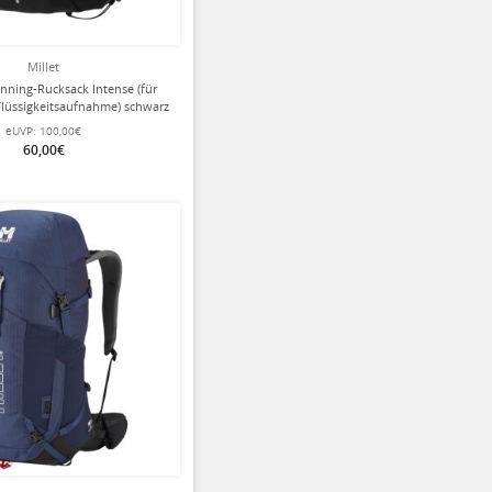
Millet
running-Rucksack Intense (für
 Flüssigkeitsaufnahme) schwarz
- 5 Liter
eUVP:
100,00€
60,00€