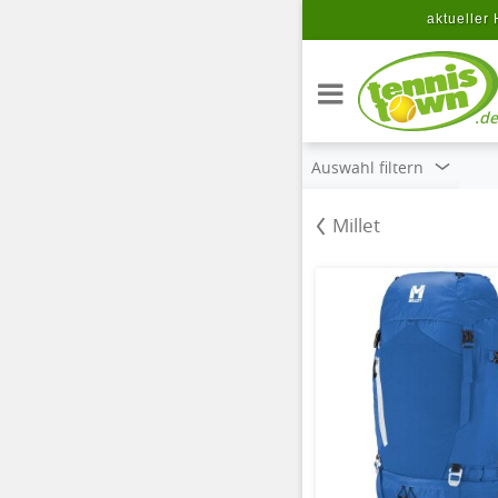
Zum Hauptinhalt springen
aktueller 
.de
Auswahl filtern
Millet