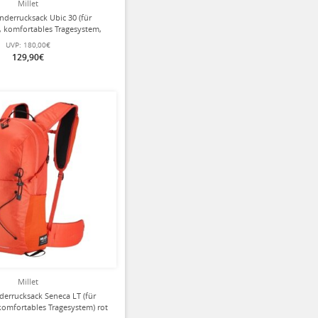
Millet
nderrucksack Ubic 30 (für
, komfortables Tragesystem,
) 2025 dunkelblau - 30 Liter
UVP:
180,00€
129,90€
Millet
derrucksack Seneca LT (für
komfortables Tragesystem) rot