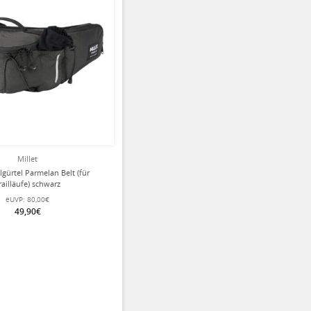
Millet
ilgürtel Parmelan Belt (für
railläufe) schwarz
eUVP:
80,00€
49,90€