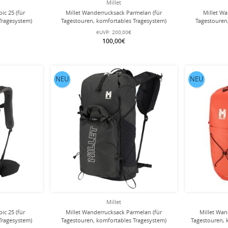
Millet
ic 25 (für
Millet Wanderrucksack Parmelan (für
Millet Wa
Tragesystem)
Tagestouren, komfortables Tragesystem)
Tagestouren
iter
schwarz - 25 Liter
vielseitig
eUVP:
200,00€
100,00€
NEU
NEU
Millet
ic 25 (für
Millet Wanderrucksack Parmelan (für
Millet Wan
Tragesystem)
Tagestouren, komfortables Tragesystem)
Tagestouren, 