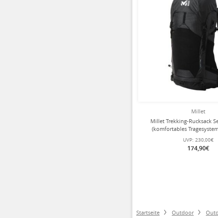
Millet
Millet Trekking-Rucksack S
(komfortables Tragesystem,
funktionell) schwarz Herren
UVP:
230,00€
174,90€
Startseite
Outdoor
Outd