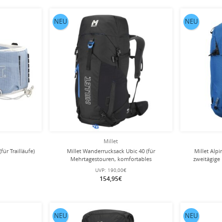
NEU
NEU
Millet
(für Trailläufe)
Millet Wanderrucksack Ubic 40 (für
Millet Alpi
Mehrtagestouren, komfortables
zweitägige 
Tragesystem, vielseitig) 2025 schwarz - 40
UVP:
190,00€
Liter
154,95€
NEU
NEU