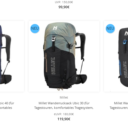
ter
schwarz - 17 Liter
UVP:
150,00€
99,90€
NEU
NEU
Millet
ic 40 (für
Millet Wanderrucksack Ubic 30 (für
Millet Wa
ortables
Tagestouren, komfortables Tragesystem,
Tagestouren
dunkelblau - 40
vielseitig) 2025 schwarz/sand - 30 Liter
eUVP:
180,00€
119,90€