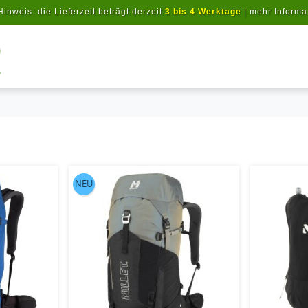
Hinweis: die Lieferzeit beträgt derzeit
3 bis 4 Werktage
|
mehr Informa
Artikel suchen
NEU