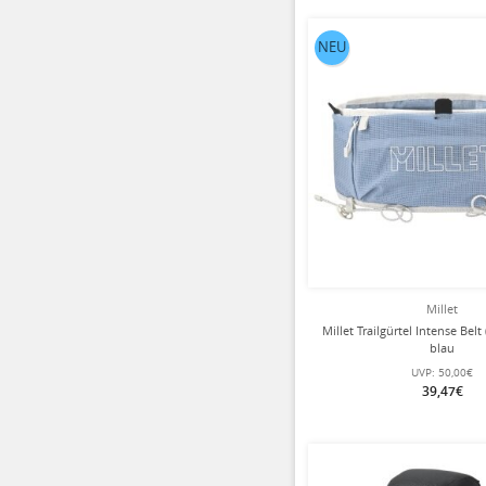
NEU
Millet
Millet Trailgürtel Intense Belt 
blau
UVP:
50,00€
39,47€