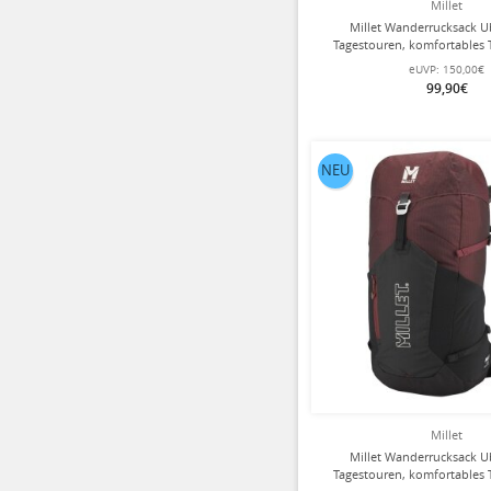
Millet
Millet Wanderrucksack Ub
Tagestouren, komfortables 
blau/schwarz - 25 L
eUVP:
150,00€
99,90€
NEU
Millet
Millet Wanderrucksack Ub
Tagestouren, komfortables 