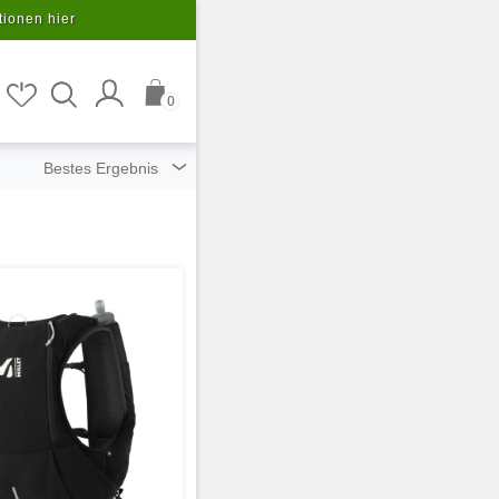
tionen hier
0