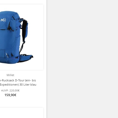
Millet
n-Rucksack D-Tour (ein- bis
Expeditionen) 30 Liter blau
Herren
eUVP:
220,00€
159,90€