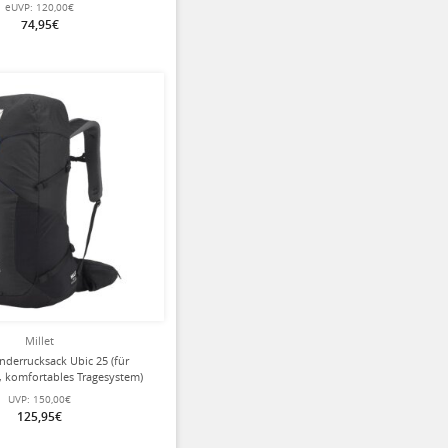
- 22 Liter
eUVP:
120,00€
74,95€
Millet
nderrucksack Ubic 25 (für
, komfortables Tragesystem)
schwarz - 25 Liter
UVP:
150,00€
125,95€