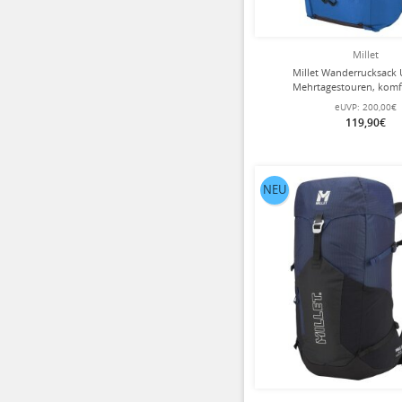
Millet
Millet Wanderrucksack U
Mehrtagestouren, komf
Tragesystem, vielseitig, f
eUVP:
200,00€
dunkelblau Herren - 4
119,90€
NEU