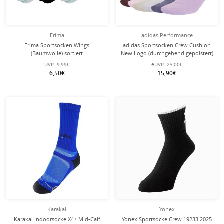
Erima
adidas Performance
Erima Sportsocken Wings
adidas Sportsocken Crew Cushion
(Baumwolle) sortiert
New Logo (durchgehend gepolstert)
grau/schwarz/weiss - 3 Paar
mehrfarbig sortiert - 6 Paar
UVP:
9,99€
eUVP:
23,00€
6,50€
15,90€
Karakal
Yonex
Karakal Indoorsocke X4+ MId-Calf
Yonex Sportsocke Crew 19233 2025