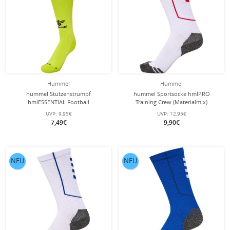
Hummel
Hummel
hummel Stutzenstrumpf
hummel Sportsocke hmlPRO
hmlESSENTIAL Football
Training Crew (Materialmix)
(feuchtigkeitsabsorbierend)
weiss/rot - 1 Paar
UVP:
9,95€
UVP:
12,95€
limegrün/schwarz - 1 Paar
7,49€
9,90€
NEU
NEU