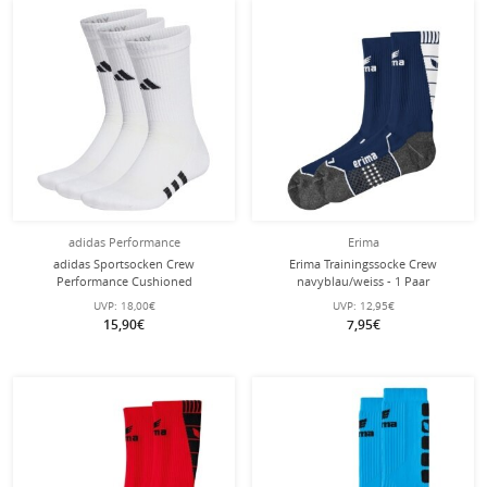
adidas Performance
Erima
adidas Sportsocken Crew
Erima Trainingssocke Crew
Performance Cushioned
navyblau/weiss - 1 Paar
(feuchtigkeitsabsorbierende, Mesh-
UVP:
18,00€
UVP:
12,95€
Einsätze) weiss - 3 Paar
15,90€
7,95€