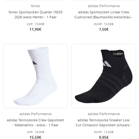
Yonex
adidas Performance
Yonex Sportsocken Quarter 19253
adidas Sportsocken Linear Crew
2026 weiss Herren - 1 Paar
Cushioned (Baumwolle) weiss/blau -
3 Paar
UVP:
15,90€
eUVP:
10,00€
11,90€
7,50€
adidas Performance
adidas Performance
adidas Tennissocke Crew Gepolstert
adidas Tennissocke Sneaker Low
- Materialmix - weiss - 1 Paar
Cut Climacool Gepolstert schwarz -
1 Paar
UVP:
18,00€
eUVP:
12,00€
15,59€
9,95€