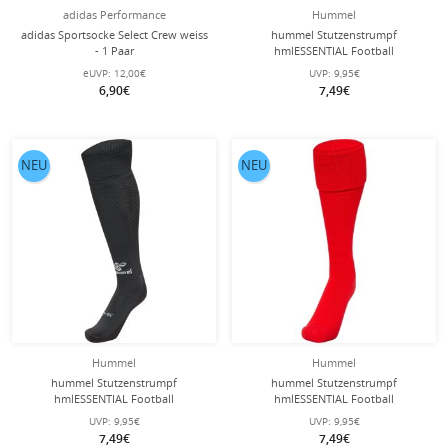
adidas Performance
Hummel
adidas Sportsocke Select Crew weiss
hummel Stutzenstrumpf
- 1 Paar
hmlESSENTIAL Football
(feuchtigkeitsabsorbierend) schwarz
eUVP:
12,00€
UVP:
9,95€
- 1 Paar
6,90€
7,49€
NEU
NEU
Hummel
Hummel
hummel Stutzenstrumpf
hummel Stutzenstrumpf
hmlESSENTIAL Football
hmlESSENTIAL Football
(feuchtigkeitsabsorbierend)
(feuchtigkeitsabsorbierend) rot - 1
UVP:
9,95€
UVP:
9,95€
dunkelgrau/weiss - 1 Paar
Paar
7,49€
7,49€