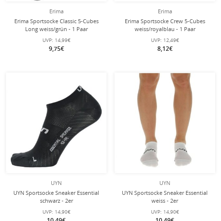
Erima
Erima
Erima Sportsocke Classic 5-Cubes
Erima Sportsocke Crew 5-Cubes
Long weiss/grün - 1 Paar
weiss/royalblau - 1 Paar
UVP:
14,99€
UVP:
12,49€
9,75€
8,12€
UYN
UYN
UYN Sportsocke Sneaker Essential
UYN Sportsocke Sneaker Essential
schwarz - 2er
weiss - 2er
UVP:
14,90€
UVP:
14,90€
10,49€
10,49€