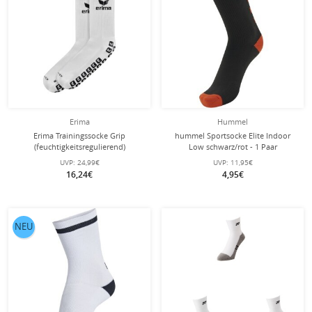
Erima
Hummel
Erima Trainingssocke Grip
hummel Sportsocke Elite Indoor
(feuchtigkeitsregulierend)
Low schwarz/rot - 1 Paar
weiss/schwarz- 1 Paar
UVP:
24,99€
UVP:
11,95€
16,24€
4,95€
NEU