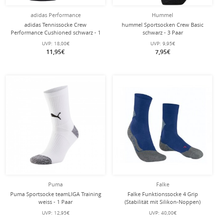
adidas Performance
Hummel
adidas Tennissocke Crew
hummel Sportsocken Crew Basic
Performance Cushioned schwarz - 1
schwarz - 3 Paar
Paar
UVP:
18,00€
UVP:
9,95€
11,95€
7,95€
Puma
Falke
Puma Sportsocke teamLIGA Training
Falke Funktionssocke 4 Grip
weiss - 1 Paar
(Stabilität mit Silikon-Noppen)
blau/grau Herren - 1 Paar
UVP:
12,95€
UVP:
40,00€