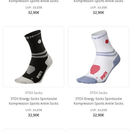
Kompression Sports Ankle Socks
Kompression Sports Ankle Socks
(gezielte Kompression) dunkelblau
(gezielte Kompression) dunkelblau
UVP:
34,95€
UVP:
34,95€
Herren - 1 Paar
Damen - 1 Paar
32,90€
32,90€
STOX Socks
STOX Socks
STOX Energy Socks Sportsocke
STOX Energy Socks Sportsocke
Kompression Sports Ankle Socks
Kompression Sports Ankle Socks
(gezielte Kompression) schwarz
(gezielte Kompression)
UVP:
34,95€
UVP:
34,95€
Damen - 1 Paar
weiss/blau/rot Damen - 1 Paar
32,90€
32,90€