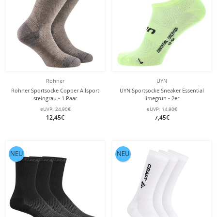
Rohner
UYN
Rohner Sportsocke Copper Allsport
UYN Sportsocke Sneaker Essential
steingrau - 1 Paar
limegrün - 2er
eUVP:
24,90€
eUVP:
14,90€
12,45€
7,45€
NEU
NEU