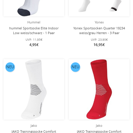
Hummel
Yonex
hummel Sportsocke Elite Indoor
Yonex Sportsocken Quarter 19234
Low weiss/schwarz - 1 Paar
weiss/grau Herren - 3 Paar
UVP:
11,95€
UVP:
23,90€
4,95€
16,95€
NEU
NEU
Jako
Jako
JAKO Trainingssocke Comfort
JAKO Trainingssocke Comfort