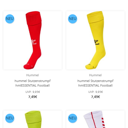
NEU
NEU
Hummel
Hummel
hummel Stutzenstrumpf
hummel Stutzenstrumpf
hmlESSENTIAL Football
hmlESSENTIAL Football
(feuchtigkeitsabsorbierend)
(feuchtigkeitsabsorbierend)
UVP:
9,95€
UVP:
9,95€
rot/weiss - 1 Paar
gelb/schwarz - 1 Paar
7,49€
7,49€
NEU
NEU