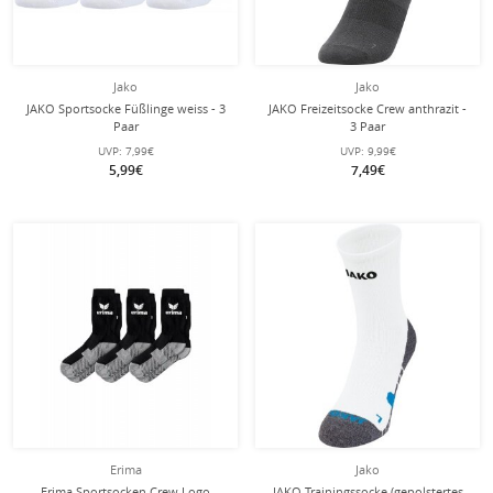
Jako
Jako
JAKO Sportsocke Füßlinge weiss - 3
JAKO Freizeitsocke Crew anthrazit -
Paar
3 Paar
UVP:
7,99€
UVP:
9,99€
5,99€
7,49€
Erima
Jako
Erima Sportsocken Crew Logo
JAKO Trainingssocke (gepolstertes