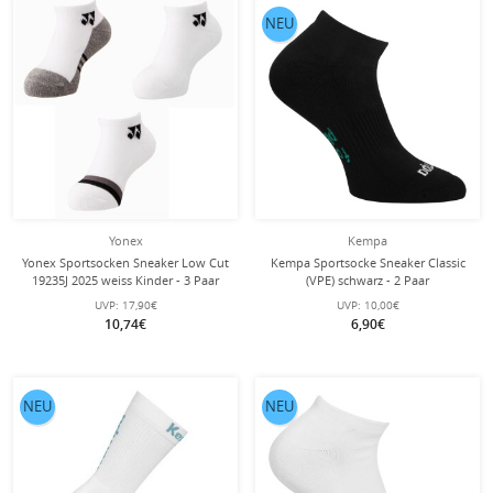
NEU
Yonex
Kempa
Yonex Sportsocken Sneaker Low Cut
Kempa Sportsocke Sneaker Classic
19235J 2025 weiss Kinder - 3 Paar
(VPE) schwarz - 2 Paar
UVP:
17,90€
UVP:
10,00€
10,74€
6,90€
NEU
NEU