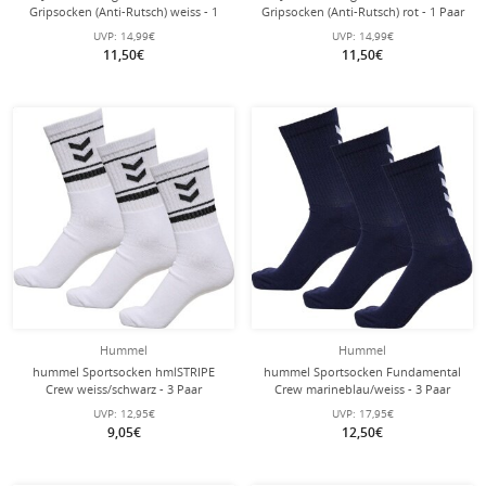
Gripsocken (Anti-Rutsch) weiss - 1
Gripsocken (Anti-Rutsch) rot - 1 Paar
Paar
UVP:
14,99€
UVP:
14,99€
11,50€
11,50€
Hummel
Hummel
hummel Sportsocken hmlSTRIPE
hummel Sportsocken Fundamental
Crew weiss/schwarz - 3 Paar
Crew marineblau/weiss - 3 Paar
UVP:
12,95€
UVP:
17,95€
9,05€
12,50€