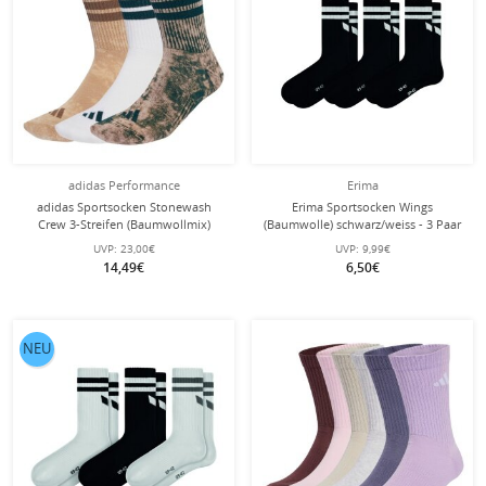
adidas Performance
Erima
adidas Sportsocken Stonewash
Erima Sportsocken Wings
Crew 3-Streifen (Baumwollmix)
(Baumwolle) schwarz/weiss - 3 Paar
weiss/braun/grün - 3 Paar
UVP:
23,00€
UVP:
9,99€
14,49€
6,50€
NEU