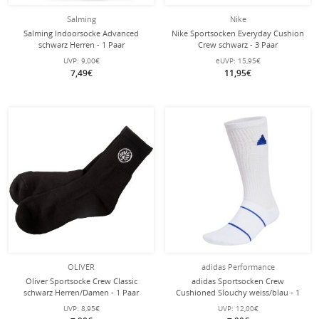
Salming
Nike
Salming Indoorsocke Advanced
Nike Sportsocken Everyday Cushion
schwarz Herren - 1 Paar
Crew schwarz - 3 Paar
UVP:
9,00€
eUVP:
15,95€
7,49€
11,95€
OLIVER
adidas Performance
Oliver Sportsocke Crew Classic
adidas Sportsocken Crew
schwarz Herren/Damen - 1 Paar
Cushioned Slouchy weiss/blau - 1
Paar
UVP:
8,95€
UVP:
12,00€