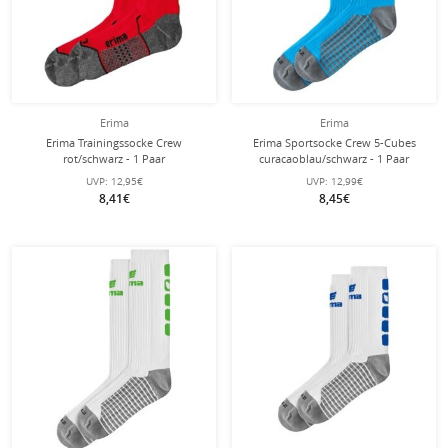
Erima
Erima
Erima Trainingssocke Crew
Erima Sportsocke Crew 5-Cubes
rot/schwarz - 1 Paar
curacaoblau/schwarz - 1 Paar
UVP:
12,95€
UVP:
12,99€
8,41€
8,45€