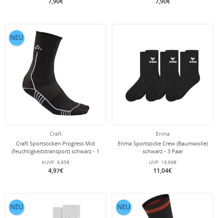
7,90€
7,90€
NEU
Craft
Erima
Craft Sportsocken Progress Mid
Erima Sportsocke Crew (Baumwolle)
(feuchtigkeitstransport) schwarz - 1
schwarz - 3 Paar
Paar
eUVP:
9,95€
UVP:
16,99€
4,97€
11,04€
NEU
NEU