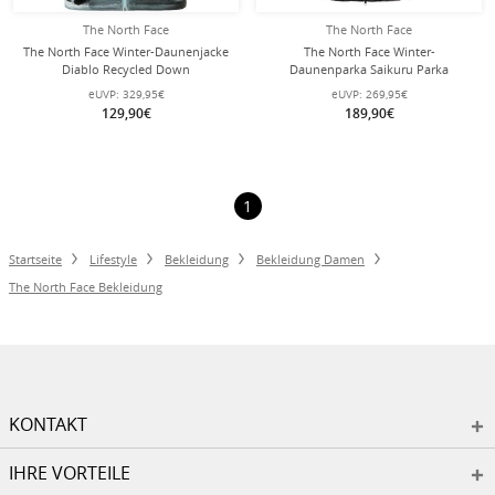
The North Face
The North Face
The North Face Winter-Daunenjacke
The North Face Winter-
Diablo Recycled Down
Daunenparka Saikuru Parka
(Wärmeisolierung) tealblau Damen
(wärmend dank Daunenfüllung)
eUVP:
329,95€
eUVP:
269,95€
schwarz Damen
129,90€
189,90€
1
Startseite
Lifestyle
Bekleidung
Bekleidung Damen
The North Face Bekleidung
KONTAKT
IHRE VORTEILE