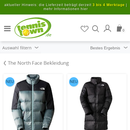
Zum Hauptinhalt springen
aktueller Hinweis: die Lieferzeit beträgt derzeit
3 bis 4 Werktage
|
mehr Informationen hier
Artikel suchen
0
.de
Auswahl filtern
The North Face Bekleidung
NEU
NEU