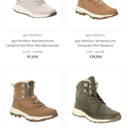
Jack Wolfskin
Jack Wolfskin
Jack Wolfskin Wanderschuhe
Jack Wolfskin Winterschuhe
Campfire Mid Wool (Bio-Baumwolle,
Everquest Mid Texapore
bequem, atmungsaktiv) grau Damen
(warm,wasserdicht,PFC-Frei)
eUVP:
149,95€
UVP:
149,95€
sandbraun Damen
97,47€
129,95€