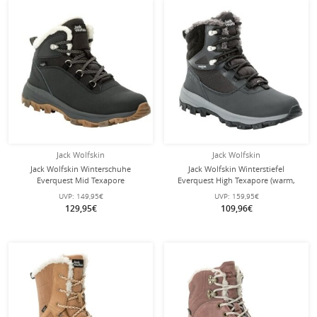
Jack Wolfskin
Jack Wolfskin
Jack Wolfskin Winterschuhe
Jack Wolfskin Winterstiefel
Everquest Mid Texapore
Everquest High Texapore (warm,
(warm,wasserdicht,PFC-Frei)
wasserdicht, PFC-Frei) phantomgrau
UVP:
149,95€
UVP:
159,95€
phantomgrau Damen
Damen
129,95€
109,96€