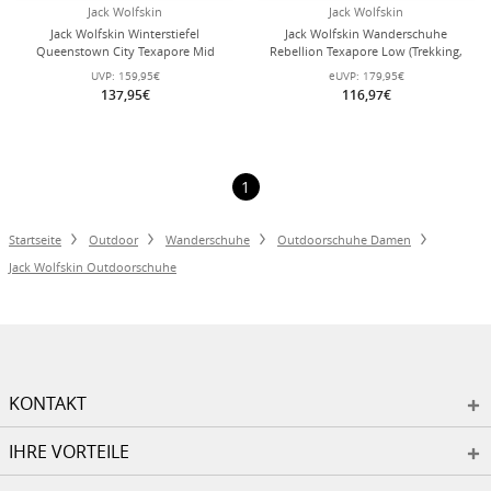
Jack Wolfskin
Jack Wolfskin
Jack Wolfskin Winterstiefel
Jack Wolfskin Wanderschuhe
Queenstown City Texapore Mid
Rebellion Texapore Low (Trekking,
(Leder, wasserdicht) dunkelbraun
wasserdicht, 100% PFC-frei)
UVP:
159,95€
eUVP:
179,95€
Damen
braun/phantomgrau Damen
137,95€
116,97€
1
Startseite
Outdoor
Wanderschuhe
Outdoorschuhe Damen
Jack Wolfskin Outdoorschuhe
KONTAKT
IHRE VORTEILE