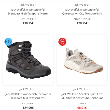
Jack Wolfskin
Jack Wolfskin
Jack Wolfskin Winterstiefel
Jack Wolfskin Winterstiefel
Everquest High Texapore (warm,
Queenstown City Texapore Mid
wasserdicht, PFC-Frei) sandbraun
(Leder, wasserdicht) mossgrün
UVP:
159,95€
eUVP:
159,95€
Damen
Damen
139,95€
129,95€
10% reduziert
NEU
Jack Wolfskin
Jack Wolfskin
Jack Wolfskin Wanderschuhe Vojo 3
Jack Wolfskin Sneaker Spirit Low
Texapore Mid (wasserdicht,
(Multifunktionsschuhe, leicht und
atmungsaktiv) dunkelgrau/pink
atmungsaktiv) hellgrau Damen
UVP:
149,95€
109,90€
Damen
124,90€
98,91€