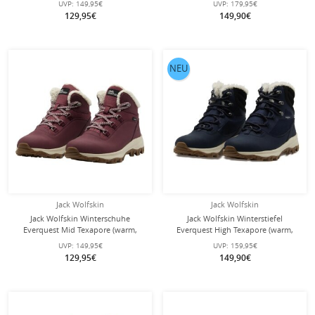
UVP:
149,95€
UVP:
179,95€
Damen
Reißverschluss - cookiebraun
129,95€
149,90€
Damen
NEU
Jack Wolfskin
Jack Wolfskin
Jack Wolfskin Winterschuhe
Jack Wolfskin Winterstiefel
Everquest Mid Texapore (warm,
Everquest High Texapore (warm,
wasserdicht, PFC-Frei) weinrot
wasserdicht, PFC-Frei) nachtblau
UVP:
149,95€
UVP:
159,95€
Damen
Damen
129,95€
149,90€