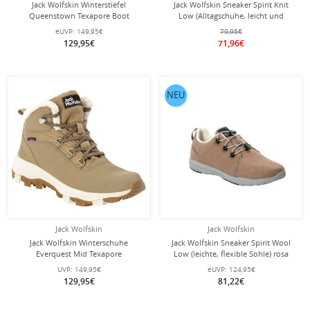
Jack Wolfskin Winterstiefel
Jack Wolfskin Sneaker Spirit Knit
Queenstown Texapore Boot
Low (Alltagschuhe, leicht und
(Veloursleder, wasserdicht)
flexible Sohle) weinrot Damen
eUVP:
149,95€
79,95€
phantomgrau Damen
129,95€
71,96€
NEU
Jack Wolfskin
Jack Wolfskin
Jack Wolfskin Winterschuhe
Jack Wolfskin Sneaker Spirit Wool
Everquest Mid Texapore
Low (leichte, flexible Sohle) rosa
(warm,wasserdicht,PFC-Frei)
Damen
UVP:
149,95€
eUVP:
124,95€
hellbraun Damen
129,95€
81,22€