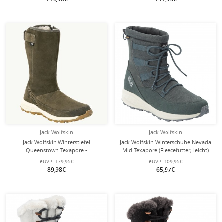
Jack Wolfskin
Jack Wolfskin
Jack Wolfskin Winterstiefel
Jack Wolfskin Winterschuhe Nevada
Queenstown Texapore -
Mid Texapore (Fleecefutter, leicht)
Lederstiefel, seitlicher
grün Damen
eUVP:
179,95€
eUVP:
109,95€
Reißverschluss - olivegrün Damen
89,98€
65,97€