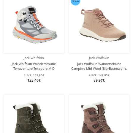
NEU
Jack Wolfskin
Jack Wolfskin
Jack Wolfskin Wanderschuhe
Jack Wolfskin Wanderschuhe
Terraventure Texapore MID
Campfire Mid Wool (Bio-Baumwolle,
(wasserdicht, atmungsaktiv)
bequem, atmungsaktiv) rosa Damen
eUVP:
189,95€
eUVP:
149,95€
silbergrau Damen
123,46€
89,97€