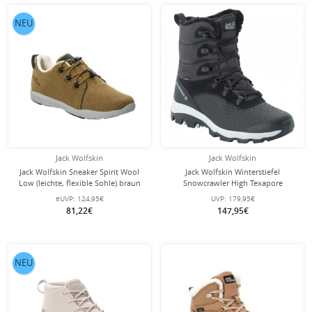
NEU
Jack Wolfskin
Jack Wolfskin
Jack Wolfskin Sneaker Spirit Wool
Jack Wolfskin Winterstiefel
Low (leichte, flexible Sohle) braun
Snowcrawler High Texapore
Damen
(wasserdicht) phantomschwarz
eUVP:
124,95€
UVP:
179,95€
Damen
81,22€
147,95€
NEU