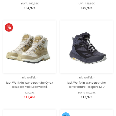
(warm, wasserdicht, PFC-Frei)
(Texawarm-Isolierung, wasserdicht)
eUVP:
169,95€
UVP:
159,95€
navyblau Damen
braun Damen
134,97€
149,90€
10% reduziert
Jack Wolfskin
Jack Wolfskin
Jack Wolfskin Wanderschuhe Cyrox
Jack Wolfskin Wanderschuhe
Texapore Mid (Leder/Textil,
Terraventure Texapore MID
wasserdicht) braun/cremeweiss
(wasserdicht, atmungsaktiv)
124,95€
eUVP:
189,95€
Damen
grau/blau Damen
112,46€
113,97€