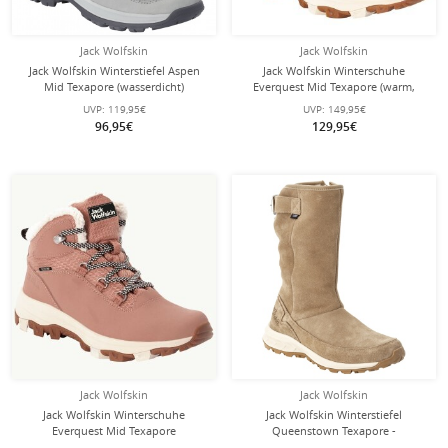
Jack Wolfskin
Jack Wolfskin
Jack Wolfskin Winterstiefel Aspen
Jack Wolfskin Winterschuhe
Mid Texapore (wasserdicht)
Everquest Mid Texapore (warm,
weiss/grau Damen
wasserdicht, PFC-Frei) dunkelblau
UVP:
119,95€
UVP:
149,95€
Damen
96,95€
129,95€
Jack Wolfskin
Jack Wolfskin
Jack Wolfskin Winterschuhe
Jack Wolfskin Winterstiefel
Everquest Mid Texapore
Queenstown Texapore -
(warm,wasserdicht,PFC-Frei) rosa
Lederstiefel, seitlicher