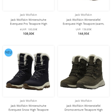
Jack Wolfskin
Jack Wolfskin
Jack Wolfskin Winterschuhe
Jack Wolfskin Winterstiefel
Everquest Pro Texapore High
Everquest High Texapore (warm,
(wasserdicht, PrimaLoft® Isolierung)
wasserdicht, PFC-Frei)
eUVP:
180,00€
UVP:
159,95€
schwarz Damen
mahagonibraun Damen
108,00€
144,95€
NEU
Jack Wolfskin
Jack Wolfskin
Jack Wolfskin Winterschuhe
Jack Wolfskin Winterstiefel
Everquest Snow High Texapore
Dromoventure Texapore High