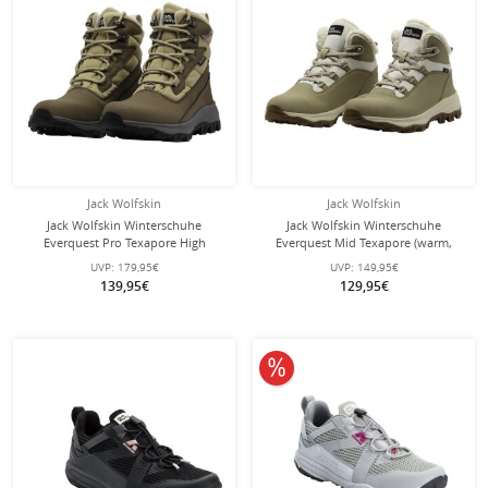
Jack Wolfskin
Jack Wolfskin
Jack Wolfskin Winterschuhe
Jack Wolfskin Winterschuhe
Everquest Pro Texapore High
Everquest Mid Texapore (warm,
(wasserdicht, PrimaLoft® Isolierung)
wasserdicht, PFC-Frei) beige Damen
UVP:
179,95€
UVP:
149,95€
dunkelgrün Damen
139,95€
129,95€
10% reduziert