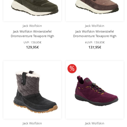
Jack Wolfskin
Jack Wolfskin
Jack Wolfskin Winterstiefel
Jack Wolfskin Winterstiefel
Dromoventure Texapore High
Dromoventure Texapore High
(Texawarm-Isolierung, wasserdicht)
(Texawarm-Isolierung, wasserdicht)
UVP:
159,95€
eUVP:
159,95€
mossgrün Damen
rosa Damen
129,95€
137,95€
10% reduziert
Jack Wolfskin
Jack Wolfskin