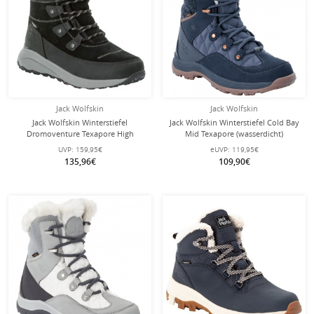
Jack Wolfskin
Jack Wolfskin
Jack Wolfskin Winterstiefel
Jack Wolfskin Winterstiefel Cold Bay
Dromoventure Texapore High
Mid Texapore (wasserdicht)
(Texawarm-Isolierung, wasserdicht)
dunkelblau Damen
UVP:
159,95€
eUVP:
119,95€
schwarz/grau Damen
135,96€
109,90€