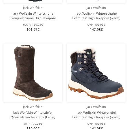
Jack Wolfskin
Jack Wolfskin
Jack Wolfskin Winterschuhe
Jack Wolfskin Winterschuhe
Everquest Snow High Texapore
Everquest High Texapore (warm,
(warm, wasserdicht, PFC-Frei)
wasserdicht, PFC-Frei) grau Damen
eUVP:
169,95€
UVP:
159,95€
schwarz Damen
101,97€
147,95€
Jack Wolfskin
Jack Wolfskin
Jack Wolfskin Winterstiefel
Jack Wolfskin Winterstiefel
Queenstown Texapore (Leder,
Everquest High Texapore (warm,
seitlicher Reißverschluss)
wasserdicht, PFC-Frei) dunkelblau
UVP:
179,95€
UVP:
159,95€
dunkelbraun Damen
Damen
119,90€
147,95€