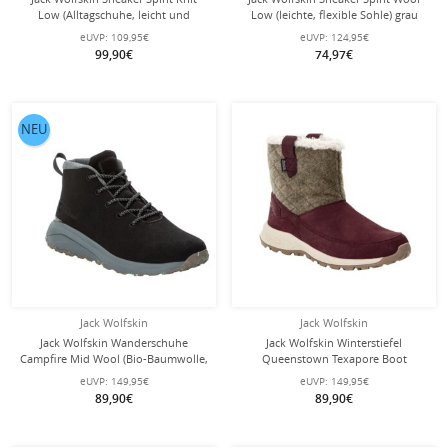
Low (Alltagschuhe, leicht und
Low (leichte, flexible Sohle) grau
flexible Sohle) sandbraun Damen
Damen
eUVP:
109,95€
eUVP:
124,95€
99,90€
74,97€
NEU
Jack Wolfskin
Jack Wolfskin
Jack Wolfskin Wanderschuhe
Jack Wolfskin Winterstiefel
Campfire Mid Wool (Bio-Baumwolle,
Queenstown Texapore Boot
bequem, atmungsaktiv)
(Veloursleder, wasserdicht)
eUVP:
149,95€
eUVP:
149,95€
phantomgrau Damen
berrypink Damen
89,90€
89,90€