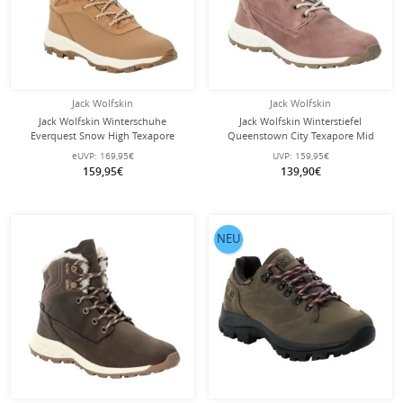
Jack Wolfskin
Jack Wolfskin
Jack Wolfskin Winterschuhe
Jack Wolfskin Winterstiefel
Everquest Snow High Texapore
Queenstown City Texapore Mid
(warm, wasserdicht, PFC-Frei)
(Leder, wasserdicht) rosa Damen
eUVP:
169,95€
UVP:
159,95€
sandbraun Damen
159,95€
139,90€
NEU