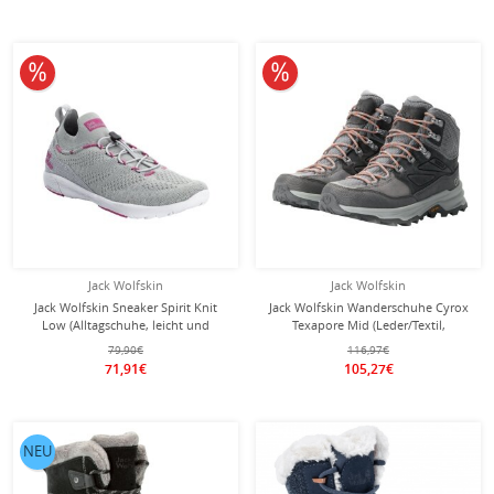
10% reduziert
10% reduziert
Jack Wolfskin
Jack Wolfskin
Jack Wolfskin Sneaker Spirit Knit
Jack Wolfskin Wanderschuhe Cyrox
Low (Alltagschuhe, leicht und
Texapore Mid (Leder/Textil,
flexible Sohle) silbergrau Damen
wasserdicht) grau Damen
79,90€
116,97€
71,91€
105,27€
NEU