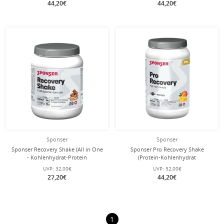
44,20€
44,20€
Dose
Sponser
Sponser
Sponser Recovery Shake (All in One
Sponser Pro Recovery Shake
- Kohlenhydrat-Protein
(Protein-Kohlenhydrat
Regenerationshake) Schokolade
Regenerationsshake, 44–50%
UVP:
32,00€
UVP:
52,00€
900g Dose
Proteinanteil) Mango 800g Dose
27,20€
44,20€
1