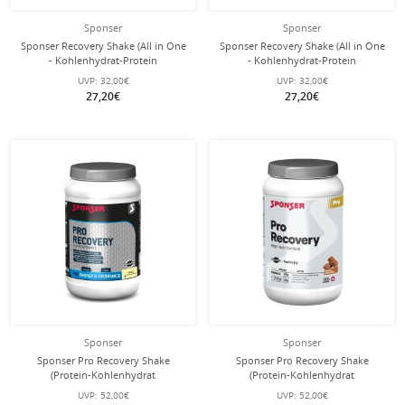
Sponser
Sponser
Sponser Recovery Shake (All in One
Sponser Recovery Shake (All in One
- Kohlenhydrat-Protein
- Kohlenhydrat-Protein
Regenerationshake) Banane 900g
Regenerationshake) Vanille 900g
UVP:
32,00€
UVP:
32,00€
Dose
Dose
27,20€
27,20€
Sponser
Sponser
Sponser Pro Recovery Shake
Sponser Pro Recovery Shake
(Protein-Kohlenhydrat
(Protein-Kohlenhydrat
Regenerationsshake, 44–50%
Regenerationsshake, 44–50%
UVP:
52,00€
UVP:
52,00€
Proteinanteil) Vanille 900g Dose
Proteinanteil) Schokolade 800g