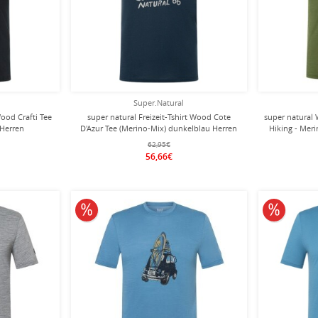
Super.Natural
Wood Crafti Tee
super natural Freizeit-Tshirt Wood Cote
super natural 
 Herren
D'Azur Tee (Merino-Mix) dunkelblau Herren
Hiking - Mer
62,95€
56,66€
10% reduziert
10% redu