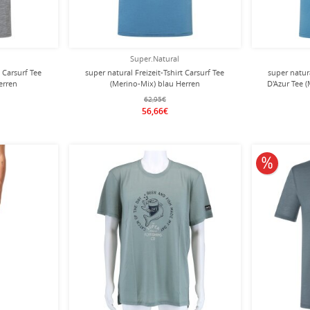
Super.Natural
t Carsurf Tee
super natural Freizeit-Tshirt Carsurf Tee
super natur
erren
(Merino-Mix) blau Herren
D'Azur Tee 
62,95€
56,66€
10% redu