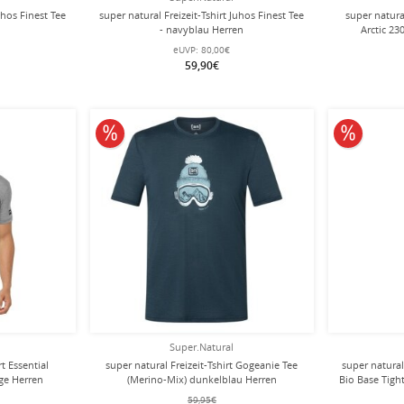
uhos Finest Tee
super natural Freizeit-Tshirt Juhos Finest Tee
super natur
- navyblau Herren
Arctic 23
Wärmele
eUVP:
80,00€
59,90€
10% reduziert
10% redu
Super.Natural
rt Essential
super natural Freizeit-Tshirt Gogeanie Tee
super natura
ge Herren
(Merino-Mix) dunkelblau Herren
Bio Base Tigh
59,95€