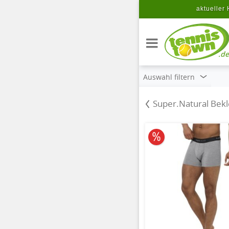
Zum Hauptinhalt springen
aktueller 
.de
Auswahl filtern
Super.Natural Bek
10% reduziert