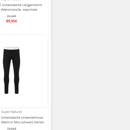
al Unterwäsche Langarmshirt
0 (Merionwolle, maximale
istung) schwarz Herren
99,95€
89,95€
ziert
Super.Natural
l Unterwäsche Unterziehhose
t (Merino-Mix) schwarz Herren
79,50€