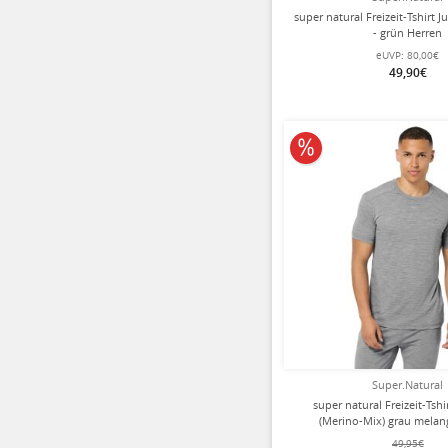
super natural Freizeit-Tshirt J
- grün Herren
eUVP:
80,00€
49,90€
10% reduziert
Super.Natural
super natural Freizeit-Tshi
(Merino-Mix) grau melan
49,95€