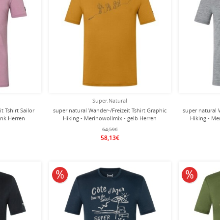
Super.Natural
 Tshirt Sailor
super natural Wander-/Freizeit Tshirt Graphic
super natural 
ink Herren
Hiking - Merinowollmix - gelb Herren
Hiking - Me
64,59€
58,13€
10% reduziert
10% redu