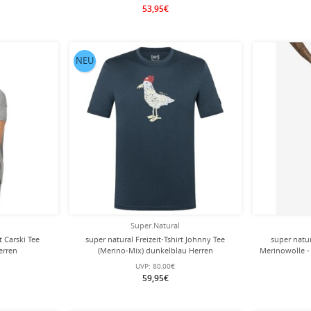
53,95€
NEU
Super.Natural
t Carski Tee
super natural Freizeit-Tshirt Johnny Tee
super natu
erren
(Merino-Mix) dunkelblau Herren
Merinowolle -
UVP:
80,00€
59,95€