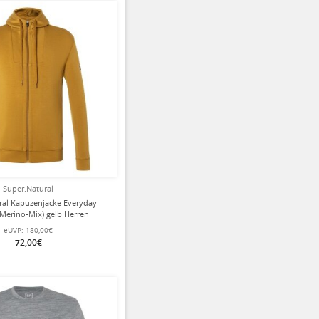
Super.Natural
ral Kapuzenjacke Everyday
Merino-Mix) gelb Herren
eUVP:
180,00€
72,00€
ziert