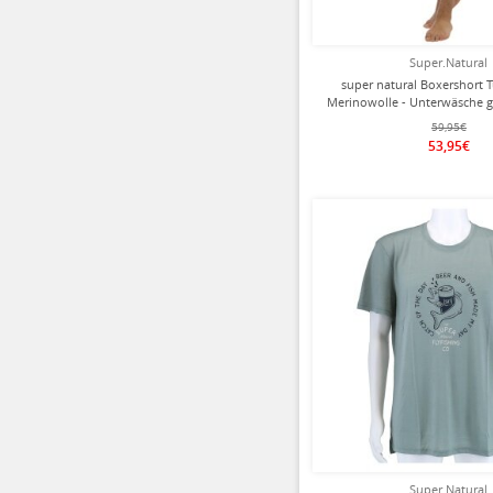
Super.Natural
super natural Boxershort T
Merinowolle - Unterwäsche g
Stück
59,95€
53,95€
Super.Natural