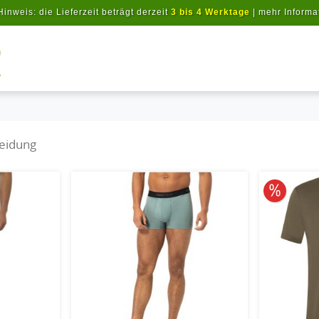
Hinweis: die Lieferzeit beträgt derzeit
3 bis 4 Werktage
|
mehr Informa
Artikel suchen
leidung
10% redu