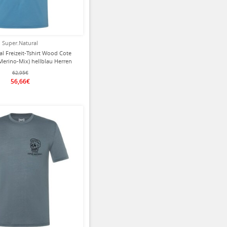
Super.Natural
al Freizeit-Tshirt Wood Cote
(Merino-Mix) hellblau Herren
62,95€
56,66€
ziert