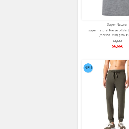
Super.Natural
super natural Freizeit-Tshir
(Merino-Mix) grau H
62,95€
56,66€
NEU