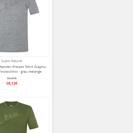
Super.Natural
Wander-/Freizeit Tshirt Graphic
rinowollmix - grau melange
Herren
64,59€
58,13€
ziert