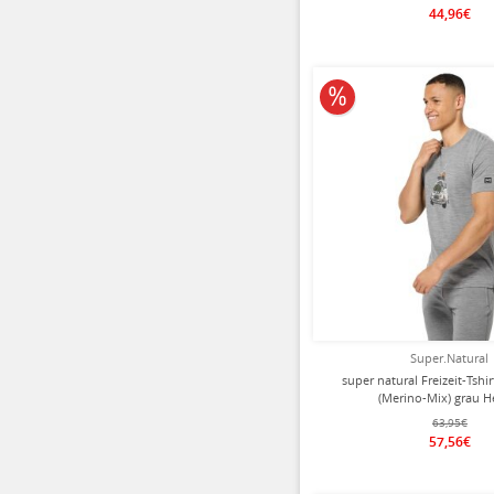
44,96€
10% reduziert
Super.Natural
super natural Freizeit-Tshir
(Merino-Mix) grau H
63,95€
57,56€