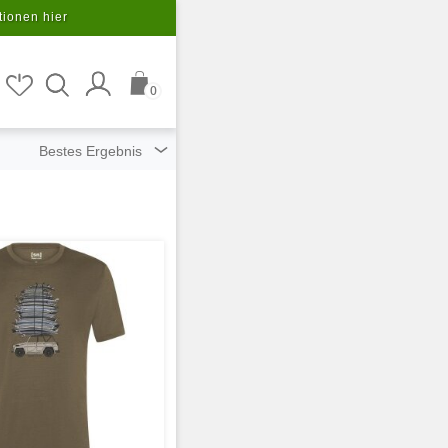
tionen hier
0
ziert