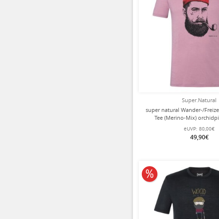
Super.Natural
super natural Wander-/Freizeit
Tee (Merino-Mix) orchidp
eUVP:
80,00€
49,90€
10% reduziert