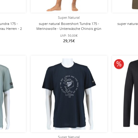
Super.Natural
undra 175 -
super natural Boxershort Tundra 175 -
super natural 
rau Herren - 2
Merinowolle - Unterwäsche Chinois grün
Herren - 1 Stück
UVP:
50,00€
29,75€
10% redu
Super.Natural