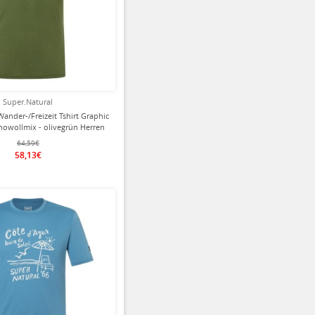
Super.Natural
Wander-/Freizeit Tshirt Graphic
inowollmix - olivegrün Herren
64,59€
58,13€
ziert