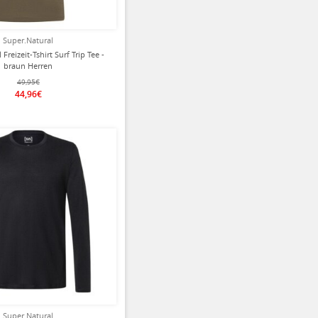
Super.Natural
Freizeit-Tshirt Surf Trip Tee -
braun Herren
49,95€
44,96€
ziert
Super.Natural