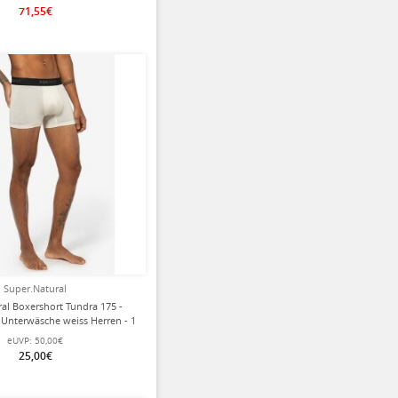
71,55€
Super.Natural
ral Boxershort Tundra 175 -
 Unterwäsche weiss Herren - 1
Stück
eUVP:
50,00€
25,00€