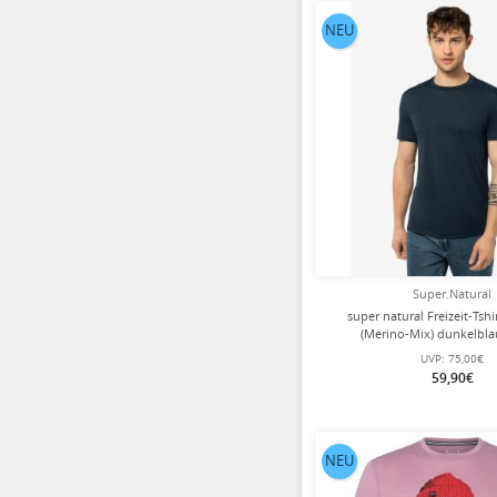
NEU
Super.Natural
super natural Freizeit-Tshi
(Merino-Mix) dunkelbla
UVP:
75,00€
59,90€
NEU