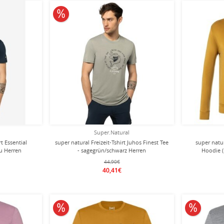
10% reduziert
Super.Natural
rt Essential
super natural Freizeit-Tshirt Juhos Finest Tee
super natu
u Herren
- sagegrün/schwarz Herren
Hoodie (
44,90€
40,41€
10% reduziert
10% redu